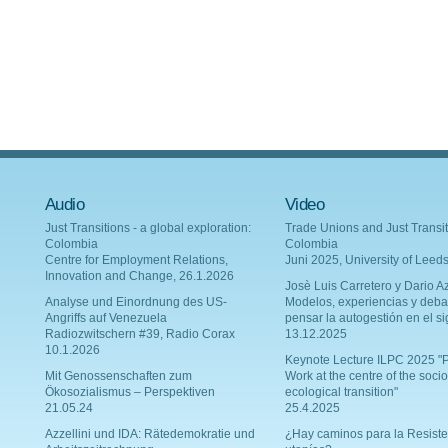
Audio
Video
Just Transitions - a global exploration:
Trade Unions and Just Transit
Colombia
Colombia
Centre for Employment Relations,
Juni 2025, University of Leed
Innovation and Change, 26.1.2026
Josè Luis Carretero y Dario Az
Analyse und Einordnung des US-
Modelos, experiencias y deba
Angriffs auf Venezuela
pensar la autogestión en el si
Radiozwitschern #39, Radio Corax
13.12.2025
10.1.2026
Keynote Lecture ILPC 2025 "P
Mit Genossenschaften zum
Work at the centre of the socio
Ökosozialismus – Perspektiven
ecological transition"
21.05.24
25.4.2025
Azzellini und IDA: Rätedemokratie und
¿Hay caminos para la Resiste