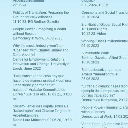
Arbeitszeitrechnung
utopías?
27.05.24
6.11.2024, 1:33 h
Politics of Translation: Preparing the
Commons and Social Transfo
Ground for New Alliances
26.10.2024
11.10.23, BG Berliner Gazette
3rd Night of Global Social Rig
People Power - Imagining a World
10: Labor Rights
without Bosses
10.12.23. Video
Democracy at Work, 14.03.2023
Working-Class Environmental
Why the music industry won’t be
06.10.2023
“Uberized” with Charles Umney and
Sustainable Work
Dario Azzellini
Berliner Gazette - Allied Grou
Centre for Employment Relations,
16.10.2023
Innovation and Change, University of
Leeds, June 2022
Betriebsbesetzungen und
Arbeiter*innenkontrolle
"Para construir otra cosa hay que
26.06.2023
hacerlo de manera gradual y con una
lucha fuerte y permanente"
"El trabajo común: bases teóri
hala bedi. Arabako Komunikabide
ejemplo de la empresas recu
Librea / Suelta la olla, 18.03.21, 33:30
por sus trabajadores"
min
Demokrazia Komunala, 29.12
System-Fehler des Kapitalismus als
People Power - Imagining a W
"Katastrophe" und Chance für globale
without Bosses
Arbeiterkämpfe?
Democracy at Work, 14.03.20
Radio Lora München, 02.06.20, 19:10
Video: Panel „Alternative Dem
min