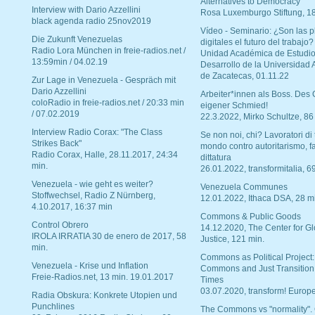
Alternatives to Democracy“
Interview with Dario Azzellini
Rosa Luxemburgo Stiftung, 1
black agenda radio 25nov2019
Vídeo - Seminario: ¿Son las p
Die Zukunft Venezuelas
digitales el futuro del trabajo?
Radio Lora München in freie-radios.net /
Unidad Académica de Estudio
13:59min / 04.02.19
Desarrollo de la Universidad
de Zacatecas, 01.11.22
Zur Lage in Venezuela - Gespräch mit
Dario Azzellini
Arbeiter*innen als Boss. Des
coloRadio in freie-radios.net / 20:33 min
eigener Schmied!
/ 07.02.2019
22.3.2022, Mirko Schultze, 86
Interview Radio Corax: "The Class
Se non noi, chi? Lavoratori di t
Strikes Back"
mondo contro autoritarismo, f
Radio Corax, Halle, 28.11.2017, 24:34
dittatura
min.
26.01.2022, transformitalia, 6
Venezuela - wie geht es weiter?
Venezuela Communes
Stoffwechsel, Radio Z Nürnberg,
12.01.2022, Ithaca DSA, 28 m
4.10.2017, 16:37 min
Commons & Public Goods
Control Obrero
14.12.2020, The Center for Gl
IROLA IRRATIA 30 de enero de 2017, 58
Justice, 121 min.
min.
Commons as Political Project:
Venezuela - Krise und Inflation
Commons and Just Transition
Freie-Radios.net, 13 min. 19.01.2017
Times
03.07.2020, transform! Europe
Radia Obskura: Konkrete Utopien und
Punchlines
The Commons vs "normality".