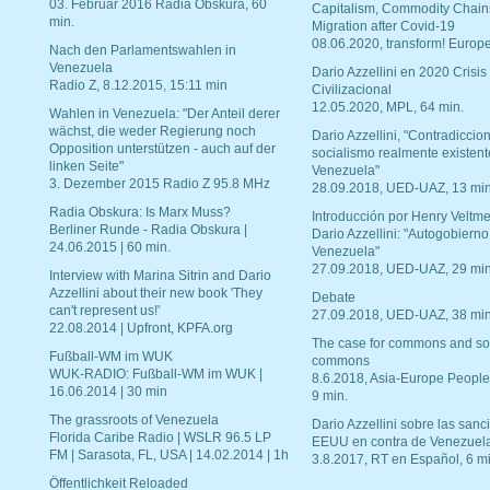
03. Februar 2016 Radia Obskura, 60
Capitalism, Commodity Chain
min.
Migration after Covid-19
08.06.2020, transform! Europe
Nach den Parlamentswahlen in
Venezuela
Dario Azzellini en 2020 Crisis
Radio Z, 8.12.2015, 15:11 min
Civilizacional
12.05.2020, MPL, 64 min.
Wahlen in Venezuela: "Der Anteil derer
wächst, die weder Regierung noch
Dario Azzellini, "Contradiccio
Opposition unterstützen - auch auf der
socialismo realmente existent
linken Seite"
Venezuela"
3. Dezember 2015 Radio Z 95.8 MHz
28.09.2018, UED-UAZ, 13 min
Radia Obskura: Is Marx Muss?
Introducción por Henry Veltme
Berliner Runde - Radia Obskura |
Dario Azzellini: "Autogobierno
24.06.2015 | 60 min.
Venezuela"
27.09.2018, UED-UAZ, 29 min
Interview with Marina Sitrin and Dario
Azzellini about their new book 'They
Debate
can't represent us!'
27.09.2018, UED-UAZ, 38 min
22.08.2014 | Upfront, KPFA.org
The case for commons and so
Fußball-WM im WUK
commons
WUK-RADIO: Fußball-WM im WUK |
8.6.2018, Asia-Europe People
16.06.2014 | 30 min
9 min.
The grassroots of Venezuela
Dario Azzellini sobre las san
Florida Caribe Radio | WSLR 96.5 LP
EEUU en contra de Venezuel
FM | Sarasota, FL, USA | 14.02.2014 | 1h
3.8.2017, RT en Español, 6 mi
Öffentlichkeit Reloaded