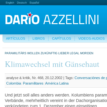
English
Deutsch
Español
ARTÍCULOS
LIBROS
CAPÍTULOS
VIDEOS-AUDIOS
PARAMILITÄRS WOLLEN ZUKÜNFTIG LIEBER LEGAL MORDEN
Klimawechsel mit Gänsehaut
analyse & kritik, Nr. 468, 20.12.2002 |
Tags:
Conversaciónes de 
Colombia
Paramilitares
América Latina
Und jetzt soll alles anders werden. Kolumbiens parami
Verbände, mehrheitlich vereint in der Dachorganisati
verkündeten zum 1. Dezember einen einseitigen