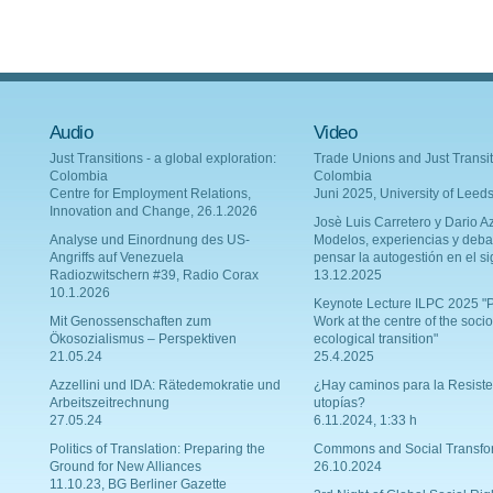
Audio
Video
Just Transitions - a global exploration:
Trade Unions and Just Transit
Colombia
Colombia
Centre for Employment Relations,
Juni 2025, University of Leed
Innovation and Change, 26.1.2026
Josè Luis Carretero y Dario Az
Analyse und Einordnung des US-
Modelos, experiencias y deba
Angriffs auf Venezuela
pensar la autogestión en el si
Radiozwitschern #39, Radio Corax
13.12.2025
10.1.2026
Keynote Lecture ILPC 2025 "P
Mit Genossenschaften zum
Work at the centre of the socio
Ökosozialismus – Perspektiven
ecological transition"
21.05.24
25.4.2025
Azzellini und IDA: Rätedemokratie und
¿Hay caminos para la Resiste
Arbeitszeitrechnung
utopías?
27.05.24
6.11.2024, 1:33 h
Politics of Translation: Preparing the
Commons and Social Transfo
Ground for New Alliances
26.10.2024
11.10.23, BG Berliner Gazette