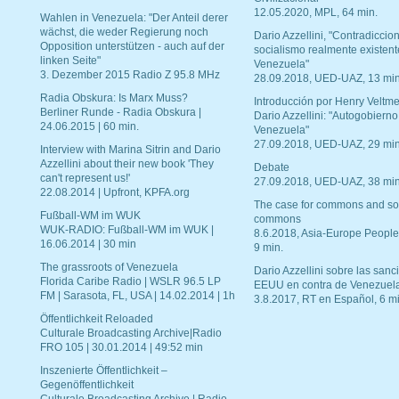
12.05.2020, MPL, 64 min.
Wahlen in Venezuela: "Der Anteil derer
wächst, die weder Regierung noch
Dario Azzellini, "Contradiccio
Opposition unterstützen - auch auf der
socialismo realmente existent
linken Seite"
Venezuela"
3. Dezember 2015 Radio Z 95.8 MHz
28.09.2018, UED-UAZ, 13 min
Radia Obskura: Is Marx Muss?
Introducción por Henry Veltme
Berliner Runde - Radia Obskura |
Dario Azzellini: "Autogobierno
24.06.2015 | 60 min.
Venezuela"
27.09.2018, UED-UAZ, 29 min
Interview with Marina Sitrin and Dario
Azzellini about their new book 'They
Debate
can't represent us!'
27.09.2018, UED-UAZ, 38 min
22.08.2014 | Upfront, KPFA.org
The case for commons and so
Fußball-WM im WUK
commons
WUK-RADIO: Fußball-WM im WUK |
8.6.2018, Asia-Europe People
16.06.2014 | 30 min
9 min.
The grassroots of Venezuela
Dario Azzellini sobre las san
Florida Caribe Radio | WSLR 96.5 LP
EEUU en contra de Venezuel
FM | Sarasota, FL, USA | 14.02.2014 | 1h
3.8.2017, RT en Español, 6 mi
Öffentlichkeit Reloaded
Culturale Broadcasting Archive|Radio
FRO 105 | 30.01.2014 | 49:52 min
Inszenierte Öffentlichkeit –
Gegenöffentlichkeit