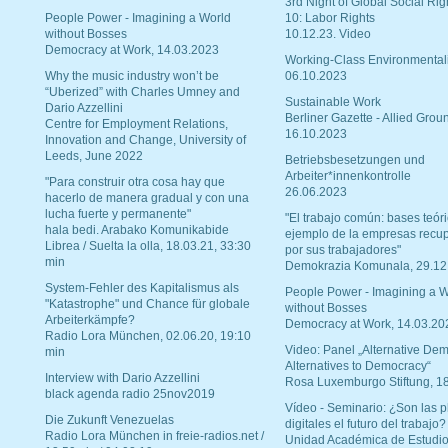
3rd Night of Global Social Rig
People Power - Imagining a World
10: Labor Rights
without Bosses
10.12.23. Video
Democracy at Work, 14.03.2023
Working-Class Environmental
Why the music industry won’t be
06.10.2023
“Uberized” with Charles Umney and
Sustainable Work
Dario Azzellini
Berliner Gazette - Allied Grou
Centre for Employment Relations,
16.10.2023
Innovation and Change, University of
Leeds, June 2022
Betriebsbesetzungen und
Arbeiter*innenkontrolle
"Para construir otra cosa hay que
26.06.2023
hacerlo de manera gradual y con una
lucha fuerte y permanente"
"El trabajo común: bases teóri
hala bedi. Arabako Komunikabide
ejemplo de la empresas recu
Librea / Suelta la olla, 18.03.21, 33:30
por sus trabajadores"
min
Demokrazia Komunala, 29.12
System-Fehler des Kapitalismus als
People Power - Imagining a W
"Katastrophe" und Chance für globale
without Bosses
Arbeiterkämpfe?
Democracy at Work, 14.03.20
Radio Lora München, 02.06.20, 19:10
Video: Panel „Alternative Dem
min
Alternatives to Democracy“
Interview with Dario Azzellini
Rosa Luxemburgo Stiftung, 1
black agenda radio 25nov2019
Vídeo - Seminario: ¿Son las p
Die Zukunft Venezuelas
digitales el futuro del trabajo?
Radio Lora München in freie-radios.net /
Unidad Académica de Estudio