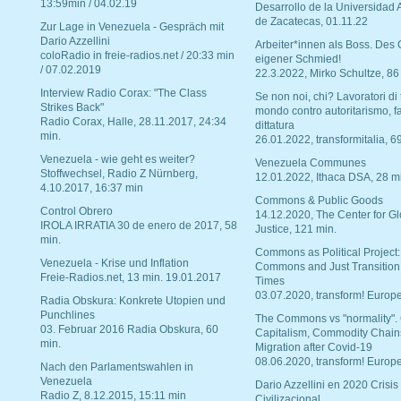
13:59min / 04.02.19
Desarrollo de la Universidad
de Zacatecas, 01.11.22
Zur Lage in Venezuela - Gespräch mit
Dario Azzellini
Arbeiter*innen als Boss. Des
coloRadio in freie-radios.net / 20:33 min
eigener Schmied!
/ 07.02.2019
22.3.2022, Mirko Schultze, 86
Interview Radio Corax: "The Class
Se non noi, chi? Lavoratori di t
Strikes Back"
mondo contro autoritarismo, f
Radio Corax, Halle, 28.11.2017, 24:34
dittatura
min.
26.01.2022, transformitalia, 6
Venezuela - wie geht es weiter?
Venezuela Communes
Stoffwechsel, Radio Z Nürnberg,
12.01.2022, Ithaca DSA, 28 m
4.10.2017, 16:37 min
Commons & Public Goods
Control Obrero
14.12.2020, The Center for Gl
IROLA IRRATIA 30 de enero de 2017, 58
Justice, 121 min.
min.
Commons as Political Project:
Venezuela - Krise und Inflation
Commons and Just Transition
Freie-Radios.net, 13 min. 19.01.2017
Times
03.07.2020, transform! Europe
Radia Obskura: Konkrete Utopien und
Punchlines
The Commons vs "normality".
03. Februar 2016 Radia Obskura, 60
Capitalism, Commodity Chain
min.
Migration after Covid-19
08.06.2020, transform! Europe
Nach den Parlamentswahlen in
Venezuela
Dario Azzellini en 2020 Crisis
Radio Z, 8.12.2015, 15:11 min
Civilizacional