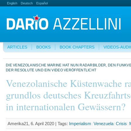
English
Deutsch
Español
ARTICLES
BOOKS
BOOK CHAPTERS
VIDEOS-AUDI
DIE VENEZOLANISCHE MARINE HAT NUN RADARBILDER, DEN FUNKV
DER RESOLUTE UND EIN VIDEO VERÖFFENTLICHT
Venezolanische Küstenwache 
grundlos deutsches Kreuzfahrts
in internationalen Gewässern?
Amerika21, 6. April 2020 |
Tags:
Imperialism
Venezuela
Crisis