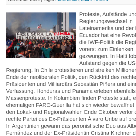
Proteste, Aufstände un
Regierungswechsel in
Lateinamerika und der K
Ecuador hat eine Revo
die IWF-Politik die Reg
vorerst zum Einlenken
gezwungen. In Haiti tob
Aufstand gegen die US
Regierung. In Chile protestieren und streiken Millionen
Ende der neoliberalen Politik, den Rücktritt des recht
Präsidenten und Milliardärs Sebastián Piñera und ei
Verfassung. Honduras und Panama erleben ebenfalls
Massenproteste. In Kolumbien finden Proteste statt, ei
ehemaligen FARC-Guerilla hat sich wieder bewaffnet 
den Lokal- und Regionalwahlen Ende Oktober verlor 
rechte Partei des Ex-Präsidenten Álvaro Uribe auf brei
In Argentinien gewann das peronistische Duo aus Alb
Fernández und der Ex-Präsidentin Cristina Kirchner 