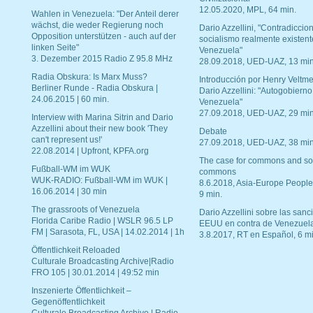
12.05.2020, MPL, 64 min.
Wahlen in Venezuela: "Der Anteil derer
wächst, die weder Regierung noch
Dario Azzellini, "Contradiccio
Opposition unterstützen - auch auf der
socialismo realmente existent
linken Seite"
Venezuela"
3. Dezember 2015 Radio Z 95.8 MHz
28.09.2018, UED-UAZ, 13 min
Radia Obskura: Is Marx Muss?
Introducción por Henry Veltme
Berliner Runde - Radia Obskura |
Dario Azzellini: "Autogobierno
24.06.2015 | 60 min.
Venezuela"
27.09.2018, UED-UAZ, 29 min
Interview with Marina Sitrin and Dario
Azzellini about their new book 'They
Debate
can't represent us!'
27.09.2018, UED-UAZ, 38 min
22.08.2014 | Upfront, KPFA.org
The case for commons and so
Fußball-WM im WUK
commons
WUK-RADIO: Fußball-WM im WUK |
8.6.2018, Asia-Europe People
16.06.2014 | 30 min
9 min.
The grassroots of Venezuela
Dario Azzellini sobre las san
Florida Caribe Radio | WSLR 96.5 LP
EEUU en contra de Venezuel
FM | Sarasota, FL, USA | 14.02.2014 | 1h
3.8.2017, RT en Español, 6 mi
Öffentlichkeit Reloaded
Culturale Broadcasting Archive|Radio
FRO 105 | 30.01.2014 | 49:52 min
Inszenierte Öffentlichkeit –
Gegenöffentlichkeit