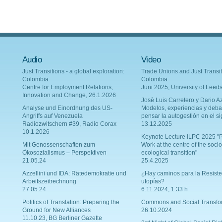
Audio
Video
Just Transitions - a global exploration:
Trade Unions and Just Transit
Colombia
Colombia
Centre for Employment Relations,
Juni 2025, University of Leed
Innovation and Change, 26.1.2026
Josè Luis Carretero y Dario Az
Analyse und Einordnung des US-
Modelos, experiencias y deba
Angriffs auf Venezuela
pensar la autogestión en el si
Radiozwitschern #39, Radio Corax
13.12.2025
10.1.2026
Keynote Lecture ILPC 2025 "P
Mit Genossenschaften zum
Work at the centre of the socio
Ökosozialismus – Perspektiven
ecological transition"
21.05.24
25.4.2025
Azzellini und IDA: Rätedemokratie und
¿Hay caminos para la Resiste
Arbeitszeitrechnung
utopías?
27.05.24
6.11.2024, 1:33 h
Politics of Translation: Preparing the
Commons and Social Transfo
Ground for New Alliances
26.10.2024
11.10.23, BG Berliner Gazette