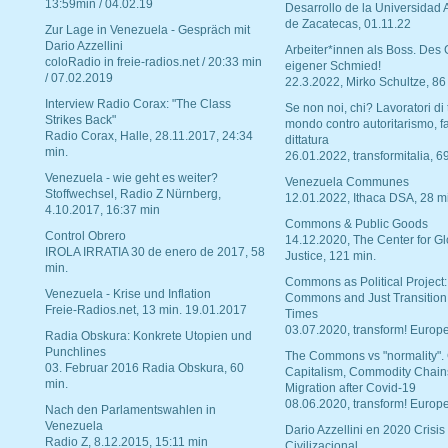
13:59min / 04.02.19
Desarrollo de la Universidad
de Zacatecas, 01.11.22
Zur Lage in Venezuela - Gespräch mit
Dario Azzellini
Arbeiter*innen als Boss. Des
coloRadio in freie-radios.net / 20:33 min
eigener Schmied!
/ 07.02.2019
22.3.2022, Mirko Schultze, 86
Interview Radio Corax: "The Class
Se non noi, chi? Lavoratori di t
Strikes Back"
mondo contro autoritarismo, f
Radio Corax, Halle, 28.11.2017, 24:34
dittatura
min.
26.01.2022, transformitalia, 6
Venezuela - wie geht es weiter?
Venezuela Communes
Stoffwechsel, Radio Z Nürnberg,
12.01.2022, Ithaca DSA, 28 m
4.10.2017, 16:37 min
Commons & Public Goods
Control Obrero
14.12.2020, The Center for Gl
IROLA IRRATIA 30 de enero de 2017, 58
Justice, 121 min.
min.
Commons as Political Project:
Venezuela - Krise und Inflation
Commons and Just Transition
Freie-Radios.net, 13 min. 19.01.2017
Times
03.07.2020, transform! Europe
Radia Obskura: Konkrete Utopien und
Punchlines
The Commons vs "normality".
03. Februar 2016 Radia Obskura, 60
Capitalism, Commodity Chain
min.
Migration after Covid-19
08.06.2020, transform! Europe
Nach den Parlamentswahlen in
Venezuela
Dario Azzellini en 2020 Crisis
Radio Z, 8.12.2015, 15:11 min
Civilizacional