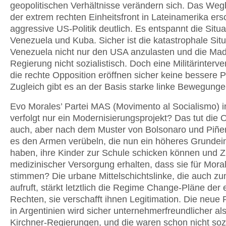
geopolitischen Verhältnisse verändern sich. Das We
der extrem rechten Einheitsfront in Lateinamerika ers
aggressive US-Politik deutlich. Es entspannt die Situa
Venezuela und Kuba. Sicher ist die katastrophale Situ
Venezuela nicht nur den USA anzulasten und die Mad
Regierung nicht sozialistisch. Doch eine Militärinterv
die rechte Opposition eröffnen sicher keine bessere P
Zugleich gibt es an der Basis starke linke Bewegunge
Evo Morales’ Partei MAS (Movimento al Socialismo) in
verfolgt nur ein Modernisierungsprojekt? Das tut die 
auch, aber nach dem Muster von Bolsonaro und Piñer
es den Armen verübeln, die nun ein höheres Grund
haben, ihre Kinder zur Schule schicken können und 
medizinischer Versorgung erhalten, dass sie für Mora
stimmen? Die urbane Mittelschichtslinke, die auch zu
aufruft, stärkt letztlich die Regime Change-Pläne der
Rechten, sie verschafft ihnen Legitimation. Die neue
in Argentinien wird sicher unternehmerfreundlicher al
Kirchner-Regierungen, und die waren schon nicht sozi