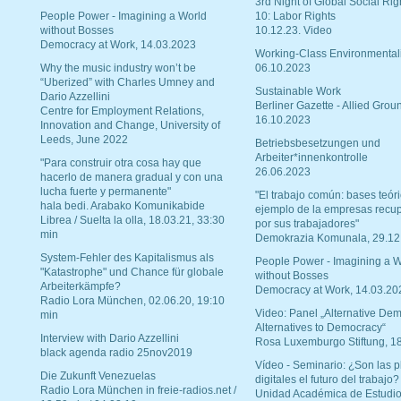
3rd Night of Global Social Rig
People Power - Imagining a World
10: Labor Rights
without Bosses
10.12.23. Video
Democracy at Work, 14.03.2023
Working-Class Environmental
Why the music industry won’t be
06.10.2023
“Uberized” with Charles Umney and
Sustainable Work
Dario Azzellini
Berliner Gazette - Allied Grou
Centre for Employment Relations,
16.10.2023
Innovation and Change, University of
Leeds, June 2022
Betriebsbesetzungen und
Arbeiter*innenkontrolle
"Para construir otra cosa hay que
26.06.2023
hacerlo de manera gradual y con una
lucha fuerte y permanente"
"El trabajo común: bases teóri
hala bedi. Arabako Komunikabide
ejemplo de la empresas recu
Librea / Suelta la olla, 18.03.21, 33:30
por sus trabajadores"
min
Demokrazia Komunala, 29.12
System-Fehler des Kapitalismus als
People Power - Imagining a W
"Katastrophe" und Chance für globale
without Bosses
Arbeiterkämpfe?
Democracy at Work, 14.03.20
Radio Lora München, 02.06.20, 19:10
Video: Panel „Alternative Dem
min
Alternatives to Democracy“
Interview with Dario Azzellini
Rosa Luxemburgo Stiftung, 1
black agenda radio 25nov2019
Vídeo - Seminario: ¿Son las p
Die Zukunft Venezuelas
digitales el futuro del trabajo?
Radio Lora München in freie-radios.net /
Unidad Académica de Estudio