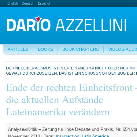
English
Deutsch
Español
ARTICLES
BOOKS
BOOK CHAPTERS
VIDEOS-AUDI
DER NEOLIBERALISMUS IST IN LATEINAMERIKA NICHT ODER NUR MI
GEWALT DURCHZUSETZEN. DAS IST EIN SCHUSS VOR DEN BUG DER 
Ende der rechten Einheitsfront
die aktuellen Aufstände
Lateinamerika verändern
Analyse&Kritik ‒ Zeitung für linke Debatte und Praxis, Nr. 654 v
November 2019 |
Tags:
Insurrection
Latin America