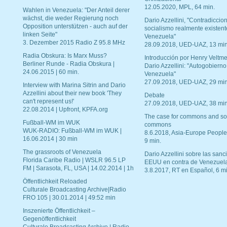
12.05.2020, MPL, 64 min.
Wahlen in Venezuela: "Der Anteil derer
wächst, die weder Regierung noch
Dario Azzellini, "Contradiccio
Opposition unterstützen - auch auf der
socialismo realmente existent
linken Seite"
Venezuela"
3. Dezember 2015 Radio Z 95.8 MHz
28.09.2018, UED-UAZ, 13 min
Radia Obskura: Is Marx Muss?
Introducción por Henry Veltme
Berliner Runde - Radia Obskura |
Dario Azzellini: "Autogobierno
24.06.2015 | 60 min.
Venezuela"
27.09.2018, UED-UAZ, 29 min
Interview with Marina Sitrin and Dario
Azzellini about their new book 'They
Debate
can't represent us!'
27.09.2018, UED-UAZ, 38 min
22.08.2014 | Upfront, KPFA.org
The case for commons and so
Fußball-WM im WUK
commons
WUK-RADIO: Fußball-WM im WUK |
8.6.2018, Asia-Europe People
16.06.2014 | 30 min
9 min.
The grassroots of Venezuela
Dario Azzellini sobre las san
Florida Caribe Radio | WSLR 96.5 LP
EEUU en contra de Venezuel
FM | Sarasota, FL, USA | 14.02.2014 | 1h
3.8.2017, RT en Español, 6 mi
Öffentlichkeit Reloaded
Culturale Broadcasting Archive|Radio
FRO 105 | 30.01.2014 | 49:52 min
Inszenierte Öffentlichkeit –
Gegenöffentlichkeit