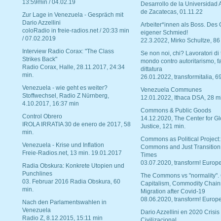
13:59min / 04.02.19
Desarrollo de la Universidad
de Zacatecas, 01.11.22
Zur Lage in Venezuela - Gespräch mit
Dario Azzellini
Arbeiter*innen als Boss. Des
coloRadio in freie-radios.net / 20:33 min
eigener Schmied!
/ 07.02.2019
22.3.2022, Mirko Schultze, 86
Interview Radio Corax: "The Class
Se non noi, chi? Lavoratori di t
Strikes Back"
mondo contro autoritarismo, f
Radio Corax, Halle, 28.11.2017, 24:34
dittatura
min.
26.01.2022, transformitalia, 6
Venezuela - wie geht es weiter?
Venezuela Communes
Stoffwechsel, Radio Z Nürnberg,
12.01.2022, Ithaca DSA, 28 m
4.10.2017, 16:37 min
Commons & Public Goods
Control Obrero
14.12.2020, The Center for Gl
IROLA IRRATIA 30 de enero de 2017, 58
Justice, 121 min.
min.
Commons as Political Project:
Venezuela - Krise und Inflation
Commons and Just Transition
Freie-Radios.net, 13 min. 19.01.2017
Times
03.07.2020, transform! Europe
Radia Obskura: Konkrete Utopien und
Punchlines
The Commons vs "normality".
03. Februar 2016 Radia Obskura, 60
Capitalism, Commodity Chain
min.
Migration after Covid-19
08.06.2020, transform! Europe
Nach den Parlamentswahlen in
Venezuela
Dario Azzellini en 2020 Crisis
Radio Z, 8.12.2015, 15:11 min
Civilizacional