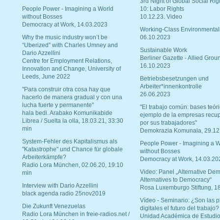
3rd Night of Global Social Rig
People Power - Imagining a World
10: Labor Rights
without Bosses
10.12.23. Video
Democracy at Work, 14.03.2023
Working-Class Environmental
Why the music industry won’t be
06.10.2023
“Uberized” with Charles Umney and
Sustainable Work
Dario Azzellini
Berliner Gazette - Allied Grou
Centre for Employment Relations,
16.10.2023
Innovation and Change, University of
Leeds, June 2022
Betriebsbesetzungen und
Arbeiter*innenkontrolle
"Para construir otra cosa hay que
26.06.2023
hacerlo de manera gradual y con una
lucha fuerte y permanente"
"El trabajo común: bases teóri
hala bedi. Arabako Komunikabide
ejemplo de la empresas recu
Librea / Suelta la olla, 18.03.21, 33:30
por sus trabajadores"
min
Demokrazia Komunala, 29.12
System-Fehler des Kapitalismus als
People Power - Imagining a W
"Katastrophe" und Chance für globale
without Bosses
Arbeiterkämpfe?
Democracy at Work, 14.03.20
Radio Lora München, 02.06.20, 19:10
Video: Panel „Alternative Dem
min
Alternatives to Democracy“
Interview with Dario Azzellini
Rosa Luxemburgo Stiftung, 1
black agenda radio 25nov2019
Vídeo - Seminario: ¿Son las p
Die Zukunft Venezuelas
digitales el futuro del trabajo?
Radio Lora München in freie-radios.net /
Unidad Académica de Estudio