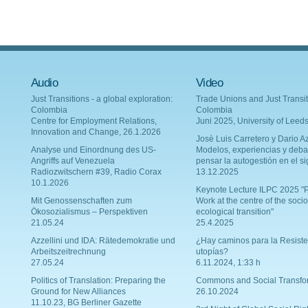
Audio
Video
Just Transitions - a global exploration:
Trade Unions and Just Transit
Colombia
Colombia
Centre for Employment Relations,
Juni 2025, University of Leed
Innovation and Change, 26.1.2026
Josè Luis Carretero y Dario Az
Analyse und Einordnung des US-
Modelos, experiencias y deba
Angriffs auf Venezuela
pensar la autogestión en el si
Radiozwitschern #39, Radio Corax
13.12.2025
10.1.2026
Keynote Lecture ILPC 2025 "P
Mit Genossenschaften zum
Work at the centre of the socio
Ökosozialismus – Perspektiven
ecological transition"
21.05.24
25.4.2025
Azzellini und IDA: Rätedemokratie und
¿Hay caminos para la Resiste
Arbeitszeitrechnung
utopías?
27.05.24
6.11.2024, 1:33 h
Politics of Translation: Preparing the
Commons and Social Transfo
Ground for New Alliances
26.10.2024
11.10.23, BG Berliner Gazette