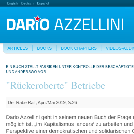
English
Deutsch
Español
ARTICLES
BOOKS
BOOK CHAPTERS
VIDEOS-AUDI
EIN BUCH STELLT FABRIKEN UNTER KONTROLLE DER BESCHÄFTIGTE
UND ANDERSWO VOR
"Rückeroberte" Betriebe
Der Rabe Ralf, April/Mai 2019, S.26
Dario Azzellini geht in seinem neuen Buch der Frage 
möglich ist, „im Kapitalismus ‚anders‘ zu arbeiten und
Perspektive einer demokratischen und solidarischen 