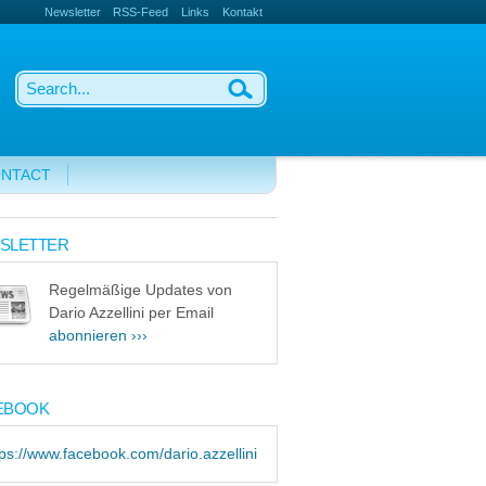
Newsletter
RSS-Feed
Links
Kontakt
NTACT
SLETTER
Regelmäßige Updates von
Dario Azzellini per Email
abonnieren ›››
EBOOK
tps://www.facebook.com/dario.azzellini