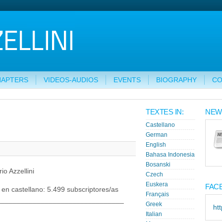
HAPTERS
VIDEOS-AUDIOS
EVENTS
BIOGRAPHY
CO
TEXTES IN:
NEW
Castellano
German
English
Bahasa Indonesia
Bosanski
o Azzellini
Czech
Euskera
FAC
 en castellano: 5.499 subscriptores/as
Français
________________________________
Greek
ht
Italian