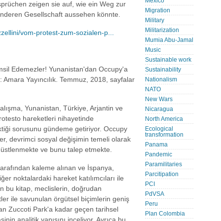
Mexico
sprüchen zeigen sie auf, wie ein Weg zur
Migration
anderen Gesellschaft aussehen könnte.
Military
Militarization
zellini/vom-protest-zum-sozialen-p...
Mumia Abu-Jamal
Music
Sustainable work
 Temsil Edemezler! Yunanistan'dan Occupy'a
Sustainability
: Amara Yayıncılık. Temmuz, 2018, sayfalar
Nationalism
NATO
New Wars
lışma, Yunanistan, Türkiye, Arjantin ve
Nicaragua
protesto hareketleri nihayetinde
North America
tiği sorusunu gündeme getiriyor. Occupy
Ecological
transformation
er, devrimci sosyal değişimin temeli olarak
Panama
 üstlenmekte ve bunu talep etmekte.
Pandemic
Paramilitaries
 tarafından kaleme alınan ve İspanya,
Parcitipation
ğer noktalardaki hareket katılımcıları ile
PCI
n bu kitap, meclislerin, doğrudan
PdVSA
er ile savunulan örgütsel biçimlerin geniş
Peru
'dan Zuccoti Park'a kadar geçen tarihsel
Plan Colombia
nin analitik yapısını inceliyor. Ayrıca bu