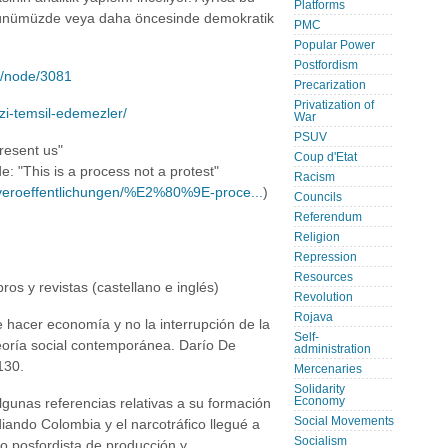
Platforms
n günümüzde veya daha öncesinde demokratik
PMC
Popular Power
Postfordism
et/node/3081
Precarization
Privatization of
zi-temsil-edemezler/
War
PSUV
resent us"
Coup d'Etat
de: "This is a process not a protest"
Racism
e-veroeffentlichungen/%E2%80%9E-proce...
)
Councils
Referendum
Religion
Repression
Resources
ros y revistas (castellano e inglés)
Revolution
Rojava
e hacer economía y no la interrupción de la
Self-
teoría social contemporánea. Darío De
administration
130.
Mercenaries
Solidarity
Economy
lgunas referencias relativas a su formación
Social Movements
udiando Colombia y el narcotráfico llegué a
Socialism
o posfordista de producción y