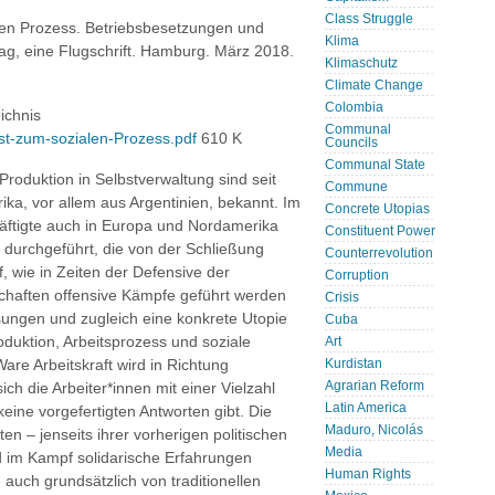
Class Struggle
alen Prozess. Betriebsbesetzungen und
Klima
lag, eine Flugschrift. Hamburg. März 2018.
Klimaschutz
Climate Change
Colombia
ichnis
Communal
st-zum-sozialen-Prozess.pdf
610 K
Councils
Communal State
roduktion in Selbstverwaltung sind seit
Commune
ka, vor allem aus Argentinien, bekannt. Im
Concrete Utopias
äftigte auch in Europa und Nordamerika
Constituent Power
 durchgeführt, die von der Schließung
Counterrevolution
, wie in Zeiten der Defensive der
Corruption
haften offensive Kämpfe geführt werden
Crisis
sungen und zugleich eine konkrete Utopie
Cuba
oduktion, Arbeitsprozess und soziale
Art
re Arbeitskraft wird in Richtung
Kurdistan
Agrarian Reform
h die Arbeiter*innen mit einer Vielzahl
Latin America
keine vorgefertigten Antworten gibt. Die
Maduro, Nicolás
en – jenseits ihrer vorherigen politischen
Media
im Kampf solidarische Erfahrungen
Human Rights
auch grundsätzlich von traditionellen