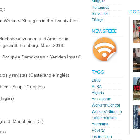
Magyar
Português
o):
DOC
Slovenski
Türkçe
d Workers’ Struggles in the Twenty-First
NEWSFEED
triebsbesetzungen und Arbeiten in
lugschrift. Hamburg. März, 2018.
n Occupy'a Demokrasinin Yeniden İnşası".
TAGS
ros y revistas (Castellano e inglés)
1968
uce - Scop Ti" (Inglés)
ALBA
Algeria
(Inglés)
Antifascism
Workers' Control
Workers' Struggle
Labor relations
England; Mannheim, DE)
Argentina
Poverty
****
Insurrection