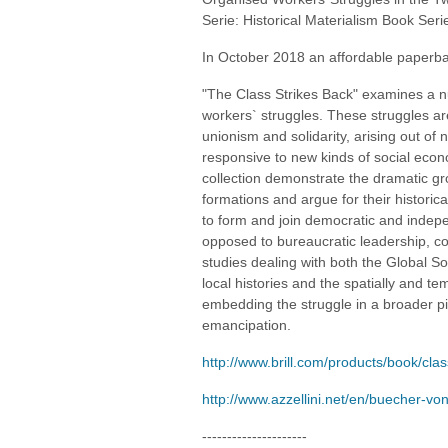
Serie: Historical Materialism Book Seri
In October 2018 an affordable paperba
"The Class Strikes Back" examines a nu
workers` struggles. These struggles are
unionism and solidarity, arising out of
responsive to new kinds of social econ
collection demonstrate the dramatic gr
formations and argue for their histori
to form and join democratic and indep
opposed to bureaucratic leadership, c
studies dealing with both the Global S
local histories and the spatially and t
embedding the struggle in a broader pic
emancipation.
http://www.brill.com/products/book/clas
http://www.azzellini.net/en/buecher-von
---------------------