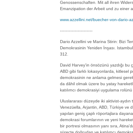
Genossenschaften. Mit all ihren Wider
Emanzipation der Arbeit und zu einer 
www.azzellini.net/buecher-von-dario-az
----------------------
Dario Azzellini ve Marina Stirin: Bizi
Demokrasinin Yeniden İnşası. Istambul
312.
David Harvey'in önsözünü yazdığı bu ça
ABD gibi farklı lokasyonlarda, kitlesel 
demokrasinin ne anlama gelmesi gerek
da dâhil olmak üzere bu yatay hareketl
katılımcı demokrasiyi uygulama rolünü
Uluslararası düzeyde iki aktivist-aydın
Venezüella, Arjantin, ABD, Türkiye ve di
yapılan geniş çaplı röportajlara dayana
demokrasi forumlarının ve yeni hareketl
bir portresi olmasının yanı sıra, Atina
süreçte doğrudan ve katılımcı demokrasi