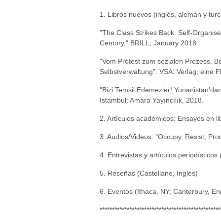
1. Libros nuevos (inglés, alemán y turc
"The Class Strikes Back. Self-Organise
Century," BRILL, January 2018
"Vom Protest zum sozialen Prozess. Be
Selbstverwaltung". VSA: Verlag, eine F
"Bizi Temsil Edemezler! Yunanistan'da
Istambul: Amara Yayıncılık, 2018.
2. Artículos académicos: Ensayos en lib
3. Audios/Videos: "Occupy, Resist, Prod
4. Entrevistas y artículos periodísticos 
5. Reseñas (Castellano, Inglés)
6. Eventos (Ithaca, NY; Canterbury, 
*************************************************