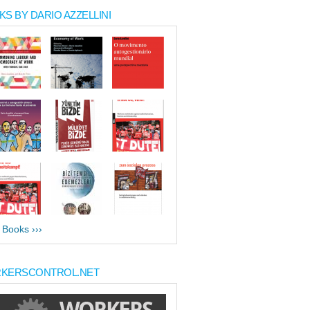
S BY DARIO AZZELLINI
l Books ›››
KERSCONTROL.NET