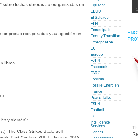
k" sobre luchas obreras autoorganizadas en
Equador
EEUU
El Salvador
ELN
Emancipation
ENC
re empresas recuperadas y autogestión en
Energy Transition
PRO
Expropriation
EU
Europe
EZLN
 libros...
Facebook
FARC
Fordism
Fossile Energien
France
***
Peace Talks
FSLN
Football
G8
glés y alemán):
Intelligence
Services
Th
s.): The Class Strikes Back. Self-
Gender
Re
enty-First Century. BRILL, January 2018.