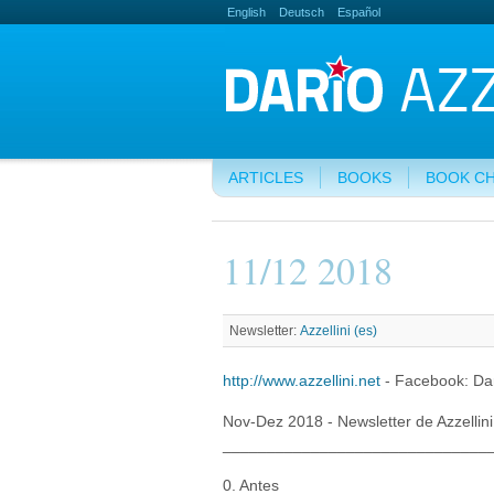
English
Deutsch
Español
ARTICLES
BOOKS
BOOK C
11/12 2018
Newsletter:
Azzellini (es)
http://www.azzellini.net
- Facebook: Dari
Nov-Dez 2018 - Newsletter de Azzellini
______________________________
0. Antes