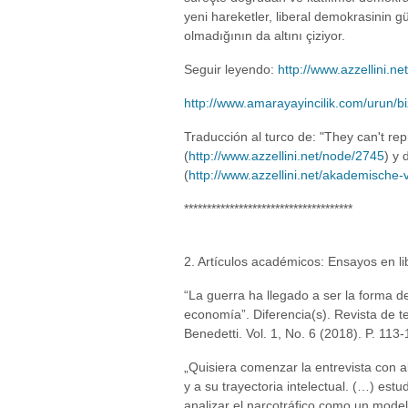
yeni hareketler, liberal demokrasini
olmadığının da altını çiziyor.
Seguir leyendo:
http://www.azzellini.n
http://www.amarayayincilik.com/urun/bi
Traducción al turco de: "They can't rep
(
http://www.azzellini.net/node/2745
) y 
(
http://www.azzellini.net/akademisch
*************************************
2. Artículos académicos: Ensayos en lib
“La guerra ha llegado a ser la forma d
economía”. Diferencia(s). Revista de 
Benedetti. Vol. 1, No. 6 (2018). P. 113-
„Quisiera comenzar la entrevista con a
y a su trayectoria intelectual. (…) est
analizar el narcotráfico como un model