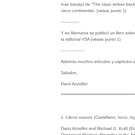
más barata) de "The class strikes bac
cinco continentes. (veáse punto 1)
------------
Y en Alemania se publicó un libro sob
la editorial VSA (véase punto 1)
----------------
Además muchos artículos y capítulos en
Saludos,
Dario Azzellini
*************************************************
1. Libros nuevos (Castellano, turco, in
Dario Azzellini and Michael G. Kraft (Ed
Organised Workers`Struggles in the Tw