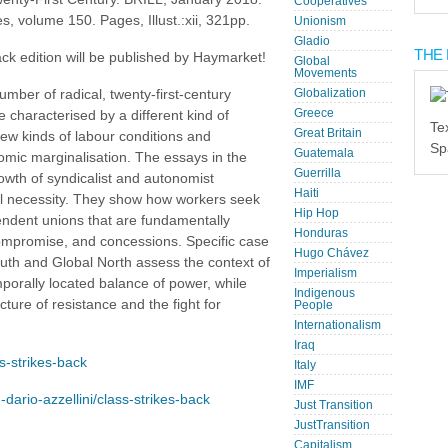
Cooperatives
es, volume 150. Pages, Illust.:xii, 321pp.
Unionism
Gladio
THE 
ck edition will be published by Haymarket!
Global
Movements
mber of radical, twenty-first-century
Globalization
Greece
 characterised by a different kind of
Te
Great Britain
 new kinds of labour conditions and
Sp
Guatemala
omic marginalisation. The essays in the
Guerrilla
owth of syndicalist and autonomist
Haiti
cal necessity. They show how workers seek
Hip Hop
endent unions that are fundamentally
Honduras
ompromise, and concessions. Specific case
Hugo Chávez
outh and Global North assess the context of
Imperialism
emporally located balance of power, while
Indigenous
ture of resistance and the fight for
People
Internationalism
Iraq
s-strikes-back
Italy
IMF
-dario-azzellini/class-strikes-back
Just Transition
JustTransition
Capitalism