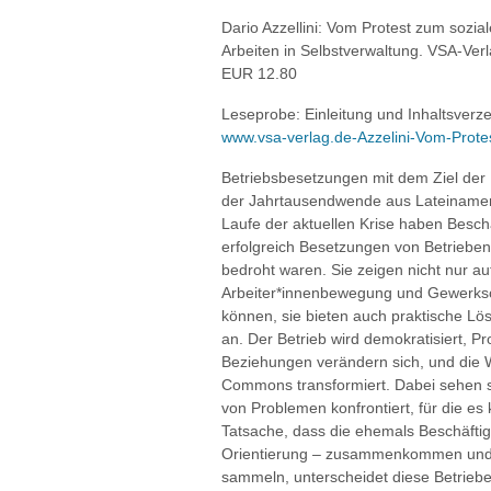
Dario Azzellini: Vom Protest zum sozi
Arbeiten in Selbstverwaltung. VSA-Ver
EUR 12.80
Leseprobe: Einleitung und Inhaltsverze
www.vsa-verlag.de-Azzelini-Vom-Prote
Betriebsbesetzungen mit dem Ziel der P
der Jahrtausend­wende aus Lateinameri
Laufe der aktuellen Krise haben Besch
erfolgreich Besetzungen von Betrieben
bedroht waren. Sie zeigen nicht nur auf
Arbeiter*innenbewegung und Gewerksc
können, sie bieten auch praktische Lö
an. Der Betrieb wird demokratisiert, Pr
Beziehungen verändern sich, und die Wa
Commons transformiert. Dabei sehen sic
von Problemen konfrontiert, für die es 
Tatsache, dass die ehemals Beschäftigt
Orientierung – zusammenkommen und 
sammeln, unterscheidet diese Betriebe 