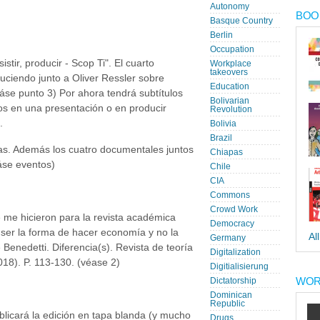
Autonomy
BOOK
Basque Country
Berlin
Occupation
stir, producir - Scop Ti". El cuarto
Workplace
takeovers
uciendo junto a Oliver Ressler sobre
Education
se punto 3) Por ahora tendrá subtítulos
Bolivarian
os en una presentación o en producir
Revolution
.
Bolivia
Brazil
s. Además los cuatro documentales juntos
Chiapas
áse eventos)
Chile
CIA
Commons
Crowd Work
 me hicieron para la revista académica
Democracy
a ser la forma de hacer economía y no la
Al
Germany
Benedetti. Diferencia(s). Revista de teoría
Digitalization
018). P. 113-130. (véase 2)
Digitialisierung
WOR
Dictatorship
Dominican
Republic
blicará la edición en tapa blanda (y mucho
Drugs