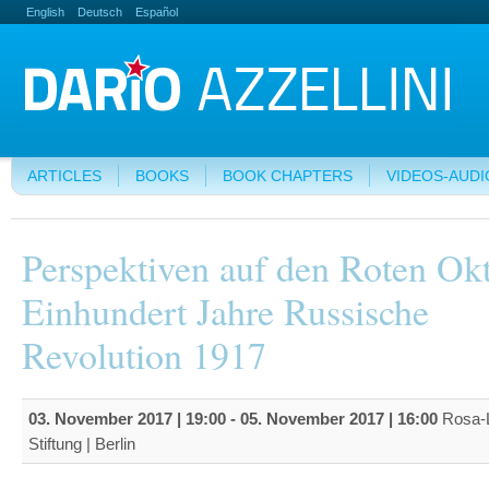
English
Deutsch
Español
ARTICLES
BOOKS
BOOK CHAPTERS
VIDEOS-AUDI
Perspektiven auf den Roten Ok
Einhundert Jahre Russische
Revolution 1917
03. November 2017 | 19:00
-
05. November 2017 | 16:00
Rosa-
Stiftung | Berlin