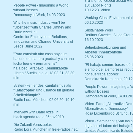
3rd Night of Global Social Rig
People Power - Imagining a World
10: Labor Rights
without Bosses
10.12.23. Video
Democracy at Work, 14.03.2023
Working-Class Environmental
Why the music industry won’t be
06.10.2023
“Uberized” with Charles Umney and
Sustainable Work
Dario Azzellini
Berliner Gazette - Allied Grou
Centre for Employment Relations,
16.10.2023
Innovation and Change, University of
Leeds, June 2022
Betriebsbesetzungen und
Arbeiter*innenkontrolle
"Para construir otra cosa hay que
26.06.2023
hacerlo de manera gradual y con una
lucha fuerte y permanente"
"El trabajo común: bases teóri
hala bedi. Arabako Komunikabide
ejemplo de la empresas recu
Librea / Suelta la olla, 18.03.21, 33:30
por sus trabajadores"
min
Demokrazia Komunala, 29.12
System-Fehler des Kapitalismus als
People Power - Imagining a W
"Katastrophe" und Chance für globale
without Bosses
Arbeiterkämpfe?
Democracy at Work, 14.03.20
Radio Lora München, 02.06.20, 19:10
Video: Panel „Alternative Dem
min
Alternatives to Democracy“
Interview with Dario Azzellini
Rosa Luxemburgo Stiftung, 1
black agenda radio 25nov2019
Vídeo - Seminario: ¿Son las p
Die Zukunft Venezuelas
digitales el futuro del trabajo?
Radio Lora München in freie-radios.net /
Unidad Académica de Estudio