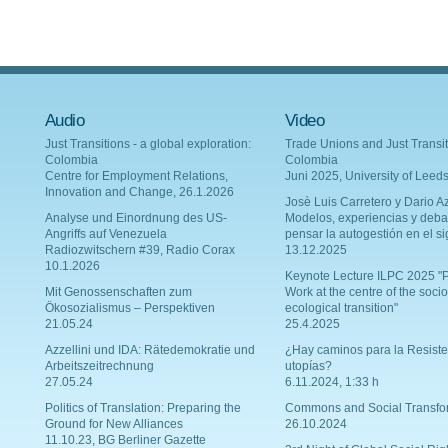
Audio
Video
Just Transitions - a global exploration:
Trade Unions and Just Transit
Colombia
Colombia
Centre for Employment Relations,
Juni 2025, University of Leed
Innovation and Change, 26.1.2026
Josè Luis Carretero y Dario Az
Analyse und Einordnung des US-
Modelos, experiencias y deba
Angriffs auf Venezuela
pensar la autogestión en el si
Radiozwitschern #39, Radio Corax
13.12.2025
10.1.2026
Keynote Lecture ILPC 2025 "P
Mit Genossenschaften zum
Work at the centre of the socio
Ökosozialismus – Perspektiven
ecological transition"
21.05.24
25.4.2025
Azzellini und IDA: Rätedemokratie und
¿Hay caminos para la Resiste
Arbeitszeitrechnung
utopías?
27.05.24
6.11.2024, 1:33 h
Politics of Translation: Preparing the
Commons and Social Transfo
Ground for New Alliances
26.10.2024
11.10.23, BG Berliner Gazette