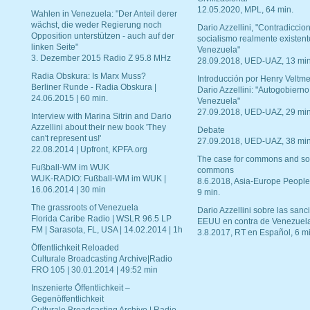
12.05.2020, MPL, 64 min.
Wahlen in Venezuela: "Der Anteil derer
wächst, die weder Regierung noch
Dario Azzellini, "Contradiccio
Opposition unterstützen - auch auf der
socialismo realmente existent
linken Seite"
Venezuela"
3. Dezember 2015 Radio Z 95.8 MHz
28.09.2018, UED-UAZ, 13 min
Radia Obskura: Is Marx Muss?
Introducción por Henry Veltme
Berliner Runde - Radia Obskura |
Dario Azzellini: "Autogobierno
24.06.2015 | 60 min.
Venezuela"
27.09.2018, UED-UAZ, 29 min
Interview with Marina Sitrin and Dario
Azzellini about their new book 'They
Debate
can't represent us!'
27.09.2018, UED-UAZ, 38 min
22.08.2014 | Upfront, KPFA.org
The case for commons and so
Fußball-WM im WUK
commons
WUK-RADIO: Fußball-WM im WUK |
8.6.2018, Asia-Europe People
16.06.2014 | 30 min
9 min.
The grassroots of Venezuela
Dario Azzellini sobre las san
Florida Caribe Radio | WSLR 96.5 LP
EEUU en contra de Venezuel
FM | Sarasota, FL, USA | 14.02.2014 | 1h
3.8.2017, RT en Español, 6 mi
Öffentlichkeit Reloaded
Culturale Broadcasting Archive|Radio
FRO 105 | 30.01.2014 | 49:52 min
Inszenierte Öffentlichkeit –
Gegenöffentlichkeit