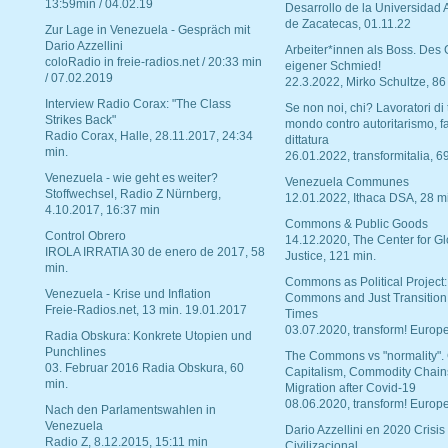
13:59min / 04.02.19
Desarrollo de la Universidad
de Zacatecas, 01.11.22
Zur Lage in Venezuela - Gespräch mit
Dario Azzellini
Arbeiter*innen als Boss. Des
coloRadio in freie-radios.net / 20:33 min
eigener Schmied!
/ 07.02.2019
22.3.2022, Mirko Schultze, 86
Interview Radio Corax: "The Class
Se non noi, chi? Lavoratori di t
Strikes Back"
mondo contro autoritarismo, f
Radio Corax, Halle, 28.11.2017, 24:34
dittatura
min.
26.01.2022, transformitalia, 6
Venezuela - wie geht es weiter?
Venezuela Communes
Stoffwechsel, Radio Z Nürnberg,
12.01.2022, Ithaca DSA, 28 m
4.10.2017, 16:37 min
Commons & Public Goods
Control Obrero
14.12.2020, The Center for Gl
IROLA IRRATIA 30 de enero de 2017, 58
Justice, 121 min.
min.
Commons as Political Project:
Venezuela - Krise und Inflation
Commons and Just Transition
Freie-Radios.net, 13 min. 19.01.2017
Times
03.07.2020, transform! Europe
Radia Obskura: Konkrete Utopien und
Punchlines
The Commons vs "normality".
03. Februar 2016 Radia Obskura, 60
Capitalism, Commodity Chain
min.
Migration after Covid-19
08.06.2020, transform! Europe
Nach den Parlamentswahlen in
Venezuela
Dario Azzellini en 2020 Crisis
Radio Z, 8.12.2015, 15:11 min
Civilizacional