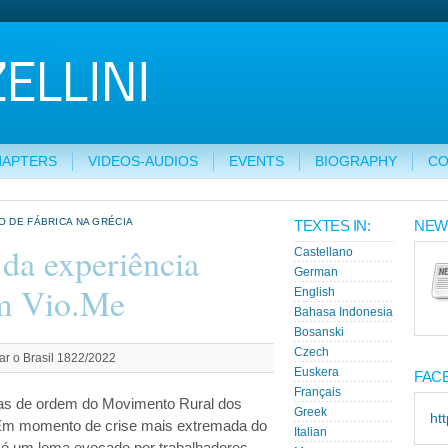
HAPTERS
VIDEOS-AUDIOS
EVENTS
BIOGRAPHY
CO
O DE FÁBRICA NA GRÉCIA
TEXTES IN:
NEW
 da experiência
Castellano
German
em Vio.Me
English
Bahasa Indonesia
Bosanski
Czech
r o Brasil 1822/2022
Euskera
FAC
Français
avras de ordem do Movimento Rural dos
Greek
ht
 Em momento de crise mais extremada do
Italian
 é um lema evocado por trabalhadores