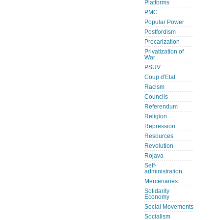
Platforms
PMC
Popular Power
Postfordism
Precarization
Privatization of
War
PSUV
Coup d'Etat
Racism
Councils
Referendum
Religion
Repression
Resources
Revolution
Rojava
Self-
administration
Mercenaries
Solidarity
Economy
Social Movements
Socialism