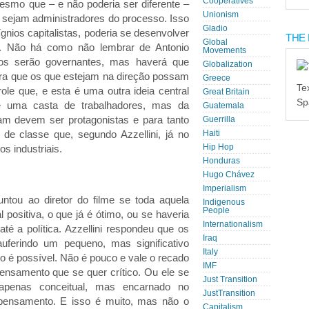
Cooperatives
esmo que – e não poderia ser diferente –
Unionism
sejam administradores do processo. Isso
Gladio
ígnios capitalistas, poderia se desenvolver
THE 
Global
ra. Não há como não lembrar de Antonio
Movements
os serão governantes, mas haverá que
Globalization
ra que os que estejam na direção possam
Greece
Te
role que, e esta é uma outra ideia central
Great Britain
Sp
e uma casta de trabalhadores, mas da
Guatemala
am devem ser protagonistas e para tanto
Guerrilla
de classe que, segundo Azzellini, já no
Haiti
os industriais.
Hip Hop
Honduras
Hugo Chávez
Imperialism
ntou ao diretor do filme se toda aquela
Indigenous
People
 positiva, o que já é ótimo, ou se haveria
Internationalism
até a política. Azzellini respondeu que os
Iraq
ferindo um pequeno, mas significativo
Italy
 é possível. Não é pouco e vale o recado
IMF
pensamento que se quer crítico. Ou ele se
Just Transition
apenas conceitual, mas encarnado no
JustTransition
 pensamento. E isso é muito, mas não o
Capitalism