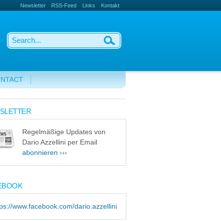
Newsletter
RSS-Feed
Links
Kontakt
NTACT
SLETTER
Regelmäßige Updates von
Dario Azzellini per Email
abonnieren ›››
EBOOK
tps://www.facebook.com/dario.azzellini