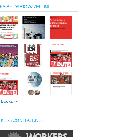
S BY DARIO AZZELLINI
l Books ›››
KERSCONTROL.NET