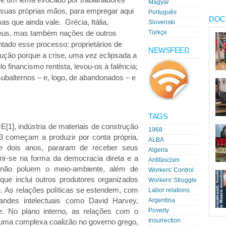
Magyar
 suas próprias mãos, para empregar aqui
Português
DOC
 que ainda vale. Grécia, Itália,
Slovenski
peus, mas também nações de outros
Türkçe
tado esse processo: proprietários de
NEWSFEED
ução porque a crise, uma vez eclipsada a
lo financismo rentista, levou-os à falência;
ubalternos – e, logo, de abandonados – e
TAGS
E[1], indústria de materiais de construção
1968
3 começam a produzir por conta própria,
ALBA
e dois anos, pararam de receber seus
Algeria
rir-se na forma da democracia direta e a
Antifascism
 não poluem o meio-ambiente, além de
Workers' Control
e inclui outros produtores organizados
Workers' Struggle
. As relações políticas se estendem, com
Labor relations
grandes intelectuais como David Harvey,
Argentina
. No plano interno, as relações com o
Poverty
e uma complexa coalizão no governo grego,
Insurrection