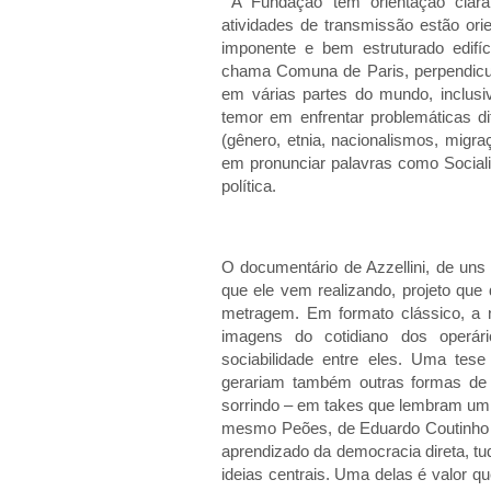
A Fundação tem orientação clara
atividades de transmissão estão or
imponente e bem estruturado edif
chama Comuna de Paris, perpendicul
em várias partes do mundo, inclusi
temor em enfrentar problemáticas di
(gênero, etnia, nacionalismos, migra
em pronunciar palavras como Social
política.
O documentário de Azzellini, de uns
que ele vem realizando, projeto qu
metragem. Em formato clássico, a 
imagens do cotidiano dos operár
sociabilidade entre eles. Uma tes
gerariam também outras formas de 
sorrindo – em takes que lembram um
mesmo Peões, de Eduardo Coutinho 
aprendizado da democracia direta, tu
ideias centrais.
Uma delas é valor qu