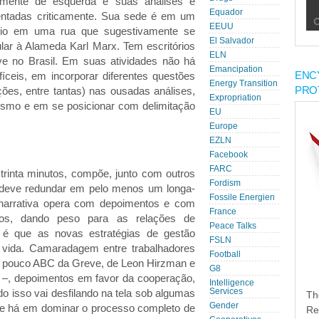
mente de esquerda e suas análises e
Equador
ientadas criticamente. Sua sede é em um
EEUU
ício em uma rua que sugestivamente se
El Salvador
ar à Alameda Karl Marx. Tem escritórios
ELN
ve no Brasil. Em suas atividades não há
Emancipation
ENC
fíceis, em incorporar diferentes questões
Energy Transition
PRO
ções, entre tantas) nas ousadas análises,
Expropriation
ismo e em se posicionar com delimitação
EU
Europe
EZLN
Facebook
FARC
 trinta minutos, compõe, junto com outros
Fordism
e deve redundar em pelo menos um longa-
Fossile Energien
narrativa opera com depoimentos e com
France
ios, dando peso para as relações de
Peace Talks
e é que as novas estratégias de gestão
FSLN
vida. Camaradagem entre trabalhadores
Football
 pouco ABC da Greve, de Leon Hirzman e
G8
–, depoimentos em favor da cooperação,
Intelligence
do isso vai desfilando na tela sob algumas
Services
Th
Gender
e há em dominar o processo completo de
Re