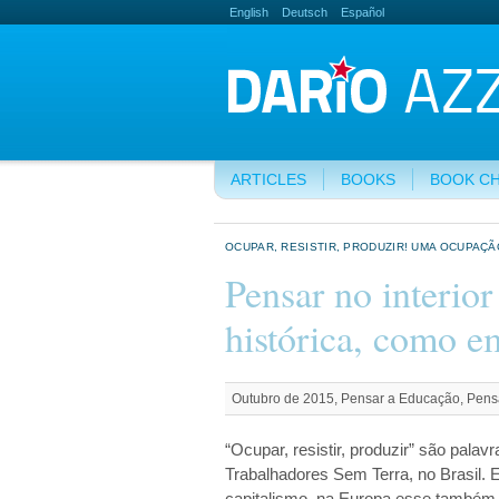
English
Deutsch
Español
ARTICLES
BOOKS
BOOK C
OCUPAR, RESISTIR, PRODUZIR! UMA OCUPAÇÃ
Pensar no interior
histórica, como 
Outubro de 2015, Pensar a Educação, Pensa
“Ocupar, resistir, produzir” são pal
Trabalhadores Sem Terra, no Brasil.
capitalismo, na Europa esse também