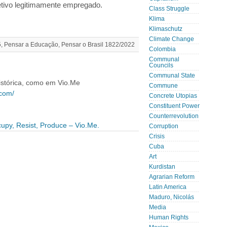
jetivo legitimamente empregado.
Class Struggle
Klima
Klimaschutz
Climate Change
, Pensar a Educação, Pensar o Brasil 1822/2022
Colombia
Communal
Councils
Communal State
histórica, como em Vio.Me
Commune
com/
Concrete Utopias
Constituent Power
Counterrevolution
upy, Resist, Produce – Vio.Me.
Corruption
Crisis
Cuba
Art
Kurdistan
Agrarian Reform
Latin America
Maduro, Nicolás
Media
Human Rights