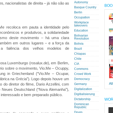
Autonomy
s, nacionalistas de direita – já não são as
BOOK
Basque Country
Berlin
Occupation
Workplace
takeovers
.Me recoloca em pauta a iden
tidade pelo
Education
econômicos e produtivos, a solidariedade
Bolivarian
nalismo deste movimento – há uma clara
Revolution
ambém em outros lugares – e a força da
Bolivia
a a falência dos velhos modelos de
Brazil
Chiapas
Chile
sa Luxemburgo (rosalux.de), em Berlim,
CIA
rio sobre o movimento, Vio.Me – Ocuppy,
Commons
ung in Griechenland (“Vio.Me – Ocupar,
Crowd Work
fábrica na Grécia”). Logo depois houve um
Democracy
Al
 do diretor do filme, Dario Azzellini, com
Germany
o Neues Deutschland (“Nova Alemanha”),
Digitalization
m interessado e bem preparado público.
Digitialisierung
WOR
Dictatorship
Dominican
Republic
Drugs