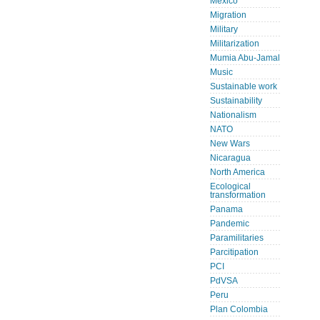
Mexico
Migration
Military
Militarization
Mumia Abu-Jamal
Music
Sustainable work
Sustainability
Nationalism
NATO
New Wars
Nicaragua
North America
Ecological
transformation
Panama
Pandemic
Paramilitaries
Parcitipation
PCI
PdVSA
Peru
Plan Colombia