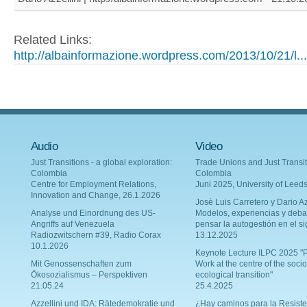
Related Links:
http://albainformazione.wordpress.com/2013/10/21/l...
Audio
Video
Just Transitions - a global exploration:
Trade Unions and Just Transit
Colombia
Colombia
Centre for Employment Relations,
Juni 2025, University of Leed
Innovation and Change, 26.1.2026
Josè Luis Carretero y Dario Az
Analyse und Einordnung des US-
Modelos, experiencias y deba
Angriffs auf Venezuela
pensar la autogestión en el si
Radiozwitschern #39, Radio Corax
13.12.2025
10.1.2026
Keynote Lecture ILPC 2025 "P
Mit Genossenschaften zum
Work at the centre of the socio
Ökosozialismus – Perspektiven
ecological transition"
21.05.24
25.4.2025
Azzellini und IDA: Rätedemokratie und
¿Hay caminos para la Resiste