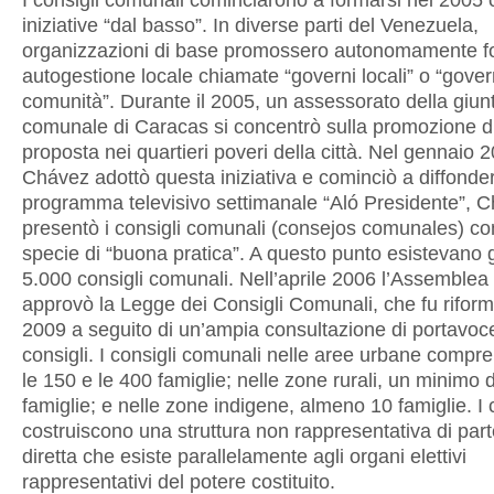
I consigli comunali cominciarono a formarsi nel 2005
iniziative “dal basso”. In diverse parti del Venezuela,
organizzazioni di base promossero autonomamente f
autogestione locale chiamate “governi locali” o “govern
comunità”. Durante il 2005, un assessorato della giun
comunale di Caracas si concentrò sulla promozione d
proposta nei quartieri poveri della città. Nel gennaio 
Chávez adottò questa iniziativa e cominciò a diffonder
programma televisivo settimanale “Aló Presidente”, 
presentò i consigli comunali (consejos comunales) c
specie di “buona pratica”. A questo punto esistevano g
5.000 consigli comunali. Nell’aprile 2006 l’Assemblea
approvò la Legge dei Consigli Comunali, che fu riform
2009 a seguito di un’ampia consultazione di portavoc
consigli. I consigli comunali nelle aree urbane compr
le 150 e le 400 famiglie; nelle zone rurali, un minimo 
famiglie; e nelle zone indigene, almeno 10 famiglie. I 
costruiscono una struttura non rappresentativa di par
diretta che esiste parallelamente agli organi elettivi
rappresentativi del potere costituito.