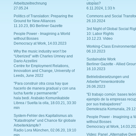
Arbeitszeitrechnung
utopías?
27.05.24
6.11.2024, 1:33 h
Politics of Translation: Preparing the
Commons and Social Transfo
Ground for New Alliances
26.10.2024
11.10.23, BG Berliner Gazette
3rd Night of Global Social Rig
People Power - Imagining a World
10: Labor Rights
without Bosses
10.12.23. Video
Democracy at Work, 14.03.2023
Working-Class Environmental
Why the music industry won’t be
06.10.2023
“Uberized” with Charles Umney and
Sustainable Work
Dario Azzellini
Berliner Gazette - Allied Grou
Centre for Employment Relations,
16.10.2023
Innovation and Change, University of
Leeds, June 2022
Betriebsbesetzungen und
Arbeiter*innenkontrolle
"Para construir otra cosa hay que
26.06.2023
hacerlo de manera gradual y con una
lucha fuerte y permanente"
"El trabajo común: bases teóri
hala bedi. Arabako Komunikabide
ejemplo de la empresas recu
Librea / Suelta la olla, 18.03.21, 33:30
por sus trabajadores"
min
Demokrazia Komunala, 29.12
System-Fehler des Kapitalismus als
People Power - Imagining a W
"Katastrophe" und Chance für globale
without Bosses
Arbeiterkämpfe?
Democracy at Work, 14.03.20
Radio Lora München, 02.06.20, 19:10
Video: Panel „Alternative Dem
min