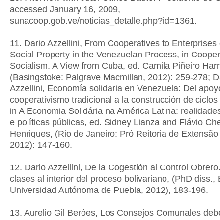
accessed January 16, 2009,
sunacoop.gob.ve/noticias_detalle.php?id=1361.
11. Dario Azzellini, From Cooperatives to Enterprises 
Social Property in the Venezuelan Process, in Cooper
Socialism. A View from Cuba, ed. Camila Piñeiro Har
(Basingstoke: Palgrave Macmillan, 2012): 259-278; D
Azzellini, Economía solidaria en Venezuela: Del apoy
cooperativismo tradicional a la construcción de ciclo
in A Economia Solidária na América Latina: realidade
e políticas públicas, ed. Sidney Lianza and Flávio Ch
Henriques, (Rio de Janeiro: Pró Reitoria de Extensã
2012): 147-160.
12. Dario Azzellini, De la Cogestión al Control Obrer
clases al interior del proceso bolivariano, (PhD diss.
Universidad Autónoma de Puebla, 2012), 183-196.
13. Aurelio Gil Beróes, Los Consejos Comunales deb