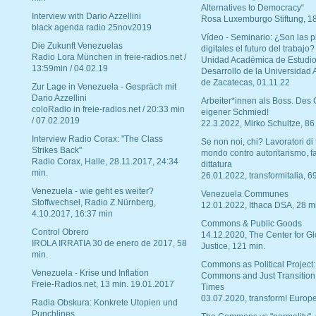
Alternatives to Democracy“
Interview with Dario Azzellini
Rosa Luxemburgo Stiftung, 1
black agenda radio 25nov2019
Vídeo - Seminario: ¿Son las p
Die Zukunft Venezuelas
digitales el futuro del trabajo?
Radio Lora München in freie-radios.net /
Unidad Académica de Estudio
13:59min / 04.02.19
Desarrollo de la Universidad
de Zacatecas, 01.11.22
Zur Lage in Venezuela - Gespräch mit
Dario Azzellini
Arbeiter*innen als Boss. Des
coloRadio in freie-radios.net / 20:33 min
eigener Schmied!
/ 07.02.2019
22.3.2022, Mirko Schultze, 86
Interview Radio Corax: "The Class
Se non noi, chi? Lavoratori di t
Strikes Back"
mondo contro autoritarismo, f
Radio Corax, Halle, 28.11.2017, 24:34
dittatura
min.
26.01.2022, transformitalia, 6
Venezuela - wie geht es weiter?
Venezuela Communes
Stoffwechsel, Radio Z Nürnberg,
12.01.2022, Ithaca DSA, 28 m
4.10.2017, 16:37 min
Commons & Public Goods
Control Obrero
14.12.2020, The Center for Gl
IROLA IRRATIA 30 de enero de 2017, 58
Justice, 121 min.
min.
Commons as Political Project:
Venezuela - Krise und Inflation
Commons and Just Transition
Freie-Radios.net, 13 min. 19.01.2017
Times
03.07.2020, transform! Europe
Radia Obskura: Konkrete Utopien und
Punchlines