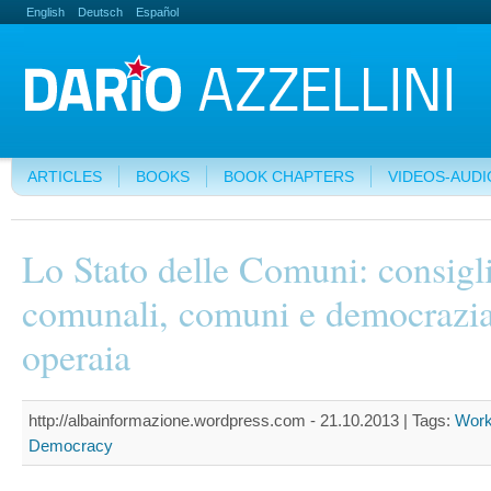
English
Deutsch
Español
ARTICLES
BOOKS
BOOK CHAPTERS
VIDEOS-AUDI
Lo Stato delle Comuni: consigl
comunali, comuni e democrazi
operaia
http://albainformazione.wordpress.com - 21.10.2013 |
Tags:
Work
Democracy