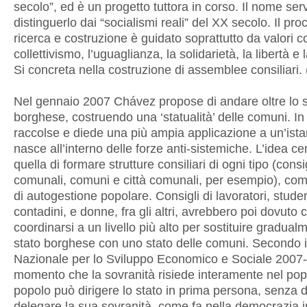
secolo”, ed è un progetto tuttora in corso. Il nome se
distinguerlo dai “socialismi reali” del XX secolo. Il pro
ricerca e costruzione è guidato soprattutto da valori c
collettivismo, l’uguaglianza, la solidarietà, la libertà e 
Si concreta nella costruzione di assemblee consiliari. 
Nel gennaio 2007 Chávez propose di andare oltre lo s
borghese, costruendo una ‘statualità’ delle comuni. In
raccolse e diede una più ampia applicazione a un’ist
nasce all’interno delle forze anti-sistemiche. L’idea ce
quella di formare strutture consiliari di ogni tipo (consi
comunali, comuni e città comunali, per esempio), com
di autogestione popolare. Consigli di lavoratori, studen
contadini, e donne, fra gli altri, avrebbero poi dovuto
coordinarsi a un livello più alto per sostituire gradual
stato borghese con uno stato delle comuni. Secondo i
Nazionale per lo Sviluppo Economico e Sociale 2007
momento che la sovranità risiede interamente nel popo
popolo può dirigere lo stato in prima persona, senza 
delegare la sua sovranità, come fa nella democrazia i