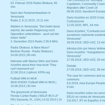
The Commons vs "normality".
03. Februar 2016 Radia Obskura, 60
Capitalism, Commodity Chain
min.
Migration after Covid-19
08.06.2020, transform! Europe
Nach den Parlamentswahlen in
Venezuela
Dario Azzellini en 2020 Crisis
Radio Z, 8.12.2015, 15:11 min
Civilizacional
12.05.2020, MPL, 64 min.
Wahlen in Venezuela: "Der Anteil derer
wächst, die weder Regierung noch
Dario Azzellini, "Contradiccio
Opposition unterstützen - auch auf der
socialismo realmente existent
linken Seite"
Venezuela"
3. Dezember 2015 Radio Z 95.8 MHz
28.09.2018, UED-UAZ, 13 min
Radia Obskura: Is Marx Muss?
Introducción por Henry Veltme
Berliner Runde - Radia Obskura |
Dario Azzellini: "Autogobierno
24.06.2015 | 60 min.
Venezuela"
27.09.2018, UED-UAZ, 29 min
Interview with Marina Sitrin and Dario
Azzellini about their new book 'They
Debate
can't represent us!'
27.09.2018, UED-UAZ, 38 min
22.08.2014 | Upfront, KPFA.org
The case for commons and so
Fußball-WM im WUK
commons
WUK-RADIO: Fußball-WM im WUK |
8.6.2018, Asia-Europe People
16.06.2014 | 30 min
9 min.
The grassroots of Venezuela
Dario Azzellini sobre las san
Florida Caribe Radio | WSLR 96.5 LP
EEUU en contra de Venezuel
FM | Sarasota, FL, USA | 14.02.2014 | 1h
3.8.2017, RT en Español, 6 mi