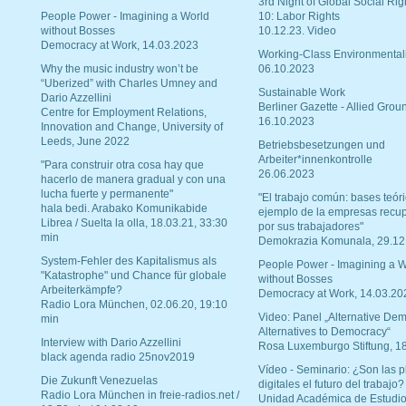
3rd Night of Global Social Rig
People Power - Imagining a World
10: Labor Rights
without Bosses
10.12.23. Video
Democracy at Work, 14.03.2023
Working-Class Environmental
Why the music industry won’t be
06.10.2023
“Uberized” with Charles Umney and
Sustainable Work
Dario Azzellini
Berliner Gazette - Allied Grou
Centre for Employment Relations,
16.10.2023
Innovation and Change, University of
Leeds, June 2022
Betriebsbesetzungen und
Arbeiter*innenkontrolle
"Para construir otra cosa hay que
26.06.2023
hacerlo de manera gradual y con una
lucha fuerte y permanente"
"El trabajo común: bases teóri
hala bedi. Arabako Komunikabide
ejemplo de la empresas recu
Librea / Suelta la olla, 18.03.21, 33:30
por sus trabajadores"
min
Demokrazia Komunala, 29.12
System-Fehler des Kapitalismus als
People Power - Imagining a W
"Katastrophe" und Chance für globale
without Bosses
Arbeiterkämpfe?
Democracy at Work, 14.03.20
Radio Lora München, 02.06.20, 19:10
Video: Panel „Alternative Dem
min
Alternatives to Democracy“
Interview with Dario Azzellini
Rosa Luxemburgo Stiftung, 1
black agenda radio 25nov2019
Vídeo - Seminario: ¿Son las p
Die Zukunft Venezuelas
digitales el futuro del trabajo?
Radio Lora München in freie-radios.net /
Unidad Académica de Estudio