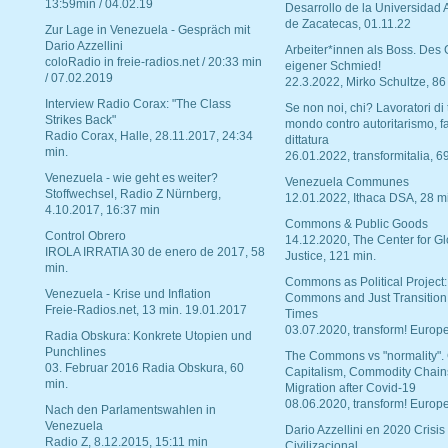
13:59min / 04.02.19
Desarrollo de la Universidad
de Zacatecas, 01.11.22
Zur Lage in Venezuela - Gespräch mit
Dario Azzellini
Arbeiter*innen als Boss. Des
coloRadio in freie-radios.net / 20:33 min
eigener Schmied!
/ 07.02.2019
22.3.2022, Mirko Schultze, 86
Interview Radio Corax: "The Class
Se non noi, chi? Lavoratori di t
Strikes Back"
mondo contro autoritarismo, f
Radio Corax, Halle, 28.11.2017, 24:34
dittatura
min.
26.01.2022, transformitalia, 6
Venezuela - wie geht es weiter?
Venezuela Communes
Stoffwechsel, Radio Z Nürnberg,
12.01.2022, Ithaca DSA, 28 m
4.10.2017, 16:37 min
Commons & Public Goods
Control Obrero
14.12.2020, The Center for Gl
IROLA IRRATIA 30 de enero de 2017, 58
Justice, 121 min.
min.
Commons as Political Project:
Venezuela - Krise und Inflation
Commons and Just Transition
Freie-Radios.net, 13 min. 19.01.2017
Times
03.07.2020, transform! Europe
Radia Obskura: Konkrete Utopien und
Punchlines
The Commons vs "normality".
03. Februar 2016 Radia Obskura, 60
Capitalism, Commodity Chain
min.
Migration after Covid-19
08.06.2020, transform! Europe
Nach den Parlamentswahlen in
Venezuela
Dario Azzellini en 2020 Crisis
Radio Z, 8.12.2015, 15:11 min
Civilizacional