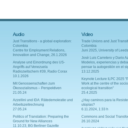
Audio
Video
Just Transitions - a global exploration:
Trade Unions and Just Transit
Colombia
Colombia
Centre for Employment Relations,
Juni 2025, University of Leed
Innovation and Change, 26.1.2026
Josè Luis Carretero y Dario Az
Analyse und Einordnung des US-
Modelos, experiencias y deba
Angriffs auf Venezuela
pensar la autogestión en el si
Radiozwitschern #39, Radio Corax
13.12.2025
10.1.2026
Keynote Lecture ILPC 2025 "P
Mit Genossenschaften zum
Work at the centre of the socio
Ökosozialismus – Perspektiven
ecological transition"
21.05.24
25.4.2025
Azzellini und IDA: Rätedemokratie und
¿Hay caminos para la Resiste
Arbeitszeitrechnung
utopías?
27.05.24
6.11.2024, 1:33 h
Politics of Translation: Preparing the
Commons and Social Transfo
Ground for New Alliances
26.10.2024
11.10.23, BG Berliner Gazette