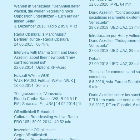
12.05.2020, MPL, 64 min.
Wahlen in Venezuela: "Der Anteil derer
wächst, die weder Regierung noch
Dario Azzellini, "Contradiccio
Opposition unterstützen - auch auf der
socialismo realmente existent
linken Seite"
Venezuela"
3. Dezember 2015 Radio Z 95.8 MHz
28.09.2018, UED-UAZ, 13 min
Radia Obskura: Is Marx Muss?
Introducción por Henry Veltme
Berliner Runde - Radia Obskura |
Dario Azzellini: "Autogobierno
24.06.2015 | 60 min.
Venezuela"
27.09.2018, UED-UAZ, 29 min
Interview with Marina Sitrin and Dario
Azzellini about their new book 'They
Debate
can't represent us!'
27.09.2018, UED-UAZ, 38 min
22.08.2014 | Upfront, KPFA.org
The case for commons and so
Fußball-WM im WUK
commons
WUK-RADIO: Fußball-WM im WUK |
8.6.2018, Asia-Europe People
16.06.2014 | 30 min
9 min.
The grassroots of Venezuela
Dario Azzellini sobre las san
Florida Caribe Radio | WSLR 96.5 LP
EEUU en contra de Venezuel
FM | Sarasota, FL, USA | 14.02.2014 | 1h
3.8.2017, RT en Español, 6 mi
Öffentlichkeit Reloaded
Culturale Broadcasting Archive|Radio
FRO 105 | 30.01.2014 | 49:52 min
Inszenierte Öffentlichkeit –
Gegenöffentlichkeit