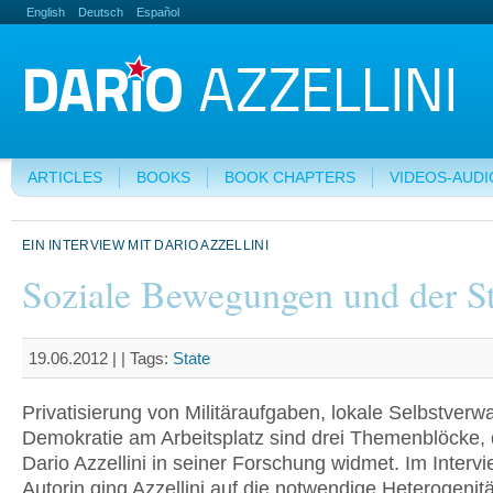
English
Deutsch
Español
ARTICLES
BOOKS
BOOK CHAPTERS
VIDEOS-AUDI
EIN INTERVIEW MIT DARIO AZZELLINI
Soziale Bewegungen und der St
19.06.2012 | |
Tags:
State
Privatisierung von Militäraufgaben, lokale Selbstverw
Demokratie am Arbeitsplatz sind drei Themenblöcke,
Dario Azzellini in seiner Forschung widmet. Im Intervi
Autorin ging Azzellini auf die notwendige Heterogenitä