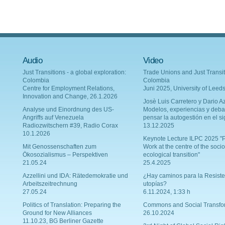
Audio
Video
Just Transitions - a global exploration:
Trade Unions and Just Transit
Colombia
Colombia
Centre for Employment Relations,
Juni 2025, University of Leed
Innovation and Change, 26.1.2026
Josè Luis Carretero y Dario Az
Analyse und Einordnung des US-
Modelos, experiencias y deba
Angriffs auf Venezuela
pensar la autogestión en el si
Radiozwitschern #39, Radio Corax
13.12.2025
10.1.2026
Keynote Lecture ILPC 2025 "P
Mit Genossenschaften zum
Work at the centre of the socio
Ökosozialismus – Perspektiven
ecological transition"
21.05.24
25.4.2025
Azzellini und IDA: Rätedemokratie und
¿Hay caminos para la Resiste
Arbeitszeitrechnung
utopías?
27.05.24
6.11.2024, 1:33 h
Politics of Translation: Preparing the
Commons and Social Transfo
Ground for New Alliances
26.10.2024
11.10.23, BG Berliner Gazette