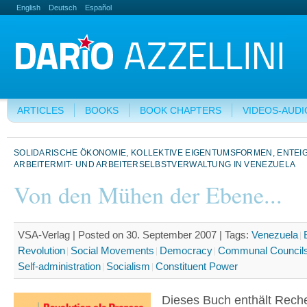
English
Deutsch
Español
ARTICLES
BOOKS
BOOK CHAPTERS
VIDEOS-AUDI
SOLIDARISCHE ÖKONOMIE, KOLLEKTIVE EIGENTUMSFORMEN, ENTE
ARBEITERMIT- UND ARBEITERSELBSTVERWALTUNG IN VENEZUELA
Von den Mühen der Ebene...
VSA-Verlag | Posted on 30. September 2007 |
Tags:
Venezuela
Revolution
Social Movements
Democracy
Communal Council
Self-administration
Socialism
Constituent Power
Dieses Buch enthält Rech