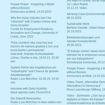
3rd Night of Global Social Rig
People Power - Imagining a World
10: Labor Rights
without Bosses
10.12.23. Video
Democracy at Work, 14.03.2023
Working-Class Environmental
Why the music industry won’t be
06.10.2023
“Uberized” with Charles Umney and
Sustainable Work
Dario Azzellini
Berliner Gazette - Allied Grou
Centre for Employment Relations,
16.10.2023
Innovation and Change, University of
Leeds, June 2022
Betriebsbesetzungen und
Arbeiter*innenkontrolle
"Para construir otra cosa hay que
26.06.2023
hacerlo de manera gradual y con una
lucha fuerte y permanente"
"El trabajo común: bases teóri
hala bedi. Arabako Komunikabide
ejemplo de la empresas recu
Librea / Suelta la olla, 18.03.21, 33:30
por sus trabajadores"
min
Demokrazia Komunala, 29.12
System-Fehler des Kapitalismus als
People Power - Imagining a W
"Katastrophe" und Chance für globale
without Bosses
Arbeiterkämpfe?
Democracy at Work, 14.03.20
Radio Lora München, 02.06.20, 19:10
Video: Panel „Alternative Dem
min
Alternatives to Democracy“
Interview with Dario Azzellini
Rosa Luxemburgo Stiftung, 1
black agenda radio 25nov2019
Vídeo - Seminario: ¿Son las p
Die Zukunft Venezuelas
digitales el futuro del trabajo?
Radio Lora München in freie-radios.net /
Unidad Académica de Estudio