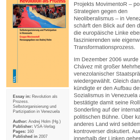
Projekts MovimentoR – pol
Strategien gegen den
Neoliberalismus – in Vene
schärft den Blick auf den d
die europäische Linke eb
faszinierenden wie eigenwi
Transformationsprozess.
Im Dezember 2006 wurde
Chávez mit großer Mehrhei
venezolanischer Staatsprä
wiedergewählt. Gleich da
kündigte er den Aufbau de
Sozialismus in Venezuela
Essay in:
Revolution als
Prozess.
bestätigte damit seine Roll
Selbstorganisierung und
Sonderling auf der interna
Partizipation in Venezuela
politischen Bühne. Über k
Author:
Andrej Holm (Hg.)
anderes Land wird seitde
Publisher:
VSA-Verlag
kontroverser diskutiert. Au
Pages:
160
Published in
2007
innerhalb der Linken gehe