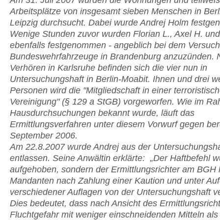
Am 31. Juli 2007 wurden die Wohnungen und teilweis
Arbeitsplätze von insgesamt sieben Menschen in Berl
Leipzig durchsucht. Dabei wurde Andrej Holm festg
Wenige Stunden zuvor wurden Florian L., Axel H. und
ebenfalls festgenommen - angeblich bei dem Versuch
Bundeswehrfahrzeuge in Brandenburg anzuzünden. 
Verhören in Karlsruhe befinden sich die vier nun in
Untersuchungshaft in Berlin-Moabit. Ihnen und drei w
Personen wird die "Mitgliedschaft in einer terroristisc
Vereinigung" (§ 129 a StGB) vorgeworfen. Wie im R
Hausdurchsuchungen bekannt wurde, läuft das
Ermittlungsverfahren unter diesem Vorwurf gegen bere
September 2006.
Am 22.8.2007 wurde Andrej aus der Untersuchungsha
entlassen. Seine Anwältin erklärte: „Der Haftbefehl w
aufgehoben, sondern der Ermittlungsrichter am BGH
Mandanten nach Zahlung einer Kaution und unter Au
verschiedener Auflagen von der Untersuchungshaft 
Dies bedeutet, dass nach Ansicht des Ermittlungsrich
Fluchtgefahr mit weniger einschneidenden Mitteln als