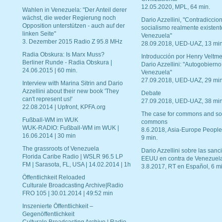
12.05.2020, MPL, 64 min.
Wahlen in Venezuela: "Der Anteil derer
wächst, die weder Regierung noch
Dario Azzellini, "Contradiccio
Opposition unterstützen - auch auf der
socialismo realmente existent
linken Seite"
Venezuela"
3. Dezember 2015 Radio Z 95.8 MHz
28.09.2018, UED-UAZ, 13 min
Radia Obskura: Is Marx Muss?
Introducción por Henry Veltme
Berliner Runde - Radia Obskura |
Dario Azzellini: "Autogobierno
24.06.2015 | 60 min.
Venezuela"
27.09.2018, UED-UAZ, 29 min
Interview with Marina Sitrin and Dario
Azzellini about their new book 'They
Debate
can't represent us!'
27.09.2018, UED-UAZ, 38 min
22.08.2014 | Upfront, KPFA.org
The case for commons and so
Fußball-WM im WUK
commons
WUK-RADIO: Fußball-WM im WUK |
8.6.2018, Asia-Europe People
16.06.2014 | 30 min
9 min.
The grassroots of Venezuela
Dario Azzellini sobre las san
Florida Caribe Radio | WSLR 96.5 LP
EEUU en contra de Venezuel
FM | Sarasota, FL, USA | 14.02.2014 | 1h
3.8.2017, RT en Español, 6 mi
Öffentlichkeit Reloaded
Culturale Broadcasting Archive|Radio
FRO 105 | 30.01.2014 | 49:52 min
Inszenierte Öffentlichkeit –
Gegenöffentlichkeit