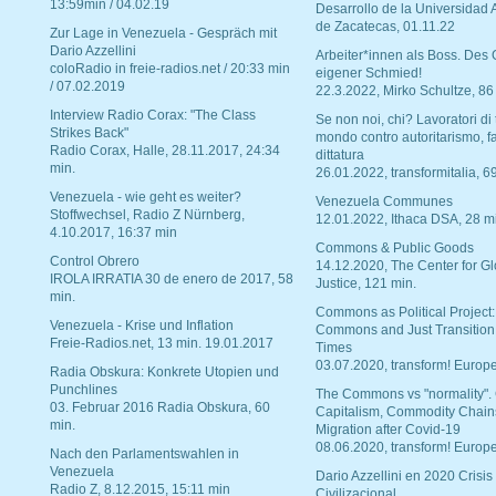
13:59min / 04.02.19
Desarrollo de la Universidad
de Zacatecas, 01.11.22
Zur Lage in Venezuela - Gespräch mit
Dario Azzellini
Arbeiter*innen als Boss. Des
coloRadio in freie-radios.net / 20:33 min
eigener Schmied!
/ 07.02.2019
22.3.2022, Mirko Schultze, 86
Interview Radio Corax: "The Class
Se non noi, chi? Lavoratori di t
Strikes Back"
mondo contro autoritarismo, f
Radio Corax, Halle, 28.11.2017, 24:34
dittatura
min.
26.01.2022, transformitalia, 6
Venezuela - wie geht es weiter?
Venezuela Communes
Stoffwechsel, Radio Z Nürnberg,
12.01.2022, Ithaca DSA, 28 m
4.10.2017, 16:37 min
Commons & Public Goods
Control Obrero
14.12.2020, The Center for Gl
IROLA IRRATIA 30 de enero de 2017, 58
Justice, 121 min.
min.
Commons as Political Project:
Venezuela - Krise und Inflation
Commons and Just Transition
Freie-Radios.net, 13 min. 19.01.2017
Times
03.07.2020, transform! Europe
Radia Obskura: Konkrete Utopien und
Punchlines
The Commons vs "normality".
03. Februar 2016 Radia Obskura, 60
Capitalism, Commodity Chain
min.
Migration after Covid-19
08.06.2020, transform! Europe
Nach den Parlamentswahlen in
Venezuela
Dario Azzellini en 2020 Crisis
Radio Z, 8.12.2015, 15:11 min
Civilizacional