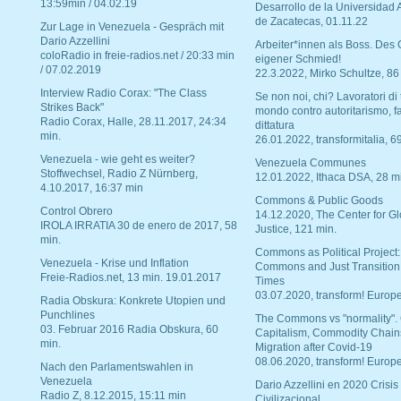
13:59min / 04.02.19
Desarrollo de la Universidad
de Zacatecas, 01.11.22
Zur Lage in Venezuela - Gespräch mit
Dario Azzellini
Arbeiter*innen als Boss. Des
coloRadio in freie-radios.net / 20:33 min
eigener Schmied!
/ 07.02.2019
22.3.2022, Mirko Schultze, 86
Interview Radio Corax: "The Class
Se non noi, chi? Lavoratori di t
Strikes Back"
mondo contro autoritarismo, f
Radio Corax, Halle, 28.11.2017, 24:34
dittatura
min.
26.01.2022, transformitalia, 6
Venezuela - wie geht es weiter?
Venezuela Communes
Stoffwechsel, Radio Z Nürnberg,
12.01.2022, Ithaca DSA, 28 m
4.10.2017, 16:37 min
Commons & Public Goods
Control Obrero
14.12.2020, The Center for Gl
IROLA IRRATIA 30 de enero de 2017, 58
Justice, 121 min.
min.
Commons as Political Project:
Venezuela - Krise und Inflation
Commons and Just Transition
Freie-Radios.net, 13 min. 19.01.2017
Times
03.07.2020, transform! Europe
Radia Obskura: Konkrete Utopien und
Punchlines
The Commons vs "normality".
03. Februar 2016 Radia Obskura, 60
Capitalism, Commodity Chain
min.
Migration after Covid-19
08.06.2020, transform! Europe
Nach den Parlamentswahlen in
Venezuela
Dario Azzellini en 2020 Crisis
Radio Z, 8.12.2015, 15:11 min
Civilizacional