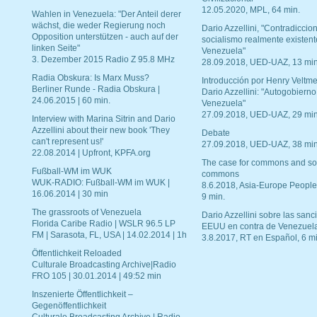
12.05.2020, MPL, 64 min.
Wahlen in Venezuela: "Der Anteil derer
wächst, die weder Regierung noch
Dario Azzellini, "Contradiccio
Opposition unterstützen - auch auf der
socialismo realmente existent
linken Seite"
Venezuela"
3. Dezember 2015 Radio Z 95.8 MHz
28.09.2018, UED-UAZ, 13 min
Radia Obskura: Is Marx Muss?
Introducción por Henry Veltme
Berliner Runde - Radia Obskura |
Dario Azzellini: "Autogobierno
24.06.2015 | 60 min.
Venezuela"
27.09.2018, UED-UAZ, 29 min
Interview with Marina Sitrin and Dario
Azzellini about their new book 'They
Debate
can't represent us!'
27.09.2018, UED-UAZ, 38 min
22.08.2014 | Upfront, KPFA.org
The case for commons and so
Fußball-WM im WUK
commons
WUK-RADIO: Fußball-WM im WUK |
8.6.2018, Asia-Europe People
16.06.2014 | 30 min
9 min.
The grassroots of Venezuela
Dario Azzellini sobre las san
Florida Caribe Radio | WSLR 96.5 LP
EEUU en contra de Venezuel
FM | Sarasota, FL, USA | 14.02.2014 | 1h
3.8.2017, RT en Español, 6 mi
Öffentlichkeit Reloaded
Culturale Broadcasting Archive|Radio
FRO 105 | 30.01.2014 | 49:52 min
Inszenierte Öffentlichkeit –
Gegenöffentlichkeit