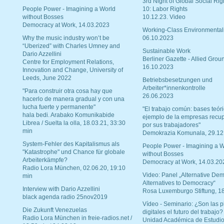
3rd Night of Global Social Rig
People Power - Imagining a World
10: Labor Rights
without Bosses
10.12.23. Video
Democracy at Work, 14.03.2023
Working-Class Environmental
Why the music industry won’t be
06.10.2023
“Uberized” with Charles Umney and
Sustainable Work
Dario Azzellini
Berliner Gazette - Allied Grou
Centre for Employment Relations,
16.10.2023
Innovation and Change, University of
Leeds, June 2022
Betriebsbesetzungen und
Arbeiter*innenkontrolle
"Para construir otra cosa hay que
26.06.2023
hacerlo de manera gradual y con una
lucha fuerte y permanente"
"El trabajo común: bases teóri
hala bedi. Arabako Komunikabide
ejemplo de la empresas recu
Librea / Suelta la olla, 18.03.21, 33:30
por sus trabajadores"
min
Demokrazia Komunala, 29.12
System-Fehler des Kapitalismus als
People Power - Imagining a W
"Katastrophe" und Chance für globale
without Bosses
Arbeiterkämpfe?
Democracy at Work, 14.03.20
Radio Lora München, 02.06.20, 19:10
Video: Panel „Alternative Dem
min
Alternatives to Democracy“
Interview with Dario Azzellini
Rosa Luxemburgo Stiftung, 1
black agenda radio 25nov2019
Vídeo - Seminario: ¿Son las p
Die Zukunft Venezuelas
digitales el futuro del trabajo?
Radio Lora München in freie-radios.net /
Unidad Académica de Estudio