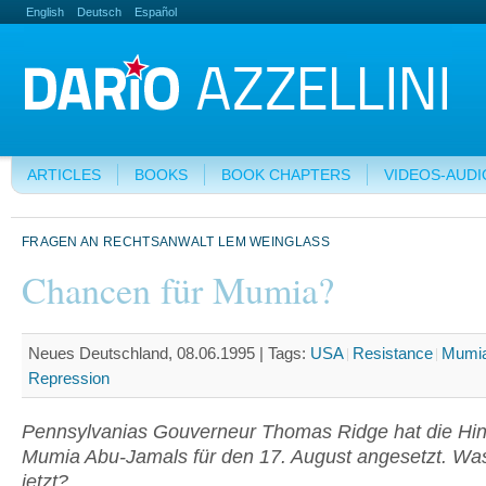
English
Deutsch
Español
ARTICLES
BOOKS
BOOK CHAPTERS
VIDEOS-AUDI
FRAGEN AN RECHTSANWALT LEM WEINGLASS
Chancen für Mumia?
Neues Deutschland, 08.06.1995 |
Tags:
USA
Resistance
Mumia
Repression
Pennsylvanias Gouverneur Thomas Ridge hat die Hin
Mumia Abu-Jamals für den 17. August angesetzt. Was
jetzt?