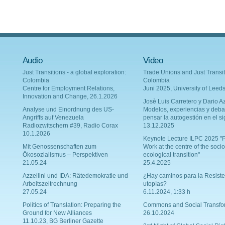
Audio
Video
Just Transitions - a global exploration:
Trade Unions and Just Transit
Colombia
Colombia
Centre for Employment Relations,
Juni 2025, University of Leed
Innovation and Change, 26.1.2026
Josè Luis Carretero y Dario Az
Analyse und Einordnung des US-
Modelos, experiencias y deba
Angriffs auf Venezuela
pensar la autogestión en el si
Radiozwitschern #39, Radio Corax
13.12.2025
10.1.2026
Keynote Lecture ILPC 2025 "P
Mit Genossenschaften zum
Work at the centre of the socio
Ökosozialismus – Perspektiven
ecological transition"
21.05.24
25.4.2025
Azzellini und IDA: Rätedemokratie und
¿Hay caminos para la Resiste
Arbeitszeitrechnung
utopías?
27.05.24
6.11.2024, 1:33 h
Politics of Translation: Preparing the
Commons and Social Transfo
Ground for New Alliances
26.10.2024
11.10.23, BG Berliner Gazette