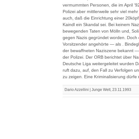
vermummten Personen, die im April ‘92 
Polizei aber mittlerweile sehr viel me
auch, daß die Einrichtung einer 20köp
Kaindl ein Skandal sei. Bei keinem Naz
bewegenden Taten von Mölln und, Soli
gegen Nazis gegründet worden. Doch di
Vorsitzender angehörte — als . Bindeg
der bewaffneten Naziszene bekannt —‚
der Polizei. Der ORB berichtet über Na
Deutsche Liga weitergeleitet wurden 
ruft dazu, auf, den Fall zu Verfolgen un
zu zeigen. Eine Kriminalisierung dürf
Dario Azzellini | Junge Welt, 23.11.1993