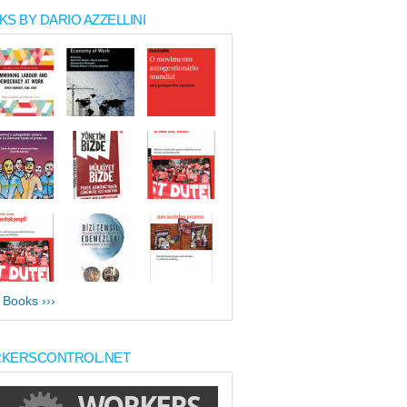
S BY DARIO AZZELLINI
l Books ›››
KERSCONTROL.NET