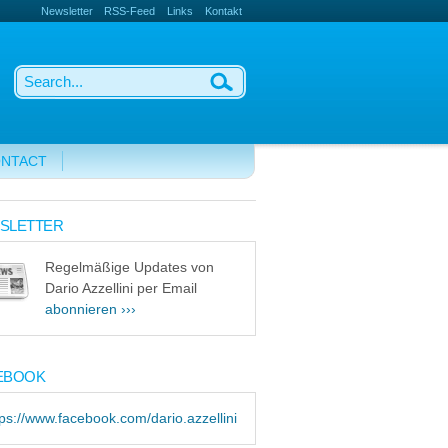
Newsletter
RSS-Feed
Links
Kontakt
NTACT
SLETTER
Regelmäßige Updates von
Dario Azzellini per Email
abonnieren ›››
EBOOK
tps://www.facebook.com/dario.azzellini