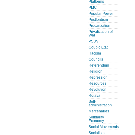
Platforms
PMC
Popular Power
Postfordism
Precarization
Privatization of
War
PSUV
Coup d'Etat
Racism
Councils
Referendum
Religion
Repression
Resources
Revolution
Rojava
Self-
administration
Mercenaries
Solidarity
Economy
Social Movements
Socialism