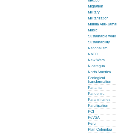
Mexico
Migration
Military
Militarization
Mumia Abu-Jamal
Music
Sustainable work
Sustainability
Nationalism
NATO
New Wars
Nicaragua
North America
Ecological
transformation
Panama
Pandemic
Paramilitaries
Parcitipation
PCI
PdVSA
Peru
Plan Colombia