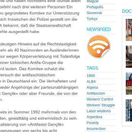
elle und haben höchstens eine Stunde allein
Magyar
tbefehl nach drei weiteren Personen Ein
Português
DOC
 neu gegründetes Komitee zur Unterstützung
Slovenski
sich Inzwischen der Polizei gestellt um die
Türkçe
ch bekannt, daß die Staatsanwaltschaft
NEWSFEED
hle ausgestellt habe.
ndeutigen Hinweis auf die Rechtslastigkeit
 mehr als 40 Nazimorden an AusländerInnen
 nur wegen Körperverletzung mit Todesfolge
einer türkischen Antifa-Gruppe die
TAGS
rd lauten. Das Komitee schatzt die
versuch der antifaschistischen
1968
 in Deutschland ein. Die Verhafteten und
ALBA
weder Angehörige der parteiunabhängigen
Algeria
ist Gençlik« oder aber Freunde, die von der
Antifascism
n.
Workers' Control
Workers' Struggle
Labor relations
 bereits im Sommer 1992 mehrmals von den
Argentina
n, gewalttätig und extremistisch zu sein.
Poverty
alisierung von »Antifasist Gençlik«
Insurrection
Augenzeugen von sechs bis acht