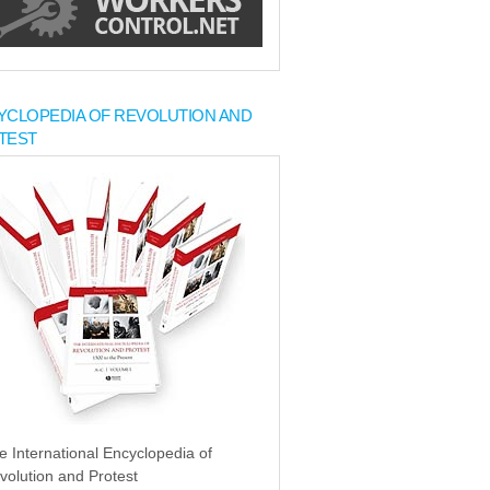
YCLOPEDIA OF REVOLUTION AND
TEST
e International Encyclopedia of
volution and Protest