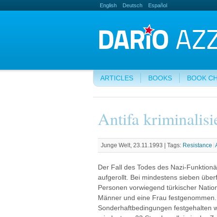
English
Deutsch
Español
ARTICLES
BOOKS
BOOK C
Antifa kriminalisi
Junge Welt, 23.11.1993 |
Tags:
Resistance
Der Fall des Todes des Nazi-Funktionär
aufgerollt. Bei mindestens sieben über
Personen vorwiegend türkischer Nation
Männer und eine Frau festgenommen. W
Sonderhaftbedingungen festgehalten w