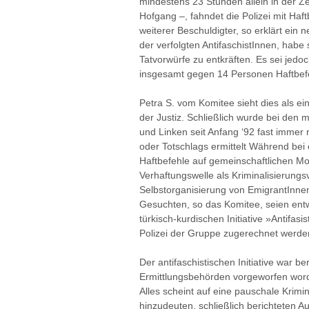
mindestens 23 Stunden allein in der Z
Hofgang –, fahndet die Polizei mit Haf
weiterer Beschuldigter, so erklärt ein
der verfolgten AntifaschistInnen, habe 
Tatvorwürfe zu entkräften. Es sei jedo
insgesamt gegen 14 Personen Haftbefe
Petra S. vom Komitee sieht dies als ei
der Justiz. Schließlich wurde bei den
und Linken seit Anfang ‘92 fast immer
oder Totschlags ermittelt Während bei 
Haftbefehle auf gemeinschaftlichen Mo
Verhaftungswelle als Kriminalisierungs
Selbstorganisierung von EmigrantInnen
Gesuchten, so das Komitee, seien ent
türkisch-kurdischen Initiative »Antifas
Polizei der Gruppe zugerechnet werde
Der antifaschistischen Initiative war
Ermittlungsbehörden vorgeworfen worde
Alles scheint auf eine pauschale Krimin
hinzudeuten, schließlich berichteten 