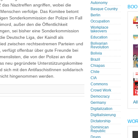
Autonomy
das Nazitreffen angriffen, wobei die
BOOK
Basque Country
hr Menschen verfolge. Das Komitee betont
Berlin
figen Sonderkommission der Polizei im Fall
Occupation
imord, außer den die Öffentlichkeit
Workplace
ngen, sei bisher eine Sonderkommission
takeovers
e Deutsche Liga, der Kaindl als
Education
lied zwischen rechtsextremen Parteien und
Bolivarian
Revolution
 verfügt offenbar über gute Freunde bei
Bolivia
menslisten, die von der Polizei an die
Brazil
Das neu gegründete Unterstützungskomitee
Chiapas
d sich mit den AntifaschistInnen solidarisch
Chile
e nicht hingenommen werden.
CIA
Commons
Crowd Work
Democracy
Al
Germany
Digitalization
Digitialisierung
WOR
Dictatorship
Dominican
Republic
Drugs