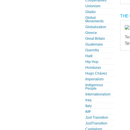
Cooperatives
Unionism
Gladio
THE 
Global
Movements
Globalization
Greece
Te
Great Britain
Sp
Guatemala
Guerrilla
Haiti
Hip Hop
Honduras
Hugo Chávez
Imperialism
Indigenous
People
Internationalism
Iraq
Italy
IMF
Just Transition
JustTransition
Capitalism