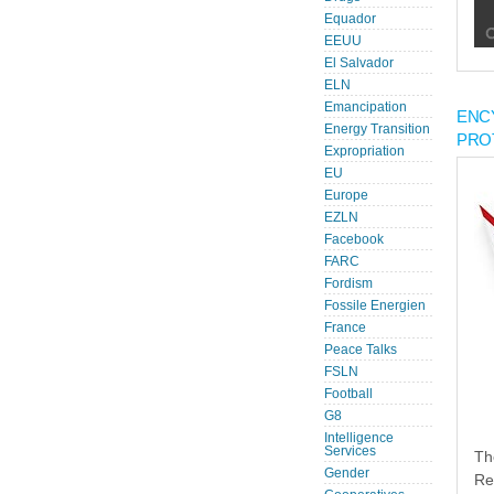
Equador
EEUU
El Salvador
ELN
Emancipation
ENC
Energy Transition
PRO
Expropriation
EU
Europe
EZLN
Facebook
FARC
Fordism
Fossile Energien
France
Peace Talks
FSLN
Football
G8
Intelligence
Services
Th
Gender
Re