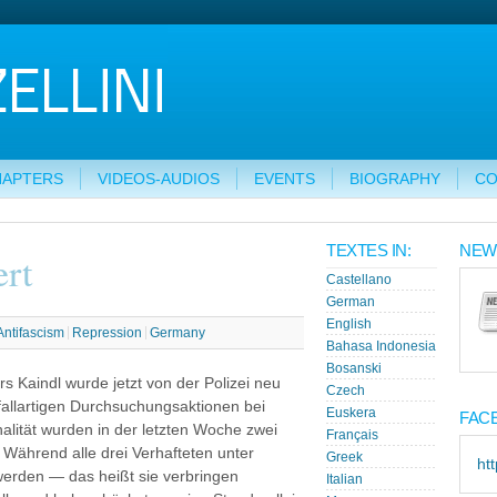
HAPTERS
VIDEOS-AUDIOS
EVENTS
BIOGRAPHY
CO
TEXTES IN:
NEW
ert
Castellano
German
English
Antifascism
Repression
Germany
Bahasa Indonesia
Bosanski
s Kaindl wurde jetzt von der Polizei neu
Czech
fallartigen Durchsuchungsaktionen bei
Euskera
FAC
alität wurden in der letzten Woche zwei
Français
ährend alle drei Verhafteten unter
Greek
ht
erden — das heißt sie verbringen
Italian