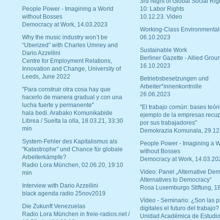
3rd Night of Global Social Rig
People Power - Imagining a World
10: Labor Rights
without Bosses
10.12.23. Video
Democracy at Work, 14.03.2023
Working-Class Environmental
Why the music industry won’t be
06.10.2023
“Uberized” with Charles Umney and
Sustainable Work
Dario Azzellini
Berliner Gazette - Allied Grou
Centre for Employment Relations,
16.10.2023
Innovation and Change, University of
Leeds, June 2022
Betriebsbesetzungen und
Arbeiter*innenkontrolle
"Para construir otra cosa hay que
26.06.2023
hacerlo de manera gradual y con una
lucha fuerte y permanente"
"El trabajo común: bases teóri
hala bedi. Arabako Komunikabide
ejemplo de la empresas recu
Librea / Suelta la olla, 18.03.21, 33:30
por sus trabajadores"
min
Demokrazia Komunala, 29.12
System-Fehler des Kapitalismus als
People Power - Imagining a W
"Katastrophe" und Chance für globale
without Bosses
Arbeiterkämpfe?
Democracy at Work, 14.03.20
Radio Lora München, 02.06.20, 19:10
Video: Panel „Alternative Dem
min
Alternatives to Democracy“
Interview with Dario Azzellini
Rosa Luxemburgo Stiftung, 1
black agenda radio 25nov2019
Vídeo - Seminario: ¿Son las p
Die Zukunft Venezuelas
digitales el futuro del trabajo?
Radio Lora München in freie-radios.net /
Unidad Académica de Estudio