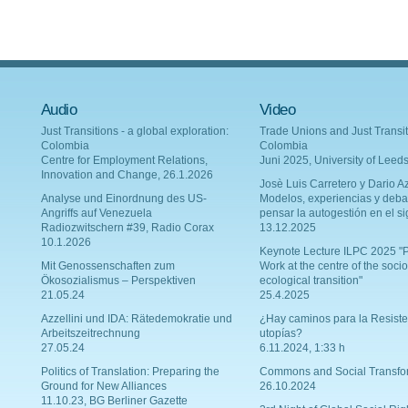
Audio
Video
Just Transitions - a global exploration:
Trade Unions and Just Transit
Colombia
Colombia
Centre for Employment Relations,
Juni 2025, University of Leed
Innovation and Change, 26.1.2026
Josè Luis Carretero y Dario Az
Analyse und Einordnung des US-
Modelos, experiencias y deba
Angriffs auf Venezuela
pensar la autogestión en el si
Radiozwitschern #39, Radio Corax
13.12.2025
10.1.2026
Keynote Lecture ILPC 2025 "P
Mit Genossenschaften zum
Work at the centre of the socio
Ökosozialismus – Perspektiven
ecological transition"
21.05.24
25.4.2025
Azzellini und IDA: Rätedemokratie und
¿Hay caminos para la Resiste
Arbeitszeitrechnung
utopías?
27.05.24
6.11.2024, 1:33 h
Politics of Translation: Preparing the
Commons and Social Transfo
Ground for New Alliances
26.10.2024
11.10.23, BG Berliner Gazette