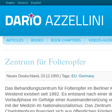
English
Deutsch
Español
ARTICLES
BOOKS
BOOK CHAPTERS
VIDEOS-AUDI
Zentrum für Folteropfer
Neues Deutschland, 23.12.1993 |
Tags:
EU
Germany
Das Behandlungszentrum für Folteropfer im Berliner 
Westend existiert seit 1992. Es entstand nach einer d
Vorlaufphase im Gefolge einer Auseinandersetzung v
mit der Medizin im Nationalsozialismus. Das Zentrum 
Charlottenburg finanziert sich aus öffentlichen Förder