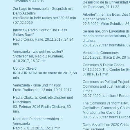
13:59min / 04.02.19
Desarrollo de la Universidad
de Zacatecas, 01.11.22
Zur Lage in Venezuela - Gespräch mit
Dario Azzellini
Arbeiter*innen als Boss. Des
coloRadio in freie-radios.net / 20:33 min
eigener Schmied!
/ 07.02.2019
22.3.2022, Mirko Schultze, 86
Interview Radio Corax: "The Class
Se non noi, chi? Lavoratori di t
Strikes Back"
mondo contro autoritarismo, f
Radio Corax, Halle, 28.11.2017, 24:34
dittatura
min.
26.01.2022, transformitalia, 6
Venezuela - wie geht es weiter?
Venezuela Communes
Stoffwechsel, Radio Z Nürnberg,
12.01.2022, Ithaca DSA, 28 m
4.10.2017, 16:37 min
Commons & Public Goods
Control Obrero
14.12.2020, The Center for Gl
IROLA IRRATIA 30 de enero de 2017, 58
Justice, 121 min.
min.
Commons as Political Project:
Venezuela - Krise und Inflation
Commons and Just Transition
Freie-Radios.net, 13 min. 19.01.2017
Times
03.07.2020, transform! Europe
Radia Obskura: Konkrete Utopien und
Punchlines
The Commons vs "normality".
03. Februar 2016 Radia Obskura, 60
Capitalism, Commodity Chain
min.
Migration after Covid-19
08.06.2020, transform! Europe
Nach den Parlamentswahlen in
Venezuela
Dario Azzellini en 2020 Crisis
Radio Z, 8.12.2015, 15:11 min
Civilizacional