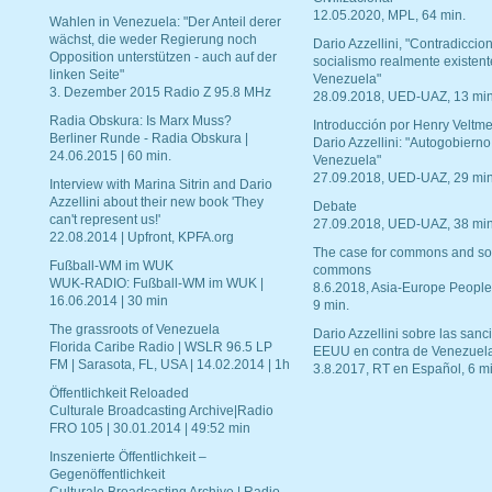
12.05.2020, MPL, 64 min.
Wahlen in Venezuela: "Der Anteil derer
wächst, die weder Regierung noch
Dario Azzellini, "Contradiccio
Opposition unterstützen - auch auf der
socialismo realmente existent
linken Seite"
Venezuela"
3. Dezember 2015 Radio Z 95.8 MHz
28.09.2018, UED-UAZ, 13 min
Radia Obskura: Is Marx Muss?
Introducción por Henry Veltme
Berliner Runde - Radia Obskura |
Dario Azzellini: "Autogobierno
24.06.2015 | 60 min.
Venezuela"
27.09.2018, UED-UAZ, 29 min
Interview with Marina Sitrin and Dario
Azzellini about their new book 'They
Debate
can't represent us!'
27.09.2018, UED-UAZ, 38 min
22.08.2014 | Upfront, KPFA.org
The case for commons and so
Fußball-WM im WUK
commons
WUK-RADIO: Fußball-WM im WUK |
8.6.2018, Asia-Europe People
16.06.2014 | 30 min
9 min.
The grassroots of Venezuela
Dario Azzellini sobre las san
Florida Caribe Radio | WSLR 96.5 LP
EEUU en contra de Venezuel
FM | Sarasota, FL, USA | 14.02.2014 | 1h
3.8.2017, RT en Español, 6 mi
Öffentlichkeit Reloaded
Culturale Broadcasting Archive|Radio
FRO 105 | 30.01.2014 | 49:52 min
Inszenierte Öffentlichkeit –
Gegenöffentlichkeit