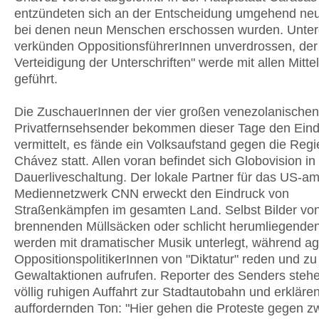
entzündeten sich an der Entscheidung umgehend ne
bei denen neun Menschen erschossen wurden. Unte
verkünden OppositionsführerInnen unverdrossen, der
Verteidigung der Unterschriften" werde mit allen Mitte
geführt.
Die ZuschauerInnen der vier großen venezolanischen
Privatfernsehsender bekommen dieser Tage den Ein
vermittelt, es fände ein Volksaufstand gegen die Reg
Chávez statt. Allen voran befindet sich Globovision in
Dauerliveschaltung. Der lokale Partner für das US-a
Mediennetzwerk CNN erweckt den Eindruck von
Straßenkämpfen im gesamten Land. Selbst Bilder vo
brennenden Müllsäcken oder schlicht herumliegende
werden mit dramatischer Musik unterlegt, während ag
OppositionspolitikerInnen von "Diktatur" reden und zu
Gewaltaktionen aufrufen. Reporter des Senders stehe
völlig ruhigen Auffahrt zur Stadtautobahn und erkläre
auffordernden Ton: "Hier gehen die Proteste gegen zw