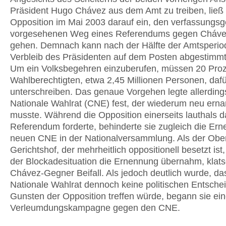
Präsident Hugo Chávez aus dem Amt zu treiben, ließ 
Opposition im Mai 2003 darauf ein, den verfassung
vorgesehenen Weg eines Referendums gegen Cháve
gehen. Demnach kann nach der Hälfte der Amtsperio
Verbleib des Präsidenten auf dem Posten abgestimm
Um ein Volksbegehren einzuberufen, müssen 20 Proz
Wahlberechtigten, etwa 2,45 Millionen Personen, dafü
unterschreiben. Das genaue Vorgehen legte allerding
Nationale Wahlrat (CNE) fest, der wiederum neu ern
musste. Während die Opposition einerseits lauthals d
Referendum forderte, behinderte sie zugleich die Er
neuen CNE in der Nationalversammlung. Als der Obe
Gerichtshof, der mehrheitlich oppositionell besetzt ist
der Blockadesituation die Ernennung übernahm, klats
Chávez-Gegner Beifall. Als jedoch deutlich wurde, da
Nationale Wahlrat dennoch keine politischen Entsch
Gunsten der Opposition treffen würde, begann sie ei
Verleumdungskampagne gegen den CNE.