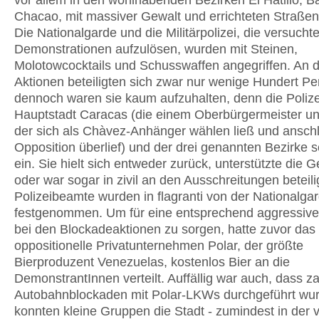
vor allem in den wohlhabenden Bezirken El Hatillo, B
Chacao, mit massiver Gewalt und errichteten Straße
Die Nationalgarde und die Militärpolizei, die versuchte
Demonstrationen aufzulösen, wurden mit Steinen,
Molotowcocktails und Schusswaffen angegriffen. An 
Aktionen beteiligten sich zwar nur wenige Hundert P
dennoch waren sie kaum aufzuhalten, denn die Polize
Hauptstadt Caracas (die einem Oberbürgermeister unt
der sich als Chàvez-Anhänger wählen ließ und ansch
Opposition überlief) und der drei genannten Bezirke sc
ein. Sie hielt sich entweder zurück, unterstützte die G
oder war sogar in zivil an den Ausschreitungen beteil
Polizeibeamte wurden in flagranti von der Nationalga
festgenommen. Um für eine entsprechend aggressiv
bei den Blockadeaktionen zu sorgen, hatte zuvor das
oppositionelle Privatunternehmen Polar, der größte
Bierproduzent Venezuelas, kostenlos Bier an die
DemonstrantInnen verteilt. Auffällig war auch, dass z
Autobahnblockaden mit Polar-LKWs durchgeführt wu
konnten kleine Gruppen die Stadt - zumindest in der v