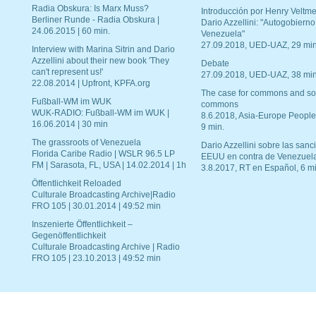
Radia Obskura: Is Marx Muss?
Introducción por Henry Veltme
Berliner Runde - Radia Obskura |
Dario Azzellini: "Autogobierno
24.06.2015 | 60 min.
Venezuela"
27.09.2018, UED-UAZ, 29 min
Interview with Marina Sitrin and Dario
Azzellini about their new book 'They
Debate
can't represent us!'
27.09.2018, UED-UAZ, 38 min
22.08.2014 | Upfront, KPFA.org
The case for commons and so
Fußball-WM im WUK
commons
WUK-RADIO: Fußball-WM im WUK |
8.6.2018, Asia-Europe People
16.06.2014 | 30 min
9 min.
The grassroots of Venezuela
Dario Azzellini sobre las san
Florida Caribe Radio | WSLR 96.5 LP
EEUU en contra de Venezuel
FM | Sarasota, FL, USA | 14.02.2014 | 1h
3.8.2017, RT en Español, 6 mi
Öffentlichkeit Reloaded
Culturale Broadcasting Archive|Radio
FRO 105 | 30.01.2014 | 49:52 min
Inszenierte Öffentlichkeit –
Gegenöffentlichkeit
Culturale Broadcasting Archive | Radio
FRO 105 | 23.10.2013 | 49:52 min