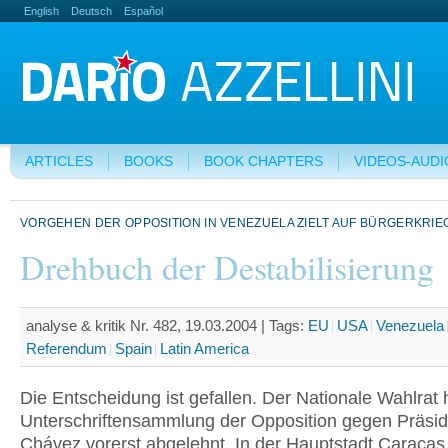
English
Deutsch
Español
ARTICLES
BOOKS
BOOK CHAPTERS
VIDEOS-AUDI
VORGEHEN DER OPPOSITION IN VENEZUELA ZIELT AUF BÜRGERKRIE
Drehbuch der Destabilisierung
analyse & kritik Nr. 482, 19.03.2004 |
Tags:
EU
USA
Venezuela
Referendum
Spain
Latin America
Die Entscheidung ist gefallen. Der Nationale Wahlrat 
Unterschriftensammlung der Opposition gegen Präsi
Chávez vorerst abgelehnt. In der Hauptstadt Caracas