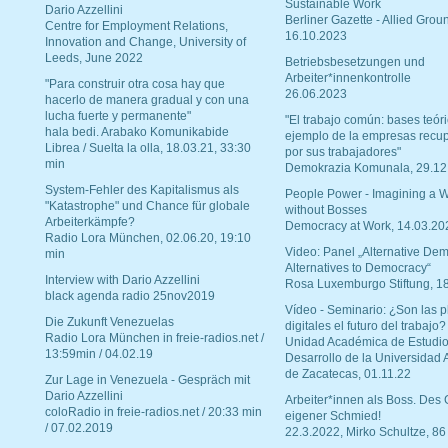
Sustainable Work
Dario Azzellini
Berliner Gazette - Allied Grou
Centre for Employment Relations,
16.10.2023
Innovation and Change, University of
Leeds, June 2022
Betriebsbesetzungen und
Arbeiter*innenkontrolle
"Para construir otra cosa hay que
26.06.2023
hacerlo de manera gradual y con una
lucha fuerte y permanente"
"El trabajo común: bases teóri
hala bedi. Arabako Komunikabide
ejemplo de la empresas recu
Librea / Suelta la olla, 18.03.21, 33:30
por sus trabajadores"
min
Demokrazia Komunala, 29.12
System-Fehler des Kapitalismus als
People Power - Imagining a W
"Katastrophe" und Chance für globale
without Bosses
Arbeiterkämpfe?
Democracy at Work, 14.03.20
Radio Lora München, 02.06.20, 19:10
Video: Panel „Alternative Dem
min
Alternatives to Democracy“
Interview with Dario Azzellini
Rosa Luxemburgo Stiftung, 1
black agenda radio 25nov2019
Vídeo - Seminario: ¿Son las p
Die Zukunft Venezuelas
digitales el futuro del trabajo?
Radio Lora München in freie-radios.net /
Unidad Académica de Estudio
13:59min / 04.02.19
Desarrollo de la Universidad
de Zacatecas, 01.11.22
Zur Lage in Venezuela - Gespräch mit
Dario Azzellini
Arbeiter*innen als Boss. Des
coloRadio in freie-radios.net / 20:33 min
eigener Schmied!
/ 07.02.2019
22.3.2022, Mirko Schultze, 86