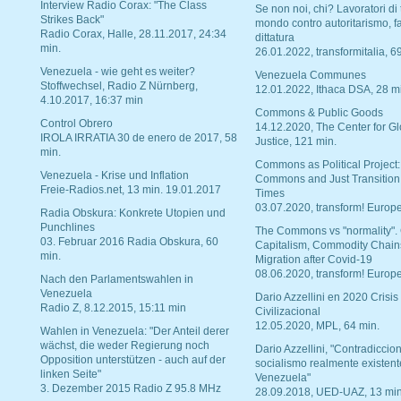
Interview Radio Corax: "The Class
Se non noi, chi? Lavoratori di t
Strikes Back"
mondo contro autoritarismo, f
Radio Corax, Halle, 28.11.2017, 24:34
dittatura
min.
26.01.2022, transformitalia, 6
Venezuela - wie geht es weiter?
Venezuela Communes
Stoffwechsel, Radio Z Nürnberg,
12.01.2022, Ithaca DSA, 28 m
4.10.2017, 16:37 min
Commons & Public Goods
Control Obrero
14.12.2020, The Center for Gl
IROLA IRRATIA 30 de enero de 2017, 58
Justice, 121 min.
min.
Commons as Political Project:
Venezuela - Krise und Inflation
Commons and Just Transition
Freie-Radios.net, 13 min. 19.01.2017
Times
03.07.2020, transform! Europe
Radia Obskura: Konkrete Utopien und
Punchlines
The Commons vs "normality".
03. Februar 2016 Radia Obskura, 60
Capitalism, Commodity Chain
min.
Migration after Covid-19
08.06.2020, transform! Europe
Nach den Parlamentswahlen in
Venezuela
Dario Azzellini en 2020 Crisis
Radio Z, 8.12.2015, 15:11 min
Civilizacional
12.05.2020, MPL, 64 min.
Wahlen in Venezuela: "Der Anteil derer
wächst, die weder Regierung noch
Dario Azzellini, "Contradiccio
Opposition unterstützen - auch auf der
socialismo realmente existent
linken Seite"
Venezuela"
3. Dezember 2015 Radio Z 95.8 MHz
28.09.2018, UED-UAZ, 13 min