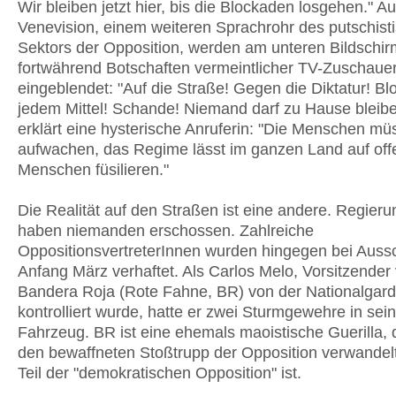
Wir bleiben jetzt hier, bis die Blockaden losgehen." Au
Venevision, einem weiteren Sprachrohr des putschist
Sektors der Opposition, werden am unteren Bildschi
fortwährend Botschaften vermeintlicher TV-Zuschaue
eingeblendet: "Auf die Straße! Gegen die Diktatur! Bl
jedem Mittel! Schande! Niemand darf zu Hause bleib
erklärt eine hysterische Anruferin: "Die Menschen m
aufwachen, das Regime lässt im ganzen Land auf off
Menschen füsilieren."
Die Realität auf den Straßen ist eine andere. Regieru
haben niemanden erschossen. Zahlreiche
OppositionsvertreterInnen wurden hingegen bei Auss
Anfang März verhaftet. Als Carlos Melo, Vorsitzender
Bandera Roja (Rote Fahne, BR) von der Nationalgar
kontrolliert wurde, hatte er zwei Sturmgewehre in se
Fahrzeug. BR ist eine ehemals maoistische Guerilla, d
den bewaffneten Stoßtrupp der Opposition verwandel
Teil der "demokratischen Opposition" ist.