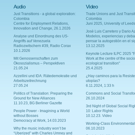
Audio
Video
Just Transitions - a global exploration:
Trade Unions and Just Transit
Colombia
Colombia
Centre for Employment Relations,
Juni 2025, University of Leed
Innovation and Change, 26.1.2026
Josè Luis Carretero y Dario Az
Analyse und Einordnung des US-
Modelos, experiencias y deba
Angriffs auf Venezuela
pensar la autogestión en el si
Radiozwitschern #39, Radio Corax
13.12.2025
10.1.2026
Keynote Lecture ILPC 2025 "P
Mit Genossenschaften zum
Work at the centre of the socio
Ökosozialismus – Perspektiven
ecological transition"
21.05.24
25.4.2025
Azzellini und IDA: Rätedemokratie und
¿Hay caminos para la Resiste
Arbeitszeitrechnung
utopías?
27.05.24
6.11.2024, 1:33 h
Politics of Translation: Preparing the
Commons and Social Transfo
Ground for New Alliances
26.10.2024
11.10.23, BG Berliner Gazette
3rd Night of Global Social Rig
People Power - Imagining a World
10: Labor Rights
without Bosses
10.12.23. Video
Democracy at Work, 14.03.2023
Working-Class Environmental
Why the music industry won’t be
06.10.2023
“Uberized” with Charles Umney and