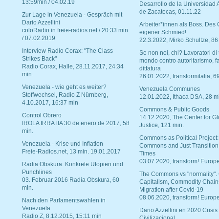
13:59min / 04.02.19
Desarrollo de la Universidad
de Zacatecas, 01.11.22
Zur Lage in Venezuela - Gespräch mit
Dario Azzellini
Arbeiter*innen als Boss. Des
coloRadio in freie-radios.net / 20:33 min
eigener Schmied!
/ 07.02.2019
22.3.2022, Mirko Schultze, 86
Interview Radio Corax: "The Class
Se non noi, chi? Lavoratori di t
Strikes Back"
mondo contro autoritarismo, f
Radio Corax, Halle, 28.11.2017, 24:34
dittatura
min.
26.01.2022, transformitalia, 6
Venezuela - wie geht es weiter?
Venezuela Communes
Stoffwechsel, Radio Z Nürnberg,
12.01.2022, Ithaca DSA, 28 m
4.10.2017, 16:37 min
Commons & Public Goods
Control Obrero
14.12.2020, The Center for Gl
IROLA IRRATIA 30 de enero de 2017, 58
Justice, 121 min.
min.
Commons as Political Project:
Venezuela - Krise und Inflation
Commons and Just Transition
Freie-Radios.net, 13 min. 19.01.2017
Times
03.07.2020, transform! Europe
Radia Obskura: Konkrete Utopien und
Punchlines
The Commons vs "normality".
03. Februar 2016 Radia Obskura, 60
Capitalism, Commodity Chain
min.
Migration after Covid-19
08.06.2020, transform! Europe
Nach den Parlamentswahlen in
Venezuela
Dario Azzellini en 2020 Crisis
Radio Z, 8.12.2015, 15:11 min
Civilizacional