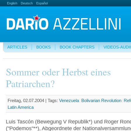
English
Deutsch
Español
ARTICLES
BOOKS
BOOK CHAPTERS
VIDEOS-AUDI
Sommer oder Herbst eines
Patriarchen?
Freitag, 02.07.2004 |
Tags:
Venezuela
Bolivarian Revolution
Ref
Latin America
Luis Tascón (Bewegung V Republik*) und Roger Ron
("Podemos"**), Abgeordnete der Nationalversammlun