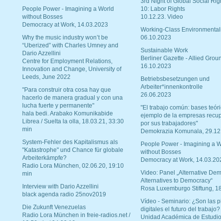
3rd Night of Global Social Rig
People Power - Imagining a World
10: Labor Rights
without Bosses
10.12.23. Video
Democracy at Work, 14.03.2023
Working-Class Environmental
Why the music industry won’t be
06.10.2023
“Uberized” with Charles Umney and
Sustainable Work
Dario Azzellini
Berliner Gazette - Allied Grou
Centre for Employment Relations,
16.10.2023
Innovation and Change, University of
Leeds, June 2022
Betriebsbesetzungen und
Arbeiter*innenkontrolle
"Para construir otra cosa hay que
26.06.2023
hacerlo de manera gradual y con una
lucha fuerte y permanente"
"El trabajo común: bases teóri
hala bedi. Arabako Komunikabide
ejemplo de la empresas recu
Librea / Suelta la olla, 18.03.21, 33:30
por sus trabajadores"
min
Demokrazia Komunala, 29.12
System-Fehler des Kapitalismus als
People Power - Imagining a W
"Katastrophe" und Chance für globale
without Bosses
Arbeiterkämpfe?
Democracy at Work, 14.03.20
Radio Lora München, 02.06.20, 19:10
Video: Panel „Alternative Dem
min
Alternatives to Democracy“
Interview with Dario Azzellini
Rosa Luxemburgo Stiftung, 1
black agenda radio 25nov2019
Vídeo - Seminario: ¿Son las p
Die Zukunft Venezuelas
digitales el futuro del trabajo?
Radio Lora München in freie-radios.net /
Unidad Académica de Estudio