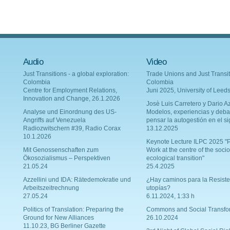
Audio
Video
Just Transitions - a global exploration:
Trade Unions and Just Transit
Colombia
Colombia
Centre for Employment Relations,
Juni 2025, University of Leed
Innovation and Change, 26.1.2026
Josè Luis Carretero y Dario Az
Analyse und Einordnung des US-
Modelos, experiencias y deba
Angriffs auf Venezuela
pensar la autogestión en el si
Radiozwitschern #39, Radio Corax
13.12.2025
10.1.2026
Keynote Lecture ILPC 2025 "P
Mit Genossenschaften zum
Work at the centre of the socio
Ökosozialismus – Perspektiven
ecological transition"
21.05.24
25.4.2025
Azzellini und IDA: Rätedemokratie und
¿Hay caminos para la Resiste
Arbeitszeitrechnung
utopías?
27.05.24
6.11.2024, 1:33 h
Politics of Translation: Preparing the
Commons and Social Transfo
Ground for New Alliances
26.10.2024
11.10.23, BG Berliner Gazette