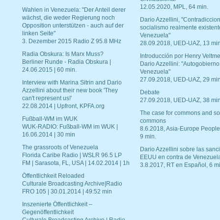
12.05.2020, MPL, 64 min.
Wahlen in Venezuela: "Der Anteil derer
wächst, die weder Regierung noch
Dario Azzellini, "Contradiccio
Opposition unterstützen - auch auf der
socialismo realmente existent
linken Seite"
Venezuela"
3. Dezember 2015 Radio Z 95.8 MHz
28.09.2018, UED-UAZ, 13 min
Radia Obskura: Is Marx Muss?
Introducción por Henry Veltme
Berliner Runde - Radia Obskura |
Dario Azzellini: "Autogobierno
24.06.2015 | 60 min.
Venezuela"
27.09.2018, UED-UAZ, 29 min
Interview with Marina Sitrin and Dario
Azzellini about their new book 'They
Debate
can't represent us!'
27.09.2018, UED-UAZ, 38 min
22.08.2014 | Upfront, KPFA.org
The case for commons and so
Fußball-WM im WUK
commons
WUK-RADIO: Fußball-WM im WUK |
8.6.2018, Asia-Europe People
16.06.2014 | 30 min
9 min.
The grassroots of Venezuela
Dario Azzellini sobre las san
Florida Caribe Radio | WSLR 96.5 LP
EEUU en contra de Venezuel
FM | Sarasota, FL, USA | 14.02.2014 | 1h
3.8.2017, RT en Español, 6 mi
Öffentlichkeit Reloaded
Culturale Broadcasting Archive|Radio
FRO 105 | 30.01.2014 | 49:52 min
Inszenierte Öffentlichkeit –
Gegenöffentlichkeit