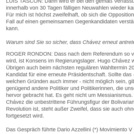
LUIS TASCON: Dann wird er bei den gemäß Verfass
innerhalb von 30 Tagen fälligen Neuwahlen wieder ka
Für mich ist höchst zweifelhaft, ob sich die Oppositio
Fall auf einen gemeinsamen Gegenkandidaten verst
kann.
Warum sind Sie so sicher, dass Chávez erneut antret
ROGER RONDON: Dass nach dem Referendum so ve
wird, ist Konsens im Regierungslager. Hugo Chávez 
Übrigen auch beim nächsten regulären Wahltermin 2
Kandidat für eine erneute Präsidentschaft. Sollte das 
welchen Gründen auch immer - nicht möglich sein, gi
genügend andere Politiker und Politikerinnen, die un
hervor gebracht hat. Es geht nicht um Messianismus
Chávez die unbestrittene Führungsfigur der Bolivaria
Revolution ist, steht außer Zweifel, dass sie auch ohn
fortgesetzt wird.
Das Gespräch führte Dario Azzellini (*) Movimiento V