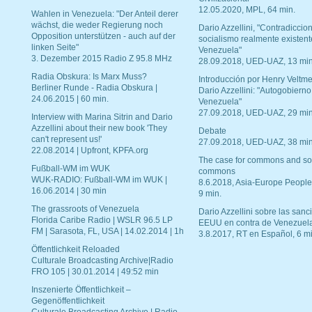
12.05.2020, MPL, 64 min.
Wahlen in Venezuela: "Der Anteil derer
wächst, die weder Regierung noch
Dario Azzellini, "Contradiccio
Opposition unterstützen - auch auf der
socialismo realmente existent
linken Seite"
Venezuela"
3. Dezember 2015 Radio Z 95.8 MHz
28.09.2018, UED-UAZ, 13 min
Radia Obskura: Is Marx Muss?
Introducción por Henry Veltme
Berliner Runde - Radia Obskura |
Dario Azzellini: "Autogobierno
24.06.2015 | 60 min.
Venezuela"
27.09.2018, UED-UAZ, 29 min
Interview with Marina Sitrin and Dario
Azzellini about their new book 'They
Debate
can't represent us!'
27.09.2018, UED-UAZ, 38 min
22.08.2014 | Upfront, KPFA.org
The case for commons and so
Fußball-WM im WUK
commons
WUK-RADIO: Fußball-WM im WUK |
8.6.2018, Asia-Europe People
16.06.2014 | 30 min
9 min.
The grassroots of Venezuela
Dario Azzellini sobre las san
Florida Caribe Radio | WSLR 96.5 LP
EEUU en contra de Venezuel
FM | Sarasota, FL, USA | 14.02.2014 | 1h
3.8.2017, RT en Español, 6 mi
Öffentlichkeit Reloaded
Culturale Broadcasting Archive|Radio
FRO 105 | 30.01.2014 | 49:52 min
Inszenierte Öffentlichkeit –
Gegenöffentlichkeit