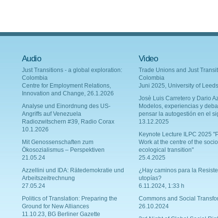
Audio
Video
Just Transitions - a global exploration:
Trade Unions and Just Transit
Colombia
Colombia
Centre for Employment Relations,
Juni 2025, University of Leed
Innovation and Change, 26.1.2026
Josè Luis Carretero y Dario Az
Analyse und Einordnung des US-
Modelos, experiencias y deba
Angriffs auf Venezuela
pensar la autogestión en el si
Radiozwitschern #39, Radio Corax
13.12.2025
10.1.2026
Keynote Lecture ILPC 2025 "P
Mit Genossenschaften zum
Work at the centre of the socio
Ökosozialismus – Perspektiven
ecological transition"
21.05.24
25.4.2025
Azzellini und IDA: Rätedemokratie und
¿Hay caminos para la Resiste
Arbeitszeitrechnung
utopías?
27.05.24
6.11.2024, 1:33 h
Politics of Translation: Preparing the
Commons and Social Transfo
Ground for New Alliances
26.10.2024
11.10.23, BG Berliner Gazette