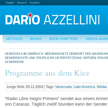
English
Deutsch
Español
ARTICLES
BOOKS
BOOK CHAPTERS
VIDEOS-AUDI
VENEZUELA IM UMBRUCH: MEDIENGESETZ GEWÄHRT DEN BASISRAD
SENDERECHTE UND STAATLICHE UNTERSTÜTZUNG. NOTIZEN VON DE
LESERREISE
Programme aus dem Kiez
Junge Welt, 09.11.2004 |
Tags:
Venezuela
Latin America
Media
"Radio Libre Negro Primero" sendet aus einem Armens
von Caracas. Täglich zwölf Stunden kann der Sender