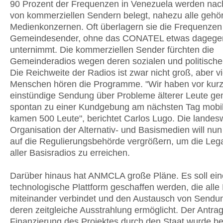
90 Prozent der Frequenzen in Venezuela werden nac
von kommerziellen Sendern belegt, nahezu alle gehö
Medienkonzernen. Oft überlagern sie die Frequenzen
Gemeindesender, ohne das CONATEL etwas dagege
unternimmt. Die kommerziellen Sender fürchten die
Gemeinderadios wegen deren sozialen und politischen
Die Reichweite der Radios ist zwar nicht groß, aber vi
Menschen hören die Programme. "Wir haben vor kur
einstündige Sendung über Probleme älterer Leute g
spontan zu einer Kundgebung am nächsten Tag mobili
kamen 500 Leute", berichtet Carlos Lugo. Die landes
Organisation der Alternativ- und Basismedien will nu
auf die Regulierungsbehörde vergrößern, um die Lega
aller Basisradios zu erreichen.
Darüber hinaus hat ANMCLA große Pläne. Es soll ein
technologische Plattform geschaffen werden, die alle
miteinander verbindet und den Austausch von Sendu
deren zeitgleiche Ausstrahlung ermöglicht. Der Antrag
Finanzierung des Projektes durch den Staat wurde be