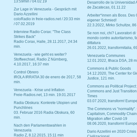
13:59min / 04.02.19
Desarrollo de la Universidad
de Zacatecas, 01.11.22
Zur Lage in Venezuela - Gespräch mit
Dario Azzellini
Arbeiter*innen als Boss. Des
coloRadio in freie-radios.net / 20:33 min
eigener Schmied!
/ 07.02.2019
22.3.2022, Mirko Schultze, 86
Interview Radio Corax: "The Class
Se non noi, chi? Lavoratori di t
Strikes Back"
mondo contro autoritarismo, f
Radio Corax, Halle, 28.11.2017, 24:34
dittatura
min.
26.01.2022, transformitalia, 6
Venezuela - wie geht es weiter?
Venezuela Communes
Stoffwechsel, Radio Z Nürnberg,
12.01.2022, Ithaca DSA, 28 m
4.10.2017, 16:37 min
Commons & Public Goods
Control Obrero
14.12.2020, The Center for Gl
IROLA IRRATIA 30 de enero de 2017, 58
Justice, 121 min.
min.
Commons as Political Project:
Venezuela - Krise und Inflation
Commons and Just Transition
Freie-Radios.net, 13 min. 19.01.2017
Times
03.07.2020, transform! Europe
Radia Obskura: Konkrete Utopien und
Punchlines
The Commons vs "normality".
03. Februar 2016 Radia Obskura, 60
Capitalism, Commodity Chain
min.
Migration after Covid-19
08.06.2020, transform! Europe
Nach den Parlamentswahlen in
Venezuela
Dario Azzellini en 2020 Crisis
Radio Z, 8.12.2015, 15:11 min
Civilizacional