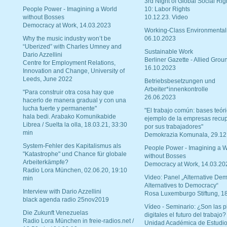
3rd Night of Global Social Rig
People Power - Imagining a World
10: Labor Rights
without Bosses
10.12.23. Video
Democracy at Work, 14.03.2023
Working-Class Environmental
Why the music industry won’t be
06.10.2023
“Uberized” with Charles Umney and
Sustainable Work
Dario Azzellini
Berliner Gazette - Allied Grou
Centre for Employment Relations,
16.10.2023
Innovation and Change, University of
Leeds, June 2022
Betriebsbesetzungen und
Arbeiter*innenkontrolle
"Para construir otra cosa hay que
26.06.2023
hacerlo de manera gradual y con una
lucha fuerte y permanente"
"El trabajo común: bases teóri
hala bedi. Arabako Komunikabide
ejemplo de la empresas recu
Librea / Suelta la olla, 18.03.21, 33:30
por sus trabajadores"
min
Demokrazia Komunala, 29.12
System-Fehler des Kapitalismus als
People Power - Imagining a W
"Katastrophe" und Chance für globale
without Bosses
Arbeiterkämpfe?
Democracy at Work, 14.03.20
Radio Lora München, 02.06.20, 19:10
Video: Panel „Alternative Dem
min
Alternatives to Democracy“
Interview with Dario Azzellini
Rosa Luxemburgo Stiftung, 1
black agenda radio 25nov2019
Vídeo - Seminario: ¿Son las p
Die Zukunft Venezuelas
digitales el futuro del trabajo?
Radio Lora München in freie-radios.net /
Unidad Académica de Estudio