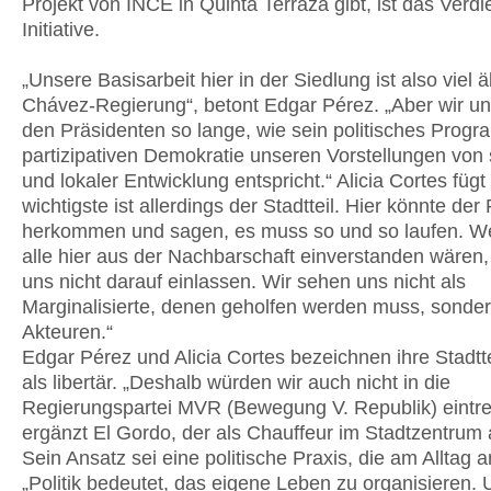
Projekt von INCE in Quinta Terraza gibt, ist das Verdi
Initiative.
„Unsere Basisarbeit hier in der Siedlung ist also viel äl
Chávez-Regierung“, betont Edgar Pérez. „Aber wir un
den Präsidenten so lange, wie sein politisches Prog
partizipativen Demokratie unseren Vorstellungen von 
und lokaler Entwicklung entspricht.“ Alicia Cortes fügt
wichtigste ist allerdings der Stadtteil. Hier könnte der
herkommen und sagen, es muss so und so laufen. W
alle hier aus der Nachbarschaft einverstanden wären,
uns nicht darauf einlassen. Wir sehen uns nicht als
Marginalisierte, denen geholfen werden muss, sonder
Akteuren.“
Edgar Pérez und Alicia Cortes bezeichnen ihre Stadtt
als libertär. „Deshalb würden wir auch nicht in die
Regierungspartei MVR (Bewegung V. Republik) eintre
ergänzt El Gordo, der als Chauffeur im Stadtzentrum a
Sein Ansatz sei eine politische Praxis, die am Alltag 
„Politik bedeutet, das eigene Leben zu organisieren.