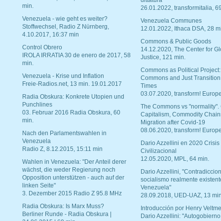
dittatura
min.
26.01.2022, transformitalia, 6
Venezuela - wie geht es weiter?
Venezuela Communes
Stoffwechsel, Radio Z Nürnberg,
12.01.2022, Ithaca DSA, 28 m
4.10.2017, 16:37 min
Commons & Public Goods
Control Obrero
14.12.2020, The Center for Gl
IROLA IRRATIA 30 de enero de 2017, 58
Justice, 121 min.
min.
Commons as Political Project:
Venezuela - Krise und Inflation
Commons and Just Transition
Freie-Radios.net, 13 min. 19.01.2017
Times
03.07.2020, transform! Europe
Radia Obskura: Konkrete Utopien und
Punchlines
The Commons vs "normality".
03. Februar 2016 Radia Obskura, 60
Capitalism, Commodity Chain
min.
Migration after Covid-19
08.06.2020, transform! Europe
Nach den Parlamentswahlen in
Venezuela
Dario Azzellini en 2020 Crisis
Radio Z, 8.12.2015, 15:11 min
Civilizacional
12.05.2020, MPL, 64 min.
Wahlen in Venezuela: "Der Anteil derer
wächst, die weder Regierung noch
Dario Azzellini, "Contradiccio
Opposition unterstützen - auch auf der
socialismo realmente existent
linken Seite"
Venezuela"
3. Dezember 2015 Radio Z 95.8 MHz
28.09.2018, UED-UAZ, 13 min
Radia Obskura: Is Marx Muss?
Introducción por Henry Veltme
Berliner Runde - Radia Obskura |
Dario Azzellini: "Autogobierno