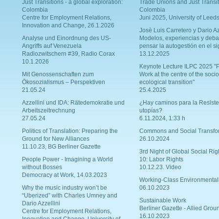
Just Transitions - a global exploration:
Trade Unions and Just Transit
Colombia
Colombia
Centre for Employment Relations,
Juni 2025, University of Leed
Innovation and Change, 26.1.2026
Josè Luis Carretero y Dario Az
Analyse und Einordnung des US-
Modelos, experiencias y deba
Angriffs auf Venezuela
pensar la autogestión en el si
Radiozwitschern #39, Radio Corax
13.12.2025
10.1.2026
Keynote Lecture ILPC 2025 "P
Mit Genossenschaften zum
Work at the centre of the socio
Ökosozialismus – Perspektiven
ecological transition"
21.05.24
25.4.2025
Azzellini und IDA: Rätedemokratie und
¿Hay caminos para la Resiste
Arbeitszeitrechnung
utopías?
27.05.24
6.11.2024, 1:33 h
Politics of Translation: Preparing the
Commons and Social Transfo
Ground for New Alliances
26.10.2024
11.10.23, BG Berliner Gazette
3rd Night of Global Social Rig
People Power - Imagining a World
10: Labor Rights
without Bosses
10.12.23. Video
Democracy at Work, 14.03.2023
Working-Class Environmental
Why the music industry won’t be
06.10.2023
“Uberized” with Charles Umney and
Sustainable Work
Dario Azzellini
Berliner Gazette - Allied Grou
Centre for Employment Relations,
16.10.2023