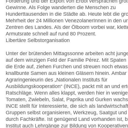
Förderung und der Export von Erdöl versprachen grö
Gewinne. Als Folge wanderten die Menschen zu
Hunderttausenden in die Städte ab. Heute lebt die gr
Mehrheit der 24 Millionen VenezolanerInnen in den u
Zentren des Landes. Als der Ölboom vorbei war, klette
Armutsrate schnell auf rund 80 Prozent.
Libertäre Selbstorganisation
Unter der brütenden Mittagssonne arbeiten acht jung
auf dem winzigen Feld der Familie Pérez. Mit Spaten 
die Erde auf, ziehen Furchen und streuen noch etwas
knallbunte Samen aus kleinen Gläsern hinein. Ambar
Agraringenieurin des „Nationalen Instituts für
Ausbildungskooperation“ (INCE), packt mit an und erte
Ratschläge. Wenn alles klappt, werden hier in weni
Tomaten, Zwiebeln, Salat, Paprika und Gurken wach
INCE stellt für Interessierte, die sich als landwirtschaf
Gruppen selbst organisieren, Werkzeug, Saatgut und
durch Fachkräfte. Ist genügend Land vorhanden ist, b
Institut auch Lehrgänge zur Bildung von Kooperative