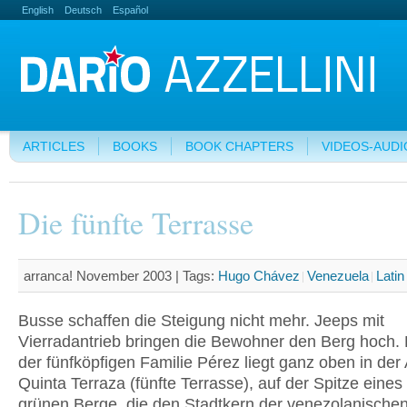
English
Deutsch
Español
ARTICLES
BOOKS
BOOK CHAPTERS
VIDEOS-AUDI
Die fünfte Terrasse
arranca! November 2003 |
Tags:
Hugo Chávez
Venezuela
Lati
Busse schaffen die Steigung nicht mehr. Jeeps mit
Vierradantrieb bringen die Bewohner den Berg hoch.
der fünfköpfigen Familie Pérez liegt ganz oben in der
Quinta Terraza (fünfte Terrasse), auf der Spitze eines 
grünen Berge, die den Stadtkern der venezolanische