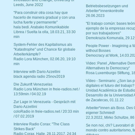
Innovation and Change, University of
Leeds, June 2022
Betriebsbesetzungen und
Arbeiter*innenkontrolle
"Para construir otra cosa hay que
26.06.2023
hacerlo de manera gradual y con una
lucha fuerte y permanente"
"El trabajo común: bases teóri
hala bedi. Arabako Komunikabide
ejemplo de la empresas recu
Librea / Suelta la olla, 18.03.21, 33:30
por sus trabajadores"
min
Demokrazia Komunala, 29.12
System-Fehler des Kapitalismus als
People Power - Imagining a W
"Katastrophe" und Chance für globale
without Bosses
Arbeiterkämpfe?
Democracy at Work, 14.03.20
Radio Lora München, 02.06.20, 19:10
Video: Panel „Alternative Dem
min
Alternatives to Democracy“
Interview with Dario Azzellini
Rosa Luxemburgo Stiftung, 1
black agenda radio 25nov2019
Vídeo - Seminario: ¿Son las p
Die Zukunft Venezuelas
digitales el futuro del trabajo?
Radio Lora München in freie-radios.net /
Unidad Académica de Estudio
13:59min / 04.02.19
Desarrollo de la Universidad
de Zacatecas, 01.11.22
Zur Lage in Venezuela - Gespräch mit
Dario Azzellini
Arbeiter*innen als Boss. Des
coloRadio in freie-radios.net / 20:33 min
eigener Schmied!
/ 07.02.2019
22.3.2022, Mirko Schultze, 86
Interview Radio Corax: "The Class
Se non noi, chi? Lavoratori di t
Strikes Back"
mondo contro autoritarismo, f
Radio Corax, Halle, 28.11.2017, 24:34