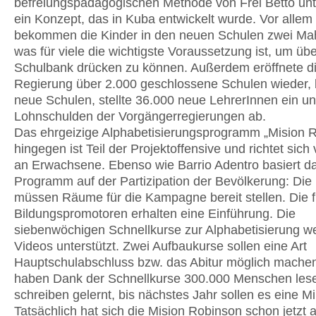
befreiungspädagogischen Methode von Frei Betto unte
ein Konzept, das in Kuba entwickelt wurde. Vor allem
bekommen die Kinder in den neuen Schulen zwei Mah
was für viele die wichtigste Voraussetzung ist, um üb
Schulbank drücken zu können. Außerdem eröffnete d
Regierung über 2.000 geschlossene Schulen wieder,
neue Schulen, stellte 36.000 neue LehrerInnen ein un
Lohnschulden der Vorgängerregierungen ab.
Das ehrgeizige Alphabetisierungsprogramm „Mision 
hingegen ist Teil der Projektoffensive und richtet sich
an Erwachsene. Ebenso wie Barrio Adentro basiert d
Programm auf der Partizipation der Bevölkerung: Die 
müssen Räume für die Kampagne bereit stellen. Die fr
Bildungspromotoren erhalten eine Einführung. Die
siebenwöchigen Schnellkurse zur Alphabetisierung w
Videos unterstützt. Zwei Aufbaukurse sollen eine Art
Hauptschulabschluss bzw. das Abitur möglich machen
haben Dank der Schnellkurse 300.000 Menschen les
schreiben gelernt, bis nächstes Jahr sollen es eine Mil
Tatsächlich hat sich die Mision Robinson schon jetzt a