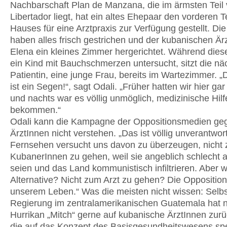
Nachbarschaft Plan de Manzana, die im ärmsten Teil 
Libertador liegt, hat ein altes Ehepaar den vorderen T
Hauses für eine Arztpraxis zur Verfügung gestellt. D
haben alles frisch gestrichen und der kubanischen Är
Elena ein kleines Zimmer hergerichtet. Während dies
ein Kind mit Bauchschmerzen untersucht, sitzt die nä
Patientin, eine junge Frau, bereits im Wartezimmer. „
ist ein Segen!“, sagt Odali. „Früher hatten wir hier gar
und nachts war es völlig unmöglich, medizinische Hilf
bekommen.“
Odali kann die Kampagne der Oppositionsmedien ge
ÄrztInnen nicht verstehen. „Das ist völlig unverantwort
Fernsehen versucht uns davon zu überzeugen, nicht 
KubanerInnen zu gehen, weil sie angeblich schlecht 
seien und das Land kommunistisch infiltrieren. Aber w
Alternative? Nicht zum Arzt zu gehen? Die Opposition 
unserem Leben.“ Was die meisten nicht wissen: Selbs
Regierung im zentralamerikanischen Guatemala hat
Hurrikan „Mitch“ gerne auf kubanische ÄrztInnen zurü
die auf das Konzept des Basisgesundheitswesens spez