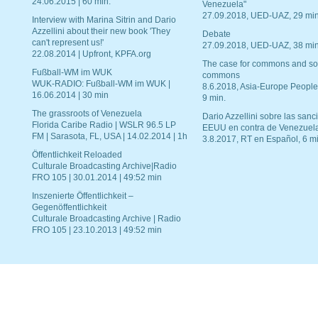
24.06.2015 | 60 min.
Venezuela"
27.09.2018, UED-UAZ, 29 min
Interview with Marina Sitrin and Dario
Azzellini about their new book 'They
Debate
can't represent us!'
27.09.2018, UED-UAZ, 38 min
22.08.2014 | Upfront, KPFA.org
The case for commons and so
Fußball-WM im WUK
commons
WUK-RADIO: Fußball-WM im WUK |
8.6.2018, Asia-Europe People
16.06.2014 | 30 min
9 min.
The grassroots of Venezuela
Dario Azzellini sobre las san
Florida Caribe Radio | WSLR 96.5 LP
EEUU en contra de Venezuel
FM | Sarasota, FL, USA | 14.02.2014 | 1h
3.8.2017, RT en Español, 6 mi
Öffentlichkeit Reloaded
Culturale Broadcasting Archive|Radio
FRO 105 | 30.01.2014 | 49:52 min
Inszenierte Öffentlichkeit –
Gegenöffentlichkeit
Culturale Broadcasting Archive | Radio
FRO 105 | 23.10.2013 | 49:52 min