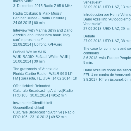
linken Seite"
Venezuela"
3. Dezember 2015 Radio Z 95.8 MHz
28.09.2018, UED-UAZ, 13 min
Radia Obskura: Is Marx Muss?
Introducción por Henry Veltme
Berliner Runde - Radia Obskura |
Dario Azzellini: "Autogobierno
24.06.2015 | 60 min.
Venezuela"
27.09.2018, UED-UAZ, 29 min
Interview with Marina Sitrin and Dario
Azzellini about their new book 'They
Debate
can't represent us!'
27.09.2018, UED-UAZ, 38 min
22.08.2014 | Upfront, KPFA.org
The case for commons and so
Fußball-WM im WUK
commons
WUK-RADIO: Fußball-WM im WUK |
8.6.2018, Asia-Europe People
16.06.2014 | 30 min
9 min.
The grassroots of Venezuela
Dario Azzellini sobre las san
Florida Caribe Radio | WSLR 96.5 LP
EEUU en contra de Venezuel
FM | Sarasota, FL, USA | 14.02.2014 | 1h
3.8.2017, RT en Español, 6 mi
Öffentlichkeit Reloaded
Culturale Broadcasting Archive|Radio
FRO 105 | 30.01.2014 | 49:52 min
Inszenierte Öffentlichkeit –
Gegenöffentlichkeit
Culturale Broadcasting Archive | Radio
FRO 105 | 23.10.2013 | 49:52 min