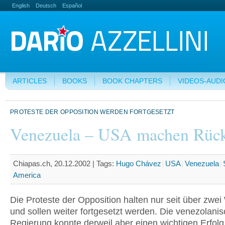
English
Deutsch
Español
ARTICLES
BOOKS
BOOK CHAPTERS
VIDEOS-AUDI
PROTESTE DER OPPOSITION WERDEN FORTGESETZT
Venezuela – USA machen Rück
Chiapas.ch, 20.12.2002 |
Tags:
Hugo Chávez
USA
Venezuela
America
Die Proteste der Opposition halten nur seit über zwe
und sollen weiter fortgesetzt werden. Die venezolani
Regierung konnte derweil aber einen wichtigen Erfolg