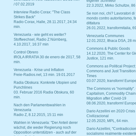
eigener Schmied!
/ 07.02.2019
22.3.2022, Mirko Schultze, 86
Interview Radio Corax: "The Class
Se non noi, chi? Lavoratori di t
Strikes Back"
mondo contro autoritarismo, f
Radio Corax, Halle, 28.11.2017, 24:34
dittatura
min.
26.01.2022, transformitalia, 6
Venezuela - wie geht es weiter?
Venezuela Communes
Stoffwechsel, Radio Z Nürnberg,
12.01.2022, Ithaca DSA, 28 m
4.10.2017, 16:37 min
Commons & Public Goods
Control Obrero
14.12.2020, The Center for Gl
IROLA IRRATIA 30 de enero de 2017, 58
Justice, 121 min.
min.
Commons as Political Project:
Venezuela - Krise und Inflation
Commons and Just Transition
Freie-Radios.net, 13 min. 19.01.2017
Times
03.07.2020, transform! Europe
Radia Obskura: Konkrete Utopien und
Punchlines
The Commons vs "normality".
03. Februar 2016 Radia Obskura, 60
Capitalism, Commodity Chain
min.
Migration after Covid-19
08.06.2020, transform! Europe
Nach den Parlamentswahlen in
Venezuela
Dario Azzellini en 2020 Crisis
Radio Z, 8.12.2015, 15:11 min
Civilizacional
12.05.2020, MPL, 64 min.
Wahlen in Venezuela: "Der Anteil derer
wächst, die weder Regierung noch
Dario Azzellini, "Contradiccio
Opposition unterstützen - auch auf der
socialismo realmente existent