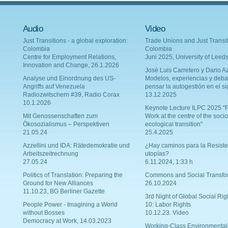
Audio
Video
Just Transitions - a global exploration:
Trade Unions and Just Transit
Colombia
Colombia
Centre for Employment Relations,
Juni 2025, University of Leed
Innovation and Change, 26.1.2026
Josè Luis Carretero y Dario Az
Analyse und Einordnung des US-
Modelos, experiencias y deba
Angriffs auf Venezuela
pensar la autogestión en el si
Radiozwitschern #39, Radio Corax
13.12.2025
10.1.2026
Keynote Lecture ILPC 2025 "P
Mit Genossenschaften zum
Work at the centre of the socio
Ökosozialismus – Perspektiven
ecological transition"
21.05.24
25.4.2025
Azzellini und IDA: Rätedemokratie und
¿Hay caminos para la Resiste
Arbeitszeitrechnung
utopías?
27.05.24
6.11.2024, 1:33 h
Politics of Translation: Preparing the
Commons and Social Transfo
Ground for New Alliances
26.10.2024
11.10.23, BG Berliner Gazette
3rd Night of Global Social Rig
People Power - Imagining a World
10: Labor Rights
without Bosses
10.12.23. Video
Democracy at Work, 14.03.2023
Working-Class Environmental