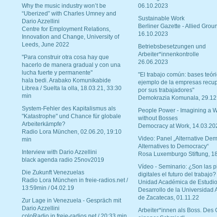
Why the music industry won’t be
06.10.2023
“Uberized” with Charles Umney and
Sustainable Work
Dario Azzellini
Berliner Gazette - Allied Grou
Centre for Employment Relations,
16.10.2023
Innovation and Change, University of
Leeds, June 2022
Betriebsbesetzungen und
Arbeiter*innenkontrolle
"Para construir otra cosa hay que
26.06.2023
hacerlo de manera gradual y con una
lucha fuerte y permanente"
"El trabajo común: bases teóri
hala bedi. Arabako Komunikabide
ejemplo de la empresas recu
Librea / Suelta la olla, 18.03.21, 33:30
por sus trabajadores"
min
Demokrazia Komunala, 29.12
System-Fehler des Kapitalismus als
People Power - Imagining a W
"Katastrophe" und Chance für globale
without Bosses
Arbeiterkämpfe?
Democracy at Work, 14.03.20
Radio Lora München, 02.06.20, 19:10
Video: Panel „Alternative Dem
min
Alternatives to Democracy“
Interview with Dario Azzellini
Rosa Luxemburgo Stiftung, 1
black agenda radio 25nov2019
Vídeo - Seminario: ¿Son las p
Die Zukunft Venezuelas
digitales el futuro del trabajo?
Radio Lora München in freie-radios.net /
Unidad Académica de Estudio
13:59min / 04.02.19
Desarrollo de la Universidad
de Zacatecas, 01.11.22
Zur Lage in Venezuela - Gespräch mit
Dario Azzellini
Arbeiter*innen als Boss. Des
coloRadio in freie-radios.net / 20:33 min