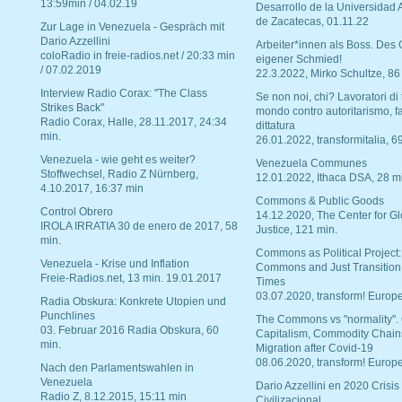
13:59min / 04.02.19
Desarrollo de la Universidad
de Zacatecas, 01.11.22
Zur Lage in Venezuela - Gespräch mit
Dario Azzellini
Arbeiter*innen als Boss. Des
coloRadio in freie-radios.net / 20:33 min
eigener Schmied!
/ 07.02.2019
22.3.2022, Mirko Schultze, 86
Interview Radio Corax: "The Class
Se non noi, chi? Lavoratori di t
Strikes Back"
mondo contro autoritarismo, f
Radio Corax, Halle, 28.11.2017, 24:34
dittatura
min.
26.01.2022, transformitalia, 6
Venezuela - wie geht es weiter?
Venezuela Communes
Stoffwechsel, Radio Z Nürnberg,
12.01.2022, Ithaca DSA, 28 m
4.10.2017, 16:37 min
Commons & Public Goods
Control Obrero
14.12.2020, The Center for Gl
IROLA IRRATIA 30 de enero de 2017, 58
Justice, 121 min.
min.
Commons as Political Project:
Venezuela - Krise und Inflation
Commons and Just Transition
Freie-Radios.net, 13 min. 19.01.2017
Times
03.07.2020, transform! Europe
Radia Obskura: Konkrete Utopien und
Punchlines
The Commons vs "normality".
03. Februar 2016 Radia Obskura, 60
Capitalism, Commodity Chain
min.
Migration after Covid-19
08.06.2020, transform! Europe
Nach den Parlamentswahlen in
Venezuela
Dario Azzellini en 2020 Crisis
Radio Z, 8.12.2015, 15:11 min
Civilizacional