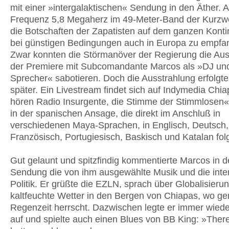
mit einer »intergalaktischen« Sendung in den Äther. A
Frequenz 5,8 Megaherz im 49-Meter-Band der Kurzwel
die Botschaften der Zapatisten auf dem ganzen Konti
bei günstigen Bedingungen auch in Europa zu empfa
Zwar konnten die Störmanöver der Regierung die Aus
der Premiere mit Subcomandante Marcos als »DJ un
Sprecher« sabotieren. Doch die Ausstrahlung erfolgt
später. Ein Livestream findet sich auf Indymedia Chia
hören Radio Insurgente, die Stimme der Stimmlosen«,
in der spanischen Ansage, die direkt im Anschluß in
verschiedenen Maya-Sprachen, in Englisch, Deutsch,
Französisch, Portugiesisch, Baskisch und Katalan folg
Gut gelaunt und spitzfindig kommentierte Marcos in d
Sendung die von ihm ausgewählte Musik und die inte
Politik. Er grüßte die EZLN, sprach über Globalisieru
kaltfeuchte Wetter in den Bergen von Chiapas, wo ge
Regenzeit herrscht. Dazwischen legte er immer wied
auf und spielte auch einen Blues von BB King: »Ther