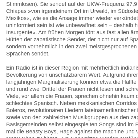
Stimmlosen). Sie sendet auf der UKW-Frequenz 97,9
Chiapas »von irgendeinem Ort im Urwald, im Südost
Mexikos«, wie es die Ansage immer wieder verkünde
uninformiert sein ist wie unbewaffnet sein – deshalb 
Insurgente«. Am frühen Morgen tönt aus fast allen är
Hütten der zapatistische Sender, der nicht nur auf Sp
sondern vornehmlich in den zwei meistgesprochenen
Sprachen sendet.
Ein Radio ist in dieser Region mit mehrheitlich indian
Bevölkerung von unschätzbarem Wert. Aufgrund ihrer
langjährigen Marginalisierung können etwa die Hälft
und rund zwei Drittel der Frauen nicht lesen und schr
Viele, vor allem die Frauen, sprechen ohnehin kaum 
schlechtes Spanisch. Neben mexikanischen Corridos
Boleros, revolutionären Liedern lateinamerikanischer 
sowie von den zahlreichen Musikgruppen aus den zap
Basisgemeinden selbst eingespielten Songs sind im 
mal die Beasty Boys, Rage against the machine und v