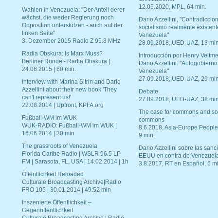
12.05.2020, MPL, 64 min.
Wahlen in Venezuela: "Der Anteil derer
wächst, die weder Regierung noch
Dario Azzellini, "Contradiccio
Opposition unterstützen - auch auf der
socialismo realmente existent
linken Seite"
Venezuela"
3. Dezember 2015 Radio Z 95.8 MHz
28.09.2018, UED-UAZ, 13 min
Radia Obskura: Is Marx Muss?
Introducción por Henry Veltme
Berliner Runde - Radia Obskura |
Dario Azzellini: "Autogobierno
24.06.2015 | 60 min.
Venezuela"
27.09.2018, UED-UAZ, 29 min
Interview with Marina Sitrin and Dario
Azzellini about their new book 'They
Debate
can't represent us!'
27.09.2018, UED-UAZ, 38 min
22.08.2014 | Upfront, KPFA.org
The case for commons and so
Fußball-WM im WUK
commons
WUK-RADIO: Fußball-WM im WUK |
8.6.2018, Asia-Europe People
16.06.2014 | 30 min
9 min.
The grassroots of Venezuela
Dario Azzellini sobre las san
Florida Caribe Radio | WSLR 96.5 LP
EEUU en contra de Venezuel
FM | Sarasota, FL, USA | 14.02.2014 | 1h
3.8.2017, RT en Español, 6 mi
Öffentlichkeit Reloaded
Culturale Broadcasting Archive|Radio
FRO 105 | 30.01.2014 | 49:52 min
Inszenierte Öffentlichkeit –
Gegenöffentlichkeit