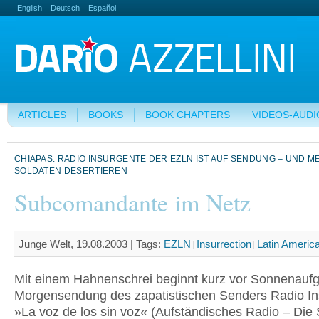
English
Deutsch
Español
ARTICLES
BOOKS
BOOK CHAPTERS
VIDEOS-AUDI
CHIAPAS: RADIO INSURGENTE DER EZLN IST AUF SENDUNG – UND M
SOLDATEN DESERTIEREN
Subcomandante im Netz
Junge Welt, 19.08.2003 |
Tags:
EZLN
Insurrection
Latin Americ
Mit einem Hahnenschrei beginnt kurz vor Sonnenauf
Morgensendung des zapatistischen Senders Radio In
»La voz de los sin voz« (Aufständisches Radio – Die