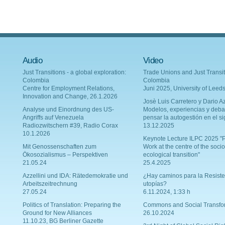
Audio
Video
Just Transitions - a global exploration:
Trade Unions and Just Transit
Colombia
Colombia
Centre for Employment Relations,
Juni 2025, University of Leed
Innovation and Change, 26.1.2026
Josè Luis Carretero y Dario Az
Analyse und Einordnung des US-
Modelos, experiencias y deba
Angriffs auf Venezuela
pensar la autogestión en el si
Radiozwitschern #39, Radio Corax
13.12.2025
10.1.2026
Keynote Lecture ILPC 2025 "P
Mit Genossenschaften zum
Work at the centre of the socio
Ökosozialismus – Perspektiven
ecological transition"
21.05.24
25.4.2025
Azzellini und IDA: Rätedemokratie und
¿Hay caminos para la Resiste
Arbeitszeitrechnung
utopías?
27.05.24
6.11.2024, 1:33 h
Politics of Translation: Preparing the
Commons and Social Transfo
Ground for New Alliances
26.10.2024
11.10.23, BG Berliner Gazette