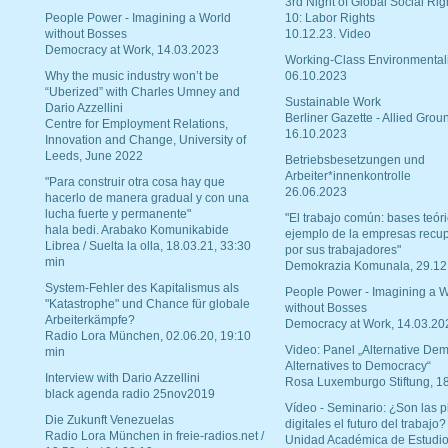
3rd Night of Global Social Rig
People Power - Imagining a World
10: Labor Rights
without Bosses
10.12.23. Video
Democracy at Work, 14.03.2023
Working-Class Environmental
Why the music industry won’t be
06.10.2023
“Uberized” with Charles Umney and
Sustainable Work
Dario Azzellini
Berliner Gazette - Allied Grou
Centre for Employment Relations,
16.10.2023
Innovation and Change, University of
Leeds, June 2022
Betriebsbesetzungen und
Arbeiter*innenkontrolle
"Para construir otra cosa hay que
26.06.2023
hacerlo de manera gradual y con una
lucha fuerte y permanente"
"El trabajo común: bases teóri
hala bedi. Arabako Komunikabide
ejemplo de la empresas recu
Librea / Suelta la olla, 18.03.21, 33:30
por sus trabajadores"
min
Demokrazia Komunala, 29.12
System-Fehler des Kapitalismus als
People Power - Imagining a W
"Katastrophe" und Chance für globale
without Bosses
Arbeiterkämpfe?
Democracy at Work, 14.03.20
Radio Lora München, 02.06.20, 19:10
Video: Panel „Alternative Dem
min
Alternatives to Democracy“
Interview with Dario Azzellini
Rosa Luxemburgo Stiftung, 1
black agenda radio 25nov2019
Vídeo - Seminario: ¿Son las p
Die Zukunft Venezuelas
digitales el futuro del trabajo?
Radio Lora München in freie-radios.net /
Unidad Académica de Estudio