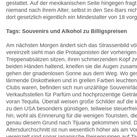
gestattet. Auf der mexikanischen Seite hingegen fragt
niemand nach ihrem Alter, selbst in den Sex-Bars nic
dort gesetzlich eigentlich ein Mindestalter von 18 vor
Tags: Souvenirs und Alkohol zu Billigspreisen
Am nächsten Morgen ändert sich das Strassenbild völl
vereinzelt sieht man die Protagonisten der vorherigen
Treppenabsätzen sitzen, ihren schmerzenden Kopf z
beiden Händen haltend, kneifen sie die Augen zusa
gehen der gnadenlosen Sonne aus dem Weg. Wo ges
lärmende Diskotheken und in grellen Farben leuchte
Clubs waren, befinden sich nun unzählige Souvenirl
Verkaufsstellen für Parfüm und hochprozentige Geträn
voran Tequila. Überall weisen große Schilder auf die 
zu den USA besonders günstigen, teilweise steuerfrei
hin, wohl als Erinnerung für die wenigen Touristen, di
genau diesem Grund nach Tijuana gekommen sind. 
Altersdurchschnitt ist nun wesentlich höher als am V
vereinzelt sind sogar japanische Reisegruppen auf T