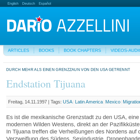
English
Deutsch
Español
ARTICLES
BOOKS
BOOK CHAPTERS
VIDEOS-AUDI
DURCH MEHR ALS EINEN GRENZZAUN VON DEN USA GETRENNT
Endstation Tijuana
Freitag, 14.11.1997 |
Tags:
USA
Latin America
Mexico
Migratio
Es ist die mexikanische Grenzstadt zu den USA, eine
modernen Wilden Westens, direkt an der Pazifikküste
In Tijuana treffen die Verheißungen des Nordens auf 
Verzweiflung des Südens. Sexindustrie, Drogenhande