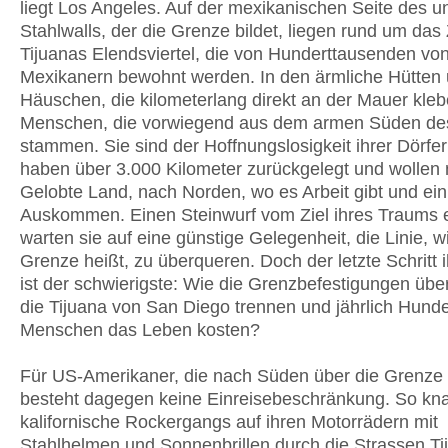
liegt Los Angeles. Auf der mexikanischen Seite des un
Stahlwalls, der die Grenze bildet, liegen rund um da
Tijuanas Elendsviertel, die von Hunderttausenden vo
Mexikanern bewohnt werden. In den ärmliche Hütten
Häuschen, die kilometerlang direkt an der Mauer kleb
Menschen, die vorwiegend aus dem armen Süden de
stammen. Sie sind der Hoffnungslosigkeit ihrer Dörfer
haben über 3.000 Kilometer zurückgelegt und wollen 
Gelobte Land, nach Norden, wo es Arbeit gibt und ei
Auskommen. Einen Steinwurf vom Ziel ihres Traums e
warten sie auf eine günstige Gelegenheit, die Linie, wi
Grenze heißt, zu überqueren. Doch der letzte Schritt 
ist der schwierigste: Wie die Grenzbefestigungen übe
die Tijuana von San Diego trennen und jährlich Hund
Menschen das Leben kosten?
Für US-Amerikaner, die nach Süden über die Grenze 
besteht dagegen keine Einreisebeschränkung. So kna
kalifornische Rockergangs auf ihren Motorrädern mit
Stahlhelmen und Sonnenbrillen durch die Strassen T