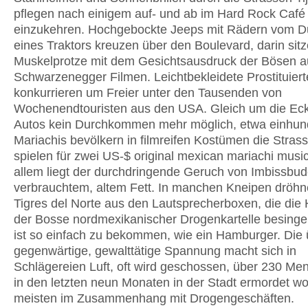
pflegen nach einigem auf- und ab im Hard Rock Café
einzukehren. Hochgebockte Jeeps mit Rädern vom 
eines Traktors kreuzen über den Boulevard, darin sit
Muskelprotze mit dem Gesichtsausdruck der Bösen a
Schwarzenegger Filmen. Leichtbekleidete Prostituiert
konkurrieren um Freier unter den Tausenden von
Wochenendtouristen aus den USA. Gleich um die Ecke
Autos kein Durchkommen mehr möglich, etwa einhun
Mariachis bevölkern in filmreifen Kostümen die Stras
spielen für zwei US-$ original mexican mariachi musi
allem liegt der durchdringende Geruch von Imbissbu
verbrauchtem, altem Fett. In manchen Kneipen dröhn
Tigres del Norte aus den Lautsprecherboxen, die die
der Bosse nordmexikanischer Drogenkartelle besinge
ist so einfach zu bekommen, wie ein Hamburger. Die 
gegenwärtige, gewalttätige Spannung macht sich in
Schlägereien Luft, oft wird geschossen, über 230 Me
in den letzten neun Monaten in der Stadt ermordet wo
meisten im Zusammenhang mit Drogengeschäften.