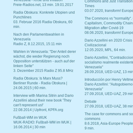
Venezuela - Krise und Inflation
Commons and Just Transition
Freie-Radios.net, 13 min. 19.01.2017
Times
03.07.2020, transform! Europe
Radia Obskura: Konkrete Utopien und
Punchlines
The Commons vs "normality".
03. Februar 2016 Radia Obskura, 60
Capitalism, Commodity Chain
min.
Migration after Covid-19
08.06.2020, transform! Europe
Nach den Parlamentswahlen in
Venezuela
Dario Azzellini en 2020 Crisis
Radio Z, 8.12.2015, 15:11 min
Civilizacional
12.05.2020, MPL, 64 min.
Wahlen in Venezuela: "Der Anteil derer
wächst, die weder Regierung noch
Dario Azzellini, "Contradiccio
Opposition unterstützen - auch auf der
socialismo realmente existent
linken Seite"
Venezuela"
3. Dezember 2015 Radio Z 95.8 MHz
28.09.2018, UED-UAZ, 13 min
Radia Obskura: Is Marx Muss?
Introducción por Henry Veltme
Berliner Runde - Radia Obskura |
Dario Azzellini: "Autogobierno
24.06.2015 | 60 min.
Venezuela"
27.09.2018, UED-UAZ, 29 min
Interview with Marina Sitrin and Dario
Azzellini about their new book 'They
Debate
can't represent us!'
27.09.2018, UED-UAZ, 38 min
22.08.2014 | Upfront, KPFA.org
The case for commons and so
Fußball-WM im WUK
commons
WUK-RADIO: Fußball-WM im WUK |
8.6.2018, Asia-Europe People
16.06.2014 | 30 min
9 min.