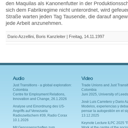
den Maquilas als Kanonenfutter in der Produktionssc
sich dem Fabrikregime nicht unterordnet, wird gefeuer
Straße warten jeden Tag Tausende, die darauf angew
jede Arbeit anzunehmen.
Dario Azzellini, Boris Kanzleiter | Freitag, 14.11.1997
Audio
Video
Just Transitions - a global exploration:
Trade Unions and Just Transit
Colombia
Colombia
Centre for Employment Relations,
Juni 2025, University of Leed
Innovation and Change, 26.1.2026
Josè Luis Carretero y Dario Az
Analyse und Einordnung des US-
Modelos, experiencias y deba
Angriffs auf Venezuela
pensar la autogestión en el si
Radiozwitschern #39, Radio Corax
13.12.2025
10.1.2026
Keynote Lecture ILPC 2025 "P
Mit Genossenschaften zum
Work at the centre of the socio