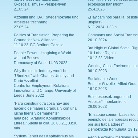
Ökosozialismus – Perspektiven
ecological transition"
21.05.24
25.4.2025
Azzellini und IDA: Rätedemokratie und
¿Hay caminos para la Resiste
Arbeitszeitrechnung
utopías?
27.05.24
6.11.2024, 1:33 h
Politics of Translation: Preparing the
Commons and Social Transfo
Ground for New Alliances
26.10.2024
11.10.23, BG Berliner Gazette
3rd Night of Global Social Rig
People Power - Imagining a World
10: Labor Rights
without Bosses
10.12.23. Video
Democracy at Work, 14.03.2023
Working-Class Environmental
Why the music industry won’t be
06.10.2023
“Uberized” with Charles Umney and
Sustainable Work
Dario Azzellini
Berliner Gazette - Allied Grou
Centre for Employment Relations,
16.10.2023
Innovation and Change, University of
Leeds, June 2022
Betriebsbesetzungen und
Arbeiter*innenkontrolle
"Para construir otra cosa hay que
26.06.2023
hacerlo de manera gradual y con una
lucha fuerte y permanente"
"El trabajo común: bases teóri
hala bedi. Arabako Komunikabide
ejemplo de la empresas recu
Librea / Suelta la olla, 18.03.21, 33:30
por sus trabajadores"
min
Demokrazia Komunala, 29.12
System-Fehler des Kapitalismus als
People Power - Imagining a W