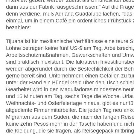
Interview geben, werden zuerst als Unruhestifter bes
dann aus der Fabrik rausgeschmissen." Auf die Frage,
denn verdiene, muß Adriana Guadalupe lachen, "das r
einmal, um in einem Café ein ordentliches Frühstück 
bezahlen!"
Tijuana ist für mexikanische Verhältnisse eine teure S
Löhne betragen keine fünf US-$ am Tag. Arbeitsrecht
Arbeitsschutzmaßnahmen, Gewerkschaften und Umwe
sind praktisch inexistent. Die lukrativen Investitions
werden abgerundet durch die Bestechlichkeit der Beh
gerne bereit sind, Unternehmern einen Gefallen zu tu
unter der Hand ein Bündel Geld über den Tisch schie
Gearbeitet wird in den Maquiladoras mindestens neu
und 15 Minuten am Tag, sechs Tage die Woche. Urlau
Weihnachts- und Osterfeiertage hinaus, gibt es nur fü
altgediente Firmenmitarbeiter. Die jeden Tag neu a
Migranten aus dem Süden, die nach der langen Reise
keine zehn Pesos mehr in der Tasche haben und nich
die Kleidung, die sie tragen, als Reisegepäck mitbrin