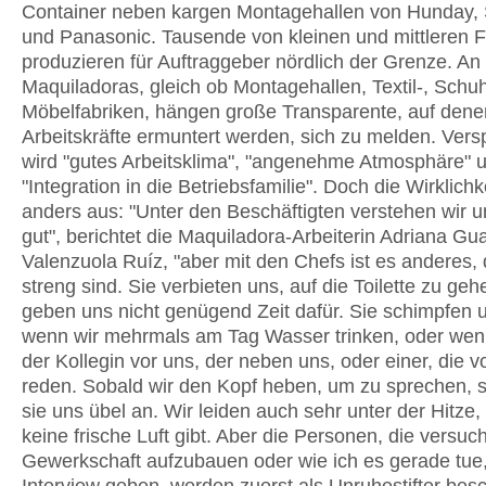
Container neben kargen Montagehallen von Hunday
und Panasonic. Tausende von kleinen und mittleren 
produzieren für Auftraggeber nördlich der Grenze. An
Maquiladoras, gleich ob Montagehallen, Textil-, Schu
Möbelfabriken, hängen große Transparente, auf dene
Arbeitskräfte ermuntert werden, sich zu melden. Ver
wird "gutes Arbeitsklima", "angenehme Atmosphäre" 
"Integration in die Betriebsfamilie". Doch die Wirklichke
anders aus: "Unter den Beschäftigten verstehen wir u
gut", berichtet die Maquiladora-Arbeiterin Adriana G
Valenzuola Ruíz, "aber mit den Chefs ist es anderes, 
streng sind. Sie verbieten uns, auf die Toilette zu geh
geben uns nicht genügend Zeit dafür. Sie schimpfen 
wenn wir mehrmals am Tag Wasser trinken, oder wenn
der Kollegin vor uns, der neben uns, oder einer, die v
reden. Sobald wir den Kopf heben, um zu sprechen, 
sie uns übel an. Wir leiden auch sehr unter der Hitze,
keine frische Luft gibt. Aber die Personen, die versuc
Gewerkschaft aufzubauen oder wie ich es gerade tue,