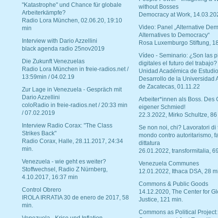
"Katastrophe" und Chance für globale
without Bosses
Arbeiterkämpfe?
Democracy at Work, 14.03.20
Radio Lora München, 02.06.20, 19:10
Video: Panel „Alternative Dem
min
Alternatives to Democracy“
Interview with Dario Azzellini
Rosa Luxemburgo Stiftung, 1
black agenda radio 25nov2019
Vídeo - Seminario: ¿Son las p
Die Zukunft Venezuelas
digitales el futuro del trabajo?
Radio Lora München in freie-radios.net /
Unidad Académica de Estudio
13:59min / 04.02.19
Desarrollo de la Universidad
de Zacatecas, 01.11.22
Zur Lage in Venezuela - Gespräch mit
Dario Azzellini
Arbeiter*innen als Boss. Des
coloRadio in freie-radios.net / 20:33 min
eigener Schmied!
/ 07.02.2019
22.3.2022, Mirko Schultze, 86
Interview Radio Corax: "The Class
Se non noi, chi? Lavoratori di t
Strikes Back"
mondo contro autoritarismo, f
Radio Corax, Halle, 28.11.2017, 24:34
dittatura
min.
26.01.2022, transformitalia, 6
Venezuela - wie geht es weiter?
Venezuela Communes
Stoffwechsel, Radio Z Nürnberg,
12.01.2022, Ithaca DSA, 28 m
4.10.2017, 16:37 min
Commons & Public Goods
Control Obrero
14.12.2020, The Center for Gl
IROLA IRRATIA 30 de enero de 2017, 58
Justice, 121 min.
min.
Commons as Political Project: