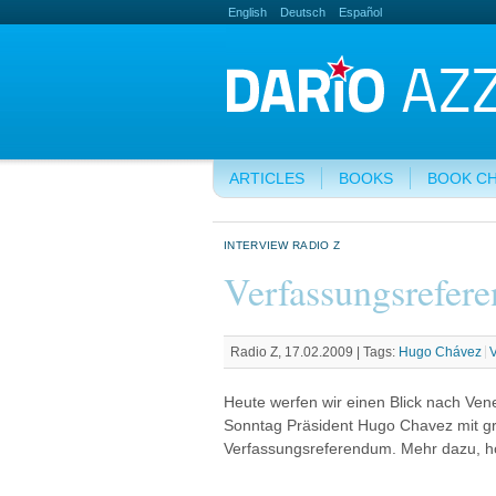
English
Deutsch
Español
ARTICLES
BOOKS
BOOK C
INTERVIEW RADIO Z
Verfassungsrefer
Radio Z, 17.02.2009 |
Tags:
Hugo Chávez
Heute werfen wir einen Blick nach Ve
Sonntag Präsident Hugo Chavez mit g
Verfassungsreferendum. Mehr dazu, hört