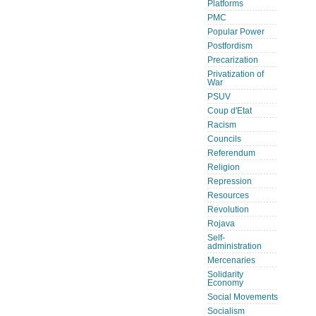
Platforms
PMC
Popular Power
Postfordism
Precarization
Privatization of
War
PSUV
Coup d'Etat
Racism
Councils
Referendum
Religion
Repression
Resources
Revolution
Rojava
Self-
administration
Mercenaries
Solidarity
Economy
Social Movements
Socialism