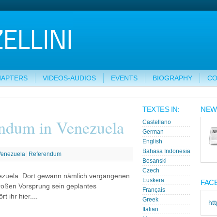
HAPTERS
VIDEOS-AUDIOS
EVENTS
BIOGRAPHY
CO
TEXTES IN:
NEW
endum in Venezuela
Castellano
German
English
Bahasa Indonesia
Venezuela
Referendum
Bosanski
Czech
nezuela. Dort gewann nämlich vergangenen
Euskera
FAC
roßen Vorsprung sein geplantes
Français
 ihr hier....
Greek
ht
Italian