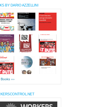
S BY DARIO AZZELLINI
l Books ›››
KERSCONTROL.NET