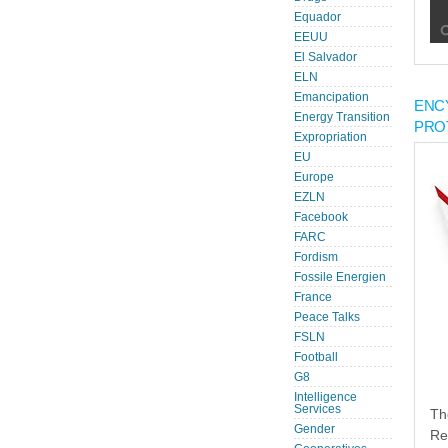
Equador
EEUU
El Salvador
ELN
Emancipation
ENC
Energy Transition
PRO
Expropriation
EU
Europe
EZLN
Facebook
FARC
Fordism
Fossile Energien
France
Peace Talks
FSLN
Football
G8
Intelligence
Services
Th
Gender
Re