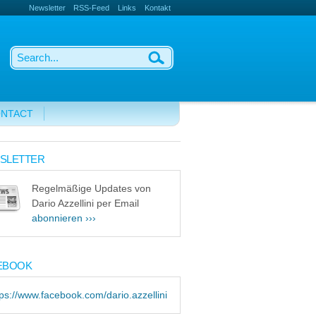
Newsletter
RSS-Feed
Links
Kontakt
NTACT
SLETTER
Regelmäßige Updates von
Dario Azzellini per Email
abonnieren ›››
EBOOK
tps://www.facebook.com/dario.azzellini