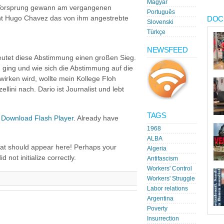
Magyar
n Vorsprung gewann am vergangenen
Português
nt Hugo Chavez das von ihm angestrebte
DOC
Slovenski
Türkçe
NEWSFEED
eutet diese Abstimmung einen großen Sieg.
ing und wie sich die Abstimmung auf die
wirken wird, wollte mein Kollege Floh
ellini nach. Dario ist Journalist und lebt
TAGS
.
Download Flash Player
. Already have
1968
ALBA
hat should appear here! Perhaps your
Algeria
 not initialize correctly.
Antifascism
Workers' Control
Workers' Struggle
Labor relations
Argentina
Poverty
Insurrection