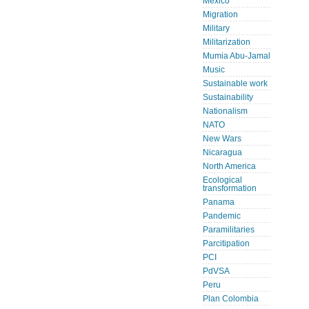
Mexico
Migration
Military
Militarization
Mumia Abu-Jamal
Music
Sustainable work
Sustainability
Nationalism
NATO
New Wars
Nicaragua
North America
Ecological
transformation
Panama
Pandemic
Paramilitaries
Parcitipation
PCI
PdVSA
Peru
Plan Colombia