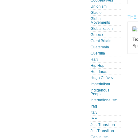
Cooperatives
Unionism
Gladio
THE 
Global
Movements
Globalization
Greece
Te
Great Britain
Sp
Guatemala
Guerrilla
Haiti
Hip Hop
Honduras
Hugo Chávez
Imperialism
Indigenous
People
Internationalism
Iraq
Italy
IMF
Just Transition
JustTransition
Capitalism