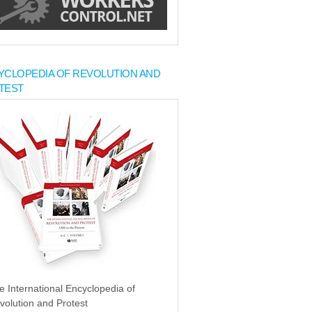
YCLOPEDIA OF REVOLUTION AND
TEST
e International Encyclopedia of
volution and Protest