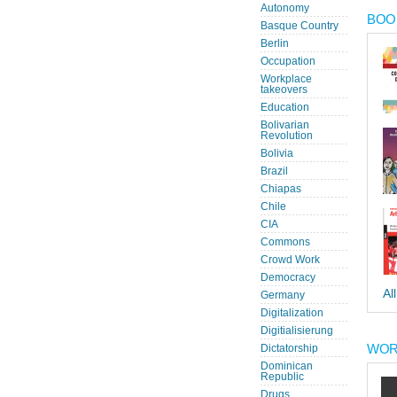
Autonomy
BOOK
Basque Country
Berlin
Occupation
Workplace
takeovers
Education
Bolivarian
Revolution
Bolivia
Brazil
Chiapas
Chile
CIA
Commons
Crowd Work
Democracy
Al
Germany
Digitalization
Digitialisierung
WOR
Dictatorship
Dominican
Republic
Drugs