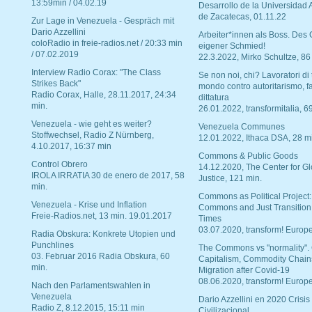
13:59min / 04.02.19
Desarrollo de la Universidad
de Zacatecas, 01.11.22
Zur Lage in Venezuela - Gespräch mit
Dario Azzellini
Arbeiter*innen als Boss. Des
coloRadio in freie-radios.net / 20:33 min
eigener Schmied!
/ 07.02.2019
22.3.2022, Mirko Schultze, 86
Interview Radio Corax: "The Class
Se non noi, chi? Lavoratori di t
Strikes Back"
mondo contro autoritarismo, f
Radio Corax, Halle, 28.11.2017, 24:34
dittatura
min.
26.01.2022, transformitalia, 6
Venezuela - wie geht es weiter?
Venezuela Communes
Stoffwechsel, Radio Z Nürnberg,
12.01.2022, Ithaca DSA, 28 m
4.10.2017, 16:37 min
Commons & Public Goods
Control Obrero
14.12.2020, The Center for Gl
IROLA IRRATIA 30 de enero de 2017, 58
Justice, 121 min.
min.
Commons as Political Project:
Venezuela - Krise und Inflation
Commons and Just Transition
Freie-Radios.net, 13 min. 19.01.2017
Times
03.07.2020, transform! Europe
Radia Obskura: Konkrete Utopien und
Punchlines
The Commons vs "normality".
03. Februar 2016 Radia Obskura, 60
Capitalism, Commodity Chain
min.
Migration after Covid-19
08.06.2020, transform! Europe
Nach den Parlamentswahlen in
Venezuela
Dario Azzellini en 2020 Crisis
Radio Z, 8.12.2015, 15:11 min
Civilizacional