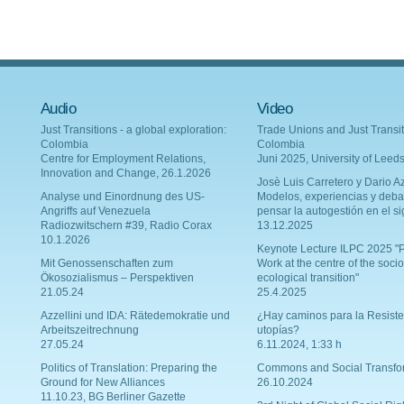
Audio
Video
Just Transitions - a global exploration:
Trade Unions and Just Transit
Colombia
Colombia
Centre for Employment Relations,
Juni 2025, University of Leed
Innovation and Change, 26.1.2026
Josè Luis Carretero y Dario Az
Analyse und Einordnung des US-
Modelos, experiencias y deba
Angriffs auf Venezuela
pensar la autogestión en el si
Radiozwitschern #39, Radio Corax
13.12.2025
10.1.2026
Keynote Lecture ILPC 2025 "P
Mit Genossenschaften zum
Work at the centre of the socio
Ökosozialismus – Perspektiven
ecological transition"
21.05.24
25.4.2025
Azzellini und IDA: Rätedemokratie und
¿Hay caminos para la Resiste
Arbeitszeitrechnung
utopías?
27.05.24
6.11.2024, 1:33 h
Politics of Translation: Preparing the
Commons and Social Transfo
Ground for New Alliances
26.10.2024
11.10.23, BG Berliner Gazette