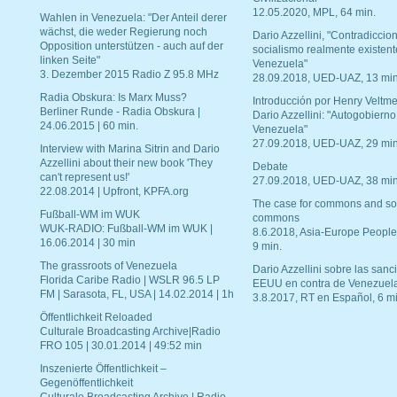
12.05.2020, MPL, 64 min.
Wahlen in Venezuela: "Der Anteil derer
wächst, die weder Regierung noch
Dario Azzellini, "Contradiccio
Opposition unterstützen - auch auf der
socialismo realmente existent
linken Seite"
Venezuela"
3. Dezember 2015 Radio Z 95.8 MHz
28.09.2018, UED-UAZ, 13 min
Radia Obskura: Is Marx Muss?
Introducción por Henry Veltme
Berliner Runde - Radia Obskura |
Dario Azzellini: "Autogobierno
24.06.2015 | 60 min.
Venezuela"
27.09.2018, UED-UAZ, 29 min
Interview with Marina Sitrin and Dario
Azzellini about their new book 'They
Debate
can't represent us!'
27.09.2018, UED-UAZ, 38 min
22.08.2014 | Upfront, KPFA.org
The case for commons and so
Fußball-WM im WUK
commons
WUK-RADIO: Fußball-WM im WUK |
8.6.2018, Asia-Europe People
16.06.2014 | 30 min
9 min.
The grassroots of Venezuela
Dario Azzellini sobre las san
Florida Caribe Radio | WSLR 96.5 LP
EEUU en contra de Venezuel
FM | Sarasota, FL, USA | 14.02.2014 | 1h
3.8.2017, RT en Español, 6 mi
Öffentlichkeit Reloaded
Culturale Broadcasting Archive|Radio
FRO 105 | 30.01.2014 | 49:52 min
Inszenierte Öffentlichkeit –
Gegenöffentlichkeit