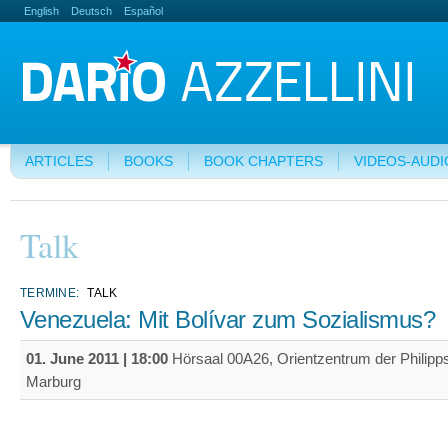
English
Deutsch
Español
ARTICLES
BOOKS
BOOK CHAPTERS
VIDEOS-AUDI
Talk
TERMINE:
TALK
Venezuela: Mit Bolívar zum Sozialismus?
01. June 2011 | 18:00
Hörsaal 00A26, Orientzentrum der Philipps-
Marburg