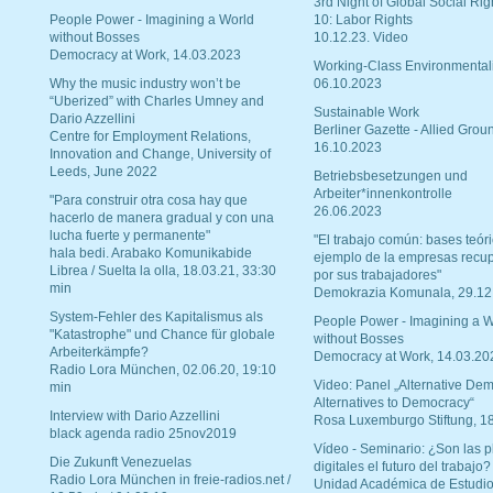
3rd Night of Global Social Rig
People Power - Imagining a World
10: Labor Rights
without Bosses
10.12.23. Video
Democracy at Work, 14.03.2023
Working-Class Environmental
Why the music industry won’t be
06.10.2023
“Uberized” with Charles Umney and
Sustainable Work
Dario Azzellini
Berliner Gazette - Allied Grou
Centre for Employment Relations,
16.10.2023
Innovation and Change, University of
Leeds, June 2022
Betriebsbesetzungen und
Arbeiter*innenkontrolle
"Para construir otra cosa hay que
26.06.2023
hacerlo de manera gradual y con una
lucha fuerte y permanente"
"El trabajo común: bases teóri
hala bedi. Arabako Komunikabide
ejemplo de la empresas recu
Librea / Suelta la olla, 18.03.21, 33:30
por sus trabajadores"
min
Demokrazia Komunala, 29.12
System-Fehler des Kapitalismus als
People Power - Imagining a W
"Katastrophe" und Chance für globale
without Bosses
Arbeiterkämpfe?
Democracy at Work, 14.03.20
Radio Lora München, 02.06.20, 19:10
Video: Panel „Alternative Dem
min
Alternatives to Democracy“
Interview with Dario Azzellini
Rosa Luxemburgo Stiftung, 1
black agenda radio 25nov2019
Vídeo - Seminario: ¿Son las p
Die Zukunft Venezuelas
digitales el futuro del trabajo?
Radio Lora München in freie-radios.net /
Unidad Académica de Estudio