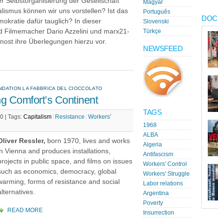
r Selbstorganisierung der Gesellschaft
Magyar
lismus können wir uns vorstellen? Ist das
Português
DOC
okratie dafür tauglich? In dieser
Slovenski
nd Filmemacher Dario Azzelini und marx21-
Türkçe
nost ihre Überlegungen hierzu vor.
NEWSFEED
UNDATION LA FABBRICA DEL CIOCCOLATO
ng Comfort’s Continent
TAGS
0 |
Tags:
Capitalism
Resistance
Workers'
1968
ALBA
Oliver Ressler,
born 1970, lives and works
Algeria
in Vienna and produces installations,
Antifascism
projects in public space, and films on issues
Workers' Control
such as economics, democracy, global
Workers' Struggle
warming, forms of resistance and social
Labor relations
alternatives.
Argentina
Poverty
READ MORE
Insurrection