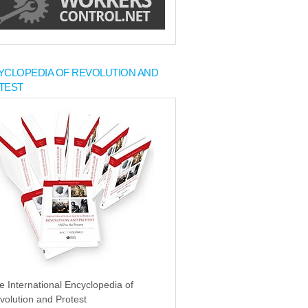
YCLOPEDIA OF REVOLUTION AND
TEST
e International Encyclopedia of
volution and Protest