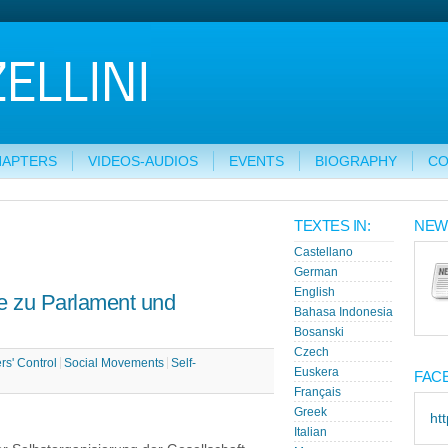
HAPTERS
VIDEOS-AUDIOS
EVENTS
BIOGRAPHY
CO
TEXTES IN:
NEW
Castellano
German
English
ve zu Parlament und
Bahasa Indonesia
Bosanski
Czech
rs' Control
Social Movements
Self-
Euskera
FAC
Français
Greek
ht
Italian