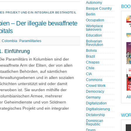
Autonomy
BOOK
Basque Country
HES PROJEKT UND EIN INTEGRALER BESTANDTEIL
Berlin
Occupation
ien – Der illegale bewaffnete
Workplace
itals
takeovers
Education
Colombia
Paramilitaries
Bolivarian
Revolution
1. Einführung
Bolivia
Brazil
Die Paramilitärs in Kolumbien sind der
Chiapas
bewaffnete Arm der Eliten, der von allen
Chile
staatlichen Behörden, auf sämtlichen
CIA
Verwaltungsebenen und in allen sozialen
Commons
Schichten unterstützt wird oder damit
Crowd Work
verwoben ist. Sie wurden mithilfe der
Democracy
kolumbianischen Armee, mehrerer
Al
Germany
er Geheimdienste und von Söldnern
Digitalization
trategisches Projekt und ein integraler
Digitialisierung
WOR
Dictatorship
Dominican
Republic
Drugs