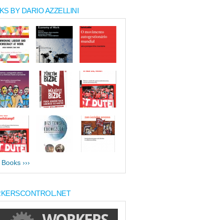
S BY DARIO AZZELLINI
l Books ›››
KERSCONTROL.NET