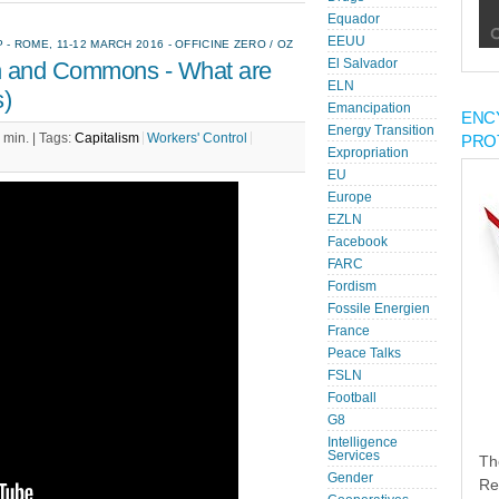
Equador
EEUU
ROME, 11-12 MARCH 2016 - OFFICINE ZERO / OZ
ion and Commons - What are
El Salvador
ELN
s)
Emancipation
ENC
Energy Transition
 min. |
Tags:
Capitalism
Workers' Control
PRO
Expropriation
EU
Europe
EZLN
Facebook
FARC
Fordism
Fossile Energien
France
Peace Talks
FSLN
Football
G8
Intelligence
Services
Th
Gender
Re