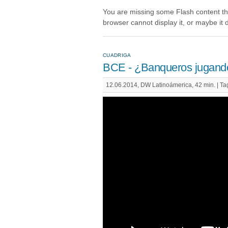
You are missing some Flash content t
browser cannot display it, or maybe it did
CUADRIGA
BCE - ¿Banqueros jugando 
12.06.2014, DW Latinoámerica, 42 min. |
Ta