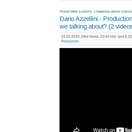
TRASFORM! EUROPE, COMMONS WORK GROUP - 
Dario Azzellini - Product
we talking about? (2 video
19.03.2016, Altra News, 10:44 min. and 6:32
Resources