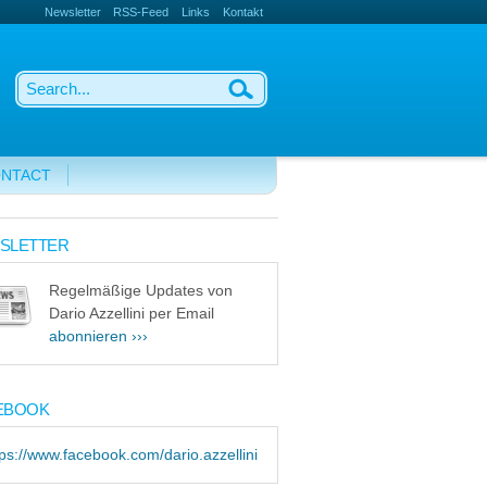
Newsletter
RSS-Feed
Links
Kontakt
NTACT
SLETTER
Regelmäßige Updates von
Dario Azzellini per Email
abonnieren ›››
EBOOK
tps://www.facebook.com/dario.azzellini