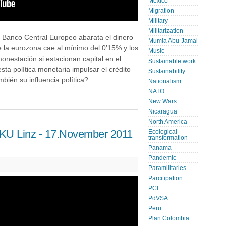
Mexico
Migration
Military
Militarization
l Banco Central Europeo abarata el dinero
Mumia Abu-Jamal
e la eurozona cae al mínimo del 0’15% y los
Music
nestación si estacionan capital en el
Sustainable work
sta política monetaria impulsar el crédito
Sustainability
mbién su influencia política?
Nationalism
NATO
New Wars
Nicaragua
North America
 JKU Linz - 17.November 2011
Ecological
transformation
Panama
Pandemic
Paramilitaries
Parcitipation
PCI
PdVSA
Peru
Plan Colombia