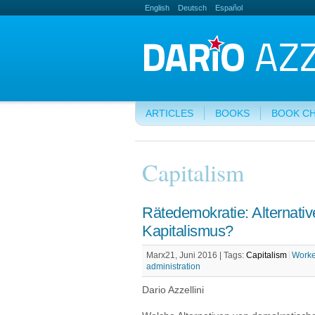
English
Deutsch
Español
ARTICLES
BOOKS
BOOK C
Capitalism
Rätedemokratie: Alternati
Kapitalismus?
Marx21, Juni 2016 |
Tags:
Capitalism
Worke
administration
Dario Azzellini