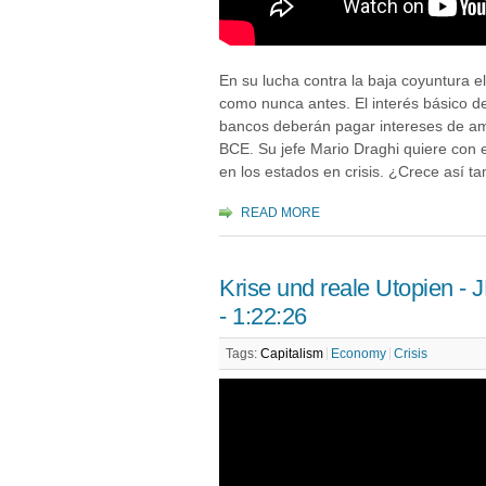
En su lucha contra la baja coyuntura e
como nunca antes. El interés básico d
bancos deberán pagar intereses de amo
BCE. Su jefe Mario Draghi quiere con e
en los estados en crisis. ¿Crece así ta
READ MORE
Krise und reale Utopien -
- 1:22:26
Tags:
Capitalism
Economy
Crisis