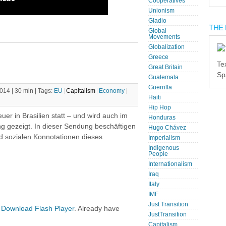
Cooperatives
Unionism
Gladio
THE 
Global
Movements
Globalization
Greece
Te
Great Britain
Sp
Guatemala
Guerrilla
14 | 30 min |
Tags:
EU
Capitalism
Economy
Haiti
Hip Hop
uer in Brasilien statt – und wird auch im
Honduras
ng gezeigt. In dieser Sendung beschäftigen
Hugo Chávez
d sozialen Konnotationen dieses
Imperialism
Indigenous
People
Internationalism
Iraq
Italy
IMF
Just Transition
.
Download Flash Player
. Already have
JustTransition
Capitalism