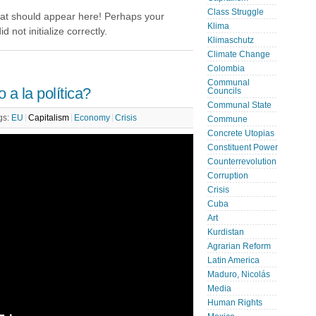
Class Struggle
hat should appear here! Perhaps your
Klima
 not initialize correctly.
Klimaschutz
Climate Change
Colombia
Communal
a la política?
Councils
Communal State
gs:
EU
Capitalism
Economy
Crisis
Commune
Concrete Utopias
Constituent Power
Counterrevolution
Corruption
Crisis
Cuba
Art
Kurdistan
Agrarian Reform
Latin America
Maduro, Nicolás
Media
Human Rights