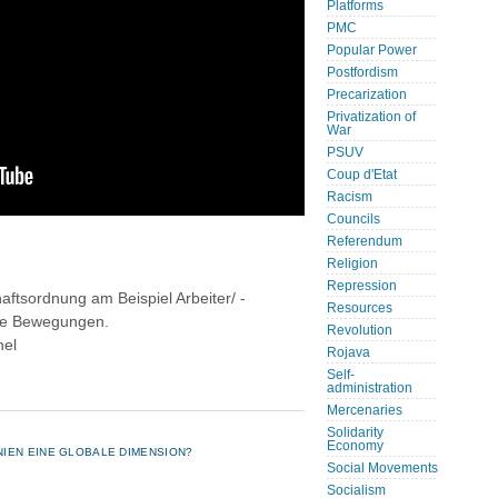
Platforms
PMC
Popular Power
Postfordism
Precarization
Privatization of
War
PSUV
Coup d'Etat
Racism
Councils
Referendum
Religion
Repression
aftsordnung am Beispiel Arbeiter/ -
Resources
ale Bewegungen.
Revolution
nel
Rojava
Self-
administration
Mercenaries
Solidarity
Economy
IEN EINE GLOBALE DIMENSION?
Social Movements
Socialism