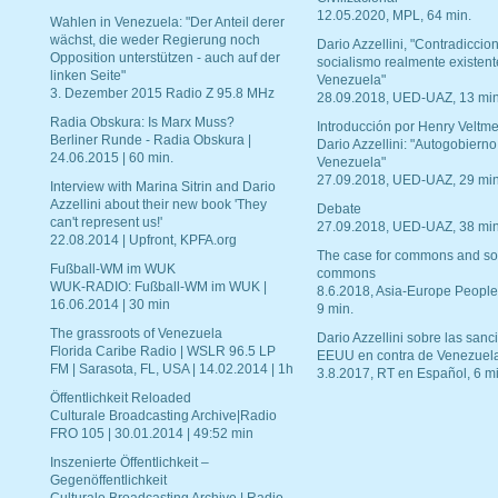
12.05.2020, MPL, 64 min.
Wahlen in Venezuela: "Der Anteil derer
wächst, die weder Regierung noch
Dario Azzellini, "Contradiccio
Opposition unterstützen - auch auf der
socialismo realmente existent
linken Seite"
Venezuela"
3. Dezember 2015 Radio Z 95.8 MHz
28.09.2018, UED-UAZ, 13 min
Radia Obskura: Is Marx Muss?
Introducción por Henry Veltme
Berliner Runde - Radia Obskura |
Dario Azzellini: "Autogobierno
24.06.2015 | 60 min.
Venezuela"
27.09.2018, UED-UAZ, 29 min
Interview with Marina Sitrin and Dario
Azzellini about their new book 'They
Debate
can't represent us!'
27.09.2018, UED-UAZ, 38 min
22.08.2014 | Upfront, KPFA.org
The case for commons and so
Fußball-WM im WUK
commons
WUK-RADIO: Fußball-WM im WUK |
8.6.2018, Asia-Europe People
16.06.2014 | 30 min
9 min.
The grassroots of Venezuela
Dario Azzellini sobre las san
Florida Caribe Radio | WSLR 96.5 LP
EEUU en contra de Venezuel
FM | Sarasota, FL, USA | 14.02.2014 | 1h
3.8.2017, RT en Español, 6 mi
Öffentlichkeit Reloaded
Culturale Broadcasting Archive|Radio
FRO 105 | 30.01.2014 | 49:52 min
Inszenierte Öffentlichkeit –
Gegenöffentlichkeit