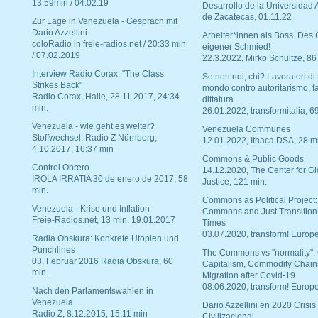
13:59min / 04.02.19
Desarrollo de la Universidad
de Zacatecas, 01.11.22
Zur Lage in Venezuela - Gespräch mit
Dario Azzellini
Arbeiter*innen als Boss. Des
coloRadio in freie-radios.net / 20:33 min
eigener Schmied!
/ 07.02.2019
22.3.2022, Mirko Schultze, 86
Interview Radio Corax: "The Class
Se non noi, chi? Lavoratori di t
Strikes Back"
mondo contro autoritarismo, f
Radio Corax, Halle, 28.11.2017, 24:34
dittatura
min.
26.01.2022, transformitalia, 6
Venezuela - wie geht es weiter?
Venezuela Communes
Stoffwechsel, Radio Z Nürnberg,
12.01.2022, Ithaca DSA, 28 m
4.10.2017, 16:37 min
Commons & Public Goods
Control Obrero
14.12.2020, The Center for Gl
IROLA IRRATIA 30 de enero de 2017, 58
Justice, 121 min.
min.
Commons as Political Project:
Venezuela - Krise und Inflation
Commons and Just Transition
Freie-Radios.net, 13 min. 19.01.2017
Times
03.07.2020, transform! Europe
Radia Obskura: Konkrete Utopien und
Punchlines
The Commons vs "normality".
03. Februar 2016 Radia Obskura, 60
Capitalism, Commodity Chain
min.
Migration after Covid-19
08.06.2020, transform! Europe
Nach den Parlamentswahlen in
Venezuela
Dario Azzellini en 2020 Crisis
Radio Z, 8.12.2015, 15:11 min
Civilizacional