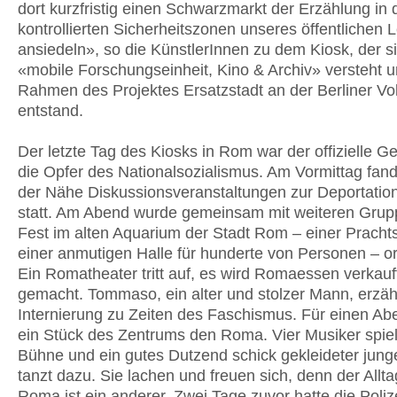
dort kurzfristig einen Schwarzmarkt der Erzählung in 
kontrollierten Sicherheitszonen unseres öffentlichen 
ansiedeln», so die KünstlerInnen zu dem Kiosk, der si
«mobile Forschungseinheit, Kino & Archiv» versteht 
Rahmen des Projektes Ersatzstadt an der Berliner V
entstand.
Der letzte Tag des Kiosks in Rom war der offizielle G
die Opfer des Nationalsozialismus. Am Vormittag fan
der Nähe Diskussionsveranstaltungen zur Deportati
statt. Am Abend wurde gemeinsam mit weiteren Grup
Fest im alten Aquarium der Stadt Rom – einer Prachtsv
einer anmutigen Halle für hunderte von Personen – or
Ein Romatheater tritt auf, es wird Romaessen verkau
gemacht. Tommaso, ein alter und stolzer Mann, erzäh
Internierung zu Zeiten des Faschismus. Für einen Ab
ein Stück des Zentrums den Roma. Vier Musiker spiel
Bühne und ein gutes Dutzend schick gekleideter jung
tanzt dazu. Sie lachen und freuen sich, denn der Alltag
Roma ist ein anderer. Zwei Tage zuvor hatte die Poliz