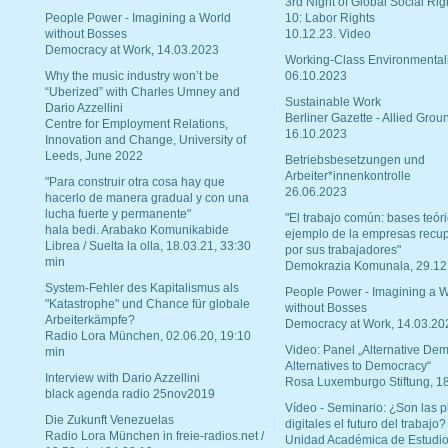
3rd Night of Global Social Rig
People Power - Imagining a World
10: Labor Rights
without Bosses
10.12.23. Video
Democracy at Work, 14.03.2023
Working-Class Environmental
Why the music industry won’t be
06.10.2023
“Uberized” with Charles Umney and
Sustainable Work
Dario Azzellini
Berliner Gazette - Allied Grou
Centre for Employment Relations,
16.10.2023
Innovation and Change, University of
Leeds, June 2022
Betriebsbesetzungen und
Arbeiter*innenkontrolle
"Para construir otra cosa hay que
26.06.2023
hacerlo de manera gradual y con una
lucha fuerte y permanente"
"El trabajo común: bases teóri
hala bedi. Arabako Komunikabide
ejemplo de la empresas recu
Librea / Suelta la olla, 18.03.21, 33:30
por sus trabajadores"
min
Demokrazia Komunala, 29.12
System-Fehler des Kapitalismus als
People Power - Imagining a W
"Katastrophe" und Chance für globale
without Bosses
Arbeiterkämpfe?
Democracy at Work, 14.03.20
Radio Lora München, 02.06.20, 19:10
Video: Panel „Alternative Dem
min
Alternatives to Democracy“
Interview with Dario Azzellini
Rosa Luxemburgo Stiftung, 1
black agenda radio 25nov2019
Vídeo - Seminario: ¿Son las p
Die Zukunft Venezuelas
digitales el futuro del trabajo?
Radio Lora München in freie-radios.net /
Unidad Académica de Estudio