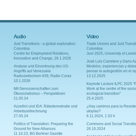
Audio
Video
Just Transitions - a global exploration:
Trade Unions and Just Transit
Colombia
Colombia
Centre for Employment Relations,
Juni 2025, University of Leed
Innovation and Change, 26.1.2026
Josè Luis Carretero y Dario Az
Analyse und Einordnung des US-
Modelos, experiencias y deba
Angriffs auf Venezuela
pensar la autogestión en el si
Radiozwitschern #39, Radio Corax
13.12.2025
10.1.2026
Keynote Lecture ILPC 2025 "P
Mit Genossenschaften zum
Work at the centre of the socio
Ökosozialismus – Perspektiven
ecological transition"
21.05.24
25.4.2025
Azzellini und IDA: Rätedemokratie und
¿Hay caminos para la Resiste
Arbeitszeitrechnung
utopías?
27.05.24
6.11.2024, 1:33 h
Politics of Translation: Preparing the
Commons and Social Transfo
Ground for New Alliances
26.10.2024
11.10.23, BG Berliner Gazette