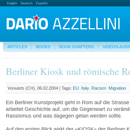
English
Deutsch
Español
ARTICLES
BOOKS
BOOK CHAPTERS
VIDEOS-AUDI
Berliner Kiosk und römische 
Vorwärts (CH), 06.02.2004 |
Tags:
EU
Italy
Racism
Migration
Ein Berliner Kunstprojekt geht in Rom auf die Strasse
arbeitet Geschichte auf, um die Gegenwart zu verän
Rassismus und was dagegen getan werden sollte.
Auf den ersten Blick wirkt der «KIOSK» der Berliner 