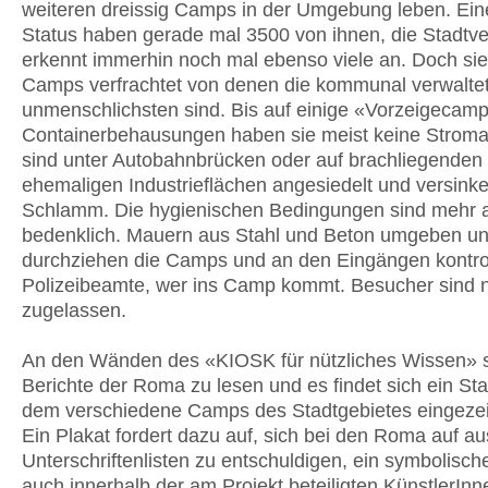
weiteren dreissig Camps in der Umgebung leben. Ein
Status haben gerade mal 3500 von ihnen, die Stadtv
erkennt immerhin noch mal ebenso viele an. Doch sie
Camps verfrachtet von denen die kommunal verwaltet
unmenschlichsten sind. Bis auf einige «Vorzeigecamp
Containerbehausungen haben sie meist keine Stroma
sind unter Autobahnbrücken oder auf brachliegenden
ehemaligen Industrieflächen angesiedelt und versink
Schlamm. Die hygienischen Bedingungen sind mehr a
bedenklich. Mauern aus Stahl und Beton umgeben u
durchziehen die Camps und an den Eingängen kontrol
Polizeibeamte, wer ins Camp kommt. Besucher sind n
zugelassen.
An den Wänden des «KIOSK für nützliches Wissen» 
Berichte der Roma zu lesen und es findet sich ein Sta
dem verschiedene Camps des Stadtgebietes eingezei
Ein Plakat fordert dazu auf, sich bei den Roma auf a
Unterschriftenlisten zu entschuldigen, ein symbolische
auch innerhalb der am Projekt beteiligten KünstlerInn