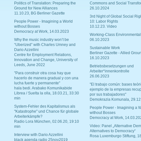
Politics of Translation: Preparing the
Commons and Social Transfo
Ground for New Alliances
26.10.2024
11.10.23, BG Berliner Gazette
3rd Night of Global Social Rig
People Power - Imagining a World
10: Labor Rights
without Bosses
10.12.23. Video
Democracy at Work, 14.03.2023
Working-Class Environmental
Why the music industry won’t be
06.10.2023
“Uberized” with Charles Umney and
Sustainable Work
Dario Azzellini
Berliner Gazette - Allied Grou
Centre for Employment Relations,
16.10.2023
Innovation and Change, University of
Leeds, June 2022
Betriebsbesetzungen und
Arbeiter*innenkontrolle
"Para construir otra cosa hay que
26.06.2023
hacerlo de manera gradual y con una
lucha fuerte y permanente"
"El trabajo común: bases teóri
hala bedi. Arabako Komunikabide
ejemplo de la empresas recu
Librea / Suelta la olla, 18.03.21, 33:30
por sus trabajadores"
min
Demokrazia Komunala, 29.12
System-Fehler des Kapitalismus als
People Power - Imagining a W
"Katastrophe" und Chance für globale
without Bosses
Arbeiterkämpfe?
Democracy at Work, 14.03.20
Radio Lora München, 02.06.20, 19:10
Video: Panel „Alternative Dem
min
Alternatives to Democracy“
Interview with Dario Azzellini
Rosa Luxemburgo Stiftung, 1
black agenda radio 25nov2019