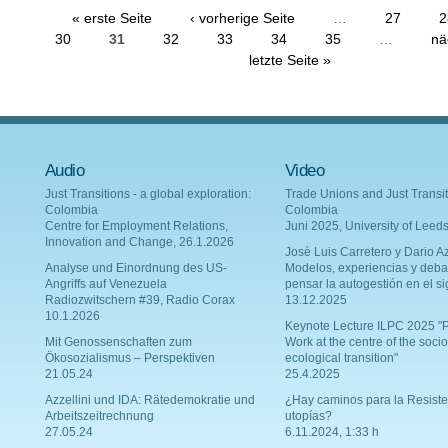
« erste Seite
‹ vorherige Seite
…
27
2
30
31
32
33
34
35
…
nä
letzte Seite »
Audio
Video
Just Transitions - a global exploration:
Trade Unions and Just Transit
Colombia
Colombia
Centre for Employment Relations,
Juni 2025, University of Leed
Innovation and Change, 26.1.2026
Josè Luis Carretero y Dario Az
Analyse und Einordnung des US-
Modelos, experiencias y deba
Angriffs auf Venezuela
pensar la autogestión en el si
Radiozwitschern #39, Radio Corax
13.12.2025
10.1.2026
Keynote Lecture ILPC 2025 "P
Mit Genossenschaften zum
Work at the centre of the socio
Ökosozialismus – Perspektiven
ecological transition"
21.05.24
25.4.2025
Azzellini und IDA: Rätedemokratie und
¿Hay caminos para la Resiste
Arbeitszeitrechnung
utopías?
27.05.24
6.11.2024, 1:33 h