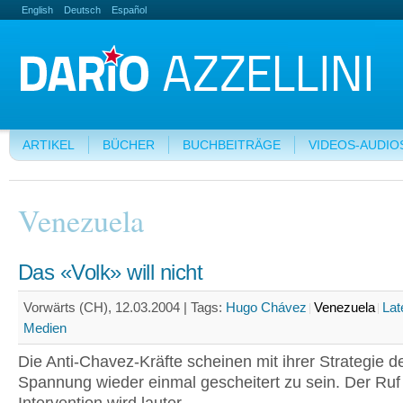
English
Deutsch
Español
ARTIKEL
BÜCHER
BUCHBEITRÄGE
VIDEOS-AUDIO
Venezuela
Das «Volk» will nicht
Vorwärts (CH), 12.03.2004 |
Tags:
Hugo Chávez
Venezuela
Lat
Medien
Die Anti-Chavez-Kräfte scheinen mit ihrer Strategie d
Spannung wieder einmal gescheitert zu sein. Der Ruf