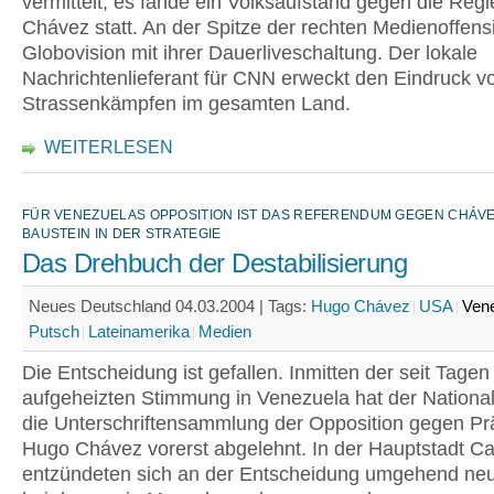
vermittelt, es fände ein Volksaufstand gegen die Reg
Chávez statt. An der Spitze der rechten Medienoffens
Globovision mit ihrer Dauerliveschaltung. Der lokale
Nachrichtenlieferant für CNN erweckt den Eindruck v
Strassenkämpfen im gesamten Land.
WEITERLESEN
FÜR VENEZUELAS OPPOSITION IST DAS REFERENDUM GEGEN CHÁVE
BAUSTEIN IN DER STRATEGIE
Das Drehbuch der Destabilisierung
Neues Deutschland 04.03.2004 |
Tags:
Hugo Chávez
USA
Ven
Putsch
Lateinamerika
Medien
Die Entscheidung ist gefallen. Inmitten der seit Tagen
aufgeheizten Stimmung in Venezuela hat der Nationa
die Unterschriftensammlung der Opposition gegen Pr
Hugo Chávez vorerst abgelehnt. In der Hauptstadt C
entzündeten sich an der Entscheidung umgehend ne