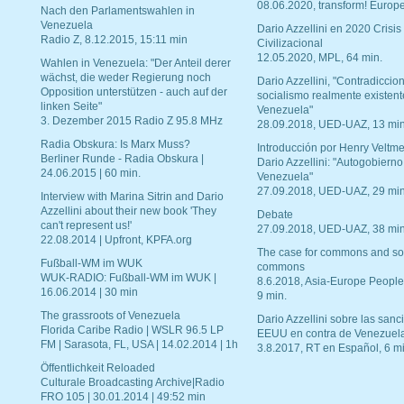
08.06.2020, transform! Europe
Nach den Parlamentswahlen in
Venezuela
Dario Azzellini en 2020 Crisis
Radio Z, 8.12.2015, 15:11 min
Civilizacional
12.05.2020, MPL, 64 min.
Wahlen in Venezuela: "Der Anteil derer
wächst, die weder Regierung noch
Dario Azzellini, "Contradiccio
Opposition unterstützen - auch auf der
socialismo realmente existent
linken Seite"
Venezuela"
3. Dezember 2015 Radio Z 95.8 MHz
28.09.2018, UED-UAZ, 13 min
Radia Obskura: Is Marx Muss?
Introducción por Henry Veltme
Berliner Runde - Radia Obskura |
Dario Azzellini: "Autogobierno
24.06.2015 | 60 min.
Venezuela"
27.09.2018, UED-UAZ, 29 min
Interview with Marina Sitrin and Dario
Azzellini about their new book 'They
Debate
can't represent us!'
27.09.2018, UED-UAZ, 38 min
22.08.2014 | Upfront, KPFA.org
The case for commons and so
Fußball-WM im WUK
commons
WUK-RADIO: Fußball-WM im WUK |
8.6.2018, Asia-Europe People
16.06.2014 | 30 min
9 min.
The grassroots of Venezuela
Dario Azzellini sobre las san
Florida Caribe Radio | WSLR 96.5 LP
EEUU en contra de Venezuel
FM | Sarasota, FL, USA | 14.02.2014 | 1h
3.8.2017, RT en Español, 6 mi
Öffentlichkeit Reloaded
Culturale Broadcasting Archive|Radio
FRO 105 | 30.01.2014 | 49:52 min