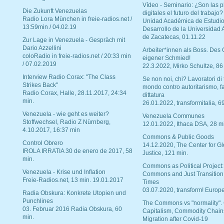
Vídeo - Seminario: ¿Son las p
Die Zukunft Venezuelas
digitales el futuro del trabajo?
Radio Lora München in freie-radios.net /
Unidad Académica de Estudio
13:59min / 04.02.19
Desarrollo de la Universidad
de Zacatecas, 01.11.22
Zur Lage in Venezuela - Gespräch mit
Dario Azzellini
Arbeiter*innen als Boss. Des
coloRadio in freie-radios.net / 20:33 min
eigener Schmied!
/ 07.02.2019
22.3.2022, Mirko Schultze, 86
Interview Radio Corax: "The Class
Se non noi, chi? Lavoratori di t
Strikes Back"
mondo contro autoritarismo, f
Radio Corax, Halle, 28.11.2017, 24:34
dittatura
min.
26.01.2022, transformitalia, 6
Venezuela - wie geht es weiter?
Venezuela Communes
Stoffwechsel, Radio Z Nürnberg,
12.01.2022, Ithaca DSA, 28 m
4.10.2017, 16:37 min
Commons & Public Goods
Control Obrero
14.12.2020, The Center for Gl
IROLA IRRATIA 30 de enero de 2017, 58
Justice, 121 min.
min.
Commons as Political Project:
Venezuela - Krise und Inflation
Commons and Just Transition
Freie-Radios.net, 13 min. 19.01.2017
Times
03.07.2020, transform! Europe
Radia Obskura: Konkrete Utopien und
Punchlines
The Commons vs "normality".
03. Februar 2016 Radia Obskura, 60
Capitalism, Commodity Chain
min.
Migration after Covid-19