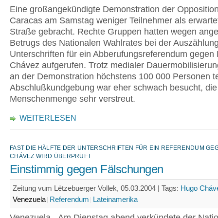
Eine großangekündigte Demonstration der Opposition
Caracas am Samstag weniger Teilnehmer als erwartet
Straße gebracht. Rechte Gruppen hatten wegen ange
Betrugs des Nationalen Wahlrates bei der Auszählun
Unterschriften für ein Abberufungsreferendum gegen
Chávez aufgerufen. Trotz medialer Dauermobilisier
an der Demonstration höchstens 100 000 Personen tei
Abschlußkundgebung war eher schwach besucht, die
Menschenmenge sehr verstreut.
WEITERLESEN
FAST DIE HÄLFTE DER UNTERSCHRIFTEN FÜR EIN REFERENDUM GE
CHÁVEZ WIRD ÜBERPRÜFT
Einstimmig gegen Fälschungen
Zeitung vum Lëtzebuerger Vollek, 05.03.2004 |
Tags:
Hugo Cháv
Venezuela
Referendum
Lateinamerika
Venezuela - Am Dienstag abend verkündete der Nati