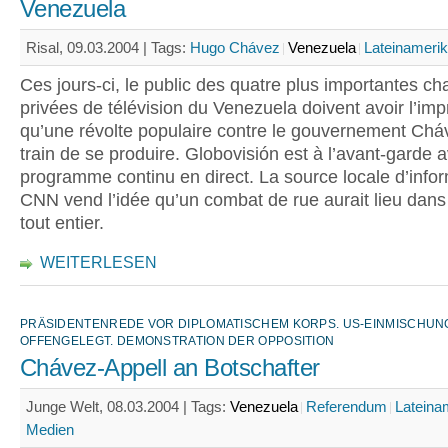
Venezuela
Risal, 09.03.2004 |
Tags:
Hugo Chávez
Venezuela
Lateinameri
Ces jours-ci, le public des quatre plus importantes ch
privées de télévision du Venezuela doivent avoir l’im
qu’une révolte populaire contre le gouvernement Chá
train de se produire. Globovisión est à l’avant-garde 
programme continu en direct. La source locale d’info
CNN vend l’idée qu’un combat de rue aurait lieu dans
tout entier.
WEITERLESEN
PRÄSIDENTENREDE VOR DIPLOMATISCHEM KORPS. US-EINMISCHUN
OFFENGELEGT. DEMONSTRATION DER OPPOSITION
Chávez-Appell an Botschafter
Junge Welt, 08.03.2004 |
Tags:
Venezuela
Referendum
Lateina
Medien