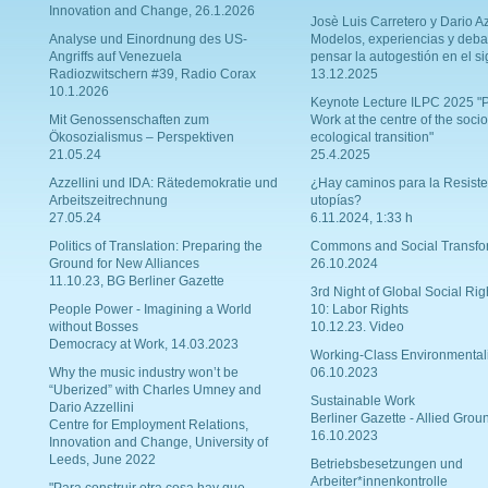
Innovation and Change, 26.1.2026
Josè Luis Carretero y Dario Az
Analyse und Einordnung des US-
Modelos, experiencias y deba
Angriffs auf Venezuela
pensar la autogestión en el si
Radiozwitschern #39, Radio Corax
13.12.2025
10.1.2026
Keynote Lecture ILPC 2025 "P
Mit Genossenschaften zum
Work at the centre of the socio
Ökosozialismus – Perspektiven
ecological transition"
21.05.24
25.4.2025
Azzellini und IDA: Rätedemokratie und
¿Hay caminos para la Resiste
Arbeitszeitrechnung
utopías?
27.05.24
6.11.2024, 1:33 h
Politics of Translation: Preparing the
Commons and Social Transfo
Ground for New Alliances
26.10.2024
11.10.23, BG Berliner Gazette
3rd Night of Global Social Rig
People Power - Imagining a World
10: Labor Rights
without Bosses
10.12.23. Video
Democracy at Work, 14.03.2023
Working-Class Environmental
Why the music industry won’t be
06.10.2023
“Uberized” with Charles Umney and
Sustainable Work
Dario Azzellini
Berliner Gazette - Allied Grou
Centre for Employment Relations,
16.10.2023
Innovation and Change, University of
Leeds, June 2022
Betriebsbesetzungen und
Arbeiter*innenkontrolle