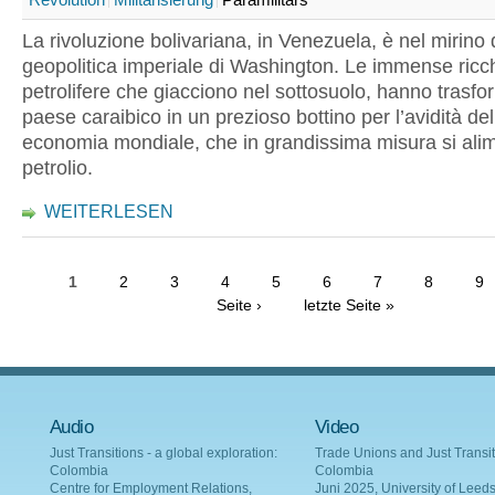
La rivoluzione bolivariana, in Venezuela, è nel mirino 
geopolitica imperiale di Washington. Le immense ric
petrolifere che giacciono nel sottosuolo, hanno trasfor
paese caraibico in un prezioso bottino per l’avidità de
economia mondiale, che in grandissima misura si alim
petrolio.
WEITERLESEN
1
2
3
4
5
6
7
8
9
Seite ›
letzte Seite »
Audio
Video
Just Transitions - a global exploration:
Trade Unions and Just Transit
Colombia
Colombia
Centre for Employment Relations,
Juni 2025, University of Leed