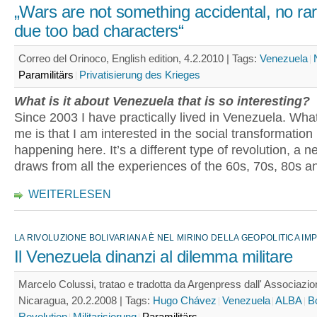
„Wars are not something accidental, no ra
due too bad characters“
Correo del Orinoco, English edition, 4.2.2010 |
Tags:
Venezuela
Paramilitärs
Privatisierung des Krieges
What is it about Venezuela that is so interesting?
Since 2003 I have practically lived in Venezuela. Wha
me is that I am interested in the social transformation
happening here. It’s a different type of revolution, a ne
draws from all the experiences of the 60s, 70s, 80s an
WEITERLESEN
LA RIVOLUZIONE BOLIVARIANA È NEL MIRINO DELLA GEOPOLITICA IM
Il Venezuela dinanzi al dilemma militare
Marcelo Colussi, tratao e tradotta da Argenpress dall' Associazion
Nicaragua, 20.2.2008 |
Tags:
Hugo Chávez
Venezuela
ALBA
B
Revolution
Militarisierung
Paramilitärs