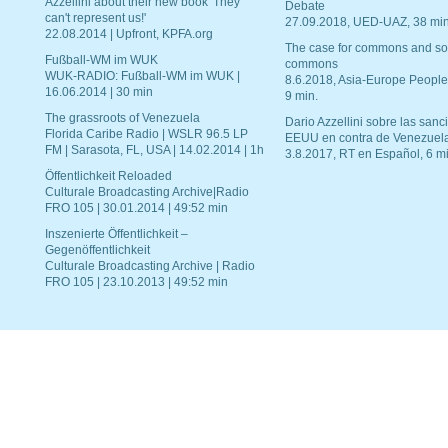
Azzellini about their new book 'They
Debate
can't represent us!'
27.09.2018, UED-UAZ, 38 min
22.08.2014 | Upfront, KPFA.org
The case for commons and so
Fußball-WM im WUK
commons
WUK-RADIO: Fußball-WM im WUK |
8.6.2018, Asia-Europe People
16.06.2014 | 30 min
9 min.
The grassroots of Venezuela
Dario Azzellini sobre las san
Florida Caribe Radio | WSLR 96.5 LP
EEUU en contra de Venezuel
FM | Sarasota, FL, USA | 14.02.2014 | 1h
3.8.2017, RT en Español, 6 mi
Öffentlichkeit Reloaded
Culturale Broadcasting Archive|Radio
FRO 105 | 30.01.2014 | 49:52 min
Inszenierte Öffentlichkeit –
Gegenöffentlichkeit
Culturale Broadcasting Archive | Radio
FRO 105 | 23.10.2013 | 49:52 min