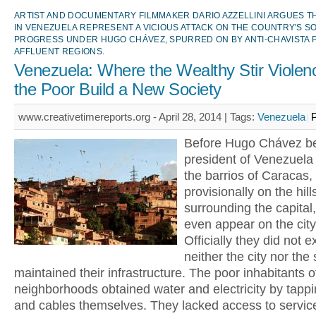
ARTIST AND DOCUMENTARY FILMMAKER DARIO AZZELLINI ARGUES T
IN VENEZUELA REPRESENT A VICIOUS ATTACK ON THE COUNTRY'S S
PROGRESS UNDER HUGO CHÁVEZ, SPURRED ON BY ANTI-CHAVISTA PO
AFFLUENT REGIONS.
Venezuela: Where the Wealthy Stir Violen
the Poor Build a New Society
www.creativetimereports.org - April 28, 2014 |
Tags:
Venezuela
P
Before Hugo Chávez 
president of Venezuela 
the barrios of Caracas, 
provisionally on the hill
surrounding the capital,
even appear on the cit
Officially they did not ex
neither the city nor the 
maintained their infrastructure. The poor inhabitants o
neighborhoods obtained water and electricity by tapp
and cables themselves. They lacked access to servic