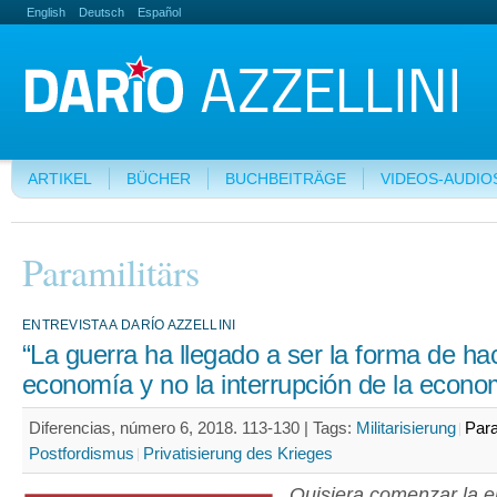
English
Deutsch
Español
ARTIKEL
BÜCHER
BUCHBEITRÄGE
VIDEOS-AUDIO
Paramilitärs
ENTREVISTA A DARÍO AZZELLINI
“La guerra ha llegado a ser la forma de ha
economía y no la interrupción de la econo
Diferencias, número 6, 2018. 113-130 |
Tags:
Militarisierung
Para
Postfordismus
Privatisierung des Krieges
Quisiera comenzar la e