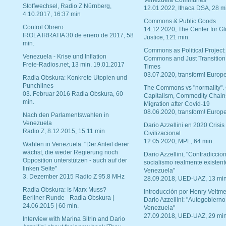
Venezuela Communes
Stoffwechsel, Radio Z Nürnberg,
12.01.2022, Ithaca DSA, 28 m
4.10.2017, 16:37 min
Commons & Public Goods
Control Obrero
14.12.2020, The Center for Gl
IROLA IRRATIA 30 de enero de 2017, 58
Justice, 121 min.
min.
Commons as Political Project:
Venezuela - Krise und Inflation
Commons and Just Transition
Freie-Radios.net, 13 min. 19.01.2017
Times
03.07.2020, transform! Europe
Radia Obskura: Konkrete Utopien und
Punchlines
The Commons vs "normality".
03. Februar 2016 Radia Obskura, 60
Capitalism, Commodity Chain
min.
Migration after Covid-19
08.06.2020, transform! Europe
Nach den Parlamentswahlen in
Venezuela
Dario Azzellini en 2020 Crisis
Radio Z, 8.12.2015, 15:11 min
Civilizacional
12.05.2020, MPL, 64 min.
Wahlen in Venezuela: "Der Anteil derer
wächst, die weder Regierung noch
Dario Azzellini, "Contradiccio
Opposition unterstützen - auch auf der
socialismo realmente existent
linken Seite"
Venezuela"
3. Dezember 2015 Radio Z 95.8 MHz
28.09.2018, UED-UAZ, 13 min
Radia Obskura: Is Marx Muss?
Introducción por Henry Veltme
Berliner Runde - Radia Obskura |
Dario Azzellini: "Autogobierno
24.06.2015 | 60 min.
Venezuela"
27.09.2018, UED-UAZ, 29 min
Interview with Marina Sitrin and Dario