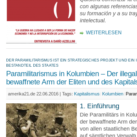
con algunas referencias
su formación y a su tra
intelectual.
WEITERLESEN
DER PARAMILITARISMUS IST EIN STRATEGISCHES PROJEKT UND EIN
BESTANDTEIL DES STAATES
Paramilitarismus in Kolumbien – Der illega
bewaffnete Arm der Eliten und des Kapital
amerika21.de 22.06.2016 |
Tags:
Kapitalismus
Kolumbien
Param
1. Einführung
Die Paramilitärs in Kol
der bewaffnete Arm der 
von allen staatlichen B
auf sämtlichen Verwal