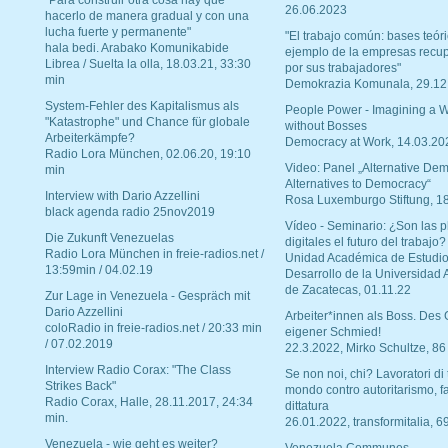
"Para construir otra cosa hay que
26.06.2023
hacerlo de manera gradual y con una
lucha fuerte y permanente"
"El trabajo común: bases teóri
hala bedi. Arabako Komunikabide
ejemplo de la empresas recu
Librea / Suelta la olla, 18.03.21, 33:30
por sus trabajadores"
min
Demokrazia Komunala, 29.12
System-Fehler des Kapitalismus als
People Power - Imagining a W
"Katastrophe" und Chance für globale
without Bosses
Arbeiterkämpfe?
Democracy at Work, 14.03.20
Radio Lora München, 02.06.20, 19:10
Video: Panel „Alternative Dem
min
Alternatives to Democracy“
Interview with Dario Azzellini
Rosa Luxemburgo Stiftung, 1
black agenda radio 25nov2019
Vídeo - Seminario: ¿Son las p
Die Zukunft Venezuelas
digitales el futuro del trabajo?
Radio Lora München in freie-radios.net /
Unidad Académica de Estudio
13:59min / 04.02.19
Desarrollo de la Universidad
de Zacatecas, 01.11.22
Zur Lage in Venezuela - Gespräch mit
Dario Azzellini
Arbeiter*innen als Boss. Des
coloRadio in freie-radios.net / 20:33 min
eigener Schmied!
/ 07.02.2019
22.3.2022, Mirko Schultze, 86
Interview Radio Corax: "The Class
Se non noi, chi? Lavoratori di t
Strikes Back"
mondo contro autoritarismo, f
Radio Corax, Halle, 28.11.2017, 24:34
dittatura
min.
26.01.2022, transformitalia, 6
Venezuela - wie geht es weiter?