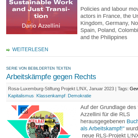
Policies and labour m
actors in France, the U
Kingdom, Germany, No
Spain, Poland, Colomb
and the Philippines
WEITERLESEN
SERIE VON BEBILDERTEN TEXTEN
Arbeitskämpfe gegen Rechts
Rosa-Luxemburg-Stiftung Projekt L!NX, Januar 2023 |
Tags:
Gew
Kapitalismus
Klassenkampf
Demokratie
Auf der Grundlage des 
Azzellini für die RLS
herausgegebenen
Buc
als Arbeitskampf!"
wurde
neue RLS-Projekt L!NX