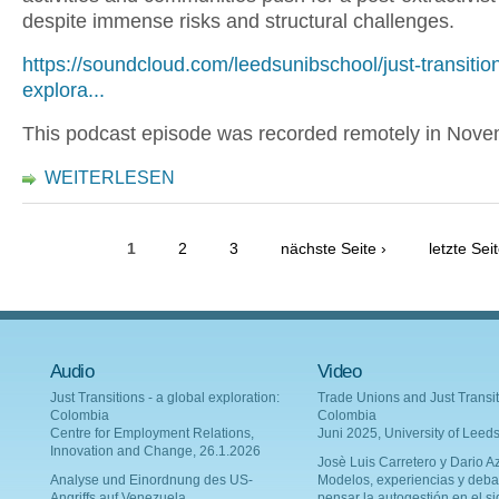
despite immense risks and structural challenges.
https://soundcloud.com/leedsunibschool/just-transitio
explora...
This podcast episode was recorded remotely in Nov
WEITERLESEN
1
2
3
nächste Seite ›
letzte Sei
Audio
Video
Just Transitions - a global exploration:
Trade Unions and Just Transit
Colombia
Colombia
Centre for Employment Relations,
Juni 2025, University of Leed
Innovation and Change, 26.1.2026
Josè Luis Carretero y Dario Az
Analyse und Einordnung des US-
Modelos, experiencias y deba
Angriffs auf Venezuela
pensar la autogestión en el si