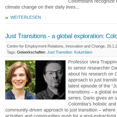
Colombians recognize e
climate change on their daily lives...
WEITERLESEN
Just Transitions - a global exploration: Co
Centre for Employment Relations, Innovation and Change, 26.1.2
Tags:
Gewerkschaften
Just Transition
Kolumbien
Professor Vera Trapp
to senior researcher Dar
about his research on 
approach to just transiti
latest episode of the “J
transitions – a global e
series. Dario gives an 
Colombia’s holistic and
community-driven approach to just transition – where
activities and communities push for a post-extractivist 