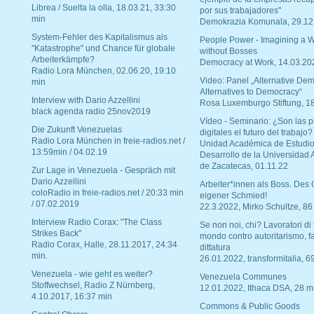
Librea / Suelta la olla, 18.03.21, 33:30
por sus trabajadores"
min
Demokrazia Komunala, 29.12
System-Fehler des Kapitalismus als
People Power - Imagining a W
"Katastrophe" und Chance für globale
without Bosses
Arbeiterkämpfe?
Democracy at Work, 14.03.20
Radio Lora München, 02.06.20, 19:10
Video: Panel „Alternative Dem
min
Alternatives to Democracy“
Interview with Dario Azzellini
Rosa Luxemburgo Stiftung, 1
black agenda radio 25nov2019
Vídeo - Seminario: ¿Son las p
Die Zukunft Venezuelas
digitales el futuro del trabajo?
Radio Lora München in freie-radios.net /
Unidad Académica de Estudio
13:59min / 04.02.19
Desarrollo de la Universidad
de Zacatecas, 01.11.22
Zur Lage in Venezuela - Gespräch mit
Dario Azzellini
Arbeiter*innen als Boss. Des
coloRadio in freie-radios.net / 20:33 min
eigener Schmied!
/ 07.02.2019
22.3.2022, Mirko Schultze, 86
Interview Radio Corax: "The Class
Se non noi, chi? Lavoratori di t
Strikes Back"
mondo contro autoritarismo, f
Radio Corax, Halle, 28.11.2017, 24:34
dittatura
min.
26.01.2022, transformitalia, 6
Venezuela - wie geht es weiter?
Venezuela Communes
Stoffwechsel, Radio Z Nürnberg,
12.01.2022, Ithaca DSA, 28 m
4.10.2017, 16:37 min
Commons & Public Goods