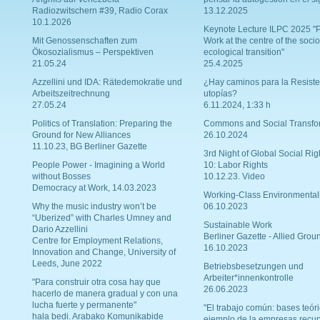
Radiozwitschern #39, Radio Corax
13.12.2025
10.1.2026
Keynote Lecture ILPC 2025 "P
Mit Genossenschaften zum
Work at the centre of the socio
Ökosozialismus – Perspektiven
ecological transition"
21.05.24
25.4.2025
Azzellini und IDA: Rätedemokratie und
¿Hay caminos para la Resiste
Arbeitszeitrechnung
utopías?
27.05.24
6.11.2024, 1:33 h
Politics of Translation: Preparing the
Commons and Social Transfo
Ground for New Alliances
26.10.2024
11.10.23, BG Berliner Gazette
3rd Night of Global Social Rig
People Power - Imagining a World
10: Labor Rights
without Bosses
10.12.23. Video
Democracy at Work, 14.03.2023
Working-Class Environmental
Why the music industry won’t be
06.10.2023
“Uberized” with Charles Umney and
Sustainable Work
Dario Azzellini
Berliner Gazette - Allied Grou
Centre for Employment Relations,
16.10.2023
Innovation and Change, University of
Leeds, June 2022
Betriebsbesetzungen und
Arbeiter*innenkontrolle
"Para construir otra cosa hay que
26.06.2023
hacerlo de manera gradual y con una
lucha fuerte y permanente"
"El trabajo común: bases teóri
hala bedi. Arabako Komunikabide
ejemplo de la empresas recu