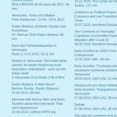
Control Obrero
14.12.2020, The Center for Gl
IROLA IRRATIA 30 de enero de 2017, 58
Justice, 121 min.
min.
Commons as Political Project:
Venezuela - Krise und Inflation
Commons and Just Transition
Freie-Radios.net, 13 min. 19.01.2017
Times
03.07.2020, transform! Europe
Radia Obskura: Konkrete Utopien und
Punchlines
The Commons vs "normality".
03. Februar 2016 Radia Obskura, 60
Capitalism, Commodity Chain
min.
Migration after Covid-19
08.06.2020, transform! Europe
Nach den Parlamentswahlen in
Venezuela
Dario Azzellini en 2020 Crisis
Radio Z, 8.12.2015, 15:11 min
Civilizacional
12.05.2020, MPL, 64 min.
Wahlen in Venezuela: "Der Anteil derer
wächst, die weder Regierung noch
Dario Azzellini, "Contradiccio
Opposition unterstützen - auch auf der
socialismo realmente existent
linken Seite"
Venezuela"
3. Dezember 2015 Radio Z 95.8 MHz
28.09.2018, UED-UAZ, 13 min
Radia Obskura: Is Marx Muss?
Introducción por Henry Veltme
Berliner Runde - Radia Obskura |
Dario Azzellini: "Autogobierno
24.06.2015 | 60 min.
Venezuela"
27.09.2018, UED-UAZ, 29 min
Interview with Marina Sitrin and Dario
Azzellini about their new book 'They
Debate
can't represent us!'
27.09.2018, UED-UAZ, 38 min
22.08.2014 | Upfront, KPFA.org
The case for commons and so