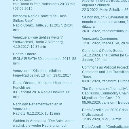
Arbeiter*innen als Boss. Des
coloRadio in freie-radios.net / 20:33 min
eigener Schmied!
/ 07.02.2019
22.3.2022, Mirko Schultze, 86
Interview Radio Corax: "The Class
Se non noi, chi? Lavoratori di t
Strikes Back"
mondo contro autoritarismo, f
Radio Corax, Halle, 28.11.2017, 24:34
dittatura
min.
26.01.2022, transformitalia, 6
Venezuela - wie geht es weiter?
Venezuela Communes
Stoffwechsel, Radio Z Nürnberg,
12.01.2022, Ithaca DSA, 28 m
4.10.2017, 16:37 min
Commons & Public Goods
Control Obrero
14.12.2020, The Center for Gl
IROLA IRRATIA 30 de enero de 2017, 58
Justice, 121 min.
min.
Commons as Political Project:
Venezuela - Krise und Inflation
Commons and Just Transition
Freie-Radios.net, 13 min. 19.01.2017
Times
03.07.2020, transform! Europe
Radia Obskura: Konkrete Utopien und
Punchlines
The Commons vs "normality".
03. Februar 2016 Radia Obskura, 60
Capitalism, Commodity Chain
min.
Migration after Covid-19
08.06.2020, transform! Europe
Nach den Parlamentswahlen in
Venezuela
Dario Azzellini en 2020 Crisis
Radio Z, 8.12.2015, 15:11 min
Civilizacional
12.05.2020, MPL, 64 min.
Wahlen in Venezuela: "Der Anteil derer
wächst, die weder Regierung noch
Dario Azzellini, "Contradiccio