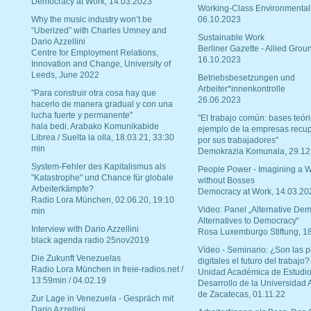
Democracy at Work, 14.03.2023
Working-Class Environmental
Why the music industry won’t be
06.10.2023
“Uberized” with Charles Umney and
Sustainable Work
Dario Azzellini
Berliner Gazette - Allied Grou
Centre for Employment Relations,
16.10.2023
Innovation and Change, University of
Leeds, June 2022
Betriebsbesetzungen und
Arbeiter*innenkontrolle
"Para construir otra cosa hay que
26.06.2023
hacerlo de manera gradual y con una
lucha fuerte y permanente"
"El trabajo común: bases teóri
hala bedi. Arabako Komunikabide
ejemplo de la empresas recu
Librea / Suelta la olla, 18.03.21, 33:30
por sus trabajadores"
min
Demokrazia Komunala, 29.12
System-Fehler des Kapitalismus als
People Power - Imagining a W
"Katastrophe" und Chance für globale
without Bosses
Arbeiterkämpfe?
Democracy at Work, 14.03.20
Radio Lora München, 02.06.20, 19:10
Video: Panel „Alternative Dem
min
Alternatives to Democracy“
Interview with Dario Azzellini
Rosa Luxemburgo Stiftung, 1
black agenda radio 25nov2019
Vídeo - Seminario: ¿Son las p
Die Zukunft Venezuelas
digitales el futuro del trabajo?
Radio Lora München in freie-radios.net /
Unidad Académica de Estudio
13:59min / 04.02.19
Desarrollo de la Universidad
de Zacatecas, 01.11.22
Zur Lage in Venezuela - Gespräch mit
Dario Azzellini