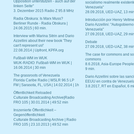
Opposition unterstützen - auch auf der
socialismo realmente existent
linken Seite"
Venezuela"
3. Dezember 2015 Radio Z 95.8 MHz
28.09.2018, UED-UAZ, 13 min
Radia Obskura: Is Marx Muss?
Introducción por Henry Veltme
Berliner Runde - Radia Obskura |
Dario Azzellini: "Autogobierno
24.06.2015 | 60 min.
Venezuela"
27.09.2018, UED-UAZ, 29 min
Interview with Marina Sitrin and Dario
Azzellini about their new book 'They
Debate
can't represent us!'
27.09.2018, UED-UAZ, 38 min
22.08.2014 | Upfront, KPFA.org
The case for commons and so
Fußball-WM im WUK
commons
WUK-RADIO: Fußball-WM im WUK |
8.6.2018, Asia-Europe People
16.06.2014 | 30 min
9 min.
The grassroots of Venezuela
Dario Azzellini sobre las san
Florida Caribe Radio | WSLR 96.5 LP
EEUU en contra de Venezuel
FM | Sarasota, FL, USA | 14.02.2014 | 1h
3.8.2017, RT en Español, 6 mi
Öffentlichkeit Reloaded
Culturale Broadcasting Archive|Radio
FRO 105 | 30.01.2014 | 49:52 min
Inszenierte Öffentlichkeit –
Gegenöffentlichkeit
Culturale Broadcasting Archive | Radio
FRO 105 | 23.10.2013 | 49:52 min