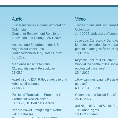
Audio
Video
Just Transitions - a global exploration:
Trade Unions and Just Transit
Colombia
Colombia
Centre for Employment Relations,
Juni 2025, University of Leed
Innovation and Change, 26.1.2026
Josè Luis Carretero y Dario Az
Analyse und Einordnung des US-
Modelos, experiencias y deba
Angriffs auf Venezuela
pensar la autogestión en el si
Radiozwitschern #39, Radio Corax
13.12.2025
10.1.2026
Keynote Lecture ILPC 2025 "P
Mit Genossenschaften zum
Work at the centre of the socio
Ökosozialismus – Perspektiven
ecological transition"
21.05.24
25.4.2025
Azzellini und IDA: Rätedemokratie und
¿Hay caminos para la Resiste
Arbeitszeitrechnung
utopías?
27.05.24
6.11.2024, 1:33 h
Politics of Translation: Preparing the
Commons and Social Transfo
Ground for New Alliances
26.10.2024
11.10.23, BG Berliner Gazette
3rd Night of Global Social Rig
People Power - Imagining a World
10: Labor Rights
without Bosses
10.12.23. Video