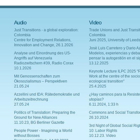
Audio
Video
Just Transitions - a global exploration:
Trade Unions and Just Transit
Colombia
Colombia
Centre for Employment Relations,
Juni 2025, University of Leed
Innovation and Change, 26.1.2026
Josè Luis Carretero y Dario Az
Analyse und Einordnung des US-
Modelos, experiencias y deba
Angriffs auf Venezuela
pensar la autogestión en el si
Radiozwitschern #39, Radio Corax
13.12.2025
10.1.2026
Keynote Lecture ILPC 2025 "P
Mit Genossenschaften zum
Work at the centre of the socio
Ökosozialismus – Perspektiven
ecological transition"
21.05.24
25.4.2025
Azzellini und IDA: Rätedemokratie und
¿Hay caminos para la Resiste
Arbeitszeitrechnung
utopías?
27.05.24
6.11.2024, 1:33 h
Politics of Translation: Preparing the
Commons and Social Transfo
Ground for New Alliances
26.10.2024
11.10.23, BG Berliner Gazette
3rd Night of Global Social Rig
People Power - Imagining a World
10: Labor Rights
without Bosses
10.12.23. Video