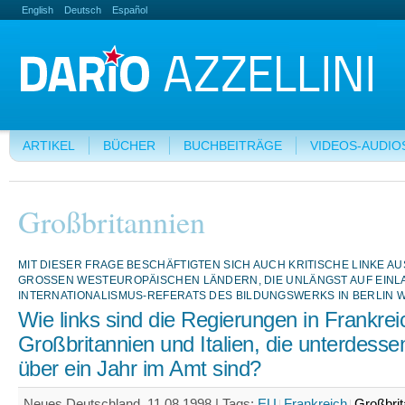
English
Deutsch
Español
ARTIKEL
BÜCHER
BUCHBEITRÄGE
VIDEOS-AUDIO
Großbritannien
MIT DIESER FRAGE BESCHÄFTIGTEN SICH AUCH KRITISCHE LINKE AU
GROSSEN WESTEUROPÄISCHEN LÄNDERN, DIE UNLÄNGST AUF EINLA
NTERNATIONALISMUS-REFERATS DES BILDUNGSWERKS IN BERLIN WE
Wie links sind die Regierungen in Frankrei
Großbritannien und Italien, die unterdessen
über ein Jahr im Amt sind?
Neues Deutschland, 11.08.1998 |
Tags:
EU
Frankreich
Großbrit