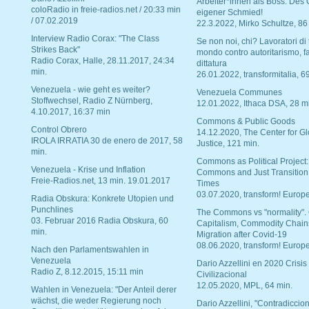
Arbeiter*innen als Boss. Des
coloRadio in freie-radios.net / 20:33 min
eigener Schmied!
/ 07.02.2019
22.3.2022, Mirko Schultze, 86
Interview Radio Corax: "The Class
Se non noi, chi? Lavoratori di t
Strikes Back"
mondo contro autoritarismo, f
Radio Corax, Halle, 28.11.2017, 24:34
dittatura
min.
26.01.2022, transformitalia, 6
Venezuela - wie geht es weiter?
Venezuela Communes
Stoffwechsel, Radio Z Nürnberg,
12.01.2022, Ithaca DSA, 28 m
4.10.2017, 16:37 min
Commons & Public Goods
Control Obrero
14.12.2020, The Center for Gl
IROLA IRRATIA 30 de enero de 2017, 58
Justice, 121 min.
min.
Commons as Political Project:
Venezuela - Krise und Inflation
Commons and Just Transition
Freie-Radios.net, 13 min. 19.01.2017
Times
03.07.2020, transform! Europe
Radia Obskura: Konkrete Utopien und
Punchlines
The Commons vs "normality".
03. Februar 2016 Radia Obskura, 60
Capitalism, Commodity Chain
min.
Migration after Covid-19
08.06.2020, transform! Europe
Nach den Parlamentswahlen in
Venezuela
Dario Azzellini en 2020 Crisis
Radio Z, 8.12.2015, 15:11 min
Civilizacional
12.05.2020, MPL, 64 min.
Wahlen in Venezuela: "Der Anteil derer
wächst, die weder Regierung noch
Dario Azzellini, "Contradiccio