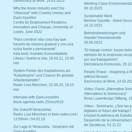
Democracy at Work, 14.03.2023
Working-Class Environmental
Why the music industry won’t be
06.10.2023
“Uberized” with Charles Umney and
Sustainable Work
Dario Azzellini
Berliner Gazette - Allied Grou
Centre for Employment Relations,
16.10.2023
Innovation and Change, University of
Leeds, June 2022
Betriebsbesetzungen und
Arbeiter*innenkontrolle
"Para construir otra cosa hay que
26.06.2023
hacerlo de manera gradual y con una
lucha fuerte y permanente"
"El trabajo común: bases teóri
hala bedi. Arabako Komunikabide
ejemplo de la empresas recu
Librea / Suelta la olla, 18.03.21, 33:30
por sus trabajadores"
min
Demokrazia Komunala, 29.12
System-Fehler des Kapitalismus als
People Power - Imagining a W
"Katastrophe" und Chance für globale
without Bosses
Arbeiterkämpfe?
Democracy at Work, 14.03.20
Radio Lora München, 02.06.20, 19:10
Video: Panel „Alternative Dem
min
Alternatives to Democracy“
Interview with Dario Azzellini
Rosa Luxemburgo Stiftung, 1
black agenda radio 25nov2019
Vídeo - Seminario: ¿Son las p
Die Zukunft Venezuelas
digitales el futuro del trabajo?
Radio Lora München in freie-radios.net /
Unidad Académica de Estudio
13:59min / 04.02.19
Desarrollo de la Universidad
de Zacatecas, 01.11.22
Zur Lage in Venezuela - Gespräch mit
Dario Azzellini