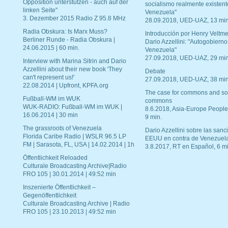
Opposition unterstützen - auch auf der
socialismo realmente existent
linken Seite"
Venezuela"
3. Dezember 2015 Radio Z 95.8 MHz
28.09.2018, UED-UAZ, 13 min
Radia Obskura: Is Marx Muss?
Introducción por Henry Veltme
Berliner Runde - Radia Obskura |
Dario Azzellini: "Autogobierno
24.06.2015 | 60 min.
Venezuela"
27.09.2018, UED-UAZ, 29 min
Interview with Marina Sitrin and Dario
Azzellini about their new book 'They
Debate
can't represent us!'
27.09.2018, UED-UAZ, 38 min
22.08.2014 | Upfront, KPFA.org
The case for commons and so
Fußball-WM im WUK
commons
WUK-RADIO: Fußball-WM im WUK |
8.6.2018, Asia-Europe People
16.06.2014 | 30 min
9 min.
The grassroots of Venezuela
Dario Azzellini sobre las san
Florida Caribe Radio | WSLR 96.5 LP
EEUU en contra de Venezuel
FM | Sarasota, FL, USA | 14.02.2014 | 1h
3.8.2017, RT en Español, 6 mi
Öffentlichkeit Reloaded
Culturale Broadcasting Archive|Radio
FRO 105 | 30.01.2014 | 49:52 min
Inszenierte Öffentlichkeit –
Gegenöffentlichkeit
Culturale Broadcasting Archive | Radio
FRO 105 | 23.10.2013 | 49:52 min