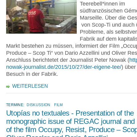
Teerebell*innen im
südfranzösischen Gém
Marseille. Über die Ge
von Scop-Ti und auch 
Probleme, als selbstve
Fabrik auf dem kapitali
Markt bestehen zu müssen, informiert der Film „Occup
Produce – Scop Ti“ von Dario Azzellini und Oliver Res
Anschluss berichtetet der Journalist Peter Nowak (
htt
nowak-journalist.de/2015/10/27/der-eigene-tee/
) über
Besuch in der Fabrik.
WEITERLESEN
TERMINE:
DISKUSSION
FILM
Utopías no textuales - Presentation of the
monographic issue of REGAC journal and
of the film Occupy, Resist, Produce – Scop