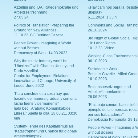
Azzellini und IDA: Rätedemokratie und
¿Hay caminos para la Resiste
Arbeitszeitrechnung
utopías?
27.05.24
6.11.2024, 1:33 h
Politics of Translation: Preparing the
Commons and Social Transfo
Ground for New Alliances
26.10.2024
11.10.23, BG Berliner Gazette
3rd Night of Global Social Rig
People Power - Imagining a World
10: Labor Rights
without Bosses
10.12.23. Video
Democracy at Work, 14.03.2023
Working-Class Environmental
Why the music industry won’t be
06.10.2023
“Uberized” with Charles Umney and
Sustainable Work
Dario Azzellini
Berliner Gazette - Allied Grou
Centre for Employment Relations,
16.10.2023
Innovation and Change, University of
Leeds, June 2022
Betriebsbesetzungen und
Arbeiter*innenkontrolle
"Para construir otra cosa hay que
26.06.2023
hacerlo de manera gradual y con una
lucha fuerte y permanente"
"El trabajo común: bases teóri
hala bedi. Arabako Komunikabide
ejemplo de la empresas recu
Librea / Suelta la olla, 18.03.21, 33:30
por sus trabajadores"
min
Demokrazia Komunala, 29.12
System-Fehler des Kapitalismus als
People Power - Imagining a W
"Katastrophe" und Chance für globale
without Bosses
Arbeiterkämpfe?
Democracy at Work, 14.03.20