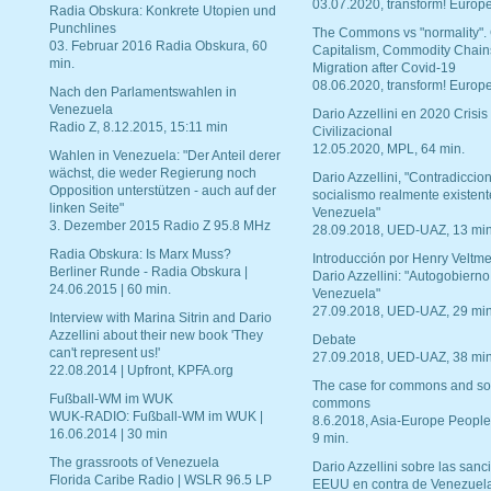
03.07.2020, transform! Europe
Radia Obskura: Konkrete Utopien und
Punchlines
The Commons vs "normality".
03. Februar 2016 Radia Obskura, 60
Capitalism, Commodity Chain
min.
Migration after Covid-19
08.06.2020, transform! Europe
Nach den Parlamentswahlen in
Venezuela
Dario Azzellini en 2020 Crisis
Radio Z, 8.12.2015, 15:11 min
Civilizacional
12.05.2020, MPL, 64 min.
Wahlen in Venezuela: "Der Anteil derer
wächst, die weder Regierung noch
Dario Azzellini, "Contradiccio
Opposition unterstützen - auch auf der
socialismo realmente existent
linken Seite"
Venezuela"
3. Dezember 2015 Radio Z 95.8 MHz
28.09.2018, UED-UAZ, 13 min
Radia Obskura: Is Marx Muss?
Introducción por Henry Veltme
Berliner Runde - Radia Obskura |
Dario Azzellini: "Autogobierno
24.06.2015 | 60 min.
Venezuela"
27.09.2018, UED-UAZ, 29 min
Interview with Marina Sitrin and Dario
Azzellini about their new book 'They
Debate
can't represent us!'
27.09.2018, UED-UAZ, 38 min
22.08.2014 | Upfront, KPFA.org
The case for commons and so
Fußball-WM im WUK
commons
WUK-RADIO: Fußball-WM im WUK |
8.6.2018, Asia-Europe People
16.06.2014 | 30 min
9 min.
The grassroots of Venezuela
Dario Azzellini sobre las san
Florida Caribe Radio | WSLR 96.5 LP
EEUU en contra de Venezuel