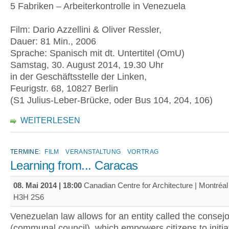
5 Fabriken – Arbeiterkontrolle in Venezuela
Film: Dario Azzellini & Oliver Ressler,
Dauer: 81 Min., 2006
Sprache: Spanisch mit dt. Untertitel (OmU)
Samstag, 30. August 2014, 19.30 Uhr
in der Geschäftsstelle der Linken,
Feurigstr. 68, 10827 Berlin
(S1 Julius-Leber-Brücke, oder Bus 104, 204, 106)
WEITERLESEN
TERMINE:
FILM
VERANSTALTUNG
VORTRAG
Learning from... Caracas
08. Mai 2014 | 18:00
Canadian Centre for Architecture | Montréa
H3H 2S6
Venezuelan law allows for an entity called the conse
(communal council), which empowers citizens to initia