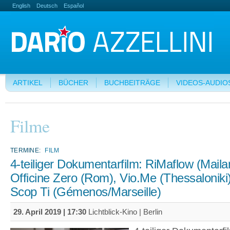
English
Deutsch
Español
ARTIKEL
BÜCHER
BUCHBEITRÄGE
VIDEOS-AUDIO
Filme
TERMINE:
FILM
4-teiliger Dokumentarfilm: RiMaflow (Maila
Officine Zero (Rom), Vio.Me (Thessaloniki
Scop Ti (Gémenos/Marseille)
29. April 2019 | 17:30
Lichtblick-Kino | Berlin