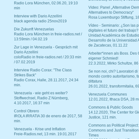
Radio Lora München, 02.06.20, 19:10
Video: Panel „Alternative Dem
min
Alternatives to Democracy“
Interview with Dario Azzellini
Rosa Luxemburgo Stiftung, 1
black agenda radio 25nov2019
Vídeo - Seminario: ¿Son las p
Die Zukunft Venezuelas
digitales el futuro del trabajo?
Radio Lora München in freie-radios.net /
Unidad Académica de Estudio
13:59min / 04.02.19
Desarrollo de la Universidad
de Zacatecas, 01.11.22
Zur Lage in Venezuela - Gespräch mit
Dario Azzellini
Arbeiter*innen als Boss. Des
coloRadio in freie-radios.net / 20:33 min
eigener Schmied!
/ 07.02.2019
22.3.2022, Mirko Schultze, 86
Interview Radio Corax: "The Class
Se non noi, chi? Lavoratori di t
Strikes Back"
mondo contro autoritarismo, f
Radio Corax, Halle, 28.11.2017, 24:34
dittatura
min.
26.01.2022, transformitalia, 6
Venezuela - wie geht es weiter?
Venezuela Communes
Stoffwechsel, Radio Z Nürnberg,
12.01.2022, Ithaca DSA, 28 m
4.10.2017, 16:37 min
Commons & Public Goods
Control Obrero
14.12.2020, The Center for Gl
IROLA IRRATIA 30 de enero de 2017, 58
Justice, 121 min.
min.
Commons as Political Project:
Venezuela - Krise und Inflation
Commons and Just Transition
Freie-Radios.net, 13 min. 19.01.2017
Times