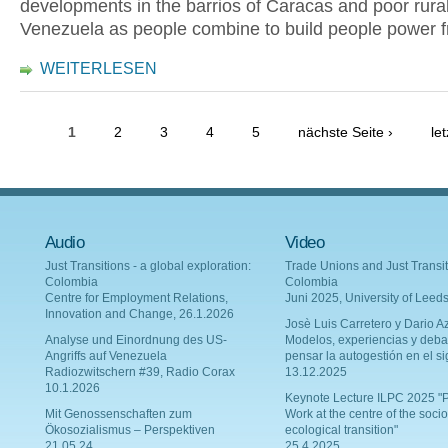
developments in the barrios of Caracas and poor rural
Venezuela as people combine to build people power 
WEITERLESEN
1
2
3
4
5
nächste Seite ›
le
Audio
Video
Just Transitions - a global exploration:
Trade Unions and Just Transit
Colombia
Colombia
Centre for Employment Relations,
Juni 2025, University of Leed
Innovation and Change, 26.1.2026
Josè Luis Carretero y Dario Az
Analyse und Einordnung des US-
Modelos, experiencias y deba
Angriffs auf Venezuela
pensar la autogestión en el si
Radiozwitschern #39, Radio Corax
13.12.2025
10.1.2026
Keynote Lecture ILPC 2025 "P
Mit Genossenschaften zum
Work at the centre of the socio
Ökosozialismus – Perspektiven
ecological transition"
21.05.24
25.4.2025