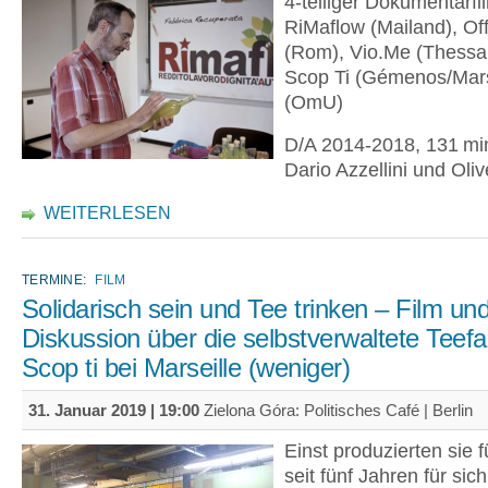
4-teiliger Dokumentarfi
RiMaflow (Mailand), Off
(Rom), Vio.Me (Thessal
Scop Ti (Gémenos/Mars
(OmU)
D/A 2014-2018, 131 min
Dario Azzellini und Oli
WEITERLESEN
TERMINE:
FILM
Solidarisch sein und Tee trinken – Film un
Diskussion über die selbstverwaltete Teefa
Scop ti bei Marseille (weniger)
31. Januar 2019 | 19:00
Zielona Góra: Politisches Café | Berlin
Einst produzierten sie f
seit fünf Jahren für sich