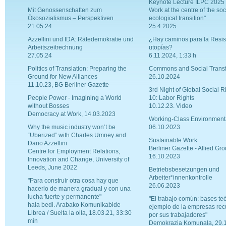
Keynote Lecture ILPC 2025 
Mit Genossenschaften zum
Work at the centre of the soc
Ökosozialismus – Perspektiven
ecological transition"
21.05.24
25.4.2025
Azzellini und IDA: Rätedemokratie und
¿Hay caminos para la Resist
Arbeitszeitrechnung
utopías?
27.05.24
6.11.2024, 1:33 h
Politics of Translation: Preparing the
Commons and Social Trans
Ground for New Alliances
26.10.2024
11.10.23, BG Berliner Gazette
3rd Night of Global Social R
People Power - Imagining a World
10: Labor Rights
without Bosses
10.12.23. Video
Democracy at Work, 14.03.2023
Working-Class Environment
Why the music industry won’t be
06.10.2023
“Uberized” with Charles Umney and
Sustainable Work
Dario Azzellini
Berliner Gazette - Allied Gr
Centre for Employment Relations,
16.10.2023
Innovation and Change, University of
Leeds, June 2022
Betriebsbesetzungen und
Arbeiter*innenkontrolle
"Para construir otra cosa hay que
26.06.2023
hacerlo de manera gradual y con una
lucha fuerte y permanente"
"El trabajo común: bases teó
hala bedi. Arabako Komunikabide
ejemplo de la empresas re
Librea / Suelta la olla, 18.03.21, 33:30
por sus trabajadores"
min
Demokrazia Komunala, 29.