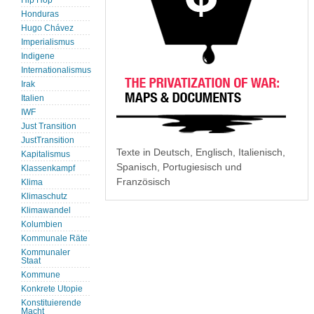
Hip Hop
Honduras
Hugo Chávez
Imperialismus
Indigene
Internationalismus
Irak
Italien
IWF
Just Transition
JustTransition
Texte in Deutsch, Englisch, Italienisch,
Kapitalismus
Spanisch, Portugiesisch und
Klassenkampf
Französisch
Klima
Klimaschutz
Klimawandel
Kolumbien
Kommunale Räte
Kommunaler
Staat
Kommune
Konkrete Utopie
Konstituierende
Macht