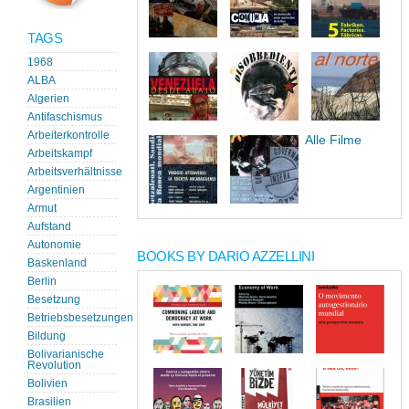
TAGS
1968
ALBA
Algerien
Antifaschismus
Arbeiterkontrolle
Alle Filme
Arbeitskampf
Arbeitsverhältnisse
Argentinien
Armut
Aufstand
Autonomie
BOOKS BY DARIO AZZELLINI
Baskenland
Berlin
Besetzung
Betriebsbesetzungen
Bildung
Bolivarianische
Revolution
Bolivien
Brasilien