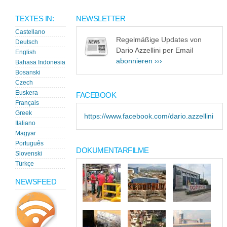
TEXTES IN:
NEWSLETTER
Castellano
Regelmäßige Updates von
Deutsch
Dario Azzellini per Email
English
abonnieren ›››
Bahasa Indonesia
Bosanski
Czech
Euskera
FACEBOOK
Français
Greek
https://www.facebook.com/dario.azzellini
Italiano
Magyar
Português
DOKUMENTARFILME
Slovenski
Türkçe
NEWSFEED