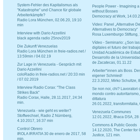
System-Fehler des Kapitalismus als
People Power - Imagining a
"Katastrophe" und Chance für globale
without Bosses
Arbeiterkämpfe?
Democracy at Work, 14.03.
Radio Lora München, 02.06.20, 19:10
Video: Panel „Alternative D
min
Alternatives to Democracy“
Interview with Dario Azzellini
Rosa Luxemburgo Stiftung,
black agenda radio 25nov2019
Vídeo - Seminario: ¿Son las
Die Zukunft Venezuelas
digitales el futuro del trabaj
Radio Lora München in freie-radios.net /
Unidad Académica de Estud
13:59min / 04.02.19
Desarrollo de la Universid
de Zacatecas, 01.11.22
Zur Lage in Venezuela - Gespräch mit
Dario Azzellini
Arbeiter*innen als Boss. De
coloRadio in freie-radios.net / 20:33 min
eigener Schmied!
/ 07.02.2019
22.3.2022, Mirko Schultze, 
Interview Radio Corax: "The Class
Se non noi, chi? Lavoratori di
Strikes Back"
mondo contro autoritarismo,
Radio Corax, Halle, 28.11.2017, 24:34
dittatura
min.
26.01.2022, transformitalia,
Venezuela - wie geht es weiter?
Venezuela Communes
Stoffwechsel, Radio Z Nürnberg,
12.01.2022, Ithaca DSA, 28 
4.10.2017, 16:37 min
Commons & Public Goods
Control Obrero
14.12.2020, The Center for 
IROLA IRRATIA 30 de enero de 2017, 58
Justice, 121 min.
min.