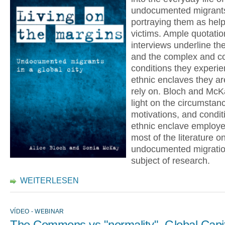
undocumented migrants
portraying them as hel
victims. Ample quotatio
interviews underline th
and the complex and co
conditions they experie
ethnic enclaves they ar
rely on. Bloch and Mc
light on the circumstan
motivations, and condit
ethnic enclave employe
most of the literature o
undocumented migration
subject of research.
WEITERLESEN
VÍDEO - WEBINAR