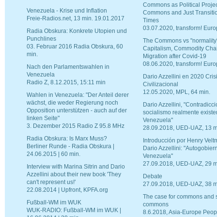
Commons as Political Projec
Venezuela - Krise und Inflation
Commons and Just Transitio
Freie-Radios.net, 13 min. 19.01.2017
Times
03.07.2020, transform! Euro
Radia Obskura: Konkrete Utopien und
Punchlines
The Commons vs "normality"
03. Februar 2016 Radia Obskura, 60
Capitalism, Commodity Cha
min.
Migration after Covid-19
08.06.2020, transform! Euro
Nach den Parlamentswahlen in
Venezuela
Dario Azzellini en 2020 Cris
Radio Z, 8.12.2015, 15:11 min
Civilizacional
12.05.2020, MPL, 64 min.
Wahlen in Venezuela: "Der Anteil derer
wächst, die weder Regierung noch
Dario Azzellini, "Contradicc
Opposition unterstützen - auch auf der
socialismo realmente existe
linken Seite"
Venezuela"
3. Dezember 2015 Radio Z 95.8 MHz
28.09.2018, UED-UAZ, 13 m
Radia Obskura: Is Marx Muss?
Introducción por Henry Velt
Berliner Runde - Radia Obskura |
Dario Azzellini: "Autogobier
24.06.2015 | 60 min.
Venezuela"
27.09.2018, UED-UAZ, 29 m
Interview with Marina Sitrin and Dario
Azzellini about their new book 'They
Debate
can't represent us!'
27.09.2018, UED-UAZ, 38 m
22.08.2014 | Upfront, KPFA.org
The case for commons and s
Fußball-WM im WUK
commons
WUK-RADIO: Fußball-WM im WUK |
8.6.2018, Asia-Europe Peop