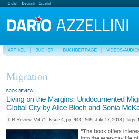
English
Deutsch
Español
ARTIKEL
BÜCHER
BUCHBEITRÄGE
VIDEOS-AUDIO
Migration
BOOK REVIEW
Living on the Margins: Undocumented Migr
Global City by Alice Bloch and Sonia McK
ILR Review, Vol 71, Issue 4, pp. 943 - 945, July 17, 2018 |
Tags:
"The book offers interes
into the everyday life of