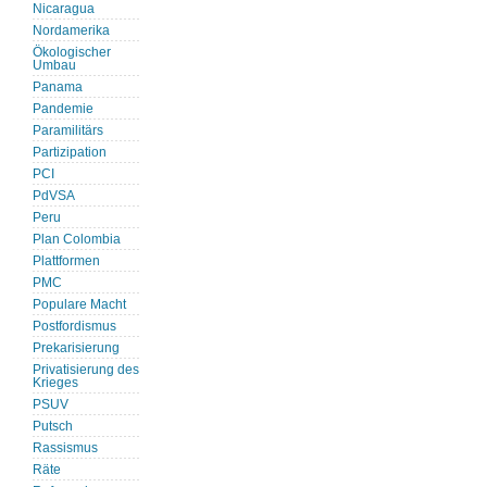
Nicaragua
Nordamerika
Ökologischer
Umbau
Panama
Pandemie
Paramilitärs
Partizipation
PCI
PdVSA
Peru
Plan Colombia
Plattformen
PMC
Populare Macht
Postfordismus
Prekarisierung
Privatisierung des
Krieges
PSUV
Putsch
Rassismus
Räte