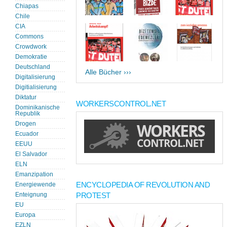
Chiapas
Chile
CIA
Commons
Crowdwork
Demokratie
Deutschland
Alle Bücher ›››
Digitalisierung
Digitialisierung
Diktatur
WORKERSCONTROL.NET
Dominikanische
Republik
Drogen
Ecuador
EEUU
El Salvador
ELN
Emanzipation
ENCYCLOPEDIA OF REVOLUTION AND
Energiewende
PROTEST
Enteignung
EU
Europa
EZLN