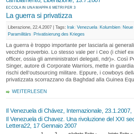
cambiamento, Liberazione, 13.7.2007
ECCOLA IN UNA MAPPA 6 METRI PER 3
La guerra si privatizza
Liberazione, 22.4.2007 |
Tags:
Irak
Venezuela
Kolumbien
Neue 
Paramilitärs
Privatisierung des Krieges
La guerra è troppo importante per lasciarla ai generali, 
vecchio proverbio. Lo stesso vale per i Ceo (i chief e
officer, ossia gli amministratori delegati, ndr)». Così 
Singer, autore di Corporate Warriors, mette in guardia
rischi dell’outsourcing militare. Eppure, i cowboys del
privatizzata scorrazzano da Baghdad alla Guinea Equa
WEITERLESEN
Il Venezuela di Chávez, Internazionale, 23.1.2007,
Il Venezuela di Chavez. Una rivoluzione del XXI se
Lettera22, 17 Gennaio 2007
1
2
nächste Seite ›
letzte Seite »