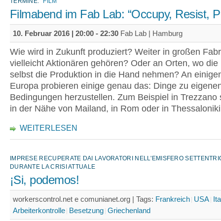
TERMINE:
FILM
Filmabend im Fab Lab: “Occupy, Resist, 
10. Februar 2016 |
20:00
-
22:30
Fab Lab | Hamburg
Wie wird in Zukunft produziert? Weiter in großen Fabr
vielleicht Aktionären gehören? Oder an Orten, wo die
selbst die Produktion in die Hand nehmen? An einigen
Europa probieren einige genau das: Dinge zu eigene
Bedingungen herzustellen. Zum Beispiel in Trezzano s
in der Nähe von Mailand, in Rom oder in Thessaloniki
WEITERLESEN
IMPRESE RECUPERATE DAI LAVORATORI NELL'EMISFERO SETTENTR
DURANTE LA CRISI ATTUALE
¡Si, podemos!
workerscontrol.net e comunianet.org |
Tags:
Frankreich
USA
It
Arbeiterkontrolle
Besetzung
Griechenland