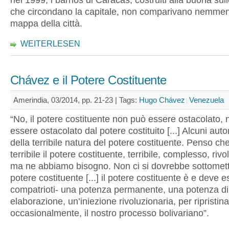
nel 1999, i barrios di Caracas, costruiti alla buona sull
che circondano la capitale, non comparivano nemmen
mappa della città.
WEITERLESEN
Chávez e il Potere Costituente
Amerindia, 03/2014, pp. 21-23 |
Tags:
Hugo Chávez
Venezuela
“No, il potere costituente non può essere ostacolato,
essere ostacolato dal potere costituito [...] Alcuni auto
della terribile natura del potere costituente. Penso che
terribile il potere costituente, terribile, complesso, riv
ma ne abbiamo bisogno. Non ci si dovrebbe sottomett
potere costituente [...] il potere costituente è e deve e
compatrioti- una potenza permanente, una potenza di
elaborazione, un’iniezione rivoluzionaria, per ripristin
occasionalmente, il nostro processo bolivariano”.