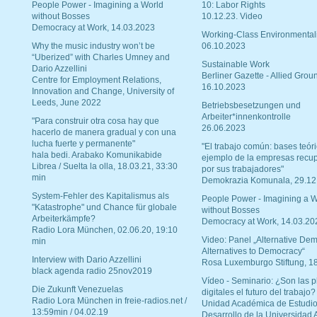
People Power - Imagining a World
10: Labor Rights
without Bosses
10.12.23. Video
Democracy at Work, 14.03.2023
Working-Class Environmental
Why the music industry won’t be
06.10.2023
“Uberized” with Charles Umney and
Sustainable Work
Dario Azzellini
Berliner Gazette - Allied Grou
Centre for Employment Relations,
16.10.2023
Innovation and Change, University of
Leeds, June 2022
Betriebsbesetzungen und
Arbeiter*innenkontrolle
"Para construir otra cosa hay que
26.06.2023
hacerlo de manera gradual y con una
lucha fuerte y permanente"
"El trabajo común: bases teóri
hala bedi. Arabako Komunikabide
ejemplo de la empresas recu
Librea / Suelta la olla, 18.03.21, 33:30
por sus trabajadores"
min
Demokrazia Komunala, 29.12
System-Fehler des Kapitalismus als
People Power - Imagining a W
"Katastrophe" und Chance für globale
without Bosses
Arbeiterkämpfe?
Democracy at Work, 14.03.20
Radio Lora München, 02.06.20, 19:10
Video: Panel „Alternative Dem
min
Alternatives to Democracy“
Interview with Dario Azzellini
Rosa Luxemburgo Stiftung, 1
black agenda radio 25nov2019
Vídeo - Seminario: ¿Son las p
Die Zukunft Venezuelas
digitales el futuro del trabajo?
Radio Lora München in freie-radios.net /
Unidad Académica de Estudio
13:59min / 04.02.19
Desarrollo de la Universidad