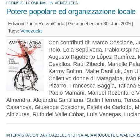
I CONSIGLI COMUNALI IN VENEZUELA
Potere popolare ed organizzazione locale
Edizioni Punto Rosso/Carta | Geschrieben am 30. Juni 2009 |
Tags:
Venezuela
Con contributi di: Marco Coscione, J
Roio, Lola Sepúlveda, Pablo Ospina 
Augusto Rigoberto López Ramírez, 
Cevallos, Raúl Zibechi, Marielle Pala
Karmy Bolton, Malte Daniljuk, Jan Ull
Collettivo donne di Matagalpa, Iván 
Pizarro, Francesca Baggia, Tatiana 
Pablo Mamani, Manuel Rozental e V
Almendra, Alejandra Santillana, Stalin Herrera, Teres
Casanova, Giuseppe Coscione, Estela de Carlotto, M
Albizures, Ruth del Valle Cóbar, Luís Venegas, Lucia
INTERVISTA CON DARIO AZZELLINI DI NATALIA ARUGUETE E WALTER 