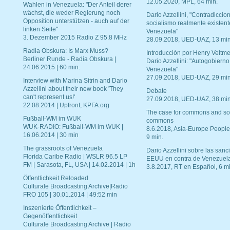
12.05.2020, MPL, 64 min.
Wahlen in Venezuela: "Der Anteil derer
wächst, die weder Regierung noch
Dario Azzellini, "Contradiccio
Opposition unterstützen - auch auf der
socialismo realmente existent
linken Seite"
Venezuela"
3. Dezember 2015 Radio Z 95.8 MHz
28.09.2018, UED-UAZ, 13 min
Radia Obskura: Is Marx Muss?
Introducción por Henry Veltme
Berliner Runde - Radia Obskura |
Dario Azzellini: "Autogobierno
24.06.2015 | 60 min.
Venezuela"
27.09.2018, UED-UAZ, 29 min
Interview with Marina Sitrin and Dario
Azzellini about their new book 'They
Debate
can't represent us!'
27.09.2018, UED-UAZ, 38 min
22.08.2014 | Upfront, KPFA.org
The case for commons and so
Fußball-WM im WUK
commons
WUK-RADIO: Fußball-WM im WUK |
8.6.2018, Asia-Europe People
16.06.2014 | 30 min
9 min.
The grassroots of Venezuela
Dario Azzellini sobre las san
Florida Caribe Radio | WSLR 96.5 LP
EEUU en contra de Venezuel
FM | Sarasota, FL, USA | 14.02.2014 | 1h
3.8.2017, RT en Español, 6 mi
Öffentlichkeit Reloaded
Culturale Broadcasting Archive|Radio
FRO 105 | 30.01.2014 | 49:52 min
Inszenierte Öffentlichkeit –
Gegenöffentlichkeit
Culturale Broadcasting Archive | Radio