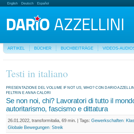
English
Deutsch
Español
ARTIKEL
BÜCHER
BUCHBEITRÄGE
VIDEOS-AUDIO
Testi in italiano
PRESENTAZIONE DEL VOLUME IF NOT US, WHO? CON DARIO AZZELLI
FELTRIN E ANNA CALORI
Se non noi, chi? Lavoratori di tutto il mond
autoritarismo, fascismo e dittatura
26.01.2022, transformitalia, 69 min. |
Tags:
Gewerkschaften
Kla
Globale Bewegungen
Streik