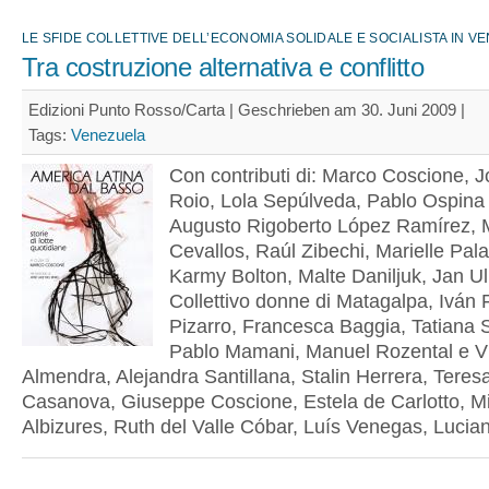
LE SFIDE COLLETTIVE DELL’ECONOMIA SOLIDALE E SOCIALISTA IN V
Tra costruzione alternativa e conflitto
Edizioni Punto Rosso/Carta | Geschrieben am 30. Juni 2009 |
Tags:
Venezuela
Con contributi di: Marco Coscione, J
Roio, Lola Sepúlveda, Pablo Ospina 
Augusto Rigoberto López Ramírez, 
Cevallos, Raúl Zibechi, Marielle Pala
Karmy Bolton, Malte Daniljuk, Jan Ull
Collettivo donne di Matagalpa, Iván 
Pizarro, Francesca Baggia, Tatiana 
Pablo Mamani, Manuel Rozental e V
Almendra, Alejandra Santillana, Stalin Herrera, Teres
Casanova, Giuseppe Coscione, Estela de Carlotto, M
Albizures, Ruth del Valle Cóbar, Luís Venegas, Lucia