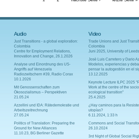
Audio
Video
Just Transitions - a global exploration:
Trade Unions and Just Transit
Colombia
Colombia
Centre for Employment Relations,
Juni 2025, University of Leed
Innovation and Change, 26.1.2026
Josè Luis Carretero y Dario Az
Analyse und Einordnung des US-
Modelos, experiencias y deba
Angriffs auf Venezuela
pensar la autogestión en el si
Radiozwitschern #39, Radio Corax
13.12.2025
10.1.2026
Keynote Lecture ILPC 2025 "P
Mit Genossenschaften zum
Work at the centre of the socio
Ökosozialismus – Perspektiven
ecological transition"
21.05.24
25.4.2025
Azzellini und IDA: Rätedemokratie und
¿Hay caminos para la Resiste
Arbeitszeitrechnung
utopías?
27.05.24
6.11.2024, 1:33 h
Politics of Translation: Preparing the
Commons and Social Transfo
Ground for New Alliances
26.10.2024
11.10.23, BG Berliner Gazette
3rd Night of Global Social Rig