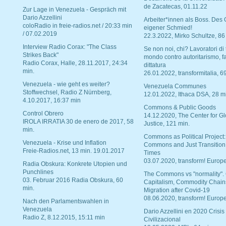
de Zacatecas, 01.11.22
Zur Lage in Venezuela - Gespräch mit
Dario Azzellini
Arbeiter*innen als Boss. Des
coloRadio in freie-radios.net / 20:33 min
eigener Schmied!
/ 07.02.2019
22.3.2022, Mirko Schultze, 86
Interview Radio Corax: "The Class
Se non noi, chi? Lavoratori di t
Strikes Back"
mondo contro autoritarismo, f
Radio Corax, Halle, 28.11.2017, 24:34
dittatura
min.
26.01.2022, transformitalia, 6
Venezuela - wie geht es weiter?
Venezuela Communes
Stoffwechsel, Radio Z Nürnberg,
12.01.2022, Ithaca DSA, 28 m
4.10.2017, 16:37 min
Commons & Public Goods
Control Obrero
14.12.2020, The Center for Gl
IROLA IRRATIA 30 de enero de 2017, 58
Justice, 121 min.
min.
Commons as Political Project:
Venezuela - Krise und Inflation
Commons and Just Transition
Freie-Radios.net, 13 min. 19.01.2017
Times
03.07.2020, transform! Europe
Radia Obskura: Konkrete Utopien und
Punchlines
The Commons vs "normality".
03. Februar 2016 Radia Obskura, 60
Capitalism, Commodity Chain
min.
Migration after Covid-19
08.06.2020, transform! Europe
Nach den Parlamentswahlen in
Venezuela
Dario Azzellini en 2020 Crisis
Radio Z, 8.12.2015, 15:11 min
Civilizacional