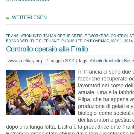
WEITERLESEN
TRANSLATION INTO ITALIAN OF THE ARTICLE "WORKERS’ CONTROL AT
BRAND WITH THE ELEPHANT" PUBLISHED ON ROARMAG, MAY 1, 2014
Controllo operaio alla Fralib
www.znetitaly.org - 7 maggio 2014 |
Tags:
Arbeiterkontrolle
Bese
In Francia ci sono due c
fabbriche recuperate o
lavoratori nel corso dell
attuale. Una è la fabbric
Pilpa, che ha appena av
produzione di gelati e 
biologici come società d
dei lavoratori e gestita 
dopo una lunga lotta. L’altra è la produttrice di tè Frali
Entrambe erano state chiuse dalle loro gigantesche pr