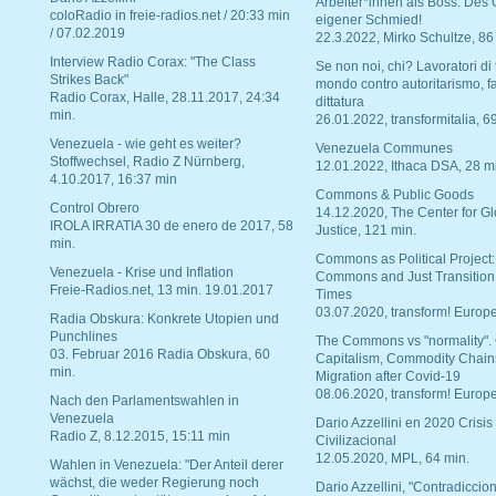
Arbeiter*innen als Boss. Des
coloRadio in freie-radios.net / 20:33 min
eigener Schmied!
/ 07.02.2019
22.3.2022, Mirko Schultze, 86
Interview Radio Corax: "The Class
Se non noi, chi? Lavoratori di t
Strikes Back"
mondo contro autoritarismo, f
Radio Corax, Halle, 28.11.2017, 24:34
dittatura
min.
26.01.2022, transformitalia, 6
Venezuela - wie geht es weiter?
Venezuela Communes
Stoffwechsel, Radio Z Nürnberg,
12.01.2022, Ithaca DSA, 28 m
4.10.2017, 16:37 min
Commons & Public Goods
Control Obrero
14.12.2020, The Center for Gl
IROLA IRRATIA 30 de enero de 2017, 58
Justice, 121 min.
min.
Commons as Political Project:
Venezuela - Krise und Inflation
Commons and Just Transition
Freie-Radios.net, 13 min. 19.01.2017
Times
03.07.2020, transform! Europe
Radia Obskura: Konkrete Utopien und
Punchlines
The Commons vs "normality".
03. Februar 2016 Radia Obskura, 60
Capitalism, Commodity Chain
min.
Migration after Covid-19
08.06.2020, transform! Europe
Nach den Parlamentswahlen in
Venezuela
Dario Azzellini en 2020 Crisis
Radio Z, 8.12.2015, 15:11 min
Civilizacional
12.05.2020, MPL, 64 min.
Wahlen in Venezuela: "Der Anteil derer
wächst, die weder Regierung noch
Dario Azzellini, "Contradiccio