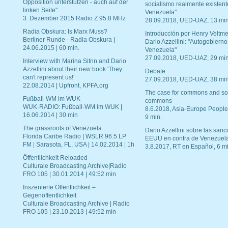
Opposition unterstützen - auch auf der
socialismo realmente existent
linken Seite"
Venezuela"
3. Dezember 2015 Radio Z 95.8 MHz
28.09.2018, UED-UAZ, 13 min
Radia Obskura: Is Marx Muss?
Introducción por Henry Veltme
Berliner Runde - Radia Obskura |
Dario Azzellini: "Autogobierno
24.06.2015 | 60 min.
Venezuela"
27.09.2018, UED-UAZ, 29 min
Interview with Marina Sitrin and Dario
Azzellini about their new book 'They
Debate
can't represent us!'
27.09.2018, UED-UAZ, 38 min
22.08.2014 | Upfront, KPFA.org
The case for commons and so
Fußball-WM im WUK
commons
WUK-RADIO: Fußball-WM im WUK |
8.6.2018, Asia-Europe People
16.06.2014 | 30 min
9 min.
The grassroots of Venezuela
Dario Azzellini sobre las san
Florida Caribe Radio | WSLR 96.5 LP
EEUU en contra de Venezuel
FM | Sarasota, FL, USA | 14.02.2014 | 1h
3.8.2017, RT en Español, 6 mi
Öffentlichkeit Reloaded
Culturale Broadcasting Archive|Radio
FRO 105 | 30.01.2014 | 49:52 min
Inszenierte Öffentlichkeit –
Gegenöffentlichkeit
Culturale Broadcasting Archive | Radio
FRO 105 | 23.10.2013 | 49:52 min