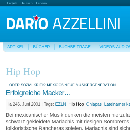
English
Deutsch
Español
ARTIKEL
BÜCHER
BUCHBEITRÄGE
VIDEOS-AUDIO
Hip Hop
…ODER SOZIALKRITIK: MEXICOS NEUE MUSIKERGENERATION
Erfolgreiche Macker…
ila 246, Juni 2001 |
Tags:
EZLN
Hip Hop
Chiapas
Lateinamerik
Bei mexicanischer Musik denken die meisten hierzul
schwarz gekleidete Mariachis mit riesigen Sombreros,
folkloristische Rancheras spielen. Mariachis sind siche