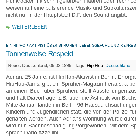
Punkrocker mit schrill gefärbten Haaren oder Techno
weisen auf eine pulsierende Musik- und Subkulturszen
nicht nur in der Hauptstadt D.F. den Sound angibt.
WEITERLESEN
EIN HIPHOP-AKTIVIST ÜBER SPRÜHEN, LEBENSGEFÜHL UND REPRE
Tonnenweise Respekt
Neues Deutschland, 05.02.1995 |
Tags:
Hip Hop
Deutschland
Adrian, 25 Jahre, ist HipHop-Aktivist in Berlin. Er orga
HipHop-Jams, gibt ein Sprüher-Magazin heraus, arbei
an einem Buch über Sprühen, stellt Ausstellungen 
und hält Diavorträge, z.B. über die Ästhetik von Buch
Mitte Januar fanden in Berlin 96 Hausdurchsuchunge
Kindern und Jugendlichen statt, die von der Polizei fü
gehalten werden. Auch Adrians Wohnung wurde durc
wird nun Sachbeschädigung vorgeworfen. Mit dem S
sprach Dario Azzellini