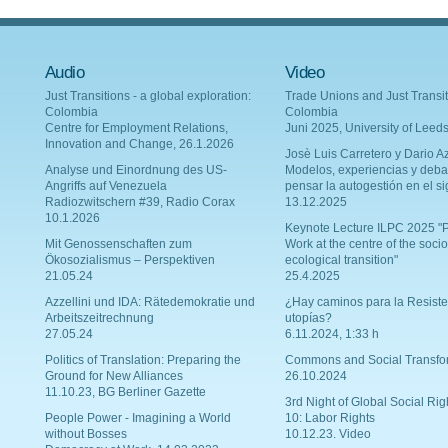
Audio
Video
Just Transitions - a global exploration:
Trade Unions and Just Transit
Colombia
Colombia
Centre for Employment Relations,
Juni 2025, University of Leed
Innovation and Change, 26.1.2026
Josè Luis Carretero y Dario Az
Analyse und Einordnung des US-
Modelos, experiencias y deba
Angriffs auf Venezuela
pensar la autogestión en el si
Radiozwitschern #39, Radio Corax
13.12.2025
10.1.2026
Keynote Lecture ILPC 2025 "P
Mit Genossenschaften zum
Work at the centre of the socio
Ökosozialismus – Perspektiven
ecological transition"
21.05.24
25.4.2025
Azzellini und IDA: Rätedemokratie und
¿Hay caminos para la Resiste
Arbeitszeitrechnung
utopías?
27.05.24
6.11.2024, 1:33 h
Politics of Translation: Preparing the
Commons and Social Transfo
Ground for New Alliances
26.10.2024
11.10.23, BG Berliner Gazette
3rd Night of Global Social Rig
People Power - Imagining a World
10: Labor Rights
without Bosses
10.12.23. Video