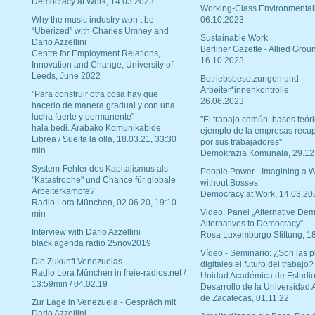
Democracy at Work, 14.03.2023
Working-Class Environmental
Why the music industry won’t be
06.10.2023
“Uberized” with Charles Umney and
Sustainable Work
Dario Azzellini
Berliner Gazette - Allied Grou
Centre for Employment Relations,
16.10.2023
Innovation and Change, University of
Leeds, June 2022
Betriebsbesetzungen und
Arbeiter*innenkontrolle
"Para construir otra cosa hay que
26.06.2023
hacerlo de manera gradual y con una
lucha fuerte y permanente"
"El trabajo común: bases teóri
hala bedi. Arabako Komunikabide
ejemplo de la empresas recu
Librea / Suelta la olla, 18.03.21, 33:30
por sus trabajadores"
min
Demokrazia Komunala, 29.12
System-Fehler des Kapitalismus als
People Power - Imagining a W
"Katastrophe" und Chance für globale
without Bosses
Arbeiterkämpfe?
Democracy at Work, 14.03.20
Radio Lora München, 02.06.20, 19:10
Video: Panel „Alternative Dem
min
Alternatives to Democracy“
Interview with Dario Azzellini
Rosa Luxemburgo Stiftung, 1
black agenda radio 25nov2019
Vídeo - Seminario: ¿Son las p
Die Zukunft Venezuelas
digitales el futuro del trabajo?
Radio Lora München in freie-radios.net /
Unidad Académica de Estudio
13:59min / 04.02.19
Desarrollo de la Universidad
de Zacatecas, 01.11.22
Zur Lage in Venezuela - Gespräch mit
Dario Azzellini