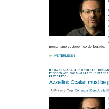
mecanismo sociopolítico deliberado.
WEITERLESEN
DR. DARIO AZZELLINI SAID ABDULLAH ÖCALAN
PROCESS, ARGUING THAT A LASTING PEACE A
PARTICIPATION
Azzellini: Öcalan must be 
ANF-News |
Tags:
Commons
Demokratie
K