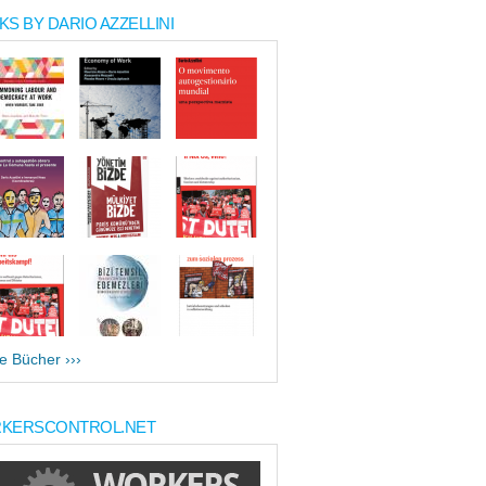
S BY DARIO AZZELLINI
le Bücher ›››
KERSCONTROL.NET