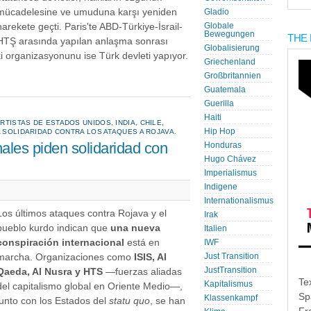
mücadelesine ve umuduna karşı yeniden
Gladio
harekete geçti. Paris'te ABD-Türkiye-İsrail-
Globale
Bewegungen
THE 
HTŞ arasında yapılan anlaşma sonrası
Globalisierung
i organizasyonunu ise Türk devleti yapıyor.
Griechenland
Großbritannien
Guatemala
Guerilla
Haiti
TISTAS DE ESTADOS UNIDOS, INDIA, CHILE,
Hip Hop
A SOLIDARIDAD CONTRA LOS ATAQUES A ROJAVA.
ales piden solidaridad con
Honduras
Hugo Chávez
Imperialismus
Indigene
Internationalismus
Los últimos ataques contra Rojava y el
Irak
pueblo kurdo indican que
una nueva
Italien
conspiración internacional
está en
IWF
marcha. Organizaciones como
ISIS, Al
Just Transition
JustTransition
Qaeda, Al Nusra y HTS
—fuerzas aliadas
Te
Kapitalismus
del capitalismo global en Oriente Medio—,
Sp
Klassenkampf
junto con los Estados del
statu quo
, se han