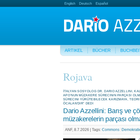
English
Deutsch
Español
ARTIKEL
BÜCHER
BUCHBE
Rojava
İTALYAN SOSYOLOG DR. DARIO AZZELLINI, KA
APO’NUN MÜZAKERE SÜRECININ PARÇASI OLM
SÜRECINI YÜRÜTEBILECEK KARIZMAYA, TEORIK
ÖCALAN’DIR" DEDI
Dario Azzellini: Barış ve ç
müzakerelerin parçası olma
ANF, 8.7.2026 |
Tags:
Commons
Demokrati