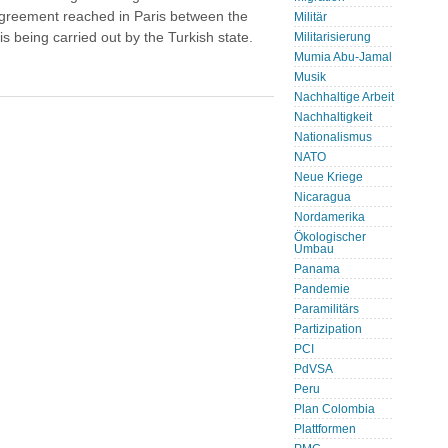
 agreement reached in Paris between the
Militär
is being carried out by the Turkish state.
Militarisierung
Mumia Abu-Jamal
Musik
Nachhaltige Arbeit
Nachhaltigkeit
Nationalismus
NATO
Neue Kriege
Nicaragua
Nordamerika
Ökologischer
Umbau
Panama
Pandemie
Paramilitärs
Partizipation
PCI
PdVSA
Peru
Plan Colombia
Plattformen