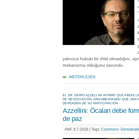
yalnızca hukuki bir ihlal olmadığını, ay
mekanizma olduğunu savundu.
WEITERLESEN
EL DR. DARIO AZZELLINI AFIRMÓ QUE ABDUL
DE NEGOCIACIÓN, ARGUMENTANDO QUE UNA P
DEPENDEN DE SU PARTICIPACIÓN
Azzellini: Öcalan debe for
de paz
ANF, 8.7.2026 |
Tags:
Commons
Demokrati