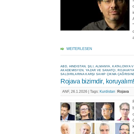
WEITERLESEN
ABD, HINDISTAN, ŞILI, ALMANYA, KATALONYA
AKADEMISYEN, YAZAR VE SANATÇI, ROJAVA’YA
SALDIRILARINA KARŞI SAHIP ÇIKMA ÇAĞRISIN
Rojava bizimdir, koruyalım
ANF, 26.1.2026 |
Tags:
Kurdistan
Rojava