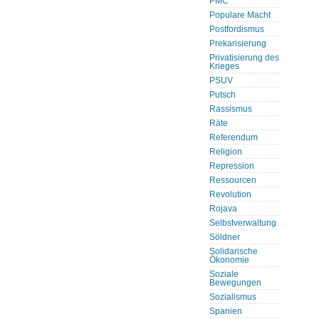
PMC
Populare Macht
Postfordismus
Prekarisierung
Privatisierung des
Krieges
PSUV
Putsch
Rassismus
Räte
Referendum
Religion
Repression
Ressourcen
Revolution
Rojava
Selbstverwaltung
Söldner
Solidarische
Ökonomie
Soziale
Bewegungen
Sozialismus
Spanien