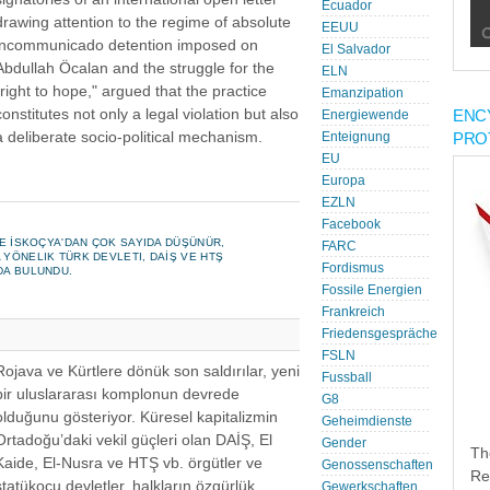
Ecuador
drawing attention to the regime of absolute
EEUU
incommunicado detention imposed on
El Salvador
Abdullah Öcalan and the struggle for the
ELN
"right to hope," argued that the practice
Emanzipation
constitutes not only a legal violation but also
ENC
Energiewende
a deliberate socio-political mechanism.
PRO
Enteignung
EU
Europa
EZLN
Facebook
 VE İSKOÇYA'DAN ÇOK SAYIDA DÜŞÜNÜR,
FARC
 YÖNELIK TÜRK DEVLETI, DAİŞ VE HTŞ
Fordismus
DA BULUNDU.
!
Fossile Energien
Frankreich
Friedensgespräche
FSLN
Rojava ve Kürtlere dönük son saldırılar, yeni
Fussball
bir uluslararası komplonun devrede
G8
olduğunu gösteriyor. Küresel kapitalizmin
Geheimdienste
Ortadoğu’daki vekil güçleri olan DAİŞ, El
Gender
Th
Kaide, El-Nusra ve HTŞ vb. örgütler ve
Genossenschaften
Re
statükocu devletler, halkların özgürlük
Gewerkschaften