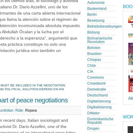
En los últimos días, el sociólogo y activista
Autonomie
BOOK
italiano Dr. Dario Azzellini, uno de los
Baskenland
firmantes de una carta abierta internacional
Berlin
que llama la atención sobre el régimen de
Besetzung
detención incomunicada absoluta impuesto
Betriebsbesetzungen
a Abdullah Öcalan y la lucha por el
Bildung
"derecho a la esperanza", argumentó que
Bolivarianische
Revolution
esta práctica constituye no solo una
Bolivien
violación jurídica sino también un
Brasilien
Chiapas
Chile
CIA
Commons
Crowdwork
 MUST BE INCLUDED IN THE NEGOTIATION
ND POLITICAL SOLUTION DEPEND ON HIS
Demokratie
Deutschland
Al
part of peace negotiations
Digitalisierung
Digitialisierung
urdistan
Räte
Rojava
Diktatur
WOR
Dominikanische
In recent days, Italian sociologist and
Republik
activist Dr. Dario Azzellini, one of the
Drogen
signatories of an international open letter