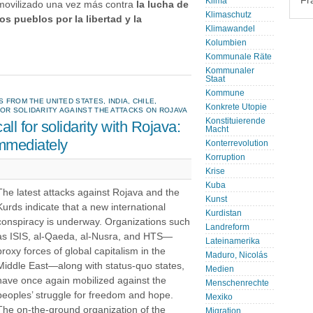
Fr
Klima
movilizado una vez más contra
la lucha de
Klimaschutz
los pueblos por la libertad y la
Klimawandel
Kolumbien
Kommunale Räte
Kommunaler
Staat
Kommune
 FROM THE UNITED STATES, INDIA, CHILE,
Konkrete Utopie
OR SOLIDARITY AGAINST THE ATTACKS ON ROJAVA
Konstituierende
all for solidarity with Rojava:
Macht
mmediately
Konterrevolution
Korruption
Krise
Kuba
The latest attacks against Rojava and the
Kunst
Kurds indicate that a new international
Kurdistan
conspiracy is underway. Organizations such
Landreform
as ISIS, al-Qaeda, al-Nusra, and HTS—
Lateinamerika
proxy forces of global capitalism in the
Maduro, Nicolás
Middle East—along with status-quo states,
Medien
have once again mobilized against the
Menschenrechte
peoples’ struggle for freedom and hope.
Mexiko
The on-the-ground organization of the
Migration