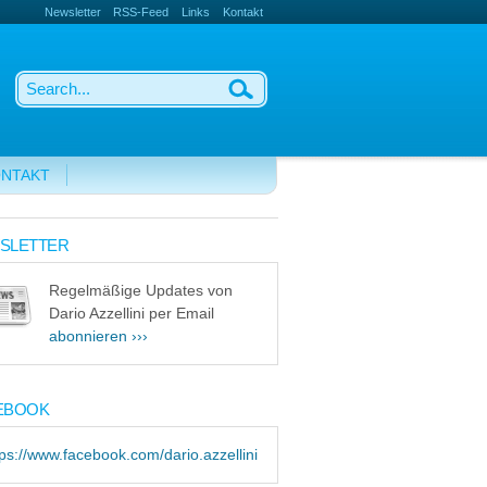
Newsletter
RSS-Feed
Links
Kontakt
NTAKT
SLETTER
Regelmäßige Updates von
Dario Azzellini per Email
abonnieren ›››
EBOOK
tps://www.facebook.com/dario.azzellini