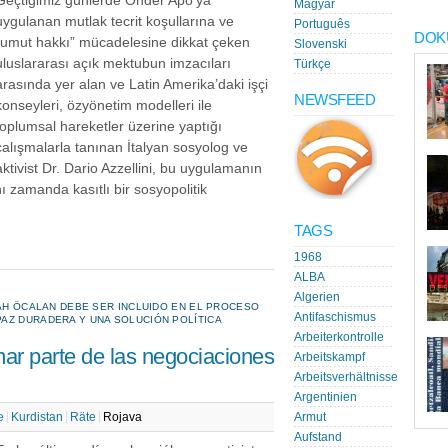
Geçtiğimiz günlerde Önder Apo’ya
Magyar
uygulanan mutlak tecrit koşullarına ve
Português
DOK
“umut hakkı” mücadelesine dikkat çeken
Slovenski
uluslararası açık mektubun imzacıları
Türkçe
arasında yer alan ve Latin Amerika’daki işçi
NEWSFEED
konseyleri, özyönetim modelleri ile
toplumsal hareketler üzerine yaptığı
çalışmalarla tanınan İtalyan sosyolog ve
aktivist Dr. Dario Azzellini, bu uygulamanın
nı zamanda kasıtlı bir sosyopolitik
TAGS
1968
ALBA
Algerien
LAH ÖCALAN DEBE SER INCLUIDO EN EL PROCESO
Antifaschismus
AZ DURADERA Y UNA SOLUCIÓN POLÍTICA
Arbeiterkontrolle
mar parte de las negociaciones
Arbeitskampf
Arbeitsverhältnisse
Argentinien
e
Kurdistan
Räte
Rojava
Armut
Aufstand