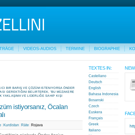
ITRÄGE
VIDEOS-AUDIOS
TERMINE
BIOGRAPHIE
KO
TEXTES IN:
NEW
Castellano
Deutsch
LICI BIR BARIŞ VE ÇÖZÜM ISTENIYORSA ÖNDER
English
ASI GEREKTIĞINI BELIRTEREK, “BU MÜZAKERE
Bahasa Indonesia
 YAKLAŞIMA VE LIDERLIĞE SAHIP KIŞI
Bosanski
özüm istiyorsanız, Öcalan
Czech
Euskera
lı
FAC
Français
Greek
e
Kurdistan
Räte
Rojava
ht
Italiano