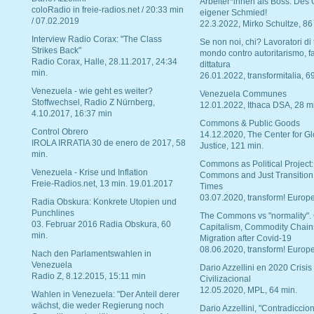
Arbeiter*innen als Boss. Des
coloRadio in freie-radios.net / 20:33 min
eigener Schmied!
/ 07.02.2019
22.3.2022, Mirko Schultze, 86
Interview Radio Corax: "The Class
Se non noi, chi? Lavoratori di t
Strikes Back"
mondo contro autoritarismo, f
Radio Corax, Halle, 28.11.2017, 24:34
dittatura
min.
26.01.2022, transformitalia, 6
Venezuela - wie geht es weiter?
Venezuela Communes
Stoffwechsel, Radio Z Nürnberg,
12.01.2022, Ithaca DSA, 28 m
4.10.2017, 16:37 min
Commons & Public Goods
Control Obrero
14.12.2020, The Center for Gl
IROLA IRRATIA 30 de enero de 2017, 58
Justice, 121 min.
min.
Commons as Political Project:
Venezuela - Krise und Inflation
Commons and Just Transition
Freie-Radios.net, 13 min. 19.01.2017
Times
03.07.2020, transform! Europe
Radia Obskura: Konkrete Utopien und
Punchlines
The Commons vs "normality".
03. Februar 2016 Radia Obskura, 60
Capitalism, Commodity Chain
min.
Migration after Covid-19
08.06.2020, transform! Europe
Nach den Parlamentswahlen in
Venezuela
Dario Azzellini en 2020 Crisis
Radio Z, 8.12.2015, 15:11 min
Civilizacional
12.05.2020, MPL, 64 min.
Wahlen in Venezuela: "Der Anteil derer
wächst, die weder Regierung noch
Dario Azzellini, "Contradiccio