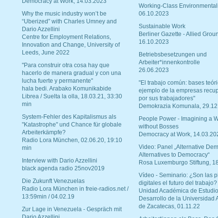
Democracy at Work, 14.03.2023
Working-Class Environmental
Why the music industry won’t be
06.10.2023
“Uberized” with Charles Umney and
Sustainable Work
Dario Azzellini
Berliner Gazette - Allied Grou
Centre for Employment Relations,
16.10.2023
Innovation and Change, University of
Leeds, June 2022
Betriebsbesetzungen und
Arbeiter*innenkontrolle
"Para construir otra cosa hay que
26.06.2023
hacerlo de manera gradual y con una
lucha fuerte y permanente"
"El trabajo común: bases teóri
hala bedi. Arabako Komunikabide
ejemplo de la empresas recu
Librea / Suelta la olla, 18.03.21, 33:30
por sus trabajadores"
min
Demokrazia Komunala, 29.12
System-Fehler des Kapitalismus als
People Power - Imagining a W
"Katastrophe" und Chance für globale
without Bosses
Arbeiterkämpfe?
Democracy at Work, 14.03.20
Radio Lora München, 02.06.20, 19:10
Video: Panel „Alternative Dem
min
Alternatives to Democracy“
Interview with Dario Azzellini
Rosa Luxemburgo Stiftung, 1
black agenda radio 25nov2019
Vídeo - Seminario: ¿Son las p
Die Zukunft Venezuelas
digitales el futuro del trabajo?
Radio Lora München in freie-radios.net /
Unidad Académica de Estudio
13:59min / 04.02.19
Desarrollo de la Universidad
de Zacatecas, 01.11.22
Zur Lage in Venezuela - Gespräch mit
Dario Azzellini