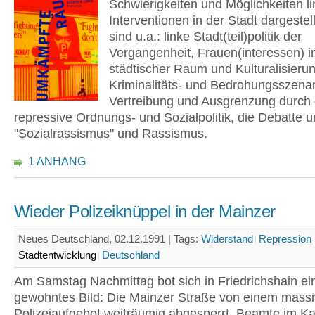
Schwierigkeiten und Möglichkeiten li
Interventionen in der Stadt dargeste
sind u.a.: linke Stadt(teil)politik der
Vergangenheit, Frauen(interessen) in
städtischer Raum und Kulturalisierun
Kriminalitäts- und Bedrohungsszenar
Vertreibung und Ausgrenzung durch 
repressive Ordnungs- und Sozialpolitik, die Debatte 
"Sozialrassismus" und Rassismus.
1 ANHANG
Wieder Polizeiknüppel in der Mainzer
Neues Deutschland, 02.12.1991 |
Tags:
Widerstand
Repression
Stadtentwicklung
Deutschland
Am Samstag Nachmittag bot sich in Friedrichshain ei
gewohntes Bild: Die Mainzer Straße von einem mass
Polizeiaufgebot weiträumig abgesperrt, Beamte im K