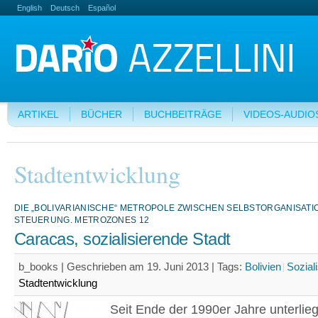
English
Deutsch
Español
ARTIKEL
BÜCHER
BUCHBEITRÄGE
VIDEOS-AUDIO
Stadtentwicklung
DIE „BOLIVARIANISCHE“ METROPOLE ZWISCHEN SELBSTORGANISATI
STEUERUNG. METROZONES 12
Caracas, sozialisierende Stadt
b_books | Geschrieben am 19. Juni 2013 |
Tags:
Bolivien
Sozial
Stadtentwicklung
Seit Ende der 1990er Jahre unterlie