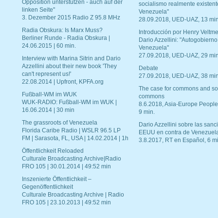
Opposition unterstützen - auch auf der
socialismo realmente existent
linken Seite"
Venezuela"
3. Dezember 2015 Radio Z 95.8 MHz
28.09.2018, UED-UAZ, 13 min
Radia Obskura: Is Marx Muss?
Introducción por Henry Veltme
Berliner Runde - Radia Obskura |
Dario Azzellini: "Autogobierno
24.06.2015 | 60 min.
Venezuela"
27.09.2018, UED-UAZ, 29 min
Interview with Marina Sitrin and Dario
Azzellini about their new book 'They
Debate
can't represent us!'
27.09.2018, UED-UAZ, 38 min
22.08.2014 | Upfront, KPFA.org
The case for commons and so
Fußball-WM im WUK
commons
WUK-RADIO: Fußball-WM im WUK |
8.6.2018, Asia-Europe People
16.06.2014 | 30 min
9 min.
The grassroots of Venezuela
Dario Azzellini sobre las san
Florida Caribe Radio | WSLR 96.5 LP
EEUU en contra de Venezuel
FM | Sarasota, FL, USA | 14.02.2014 | 1h
3.8.2017, RT en Español, 6 mi
Öffentlichkeit Reloaded
Culturale Broadcasting Archive|Radio
FRO 105 | 30.01.2014 | 49:52 min
Inszenierte Öffentlichkeit –
Gegenöffentlichkeit
Culturale Broadcasting Archive | Radio
FRO 105 | 23.10.2013 | 49:52 min