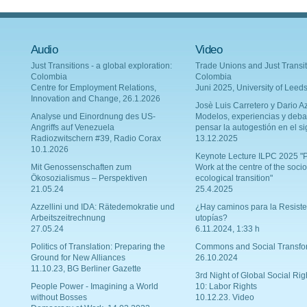
Audio
Video
Just Transitions - a global exploration:
Trade Unions and Just Transit
Colombia
Colombia
Centre for Employment Relations,
Juni 2025, University of Leed
Innovation and Change, 26.1.2026
Josè Luis Carretero y Dario Az
Analyse und Einordnung des US-
Modelos, experiencias y deba
Angriffs auf Venezuela
pensar la autogestión en el si
Radiozwitschern #39, Radio Corax
13.12.2025
10.1.2026
Keynote Lecture ILPC 2025 "P
Mit Genossenschaften zum
Work at the centre of the socio
Ökosozialismus – Perspektiven
ecological transition"
21.05.24
25.4.2025
Azzellini und IDA: Rätedemokratie und
¿Hay caminos para la Resiste
Arbeitszeitrechnung
utopías?
27.05.24
6.11.2024, 1:33 h
Politics of Translation: Preparing the
Commons and Social Transfo
Ground for New Alliances
26.10.2024
11.10.23, BG Berliner Gazette
3rd Night of Global Social Rig
People Power - Imagining a World
10: Labor Rights
without Bosses
10.12.23. Video