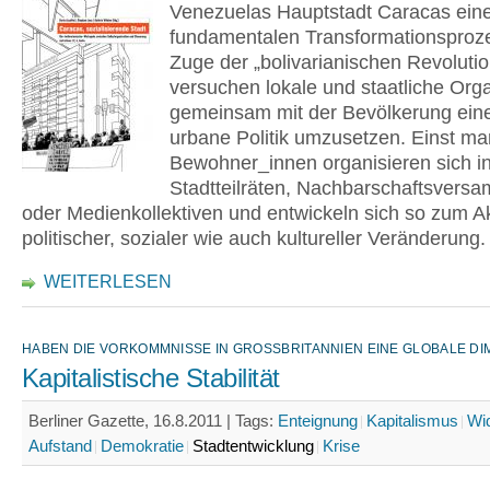
Venezuelas Hauptstadt Caracas ei
fundamentalen Transformationsproz
Zuge der „bolivarianischen Revolutio
versuchen lokale und staatliche Org
gemeinsam mit der Bevölkerung ein
urbane Politik umzusetzen. Einst mar
Bewohner_innen organisieren sich i
Stadtteilräten, Nachbarschaftsvers
oder Medienkollektiven und entwickeln sich so zum A
politischer, sozialer wie auch kultureller Veränderung.
WEITERLESEN
HABEN DIE VORKOMMNISSE IN GROSSBRITANNIEN EINE GLOBALE DI
Kapitalistische Stabilität
Berliner Gazette, 16.8.2011 |
Tags:
Enteignung
Kapitalismus
Wi
Aufstand
Demokratie
Stadtentwicklung
Krise