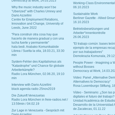
Democracy at Work, 14.03.2023
Working-Class Environmental
Why the music industry won’t be
06.10.2023
“Uberized” with Charles Umney and
Sustainable Work
Dario Azzellini
Berliner Gazette - Allied Grou
Centre for Employment Relations,
16.10.2023
Innovation and Change, University of
Leeds, June 2022
Betriebsbesetzungen und
Arbeiter*innenkontrolle
"Para construir otra cosa hay que
26.06.2023
hacerlo de manera gradual y con una
lucha fuerte y permanente"
"El trabajo común: bases teóri
hala bedi. Arabako Komunikabide
ejemplo de la empresas recu
Librea / Suelta la olla, 18.03.21, 33:30
por sus trabajadores"
min
Demokrazia Komunala, 29.12
System-Fehler des Kapitalismus als
People Power - Imagining a W
"Katastrophe" und Chance für globale
without Bosses
Arbeiterkämpfe?
Democracy at Work, 14.03.20
Radio Lora München, 02.06.20, 19:10
Video: Panel „Alternative Dem
min
Alternatives to Democracy“
Interview with Dario Azzellini
Rosa Luxemburgo Stiftung, 1
black agenda radio 25nov2019
Vídeo - Seminario: ¿Son las p
Die Zukunft Venezuelas
digitales el futuro del trabajo?
Radio Lora München in freie-radios.net /
Unidad Académica de Estudio
13:59min / 04.02.19
Desarrollo de la Universidad
de Zacatecas, 01.11.22
Zur Lage in Venezuela - Gespräch mit
Dario Azzellini