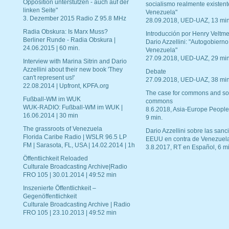
Opposition unterstützen - auch auf der
socialismo realmente existent
linken Seite"
Venezuela"
3. Dezember 2015 Radio Z 95.8 MHz
28.09.2018, UED-UAZ, 13 min
Radia Obskura: Is Marx Muss?
Introducción por Henry Veltme
Berliner Runde - Radia Obskura |
Dario Azzellini: "Autogobierno
24.06.2015 | 60 min.
Venezuela"
27.09.2018, UED-UAZ, 29 min
Interview with Marina Sitrin and Dario
Azzellini about their new book 'They
Debate
can't represent us!'
27.09.2018, UED-UAZ, 38 min
22.08.2014 | Upfront, KPFA.org
The case for commons and so
Fußball-WM im WUK
commons
WUK-RADIO: Fußball-WM im WUK |
8.6.2018, Asia-Europe People
16.06.2014 | 30 min
9 min.
The grassroots of Venezuela
Dario Azzellini sobre las san
Florida Caribe Radio | WSLR 96.5 LP
EEUU en contra de Venezuel
FM | Sarasota, FL, USA | 14.02.2014 | 1h
3.8.2017, RT en Español, 6 mi
Öffentlichkeit Reloaded
Culturale Broadcasting Archive|Radio
FRO 105 | 30.01.2014 | 49:52 min
Inszenierte Öffentlichkeit –
Gegenöffentlichkeit
Culturale Broadcasting Archive | Radio
FRO 105 | 23.10.2013 | 49:52 min