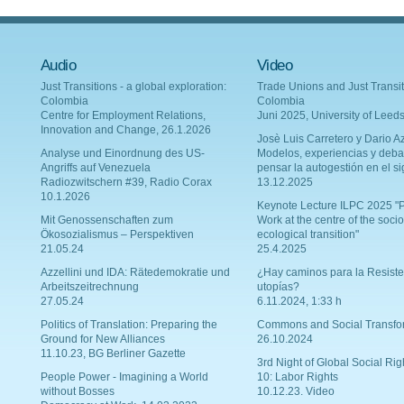
Audio
Video
Just Transitions - a global exploration:
Trade Unions and Just Transit
Colombia
Colombia
Centre for Employment Relations,
Juni 2025, University of Leed
Innovation and Change, 26.1.2026
Josè Luis Carretero y Dario Az
Analyse und Einordnung des US-
Modelos, experiencias y deba
Angriffs auf Venezuela
pensar la autogestión en el si
Radiozwitschern #39, Radio Corax
13.12.2025
10.1.2026
Keynote Lecture ILPC 2025 "P
Mit Genossenschaften zum
Work at the centre of the socio
Ökosozialismus – Perspektiven
ecological transition"
21.05.24
25.4.2025
Azzellini und IDA: Rätedemokratie und
¿Hay caminos para la Resiste
Arbeitszeitrechnung
utopías?
27.05.24
6.11.2024, 1:33 h
Politics of Translation: Preparing the
Commons and Social Transfo
Ground for New Alliances
26.10.2024
11.10.23, BG Berliner Gazette
3rd Night of Global Social Rig
People Power - Imagining a World
10: Labor Rights
without Bosses
10.12.23. Video