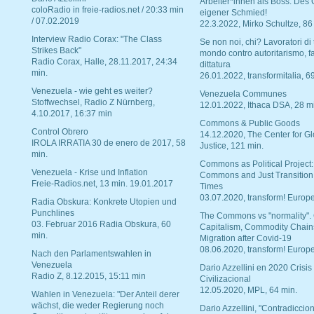
Arbeiter*innen als Boss. Des
coloRadio in freie-radios.net / 20:33 min
eigener Schmied!
/ 07.02.2019
22.3.2022, Mirko Schultze, 86
Interview Radio Corax: "The Class
Se non noi, chi? Lavoratori di t
Strikes Back"
mondo contro autoritarismo, f
Radio Corax, Halle, 28.11.2017, 24:34
dittatura
min.
26.01.2022, transformitalia, 6
Venezuela - wie geht es weiter?
Venezuela Communes
Stoffwechsel, Radio Z Nürnberg,
12.01.2022, Ithaca DSA, 28 m
4.10.2017, 16:37 min
Commons & Public Goods
Control Obrero
14.12.2020, The Center for Gl
IROLA IRRATIA 30 de enero de 2017, 58
Justice, 121 min.
min.
Commons as Political Project:
Venezuela - Krise und Inflation
Commons and Just Transition
Freie-Radios.net, 13 min. 19.01.2017
Times
03.07.2020, transform! Europe
Radia Obskura: Konkrete Utopien und
Punchlines
The Commons vs "normality".
03. Februar 2016 Radia Obskura, 60
Capitalism, Commodity Chain
min.
Migration after Covid-19
08.06.2020, transform! Europe
Nach den Parlamentswahlen in
Venezuela
Dario Azzellini en 2020 Crisis
Radio Z, 8.12.2015, 15:11 min
Civilizacional
12.05.2020, MPL, 64 min.
Wahlen in Venezuela: "Der Anteil derer
wächst, die weder Regierung noch
Dario Azzellini, "Contradiccio