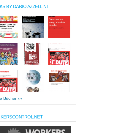
S BY DARIO AZZELLINI
le Bücher ›››
KERSCONTROL.NET