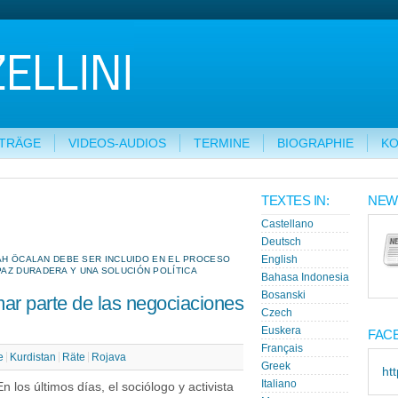
ITRÄGE
VIDEOS-AUDIOS
TERMINE
BIOGRAPHIE
KO
TEXTES IN:
NEW
Castellano
Deutsch
LAH ÖCALAN DEBE SER INCLUIDO EN EL PROCESO
English
AZ DURADERA Y UNA SOLUCIÓN POLÍTICA
Bahasa Indonesia
Bosanski
mar parte de las negociaciones
Czech
Euskera
FAC
Français
e
Kurdistan
Räte
Rojava
Greek
ht
Italiano
En los últimos días, el sociólogo y activista