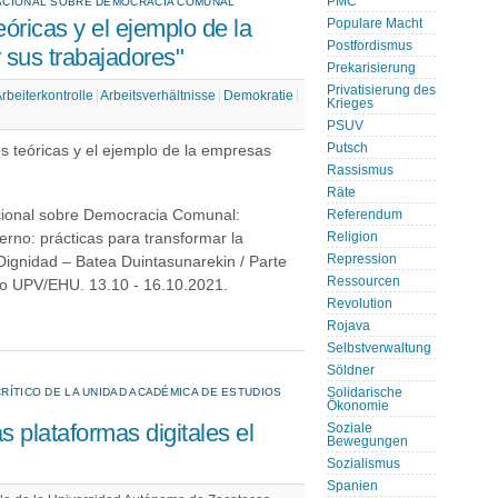
PMC
RNACIONAL SOBRE DEMOCRACIA COMUNAL
óricas y el ejemplo de la
Populare Macht
Postfordismus
sus trabajadores"
Prekarisierung
Privatisierung des
rbeiterkontrolle
Arbeitsverhältnisse
Demokratie
Krieges
PSUV
Putsch
es teóricas y el ejemplo de la empresas
Rassismus
Räte
acional sobre Democracia Comunal:
Referendum
rno: prácticas para transformar la
Religion
Repression
ignidad – Batea Duintasunarekin / Parte
Ressourcen
co UPV/EHU. 13.10 - 16.10.2021.
Revolution
Rojava
Selbstverwaltung
Söldner
CRÍTICO DE LA UNIDAD ACADÉMICA DE ESTUDIOS
Solidarische
Ökonomie
s plataformas digitales el
Soziale
Bewegungen
Sozialismus
Spanien