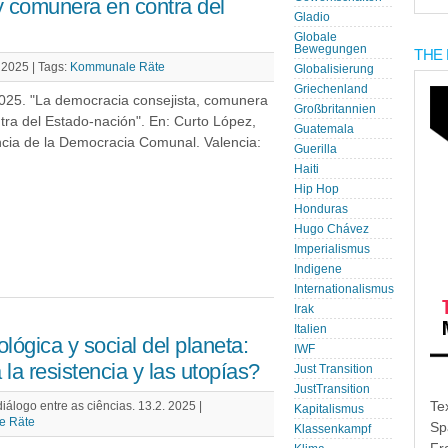
y comunera en contra del
Gladio
Globale
Bewegungen
THE 
 2025 |
Tags:
Kommunale Räte
Globalisierung
Griechenland
 2025. "La democracia consejista, comunera
Großbritannien
tra del Estado-nación". En: Curto López,
Guatemala
cia de la Democracia Comunal. Valencia:
Guerilla
Haiti
Hip Hop
Honduras
Hugo Chávez
Imperialismus
Indigene
Internationalismus
Irak
Italien
cológica y social del planeta:
IWF
la resistencia y las utopías?
Just Transition
JustTransition
Te
iálogo entre as ciências. 13.2. 2025 |
Kapitalismus
e Räte
Sp
Klassenkampf