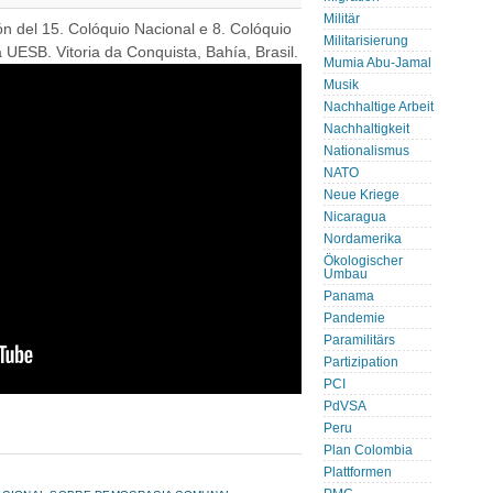
Militär
ión del 15. Colóquio Nacional e 8. Colóquio
Militarisierung
UESB. Vitoria da Conquista, Bahía, Brasil.
Mumia Abu-Jamal
Musik
Nachhaltige Arbeit
Nachhaltigkeit
Nationalismus
NATO
Neue Kriege
Nicaragua
Nordamerika
Ökologischer
Umbau
Panama
Pandemie
Paramilitärs
Partizipation
PCI
PdVSA
Peru
Plan Colombia
Plattformen