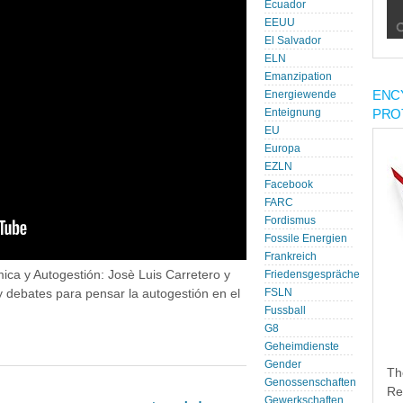
Ecuador
EEUU
El Salvador
ELN
Emanzipation
ENC
Energiewende
PRO
Enteignung
EU
Europa
EZLN
Facebook
FARC
Fordismus
Fossile Energien
Frankreich
ica y Autogestión: Josè Luis Carretero y
Friedensgespräche
 y debates para pensar la autogestión en el
FSLN
Fussball
G8
Geheimdienste
Gender
Th
Genossenschaften
Re
Gewerkschaften