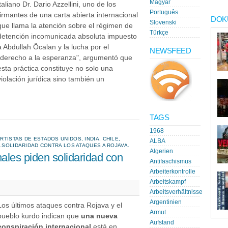
Magyar
italiano Dr. Dario Azzellini, uno de los
Português
firmantes de una carta abierta internacional
DOK
Slovenski
que llama la atención sobre el régimen de
Türkçe
detención incomunicada absoluta impuesto
a Abdullah Öcalan y la lucha por el
NEWSFEED
"derecho a la esperanza", argumentó que
esta práctica constituye no solo una
violación jurídica sino también un
TAGS
1968
TISTAS DE ESTADOS UNIDOS, INDIA, CHILE,
ALBA
A SOLIDARIDAD CONTRA LOS ATAQUES A ROJAVA.
Algerien
ales piden solidaridad con
Antifaschismus
Arbeiterkontrolle
Arbeitskampf
Arbeitsverhältnisse
Argentinien
Los últimos ataques contra Rojava y el
Armut
pueblo kurdo indican que
una nueva
Aufstand
conspiración internacional
está en