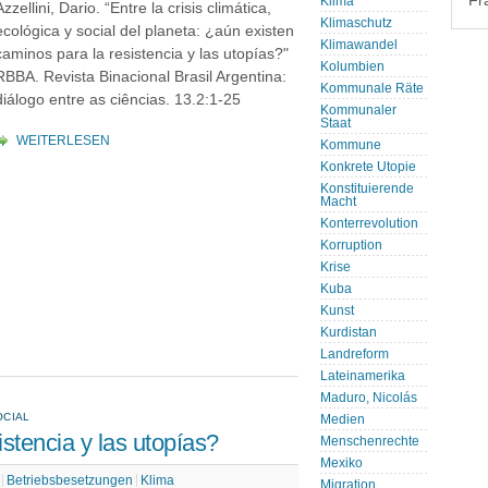
Fr
Klima
Azzellini, Dario. “Entre la crisis climática,
Klimaschutz
ecológica y social del planeta: ¿aún existen
Klimawandel
caminos para la resistencia y las utopías?"
Kolumbien
RBBA. Revista Binacional Brasil Argentina:
Kommunale Räte
diálogo entre as ciências. 13.2:1-25
Kommunaler
Staat
WEITERLESEN
Kommune
Konkrete Utopie
Konstituierende
Macht
Konterrevolution
Korruption
Krise
Kuba
Kunst
Kurdistan
Landreform
Lateinamerika
Maduro, Nicolás
OCIAL
Medien
stencia y las utopías?
Menschenrechte
Mexiko
Betriebsbesetzungen
Klima
Migration