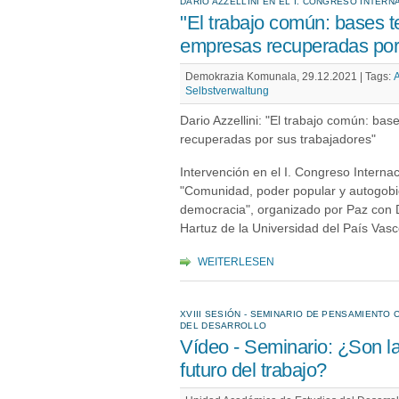
DARIO AZZELLINI EN EL I. CONGRESO INTE
"El trabajo común: bases te
empresas recuperadas por 
Demokrazia Komunala, 29.12.2021 |
Tags:
A
Selbstverwaltung
Dario Azzellini: "El trabajo común: bas
recuperadas por sus trabajadores"
Intervención en el I. Congreso Intern
"Comunidad, poder popular y autogobie
democracia", organizado por Paz con D
Hartuz de la Universidad del País Vas
WEITERLESEN
XVIII SESIÓN - SEMINARIO DE PENSAMIENTO 
DEL DESARROLLO
Vídeo - Seminario: ¿Son la
futuro del trabajo?