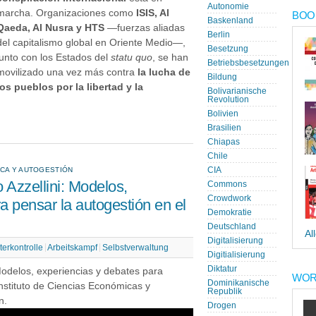
Autonomie
marcha. Organizaciones como
ISIS, Al
BOOK
Baskenland
Qaeda, Al Nusra y HTS
—fuerzas aliadas
Berlin
del capitalismo global en Oriente Medio—,
Besetzung
junto con los Estados del
statu quo
, se han
Betriebsbesetzungen
movilizado una vez más contra
la lucha de
Bildung
los pueblos por la libertad y la
Bolivarianische
Revolution
Bolivien
Brasilien
Chiapas
Chile
ICA Y AUTOGESTIÓN
CIA
 Azzellini: Modelos,
Commons
Crowdwork
a pensar la autogestión en el
Demokratie
Deutschland
Al
Digitalisierung
terkontrolle
Arbeitskampf
Selbstverwaltung
Digitialisierung
Diktatur
 Modelos, experiencias y debates para
WOR
Dominikanische
Instituto de Ciencias Económicas y
Republik
n.
Drogen