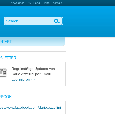
Newsletter
RSS-Feed
Links
Kontakt
NTAKT
SLETTER
Regelmäßige Updates von
Dario Azzellini per Email
abonnieren ›››
EBOOK
tps://www.facebook.com/dario.azzellini