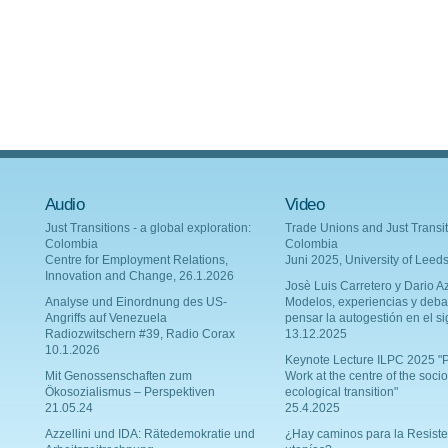
Audio
Video
Just Transitions - a global exploration:
Trade Unions and Just Transit
Colombia
Colombia
Centre for Employment Relations,
Juni 2025, University of Leed
Innovation and Change, 26.1.2026
Josè Luis Carretero y Dario Az
Analyse und Einordnung des US-
Modelos, experiencias y deba
Angriffs auf Venezuela
pensar la autogestión en el si
Radiozwitschern #39, Radio Corax
13.12.2025
10.1.2026
Keynote Lecture ILPC 2025 "P
Mit Genossenschaften zum
Work at the centre of the socio
Ökosozialismus – Perspektiven
ecological transition"
21.05.24
25.4.2025
Azzellini und IDA: Rätedemokratie und
¿Hay caminos para la Resiste