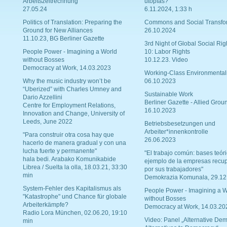
Arbeitszeitrechnung
utopías?
27.05.24
6.11.2024, 1:33 h
Politics of Translation: Preparing the
Commons and Social Transfo
Ground for New Alliances
26.10.2024
11.10.23, BG Berliner Gazette
3rd Night of Global Social Rig
People Power - Imagining a World
10: Labor Rights
without Bosses
10.12.23. Video
Democracy at Work, 14.03.2023
Working-Class Environmental
Why the music industry won’t be
06.10.2023
“Uberized” with Charles Umney and
Sustainable Work
Dario Azzellini
Berliner Gazette - Allied Grou
Centre for Employment Relations,
16.10.2023
Innovation and Change, University of
Leeds, June 2022
Betriebsbesetzungen und
Arbeiter*innenkontrolle
"Para construir otra cosa hay que
26.06.2023
hacerlo de manera gradual y con una
lucha fuerte y permanente"
"El trabajo común: bases teóri
hala bedi. Arabako Komunikabide
ejemplo de la empresas recu
Librea / Suelta la olla, 18.03.21, 33:30
por sus trabajadores"
min
Demokrazia Komunala, 29.12
System-Fehler des Kapitalismus als
People Power - Imagining a W
"Katastrophe" und Chance für globale
without Bosses
Arbeiterkämpfe?
Democracy at Work, 14.03.20
Radio Lora München, 02.06.20, 19:10
Video: Panel „Alternative Dem
min