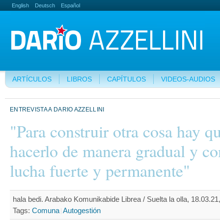
English
Deutsch
Español
ARTÍCULOS
LIBROS
CAPÍTULOS
VIDEOS-AUDIOS
ENTREVISTA A DARIO AZZELLINI
"Para construir otra cosa hay q
hacerlo de manera gradual y co
lucha fuerte y permanente"
hala bedi. Arabako Komunikabide Librea / Suelta la olla, 18.03.21
Tags:
Comuna
Autogestión