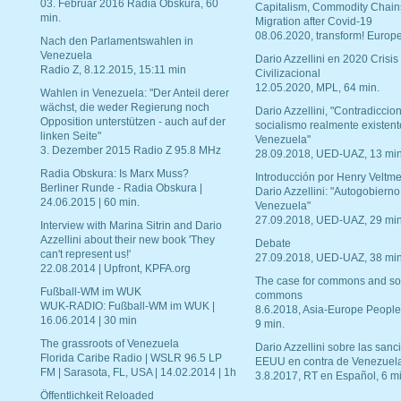
03. Februar 2016 Radia Obskura, 60
Capitalism, Commodity Chain
min.
Migration after Covid-19
08.06.2020, transform! Europe
Nach den Parlamentswahlen in
Venezuela
Dario Azzellini en 2020 Crisis
Radio Z, 8.12.2015, 15:11 min
Civilizacional
12.05.2020, MPL, 64 min.
Wahlen in Venezuela: "Der Anteil derer
wächst, die weder Regierung noch
Dario Azzellini, "Contradiccio
Opposition unterstützen - auch auf der
socialismo realmente existent
linken Seite"
Venezuela"
3. Dezember 2015 Radio Z 95.8 MHz
28.09.2018, UED-UAZ, 13 min
Radia Obskura: Is Marx Muss?
Introducción por Henry Veltme
Berliner Runde - Radia Obskura |
Dario Azzellini: "Autogobierno
24.06.2015 | 60 min.
Venezuela"
27.09.2018, UED-UAZ, 29 min
Interview with Marina Sitrin and Dario
Azzellini about their new book 'They
Debate
can't represent us!'
27.09.2018, UED-UAZ, 38 min
22.08.2014 | Upfront, KPFA.org
The case for commons and so
Fußball-WM im WUK
commons
WUK-RADIO: Fußball-WM im WUK |
8.6.2018, Asia-Europe People
16.06.2014 | 30 min
9 min.
The grassroots of Venezuela
Dario Azzellini sobre las san
Florida Caribe Radio | WSLR 96.5 LP
EEUU en contra de Venezuel
FM | Sarasota, FL, USA | 14.02.2014 | 1h
3.8.2017, RT en Español, 6 mi
Öffentlichkeit Reloaded