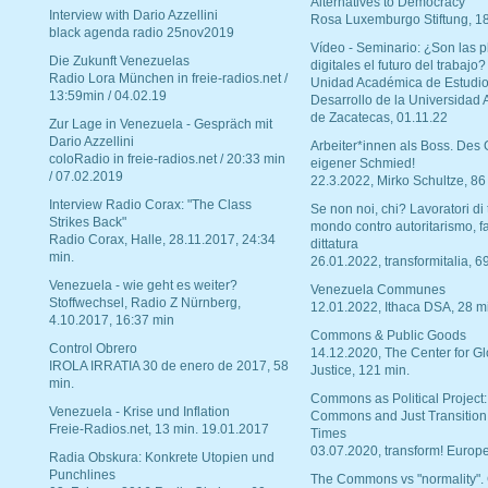
Alternatives to Democracy“
Interview with Dario Azzellini
Rosa Luxemburgo Stiftung, 1
black agenda radio 25nov2019
Vídeo - Seminario: ¿Son las p
Die Zukunft Venezuelas
digitales el futuro del trabajo?
Radio Lora München in freie-radios.net /
Unidad Académica de Estudio
13:59min / 04.02.19
Desarrollo de la Universidad
de Zacatecas, 01.11.22
Zur Lage in Venezuela - Gespräch mit
Dario Azzellini
Arbeiter*innen als Boss. Des
coloRadio in freie-radios.net / 20:33 min
eigener Schmied!
/ 07.02.2019
22.3.2022, Mirko Schultze, 86
Interview Radio Corax: "The Class
Se non noi, chi? Lavoratori di t
Strikes Back"
mondo contro autoritarismo, f
Radio Corax, Halle, 28.11.2017, 24:34
dittatura
min.
26.01.2022, transformitalia, 6
Venezuela - wie geht es weiter?
Venezuela Communes
Stoffwechsel, Radio Z Nürnberg,
12.01.2022, Ithaca DSA, 28 m
4.10.2017, 16:37 min
Commons & Public Goods
Control Obrero
14.12.2020, The Center for Gl
IROLA IRRATIA 30 de enero de 2017, 58
Justice, 121 min.
min.
Commons as Political Project:
Venezuela - Krise und Inflation
Commons and Just Transition
Freie-Radios.net, 13 min. 19.01.2017
Times
03.07.2020, transform! Europe
Radia Obskura: Konkrete Utopien und
Punchlines
The Commons vs "normality".