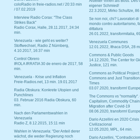
Arbeiter*innen als Boss. Des
coloRadio in freie-radios.net / 20:33 min
eigener Schmied!
/ 07.02.2019
22.3.2022, Mirko Schultze, 86
Interview Radio Corax: "The Class
Se non noi, chi? Lavoratori di t
Strikes Back"
mondo contro autoritarismo, f
Radio Corax, Halle, 28.11.2017, 24:34
dittatura
min.
26.01.2022, transformitalia, 6
Venezuela - wie geht es weiter?
Venezuela Communes
Stoffwechsel, Radio Z Nürnberg,
12.01.2022, Ithaca DSA, 28 m
4.10.2017, 16:37 min
Commons & Public Goods
Control Obrero
14.12.2020, The Center for Gl
IROLA IRRATIA 30 de enero de 2017, 58
Justice, 121 min.
min.
Commons as Political Project:
Venezuela - Krise und Inflation
Commons and Just Transition
Freie-Radios.net, 13 min. 19.01.2017
Times
03.07.2020, transform! Europe
Radia Obskura: Konkrete Utopien und
Punchlines
The Commons vs "normality".
03. Februar 2016 Radia Obskura, 60
Capitalism, Commodity Chain
min.
Migration after Covid-19
08.06.2020, transform! Europe
Nach den Parlamentswahlen in
Venezuela
Dario Azzellini en 2020 Crisis
Radio Z, 8.12.2015, 15:11 min
Civilizacional
12.05.2020, MPL, 64 min.
Wahlen in Venezuela: "Der Anteil derer
wächst, die weder Regierung noch
Dario Azzellini, "Contradiccio