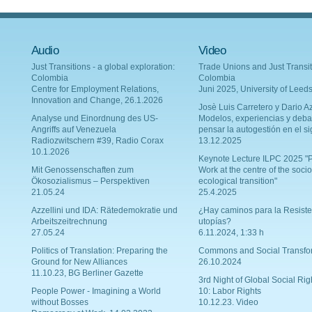
Audio
Video
Just Transitions - a global exploration:
Trade Unions and Just Transit
Colombia
Colombia
Centre for Employment Relations,
Juni 2025, University of Leed
Innovation and Change, 26.1.2026
Josè Luis Carretero y Dario Az
Analyse und Einordnung des US-
Modelos, experiencias y deba
Angriffs auf Venezuela
pensar la autogestión en el si
Radiozwitschern #39, Radio Corax
13.12.2025
10.1.2026
Keynote Lecture ILPC 2025 "P
Mit Genossenschaften zum
Work at the centre of the socio
Ökosozialismus – Perspektiven
ecological transition"
21.05.24
25.4.2025
Azzellini und IDA: Rätedemokratie und
¿Hay caminos para la Resiste
Arbeitszeitrechnung
utopías?
27.05.24
6.11.2024, 1:33 h
Politics of Translation: Preparing the
Commons and Social Transfo
Ground for New Alliances
26.10.2024
11.10.23, BG Berliner Gazette
3rd Night of Global Social Rig
People Power - Imagining a World
10: Labor Rights
without Bosses
10.12.23. Video