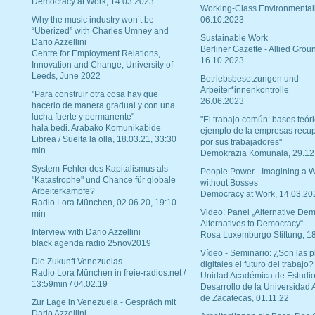
Democracy at Work, 14.03.2023
Working-Class Environmental
Why the music industry won’t be
06.10.2023
“Uberized” with Charles Umney and
Sustainable Work
Dario Azzellini
Berliner Gazette - Allied Grou
Centre for Employment Relations,
16.10.2023
Innovation and Change, University of
Leeds, June 2022
Betriebsbesetzungen und
Arbeiter*innenkontrolle
"Para construir otra cosa hay que
26.06.2023
hacerlo de manera gradual y con una
lucha fuerte y permanente"
"El trabajo común: bases teóri
hala bedi. Arabako Komunikabide
ejemplo de la empresas recu
Librea / Suelta la olla, 18.03.21, 33:30
por sus trabajadores"
min
Demokrazia Komunala, 29.12
System-Fehler des Kapitalismus als
People Power - Imagining a W
"Katastrophe" und Chance für globale
without Bosses
Arbeiterkämpfe?
Democracy at Work, 14.03.20
Radio Lora München, 02.06.20, 19:10
Video: Panel „Alternative Dem
min
Alternatives to Democracy“
Interview with Dario Azzellini
Rosa Luxemburgo Stiftung, 1
black agenda radio 25nov2019
Vídeo - Seminario: ¿Son las p
Die Zukunft Venezuelas
digitales el futuro del trabajo?
Radio Lora München in freie-radios.net /
Unidad Académica de Estudio
13:59min / 04.02.19
Desarrollo de la Universidad
de Zacatecas, 01.11.22
Zur Lage in Venezuela - Gespräch mit
Dario Azzellini