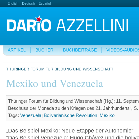
English
Deutsch
Español
ARTIKEL
BÜCHER
BUCHBEITRÄGE
VIDEOS-AUDIO
THÜRINGER FORUM FÜR BILDUNG UND WISSENSCHAFT
Mexiko und Venezuela
Thüringer Forum für Bildung und Wissenschaft (Hg.): 11. Sept
Beschuss der Moneda zu den Kriegen des 21. Jahrhunderts“, S. 
Tags:
Venezuela
Bolivarianische Revolution
Mexiko
„Das Beispiel Mexiko: Neue Etappe der Autonomie“
"Das Beispiel Venezuela: Hugo Chávez und die boliva