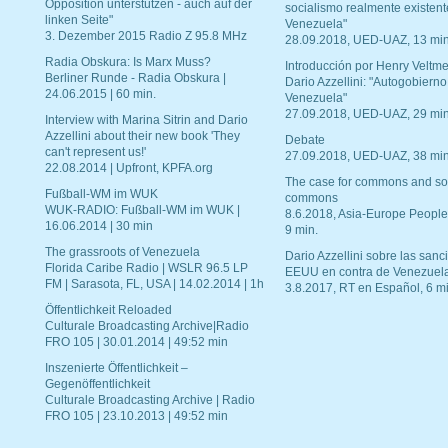
Opposition unterstützen - auch auf der
socialismo realmente existent
linken Seite"
Venezuela"
3. Dezember 2015 Radio Z 95.8 MHz
28.09.2018, UED-UAZ, 13 min
Radia Obskura: Is Marx Muss?
Introducción por Henry Veltme
Berliner Runde - Radia Obskura |
Dario Azzellini: "Autogobierno
24.06.2015 | 60 min.
Venezuela"
27.09.2018, UED-UAZ, 29 min
Interview with Marina Sitrin and Dario
Azzellini about their new book 'They
Debate
can't represent us!'
27.09.2018, UED-UAZ, 38 min
22.08.2014 | Upfront, KPFA.org
The case for commons and so
Fußball-WM im WUK
commons
WUK-RADIO: Fußball-WM im WUK |
8.6.2018, Asia-Europe People
16.06.2014 | 30 min
9 min.
The grassroots of Venezuela
Dario Azzellini sobre las san
Florida Caribe Radio | WSLR 96.5 LP
EEUU en contra de Venezuel
FM | Sarasota, FL, USA | 14.02.2014 | 1h
3.8.2017, RT en Español, 6 mi
Öffentlichkeit Reloaded
Culturale Broadcasting Archive|Radio
FRO 105 | 30.01.2014 | 49:52 min
Inszenierte Öffentlichkeit –
Gegenöffentlichkeit
Culturale Broadcasting Archive | Radio
FRO 105 | 23.10.2013 | 49:52 min