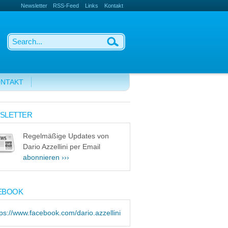
Newsletter
RSS-Feed
Links
Kontakt
NTAKT
SLETTER
Regelmäßige Updates von
Dario Azzellini per Email
abonnieren ›››
EBOOK
tps://www.facebook.com/dario.azzellini