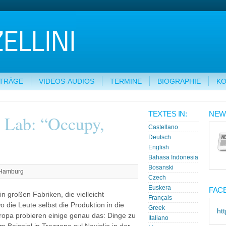
ITRÄGE
VIDEOS-AUDIOS
TERMINE
BIOGRAPHIE
KO
TEXTES IN:
NEW
 Lab: “Occupy,
Castellano
Deutsch
English
Bahasa Indonesia
Bosanski
 Hamburg
Czech
Euskera
FAC
in großen Fabriken, die vielleicht
Français
die Leute selbst die Produktion in die
Greek
ht
opa probieren einige genau das: Dinge zu
Italiano