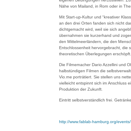
eigenen Bedingungen herzustellen. Zum 
Nähe von Mailand, in Rom oder in Thes
Mit Start-up-Kultur und “kreativer Klass
an den drei Orten fanden sich nicht da
dichtgemacht wird, weil sie sich angebl
übernahmen sie kurzerhand und zogen i
den Mittelmeerländern, die den Mensch
Entschlossenheit hervorgebracht, die s
theoretischen Überlegungen erschöpft
Die Filmemacher Dario Azzellini und Ol
halbstündigen Filmen die selbstverwal
Vio.me porträtiert. Sie stellen uns net
vielleicht entspinnt sich im Anschluss 
Produktion der Zukunft.
Eintritt selbstverständlich frei. Geträ
http://www.fablab-hamburg.org/events/