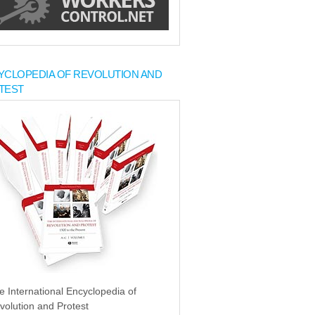
YCLOPEDIA OF REVOLUTION AND
TEST
e International Encyclopedia of
volution and Protest