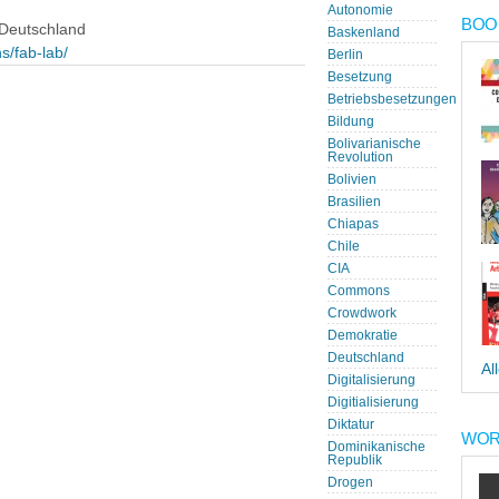
Autonomie
BOOK
 Deutschland
Baskenland
s/fab-lab/
Berlin
Besetzung
Betriebsbesetzungen
Bildung
Bolivarianische
Revolution
Bolivien
Brasilien
Chiapas
Chile
CIA
Commons
Crowdwork
Demokratie
Deutschland
Al
Digitalisierung
Digitialisierung
Diktatur
WOR
Dominikanische
Republik
Drogen