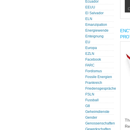
Ecuador
EEUU
El Salvador
ELN
Emanzipation
ENC
Energiewende
PRO
Enteignung
EU
Europa
EZLN
Facebook
FARC
Fordismus
Fossile Energien
Frankreich
Friedensgespräche
FSLN
Fussball
G8
Geheimdienste
Gender
Th
Genossenschaften
Re
Gewerkschaften