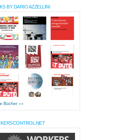
S BY DARIO AZZELLINI
le Bücher ›››
KERSCONTROL.NET