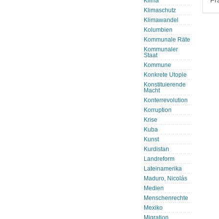
Fr
Klima
Klimaschutz
Klimawandel
Kolumbien
Kommunale Räte
Kommunaler
Staat
Kommune
Konkrete Utopie
Konstituierende
Macht
Konterrevolution
Korruption
Krise
Kuba
Kunst
Kurdistan
Landreform
Lateinamerika
Maduro, Nicolás
Medien
Menschenrechte
Mexiko
Migration