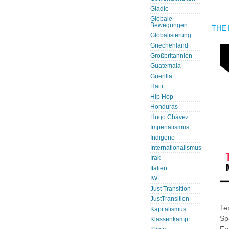
Gladio
Globale
Bewegungen
THE 
Globalisierung
Griechenland
Großbritannien
Guatemala
Guerilla
Haiti
Hip Hop
Honduras
Hugo Chávez
Imperialismus
Indigene
Internationalismus
Irak
Italien
IWF
Just Transition
JustTransition
Te
Kapitalismus
Sp
Klassenkampf