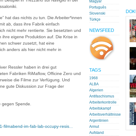
Beispiel in Trezzano sul Naviglio in der
Magyar
saloniki.
Português
DOK
Slovenski
e” hat das nichts zu tun. Die Arbeiter*innen
Türkçe
mit ab, dass ihre Fabrik einfach
NEWSFEED
ich nicht mehr rentierte. Sie besetzten und
hre eigene Produktion auf. Die Krise in
en schwer zusetzt, hat eine
ich anders als hier nicht mehr in
.
iver Ressler haben in drei gut
TAGS
teten Fabriken RiMaflow, Officine Zero und
1968
terweise die Filme zur Verfügung. Und
ALBA
eine gute Diskussion zur Frage der
Algerien
Antifaschismus
Arbeiterkontrolle
nke gegen Spende.
Arbeitskampf
Arbeitsverhältnisse
Argentinien
1-filmabend-im-fab-lab-occupy-resis...
Armut
Aufstand