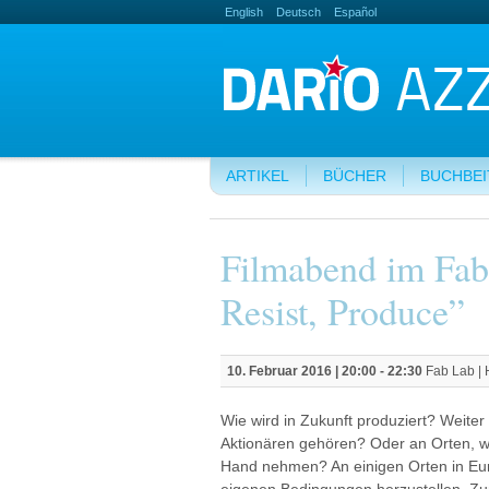
English
Deutsch
Español
ARTIKEL
BÜCHER
BUCHBE
Filmabend im Fab
Resist, Produce”
10. Februar 2016 |
20:00
-
22:30
Fab Lab |
Wie wird in Zukunft produziert? Weiter 
Aktionären gehören? Oder an Orten, wo 
Hand nehmen? An einigen Orten in Eur