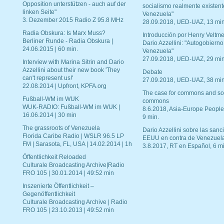
Opposition unterstützen - auch auf der
socialismo realmente existent
linken Seite"
Venezuela"
3. Dezember 2015 Radio Z 95.8 MHz
28.09.2018, UED-UAZ, 13 min
Radia Obskura: Is Marx Muss?
Introducción por Henry Veltme
Berliner Runde - Radia Obskura |
Dario Azzellini: "Autogobierno
24.06.2015 | 60 min.
Venezuela"
27.09.2018, UED-UAZ, 29 min
Interview with Marina Sitrin and Dario
Azzellini about their new book 'They
Debate
can't represent us!'
27.09.2018, UED-UAZ, 38 min
22.08.2014 | Upfront, KPFA.org
The case for commons and so
Fußball-WM im WUK
commons
WUK-RADIO: Fußball-WM im WUK |
8.6.2018, Asia-Europe People
16.06.2014 | 30 min
9 min.
The grassroots of Venezuela
Dario Azzellini sobre las san
Florida Caribe Radio | WSLR 96.5 LP
EEUU en contra de Venezuel
FM | Sarasota, FL, USA | 14.02.2014 | 1h
3.8.2017, RT en Español, 6 mi
Öffentlichkeit Reloaded
Culturale Broadcasting Archive|Radio
FRO 105 | 30.01.2014 | 49:52 min
Inszenierte Öffentlichkeit –
Gegenöffentlichkeit
Culturale Broadcasting Archive | Radio
FRO 105 | 23.10.2013 | 49:52 min