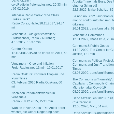
Dario Azzellini
Arbeiter*innen als Boss. Des
coloRadio in freie-radios.net / 20:33 min
eigener Schmied!
/ 07.02.2019
22.3.2022, Mirko Schultze, 86
Interview Radio Corax: "The Class
Se non noi, chi? Lavoratori di t
Strikes Back"
mondo contro autoritarismo, f
Radio Corax, Halle, 28.11.2017, 24:34
dittatura
min.
26.01.2022, transformitalia, 6
Venezuela - wie geht es weiter?
Venezuela Communes
Stoffwechsel, Radio Z Nürnberg,
12.01.2022, Ithaca DSA, 28 m
4.10.2017, 16:37 min
Commons & Public Goods
Control Obrero
14.12.2020, The Center for Gl
IROLA IRRATIA 30 de enero de 2017, 58
Justice, 121 min.
min.
Commons as Political Project:
Venezuela - Krise und Inflation
Commons and Just Transition
Freie-Radios.net, 13 min. 19.01.2017
Times
03.07.2020, transform! Europe
Radia Obskura: Konkrete Utopien und
Punchlines
The Commons vs "normality".
03. Februar 2016 Radia Obskura, 60
Capitalism, Commodity Chain
min.
Migration after Covid-19
08.06.2020, transform! Europe
Nach den Parlamentswahlen in
Venezuela
Dario Azzellini en 2020 Crisis
Radio Z, 8.12.2015, 15:11 min
Civilizacional
12.05.2020, MPL, 64 min.
Wahlen in Venezuela: "Der Anteil derer
wächst, die weder Regierung noch
Dario Azzellini, "Contradiccio