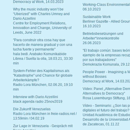
Democracy at Work, 14.03.2023
Working-Class Environmental
Why the music industry won’t be
06.10.2023
“Uberized” with Charles Umney and
Sustainable Work
Dario Azzellini
Berliner Gazette - Allied Grou
Centre for Employment Relations,
16.10.2023
Innovation and Change, University of
Leeds, June 2022
Betriebsbesetzungen und
Arbeiter*innenkontrolle
"Para construir otra cosa hay que
26.06.2023
hacerlo de manera gradual y con una
lucha fuerte y permanente"
"El trabajo común: bases teóri
hala bedi. Arabako Komunikabide
ejemplo de la empresas recu
Librea / Suelta la olla, 18.03.21, 33:30
por sus trabajadores"
min
Demokrazia Komunala, 29.12
System-Fehler des Kapitalismus als
People Power - Imagining a W
"Katastrophe" und Chance für globale
without Bosses
Arbeiterkämpfe?
Democracy at Work, 14.03.20
Radio Lora München, 02.06.20, 19:10
Video: Panel „Alternative Dem
min
Alternatives to Democracy“
Interview with Dario Azzellini
Rosa Luxemburgo Stiftung, 1
black agenda radio 25nov2019
Vídeo - Seminario: ¿Son las p
Die Zukunft Venezuelas
digitales el futuro del trabajo?
Radio Lora München in freie-radios.net /
Unidad Académica de Estudio
13:59min / 04.02.19
Desarrollo de la Universidad
de Zacatecas, 01.11.22
Zur Lage in Venezuela - Gespräch mit