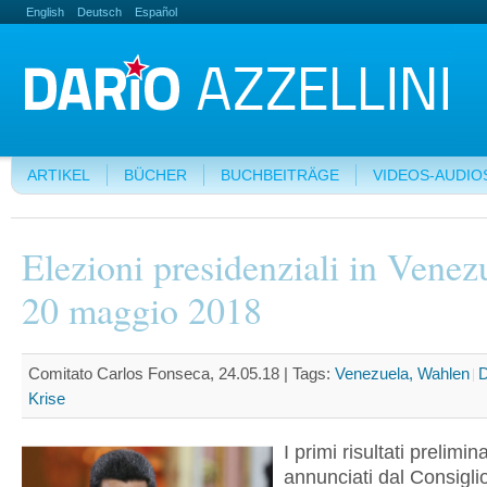
English
Deutsch
Español
ARTIKEL
BÜCHER
BUCHBEITRÄGE
VIDEOS-AUDIO
Elezioni presidenziali in Venez
20 maggio 2018
Comitato Carlos Fonseca, 24.05.18 |
Tags:
Venezuela, Wahlen
D
Krise
I primi risultati prelimina
annunciati dal Consigli