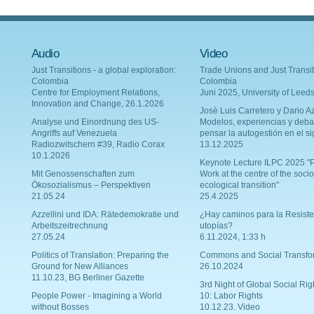
Audio
Video
Just Transitions - a global exploration:
Trade Unions and Just Transit
Colombia
Colombia
Centre for Employment Relations,
Juni 2025, University of Leed
Innovation and Change, 26.1.2026
Josè Luis Carretero y Dario Az
Analyse und Einordnung des US-
Modelos, experiencias y deba
Angriffs auf Venezuela
pensar la autogestión en el si
Radiozwitschern #39, Radio Corax
13.12.2025
10.1.2026
Keynote Lecture ILPC 2025 "P
Mit Genossenschaften zum
Work at the centre of the socio
Ökosozialismus – Perspektiven
ecological transition"
21.05.24
25.4.2025
Azzellini und IDA: Rätedemokratie und
¿Hay caminos para la Resiste
Arbeitszeitrechnung
utopías?
27.05.24
6.11.2024, 1:33 h
Politics of Translation: Preparing the
Commons and Social Transfo
Ground for New Alliances
26.10.2024
11.10.23, BG Berliner Gazette
3rd Night of Global Social Rig
People Power - Imagining a World
10: Labor Rights
without Bosses
10.12.23. Video