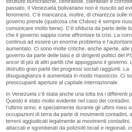
strutture burocratiche, centraliste, clientelari e corrott
passato. Il Venezuela bolivariano non è riuscito ad ev
fenomeno. C’è mancanza, inoltre, di chiarezza sulle m
governo prende (qualcosa che Chávez è sempre riusc
comunicare molto bene). C’è sfiducia da parte delle ba
che il governo sappia come affrontare la crisi. La cor
continua ad essere un enorme problema e l’autoritar
aumentato. Ci sono molte critiche, anche aperte, alle p
governo da parte delle basi e di dirigenti politici del 
ancor di più di altri partiti che appoggiano il governo. 
distrutto gran parte dei progressi sociali raggiunti. La
disuguaglianza è aumentata in modo massiccio. Ci s
preoccupanti aperture al capitale internazionale.
In Venezuela c’è stata anche una lotta tra i differenti p
Questo è stato molto evidente nel caso dei contadini.
l’ultimo anno, e specialmente durante gli ultimi mesi v
occupazioni di terra da parte di movimenti contadini, 
terreni aggiudicati legalmente ai movimenti contadini, 
attaccati e sgomberati da poliziotti locali e regionali, c