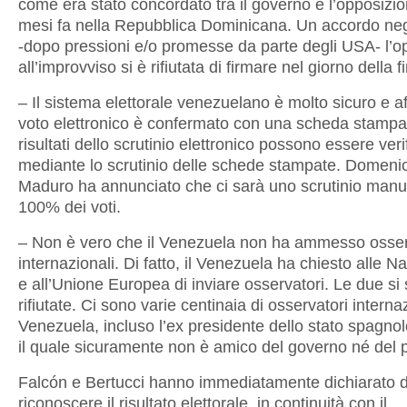
come era stato concordato tra il governo e l’opposizio
mesi fa nella Repubblica Dominicana. Un accordo ne
-dopo pressioni e/o promesse da parte degli USA- l’o
all’improvviso si è rifiutata di firmare nel giorno della f
– Il sistema elettorale venezuelano è molto sicuro e aff
voto elettronico è confermato con una scheda stampat
risultati dello scrutinio elettronico possono essere verif
mediante lo scrutinio delle schede stampate. Domeni
Maduro ha annunciato che ci sarà uno scrutinio manu
100% dei voti.
– Non è vero che il Venezuela non ha ammesso osser
internazionali. Di fatto, il Venezuela ha chiesto alle N
e all’Unione Europea di inviare osservatori. Le due si
rifiutate. Ci sono varie centinaia di osservatori internaz
Venezuela, incluso l’ex presidente dello stato spagno
il quale sicuramente non è amico del governo né del 
Falcón e Bertucci hanno immediatamente dichiarato d
riconoscere il risultato elettorale, in continuità con il