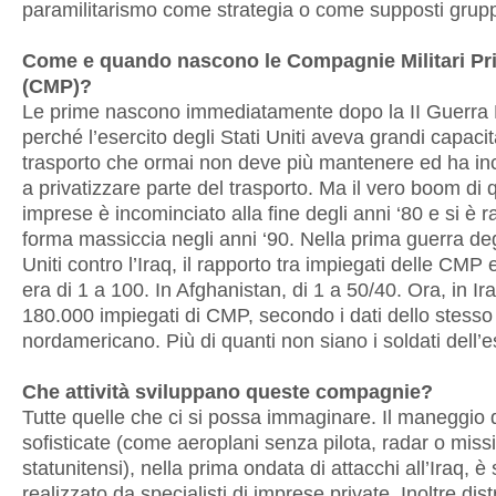
paramilitarismo come strategia o come supposti gruppi
Come e quando nascono le Compagnie Militari Pr
(CMP)?
Le prime nascono immediatamente dopo la II Guerra 
perché l’esercito degli Stati Uniti aveva grandi capacit
trasporto che ormai non deve più mantenere ed ha in
a privatizzare parte del trasporto. Ma il vero boom di 
imprese è incominciato alla fine degli anni ‘80 e si è ra
forma massiccia negli anni ‘90. Nella prima guerra deg
Uniti contro l’Iraq, il rapporto tra impiegati delle CMP e
era di 1 a 100. In Afghanistan, di 1 a 50/40. Ora, in Ir
180.000 impiegati di CMP, secondo i dati dello stesso
nordamericano. Più di quanti non siano i soldati dell’e
Che attività sviluppano queste compagnie?
Tutte quelle che ci si possa immaginare. Il maneggio 
sofisticate (come aeroplani senza pilota, radar o missil
statunitensi), nella prima ondata di attacchi all’Iraq, è 
realizzato da specialisti di imprese private. Inoltre dis