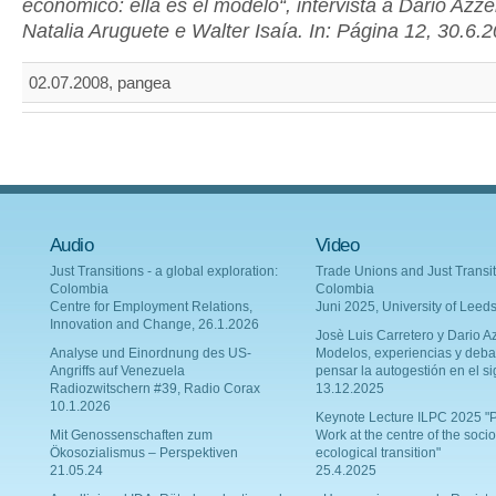
económico: ella es el modelo“, intervista a Dario Azzell
Natalia Aruguete e Walter Isaía. In: Página 12, 30.6.
02.07.2008, pangea
Audio
Video
Just Transitions - a global exploration:
Trade Unions and Just Transit
Colombia
Colombia
Centre for Employment Relations,
Juni 2025, University of Leed
Innovation and Change, 26.1.2026
Josè Luis Carretero y Dario Az
Analyse und Einordnung des US-
Modelos, experiencias y deba
Angriffs auf Venezuela
pensar la autogestión en el si
Radiozwitschern #39, Radio Corax
13.12.2025
10.1.2026
Keynote Lecture ILPC 2025 "P
Mit Genossenschaften zum
Work at the centre of the socio
Ökosozialismus – Perspektiven
ecological transition"
21.05.24
25.4.2025