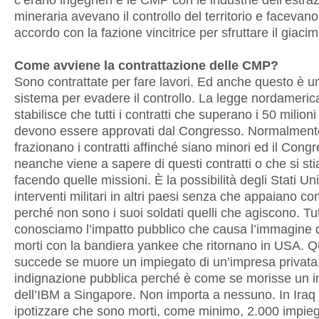
c’erano ingegneri e le CMP con le industrie dell’estra
mineraria avevano il controllo del territorio e facevan
accordo con la fazione vincitrice per sfruttare il giaci
Come avviene la contrattazione delle CMP?
Sono contrattate per fare lavori. Ed anche questo è un
sistema per evadere il controllo. La legge nordameri
stabilisce che tutti i contratti che superano i 50 milioni 
devono essere approvati dal Congresso. Normalment
frazionano i contratti affinché siano minori ed il Cong
neanche viene a sapere di questi contratti o che si st
facendo quelle missioni. È la possibilità degli Stati Unit
interventi militari in altri paesi senza che appaiano com
perché non sono i suoi soldati quelli che agiscono. Tut
conosciamo l’impatto pubblico che causa l’immagine d
morti con la bandiera yankee che ritornano in USA. 
succede se muore un impiegato di un’impresa privata
indignazione pubblica perché è come se morisse un 
dell’IBM a Singapore. Non importa a nessuno. In Iraq 
ipotizzare che sono morti, come minimo, 2.000 impieg