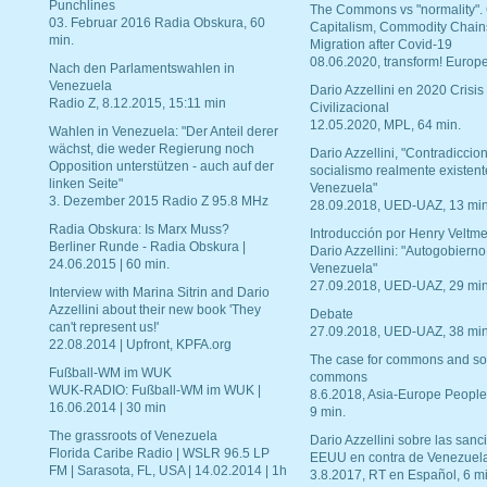
Punchlines
The Commons vs "normality".
03. Februar 2016 Radia Obskura, 60
Capitalism, Commodity Chain
min.
Migration after Covid-19
08.06.2020, transform! Europe
Nach den Parlamentswahlen in
Venezuela
Dario Azzellini en 2020 Crisis
Radio Z, 8.12.2015, 15:11 min
Civilizacional
12.05.2020, MPL, 64 min.
Wahlen in Venezuela: "Der Anteil derer
wächst, die weder Regierung noch
Dario Azzellini, "Contradiccio
Opposition unterstützen - auch auf der
socialismo realmente existent
linken Seite"
Venezuela"
3. Dezember 2015 Radio Z 95.8 MHz
28.09.2018, UED-UAZ, 13 min
Radia Obskura: Is Marx Muss?
Introducción por Henry Veltme
Berliner Runde - Radia Obskura |
Dario Azzellini: "Autogobierno
24.06.2015 | 60 min.
Venezuela"
27.09.2018, UED-UAZ, 29 min
Interview with Marina Sitrin and Dario
Azzellini about their new book 'They
Debate
can't represent us!'
27.09.2018, UED-UAZ, 38 min
22.08.2014 | Upfront, KPFA.org
The case for commons and so
Fußball-WM im WUK
commons
WUK-RADIO: Fußball-WM im WUK |
8.6.2018, Asia-Europe People
16.06.2014 | 30 min
9 min.
The grassroots of Venezuela
Dario Azzellini sobre las san
Florida Caribe Radio | WSLR 96.5 LP
EEUU en contra de Venezuel
FM | Sarasota, FL, USA | 14.02.2014 | 1h
3.8.2017, RT en Español, 6 mi