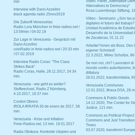
Video: Panel „Alternative Dem
min
Alternatives to Democracy“
Interview with Dario Azzellini
Rosa Luxemburgo Stiftung, 1
black agenda radio 25nov2019
Vídeo - Seminario: ¿Son las p
Die Zukunft Venezuelas
digitales el futuro del trabajo?
Radio Lora München in freie-radios.net /
Unidad Académica de Estudio
13:59min / 04.02.19
Desarrollo de la Universidad
de Zacatecas, 01.11.22
Zur Lage in Venezuela - Gespräch mit
Dario Azzellini
Arbeiter*innen als Boss. Des
coloRadio in freie-radios.net / 20:33 min
eigener Schmied!
/ 07.02.2019
22.3.2022, Mirko Schultze, 86
Interview Radio Corax: "The Class
Se non noi, chi? Lavoratori di t
Strikes Back"
mondo contro autoritarismo, f
Radio Corax, Halle, 28.11.2017, 24:34
dittatura
min.
26.01.2022, transformitalia, 6
Venezuela - wie geht es weiter?
Venezuela Communes
Stoffwechsel, Radio Z Nürnberg,
12.01.2022, Ithaca DSA, 28 m
4.10.2017, 16:37 min
Commons & Public Goods
Control Obrero
14.12.2020, The Center for Gl
IROLA IRRATIA 30 de enero de 2017, 58
Justice, 121 min.
min.
Commons as Political Project:
Venezuela - Krise und Inflation
Commons and Just Transition
Freie-Radios.net, 13 min. 19.01.2017
Times
03.07.2020, transform! Europe
Radia Obskura: Konkrete Utopien und