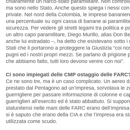
chiaramente un narco-stato paramilitare. Non control
ma sono nello Stato. Anche questo spiega i nessi con
private. Nel nord della Colombia, le imprese bananie
una percentuale su ogni cassa di banane ai paramilitar
sicurezza. Per vedere gli stretti legami tra politica e pa
un altro capo paramilitare, Diego Murillo, alias Don B
anche lui estradato –, ha detto che esistevano sotto i
Stati che li portarono a proteggere la Giustizia “coi nos
pugni ed i nostri propri mezzi. Se parlano di prigione 
che abbiamo fatto, tutti loro devono venire con noi”.
Ci sono impiegati delle CMP ostaggio delle FA
Ce ne sono tre, ma è un caso complicato. Un aereo d
prestato dal Pentagono ad un’impresa, sorvolava le 
guerrigliere per passare informazione di colonne e ca
guerriglieri all’esercito ed è stato abbattuto. Si suppo
statunitensi nelle mani delle FARC erano dell’impres
si è saputo che erano della CIA e che l’impresa era st
utilizzata come scudo.