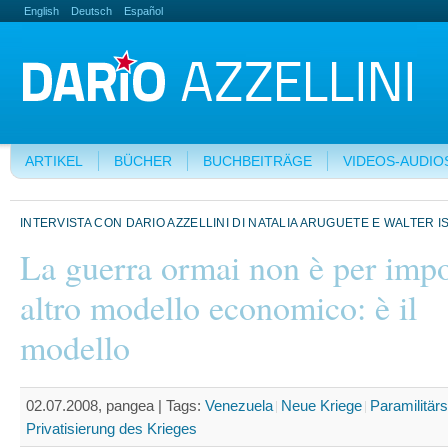
English
Deutsch
Español
ARTIKEL
BÜCHER
BUCHBEITRÄGE
VIDEOS-AUDIO
INTERVISTA CON DARIO AZZELLINI DI NATALIA ARUGUETE E WALTER 
La guerra ormai non è per imp
altro modello economico: è il
modello
02.07.2008, pangea |
Tags:
Venezuela
Neue Kriege
Paramilitärs
Privatisierung des Krieges