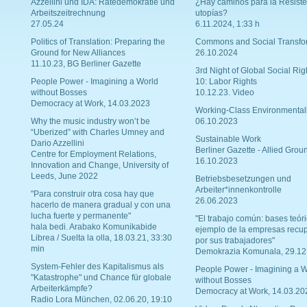
Azzellini und IDA: Rätedemokratie und
¿Hay caminos para la Resiste
Arbeitszeitrechnung
utopías?
27.05.24
6.11.2024, 1:33 h
Politics of Translation: Preparing the
Commons and Social Transfo
Ground for New Alliances
26.10.2024
11.10.23, BG Berliner Gazette
3rd Night of Global Social Rig
People Power - Imagining a World
10: Labor Rights
without Bosses
10.12.23. Video
Democracy at Work, 14.03.2023
Working-Class Environmental
Why the music industry won’t be
06.10.2023
“Uberized” with Charles Umney and
Sustainable Work
Dario Azzellini
Berliner Gazette - Allied Grou
Centre for Employment Relations,
16.10.2023
Innovation and Change, University of
Leeds, June 2022
Betriebsbesetzungen und
Arbeiter*innenkontrolle
"Para construir otra cosa hay que
26.06.2023
hacerlo de manera gradual y con una
lucha fuerte y permanente"
"El trabajo común: bases teóri
hala bedi. Arabako Komunikabide
ejemplo de la empresas recu
Librea / Suelta la olla, 18.03.21, 33:30
por sus trabajadores"
min
Demokrazia Komunala, 29.12
System-Fehler des Kapitalismus als
People Power - Imagining a W
"Katastrophe" und Chance für globale
without Bosses
Arbeiterkämpfe?
Democracy at Work, 14.03.20
Radio Lora München, 02.06.20, 19:10