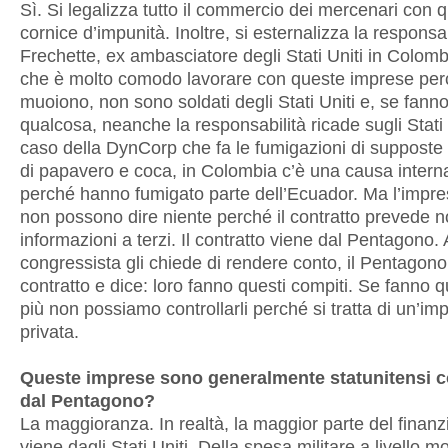
Sì. Si legalizza tutto il commercio dei mercenari con 
cornice d’impunità. Inoltre, si esternalizza la responsab
Frechette, ex ambasciatore degli Stati Uniti in Colomb
che è molto comodo lavorare con queste imprese per
muoiono, non sono soldati degli Stati Uniti e, se fann
qualcosa, neanche la responsabilità ricade sugli Stati 
caso della DynCorp che fa le fumigazioni di supposte 
di papavero e coca, in Colombia c’è una causa intern
perché hanno fumigato parte dell’Ecuador. Ma l’impre
non possono dire niente perché il contratto prevede n
informazioni a terzi. Il contratto viene dal Pentagono. 
congressista gli chiede di rendere conto, il Pentagono
contratto e dice: loro fanno questi compiti. Se fanno 
più non possiamo controllarli perché si tratta di un’im
privata.
Queste imprese sono generalmente statunitensi c
dal Pentagono?
La maggioranza. In realtà, la maggior parte del finan
viene dagli Stati Uniti. Della spesa militare a livello mo