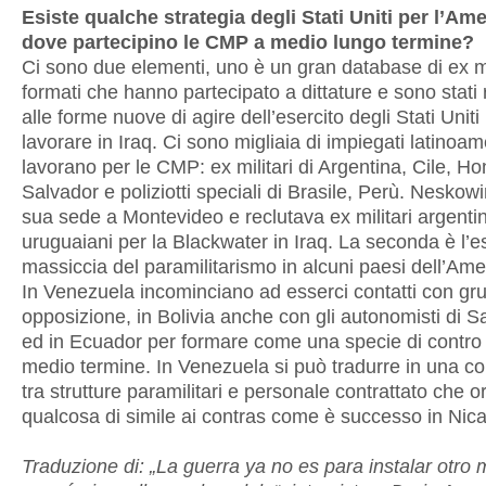
Esiste qualche strategia degli Stati Uniti per l’Am
dove partecipino le CMP a medio lungo termine?
Ci sono due elementi, uno è un gran database di ex mi
formati che hanno partecipato a dittature e sono stati r
alle forme nuove di agire dell’esercito degli Stati Uniti
lavorare in Iraq. Ci sono migliaia di impiegati latinoa
lavorano per le CMP: ex militari di Argentina, Cile, Ho
Salvador e poliziotti speciali di Brasile, Perù. Neskow
sua sede a Montevideo e reclutava ex militari argentin
uruguaiani per la Blackwater in Iraq. La seconda è l’
massiccia del paramilitarismo in alcuni paesi dell’Amer
In Venezuela incominciano ad esserci contatti con gru
opposizione, in Bolivia anche con gli autonomisti di 
ed in Ecuador per formare come una specie di contro
medio termine. In Venezuela si può tradurre in una 
tra strutture paramilitari e personale contrattato che o
qualcosa di simile ai contras come è successo in Nic
Traduzione di: „La guerra ya no es para instalar otro