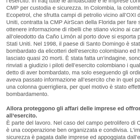
l’esercito. In Iraq tutte le ambasciate e le imprese con
CMP per custodia e sicurezza. In Colombia, la colom
Ecopetrol, che sfrutta campi di petrolio vicino all’OXI d
Uniti, contratta la CMP AirScan della Florida per fare 
ottenere informazione di ribelli che stiano vicino ai ca
all’oleodotto da Caño Limón al porto dove si esporta pe
Stati Uniti. Nel 1998, il paese di Santo Domingo è sta
bombardato da elicotteri dell’esercito colombiano ed
lasciato quasi 20 morti. È stata fatta un’indagine, sono
rinviati a giudizio i piloti dell’esercito colombiano i qu
detto di aver bombardato, ma solo eseguendo gli ordi
aveva passato informazione all’esercito che in quel p
una colonna guerrigliera, per quel motivo è stato effett
bombardamento.
Allora proteggono gli affari delle imprese ed offro
all’esercito.
È parte del lavoro. Nel caso del campo petrolifero di
è una cooperazione ben organizzata e condivisa. L’im
sicurezza è pagata dalle imprese ed appoggiata dall’e