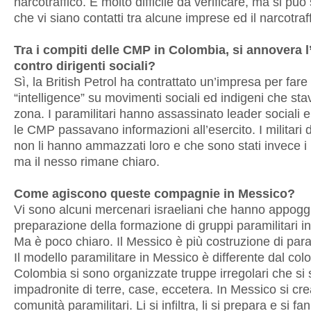
narcotraffico. È molto difficile da verificare, ma si pu
che vi siano contatti tra alcune imprese ed il narcotraff
Tra i compiti delle CMP in Colombia, si annovera l
contro dirigenti sociali?
Sì, la British Petrol ha contrattato un’impresa per fare 
“intelligence” su movimenti sociali ed indigeni che sta
zona. I paramilitari hanno assassinato leader sociali e
le CMP passavano informazioni all’esercito. I militari
non li hanno ammazzati loro e che sono stati invece i p
ma il nesso rimane chiaro.
Come agiscono queste compagnie in Messico?
Vi sono alcuni mercenari israeliani che hanno appoggi
preparazione della formazione di gruppi paramilitari i
Ma è poco chiaro. Il Messico è più costruzione di para
Il modello paramilitare in Messico è differente dal col
Colombia si sono organizzate truppe irregolari che si
impadronite di terre, case, eccetera. In Messico si cr
comunità paramilitari. Li si infiltra, li si prepara e si fa