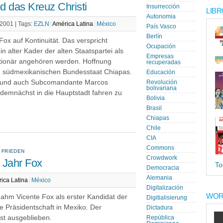
d das Kreuz Christi
Insurrección
LIBR
Autonomia
 2001 |
Tags:
EZLN
América Latina
México
País Vasco
Berlín
 Fox auf Kontinuität. Das verspricht
Ocupación
n alter Kader der alten Staatspartei als
Empresas
tionär angehören werden. Hoffnung
recuperadas
im südmexikanischen Bundesstaat Chiapas.
Educación
n und auch Subcomandante Marcos
Revolución
bolivariana
demnächst in die Hauptstadt fahren zu
Bolivia
Brasil
Chiapas
Chile
CIA
Commons
 FRIEDEN
Crowdwork
 Jahr Fox
To
Democracia
Alemania
ica Latina
México
Digitalización
WOR
hm Vicente Fox als erster Kandidat der
Digitialisierung
e Präsidentschaft in Mexiko. Der
Dictadura
st ausgeblieben.
República