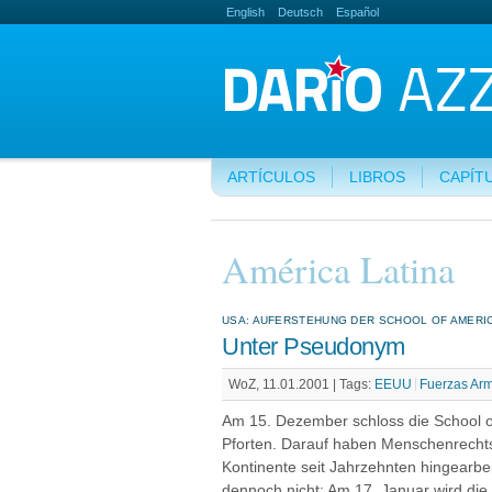
English
Deutsch
Español
ARTÍCULOS
LIBROS
CAPÍT
América Latina
USA: AUFERSTEHUNG DER SCHOOL OF AMERI
Unter Pseudonym
WoZ, 11.01.2001 |
Tags:
EEUU
Fuerzas Ar
Am 15. Dezember schloss die School of
Pforten. Darauf haben Menschenrecht
Kontinente seit Jahrzehnten hingearbe
dennoch nicht: Am 17. Januar wird die 