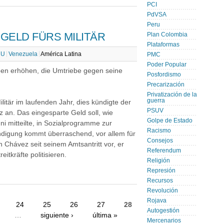
PCI
PdVSA
Peru
GELD FÜRS MILITÄR
Plan Colombia
Plataformas
UU
Venezuela
América Latina
PMC
Poder Popular
ben erhöhen, die Umtriebe gegen seine
Posfordismo
Precarización
Privatización de la
guerra
litär im laufenden Jahr, dies kündigte der
PSUV
an. Das eingesparte Geld soll, wie
Golpe de Estado
ni mitteilte, in Sozialprogramme zur
Racismo
digung kommt überraschend, vor allem für
Consejos
n Chávez seit seinem Amtsantritt vor, er
Referendum
eitkräfte politisieren.
Religión
Represión
Recursos
Revolución
Rojava
24
25
26
27
28
Autogestión
…
siguiente ›
última »
Mercenarios