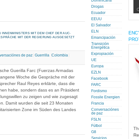
Dominicana
Drogas
Ecuador
EEUU
El Salvador
ELN
ENC
 INNENMINISTERS MIT DEM CHEF DER AUC-
 GESPRÄCHE MIT DER REGIERUNG AUSGESETZT
Emancipación
PRO
Transición
Energética
Expropiación
versaciónes de paz
Guerrilla
Colombia
UE
Europa
ische Guerilla Farc (Fuerzas Armadas
EZLN
rgangene Woche die Gespräche mit der
Facebook
Sprecher Raul Reyes erklärte, dass die
FARC
chen habe, sondern dass es an Präsident
Fordismo
lungswillen zu zeigen und wie zugesagt
Fossile Energien
n. Damit wurden die seit 23 Monaten
Francia
itarisierten Zone im Süden des Landes
Conversaciónes
de paz
FSLN
Fútbol
Th
G8
Re
Servicios