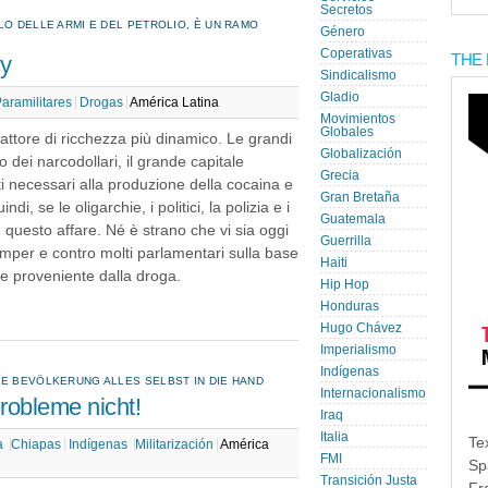
Secretos
LO DELLE ARMI E DEL PETROLIO, È UN RAMO
Género
Coperativas
THE 
y
Sindicalismo
Gladio
aramilitares
Drogas
América Latina
Movimientos
Globales
fattore di ricchezza più dinamico. Le grandi
Globalización
o dei narcodollari, il grande capitale
Grecia
 necessari alla produzione della cocaina e
Gran Bretaña
i, se le oligarchie, i politici, la polizia e i
Guatemala
n questo affare. Né è strano che vi sia oggi
Guerrilla
mper e contro molti parlamentari sulla base
Haiti
le proveniente dalla droga.
Hip Hop
Honduras
Hugo Chávez
Imperialismo
Indígenas
IE BEVÖLKERUNG ALLES SELBST IN DIE HAND
Internacionalismo
robleme nicht!
Iraq
Italia
Te
la
Chiapas
Indígenas
Militarización
América
FMI
Sp
Transición Justa