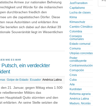
Fr
tistische Armee zur nationalen Befreiung
JustTransition
echtigkeit und Würde für die indianischen
Capitalismo
ppen durchbrachen friedlich den
Lucha de clases
mee um die zapatistischen Dörfer. Diese
Klima
ten neue Autoritäten und erklärten ihre
Klimaschutz
ie beriefen sich dabei auf den Artikel 39
Cambio Climático
Colombia
tionale Souveränität liegt im Wesentlichen
Consejos
comunales
Estado comunal
Comuna
Utopías concretas
Poder
LIEB WIE ES WAR
constituyente
r Putsch, ein verdeckter
Contrarrevolución
ident
Corrupción
Crisis
enas
Golpe de Estado
Ecuador
América Latina
Cuba
Arte
 den 21. Januar, gegen Mittag etwa 1.500
Kurdistan
rebellierender Militärs das
Reforma agraria
en Hauptstadt Quito stürmten und den
América Latina
 erklärten. An seine Stelle setzten die
Maduro, Nicolás