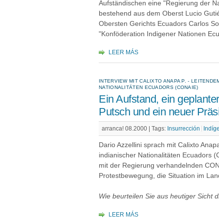
Aufständischen eine "Regierung der Nat
bestehend aus dem Oberst Lucio Guti
Obersten Gerichts Ecuadors Carlos So
"Konföderation Indigener Nationen Ecu
LEER MÁS
INTERVIEW MIT CALIXTO ANAPA P. - LEITEN
NATIONALITÄTEN ECUADORS (CONAIE)
Ein Aufstand, ein geplante
Putsch und ein neuer Präs
arranca! 08.2000 |
Tags:
Insurrección
Indíg
Dario Azzellini sprach mit Calixto Anap
indianischer Nationalitäten Ecuadors (
mit der Regierung verhandelnden CON
Protestbewegung, die Situation im Lan
Wie beurteilen Sie aus heutiger Sicht 
LEER MÁS