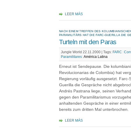
LEER MÁS
NACH EINEM TREFFEN DES KOLUMBIANISCHEN
PARAMILITÄRS HAT DIE FARC-GUERILLA DIE
Turteln mit den Paras
Jungle World 22.11.2000 |
Tags:
FARC
Con
Paramilitares
América Latina
Erneut ist Sendepause. Die kolumbian
Revolucionarias de Colombia) hat ve
Regierung vorläufig ausgesetzt. Farc-
Guerilla die Gespräche nicht abgebro
Andrés Pastrana liege, seinen Verhand
gegen den Paramilitarismus vorzugehe
anhaltenden Gespräche in einer entmil
bereits zum dritten Mal unterbrochen.
LEER MÁS