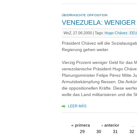
ÜBERRASCHTE OPPOSITION
VENEZUELA: WENIGER 
WoZ, 27.06.2000 |
Tags:
Hugo Chávez
EE
Präsident Chávez will die Sozialausga
Regierung gehen weiter.
Vierzig Prozent weniger Geld für das Mi
venezolanische Präsident Hugo Chávez 
Planungsminister Felipe Pérez Mitte Ju
Armutsbekämpfung fliessen. Die Ankün
die oppositionellen Kräfte. Diese werfe
wolle das Land militarisieren und die Str
LEER MÁS
« primera
‹ anterior
…
29
30
31
32