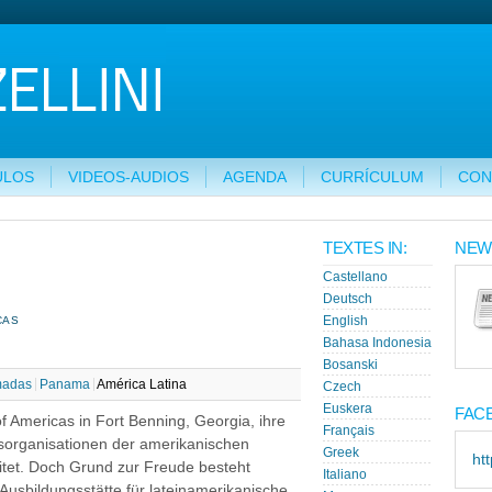
ULOS
VIDEOS-AUDIOS
AGENDA
CURRÍCULUM
CON
TEXTES IN:
NEW
Castellano
Deutsch
CAS
English
Bahasa Indonesia
Bosanski
madas
Panama
América Latina
Czech
Euskera
FAC
 Americas in Fort Benning, Georgia, ihre
Français
sorganisationen der amerikanischen
Greek
ht
itet. Doch Grund zur Freude besteht
Italiano
Ausbildungsstätte für lateinamerikanische