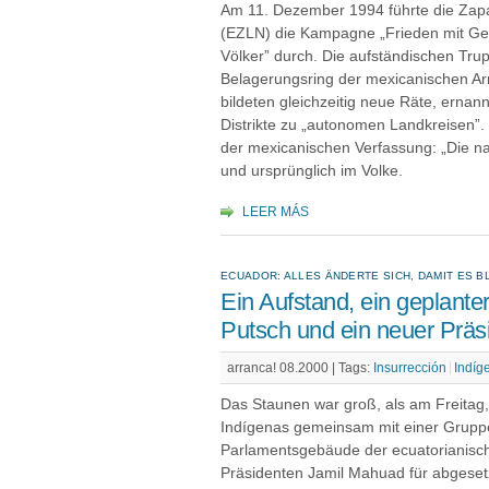
Am 11. Dezember 1994 führte die Zapa
(EZLN) die Kampagne „Frieden mit Ger
Völker” durch. Die aufständischen Tru
Belagerungsring der mexicanischen Ar
bildeten gleichzeitig neue Räte, ernann
Distrikte zu „autonomen Landkreisen”. S
der mexicanischen Verfassung: „Die na
und ursprünglich im Volke.
LEER MÁS
ECUADOR: ALLES ÄNDERTE SICH, DAMIT ES B
Ein Aufstand, ein geplante
Putsch und ein neuer Präs
arranca! 08.2000 |
Tags:
Insurrección
Indíg
Das Staunen war groß, als am Freitag,
Indígenas gemeinsam mit einer Gruppe 
Parlamentsgebäude der ecuatorianisch
Präsidenten Jamil Mahuad für abgesetzt