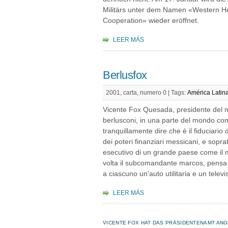
Militärs unter dem Namen «Western Hem
Cooperation» wieder eröffnet.
LEER MÁS
Berlusfox
2001, carta, numero 0 |
Tags:
América Latin
Vicente Fox Quesada, presidente del mes
berlusconi, in una parte del mondo com
tranquillamente dire che è il fiduciario
dei poteri finanziari messicani, e sopra
esecutivo di un grande paese come il 
volta il subcomandante marcos, pensa d
a ciascuno un'auto utilitaria e un televi
LEER MÁS
VICENTE FOX HAT DAS PRÄSIDENTENAMT AN