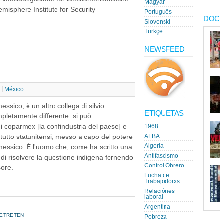
Magyar
isphere Institute for Security
Português
DOC
Slovenski
Türkçe
NEWSFEED
a
México
sico, è un altro collega di silvio
ETIQUETAS
pletamente differente. si può
 di coparmex [la confindustria del paese] e
1968
ttutto statunitensi, messo a capo del potere
ALBA
Algeria
messico. È l'uomo che, come ha scritto una
Antifascismo
i risolvere la questione indigena fornendo
Control Obrero
sore.
Lucha de
Trabajodorxs
Relaciónes
laboral
Argentina
GETRETEN
Pobreza