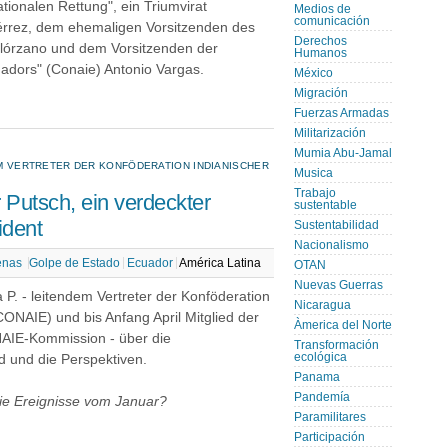
ionalen Rettung", ein Triumvirat
Medios de
comunicación
érrez, dem ehemaligen Vorsitzenden des
Derechos
lórzano und dem Vorsitzenden der
Humanos
adors" (Conaie) Antonio Vargas.
México
Migración
Fuerzas Armadas
Militarización
Mumia Abu-Jamal
DEM VERTRETER DER KONFÖDERATION INDIANISCHER
Musica
Trabajo
r Putsch, ein verdeckter
sustentable
ident
Sustentabilidad
Nacionalismo
enas
Golpe de Estado
Ecuador
América Latina
OTAN
Nuevas Guerras
a P. - leitendem Vertreter der Konföderation
Nicaragua
CONAIE) und bis Anfang April Mitglied der
Àmerica del Norte
AIE-Kommission - über die
Transformación
ecológica
d und die Perspektiven.
Panama
Pandemía
die Ereignisse vom Januar?
Paramilitares
Participación