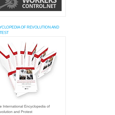
YCLOPEDIA OF REVOLUTION AND
TEST
e International Encyclopedia of
volution and Protest