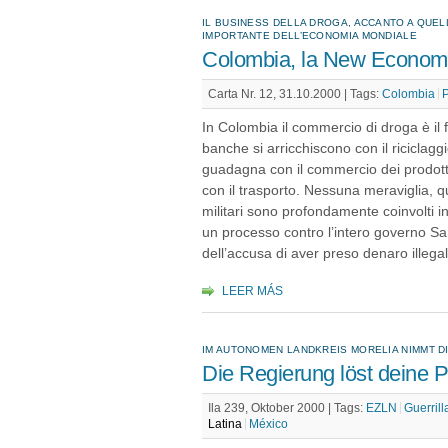
IL BUSINESS DELLA DROGA, ACCANTO A QUEL
IMPORTANTE DELL’ECONOMIA MONDIALE
Colombia, la New Econom
Carta Nr. 12, 31.10.2000 |
Tags:
Colombia
P
In Colombia il commercio di droga è il 
banche si arricchiscono con il riciclaggi
guadagna con il commercio dei prodotti
con il trasporto. Nessuna meraviglia, quind
militari sono profondamente coinvolti i
un processo contro l’intero governo Sa
dell’accusa di aver preso denaro illega
LEER MÁS
IM AUTONOMEN LANDKREIS MORELIA NIMMT D
Die Regierung löst deine P
Ila 239, Oktober 2000 |
Tags:
EZLN
Guerril
Latina
México