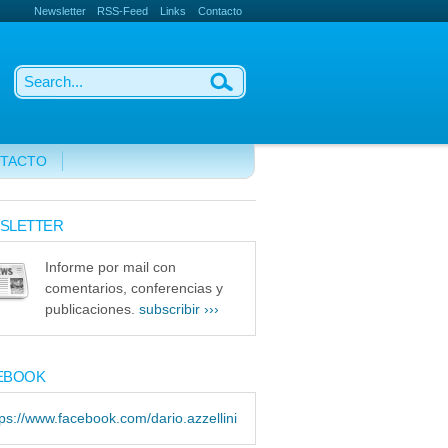
Newsletter
RSS-Feed
Links
Contacto
TACTO
SLETTER
Informe por mail con
comentarios, conferencias y
publicaciones.
subscribir ›››
EBOOK
tps://www.facebook.com/dario.azzellini