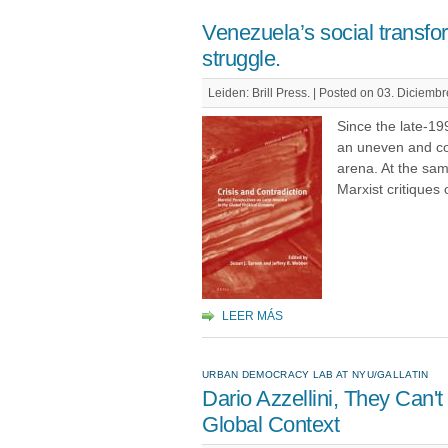
Venezuela’s social transfo
struggle.
Leiden: Brill Press. | Posted on 03. Diciemb
Since the late-1
an uneven and cont
arena. At the sam
Marxist critiques 
LEER MÁS
URBAN DEMOCRACY LAB AT NYU/GALLATIN
Dario Azzellini, They Can'
Global Context