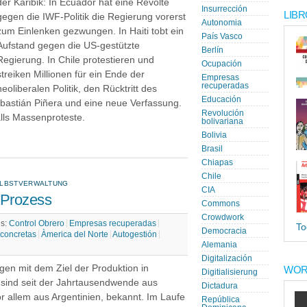
der Karibik: In Ecuador hat eine Revolte
Insurrección
LIBR
gegen die IWF-Politik die Regierung vorerst
Autonomia
zum Einlenken gezwungen. In Haiti tobt ein
País Vasco
Aufstand gegen die US-gestützte
Berlín
Regierung. In Chile protestieren und
Ocupación
streiken Millionen für ein Ende der
Empresas
recuperadas
neoliberalen Politik, den Rücktritt des
Educación
ebastián Piñera und eine neue Verfassung.
Revolución
ls Massenproteste.
bolivariana
Bolivia
Brasil
Chiapas
Chile
ELBSTVERWALTUNG
CIA
 Prozess
Commons
Crowdwork
gs:
Control Obrero
Empresas recuperadas
To
Democracia
 concretas
Àmerica del Norte
Autogestión
Alemania
Digitalización
gen mit dem Ziel der Produktion in
WOR
Digitialisierung
 sind seit der Jahrtausend­wende aus
Dictadura
r allem aus Argentinien, bekannt. Im Laufe
República