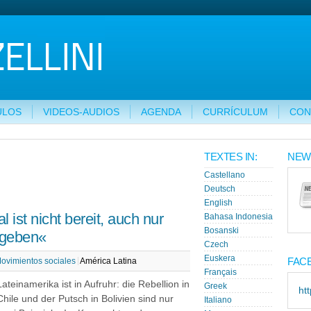
ULOS
VIDEOS-AUDIOS
AGENDA
CURRÍCULUM
CON
TEXTES IN:
NEW
Castellano
Deutsch
English
 ist nicht bereit, auch nur
Bahasa Indonesia
Bosanski
ugeben«
Czech
Euskera
FAC
ovimientos sociales
América Latina
Français
Lateinamerika ist in Aufruhr: die Rebellion in
Greek
ht
Chile und der Putsch in Bolivien sind nur
Italiano