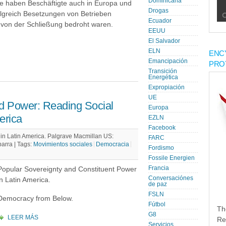
Dominicana
se haben Beschäftigte auch in Europa und
Drogas
lgreich Besetzungen von Betrieben
Ecuador
e von der Schließung bedroht waren.
EEUU
El Salvador
ELN
ENC
Emancipación
PRO
Transición
Energética
Expropiación
UE
ed Power: Reading Social
Europa
erica
EZLN
Facebook
in Latin America. Palgrave Macmillan US:
FARC
barra |
Tags:
Movimientos sociales
Democracia
Fordismo
Fossile Energien
Francia
Popular Sovereignty and Constituent Power
Conversaciónes
in Latin America.
de paz
FSLN
Democracy from Below.
Fútbol
Th
G8
LEER MÁS
Re
Servicios