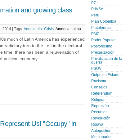
PCI
rmation and growing class
PdVSA
Peru
Plan Colombia
Plataformas
re 2014 |
Tags:
Venezuela
Crisis
América Latina
PMC
990s much of Latin America has experienced
Poder Popular
radictory turn to the Left in the electoral
Posfordismo
e time, there has been a rejuvenation of
Precarización
of political economy.
Privatización de la
guerra
PSUV
Golpe de Estado
Racismo
Consejos
Referendum
Religión
Represión
Recursos
Revolución
t Represent Us! "Occupy" in
Rojava
Autogestión
Mercenarios