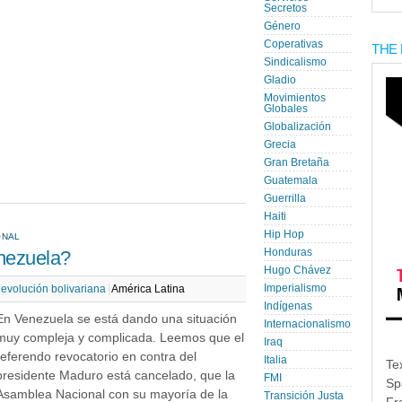
Secretos
Género
Coperativas
THE 
Sindicalismo
Gladio
Movimientos
Globales
Globalización
Grecia
Gran Bretaña
Guatemala
Guerrilla
Haiti
Hip Hop
ONAL
nezuela?
Honduras
Hugo Chávez
Imperialismo
evolución bolivariana
América Latina
Indígenas
En Venezuela se está dando una situación
Internacionalismo
muy compleja y complicada. Leemos que el
Iraq
referendo revocatorio en contra del
Italia
Te
presidente Maduro está cancelado, que la
FMI
Sp
Asamblea Nacional con su mayoría de la
Transición Justa