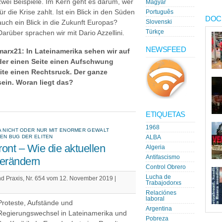
zwei Beispiele. Im Kern geht es darum, wer
Magyar
für die Krise zahlt. Ist ein Blick in den Süden
Português
DOC
auch ein Blick in die Zukunft Europas?
Slovenski
Türkçe
Darüber sprachen wir mit Dario Azzellini.
NEWSFEED
marx21: In Lateinamerika sehen wir auf
der einen Seite einen Aufschwung
ite einen Rechtsruck. Der ganze
ein. Woran liegt das?
ETIQUETAS
1968
A NICHT ODER NUR MIT ENORMER GEWALT
EN BUG DER ELITEN
ALBA
ront ‒ Wie die aktuellen
Algeria
Antifascismo
verändern
Control Obrero
Lucha de
und Praxis, Nr. 654 vom 12. November 2019 |
Trabajodorxs
Relaciónes
laboral
Proteste, Aufstände und
Argentina
Regierungswechsel in Lateinamerika und
Pobreza