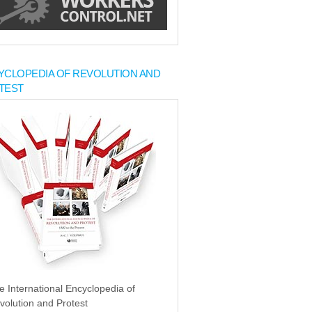
YCLOPEDIA OF REVOLUTION AND
TEST
e International Encyclopedia of
volution and Protest