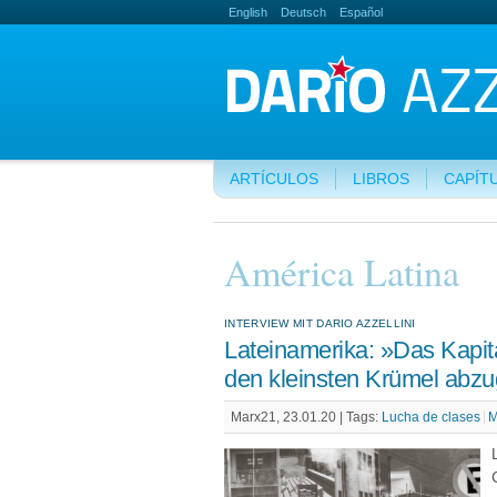
English
Deutsch
Español
ARTÍCULOS
LIBROS
CAPÍT
América Latina
INTERVIEW MIT DARIO AZZELLINI
Lateinamerika: »Das Kapital
den kleinsten Krümel abz
Marx21, 23.01.20 |
Tags:
Lucha de clases
M