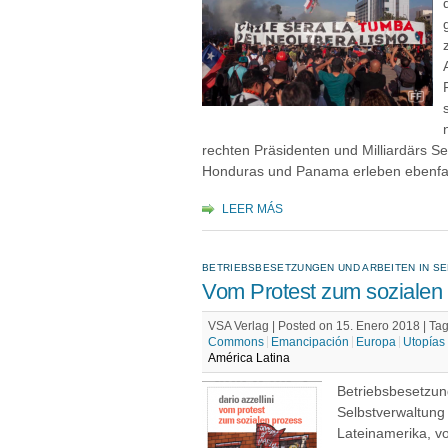
rechten Präsidenten und Milliardärs S
Honduras und Panama erleben ebenfal
LEER MÁS
BETRIEBSBESETZUNGEN UND ARBEITEN IN S
Vom Protest zum sozialen
VSA Verlag | Posted on 15. Enero 2018 |
Ta
Commons
Emancipación
Europa
Utopías
América Latina
Betriebsbesetzun
Selbstverwaltung
Lateinamerika, vo