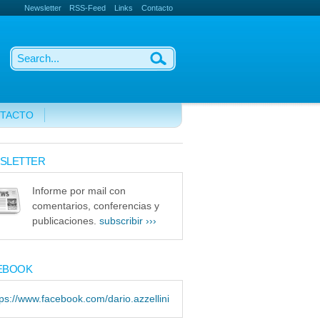
Newsletter
RSS-Feed
Links
Contacto
TACTO
SLETTER
Informe por mail con
comentarios, conferencias y
publicaciones.
subscribir ›››
EBOOK
tps://www.facebook.com/dario.azzellini