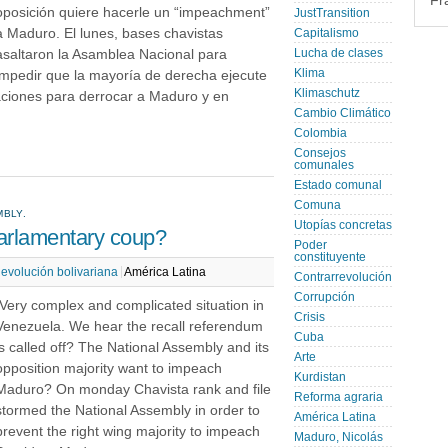
Fr
oposición quiere hacerle un “impeachment”
JustTransition
a Maduro. El lunes, bases chavistas
Capitalismo
asaltaron la Asamblea Nacional para
Lucha de clases
Klima
impedir que la mayoría de derecha ejecute
Klimaschutz
aciones para derrocar a Maduro y en
Cambio Climático
Colombia
Consejos
comunales
Estado comunal
Comuna
MBLY.
Utopías concretas
arlamentary coup?
Poder
constituyente
evolución bolivariana
América Latina
Contrarrevolución
Corrupción
Very complex and complicated situation in
Crisis
Venezuela. We hear the recall referendum
Cuba
is called off? The National Assembly and its
Arte
opposition majority want to impeach
Kurdistan
Maduro? On monday Chavista rank and file
Reforma agraria
stormed the National Assembly in order to
América Latina
prevent the right wing majority to impeach
Maduro, Nicolás