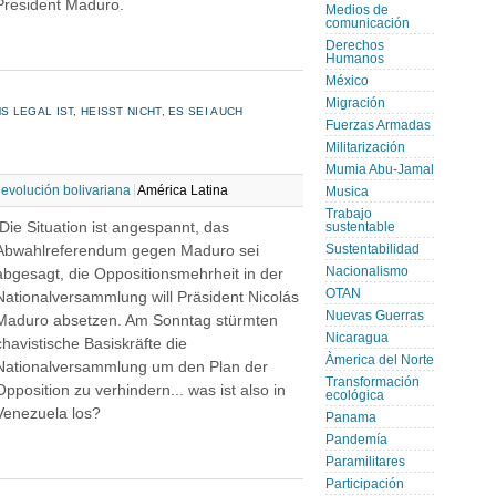
President Maduro.
Medios de
comunicación
Derechos
Humanos
México
Migración
EGAL IST, HEISST NICHT, ES SEI AUCH P
Fuerzas Armadas
Militarización
Mumia Abu-Jamal
evolución bolivariana
América Latina
Musica
Trabajo
Die Situation ist angespannt, das
sustentable
Abwahlreferendum gegen Maduro sei
Sustentabilidad
Nacionalismo
abgesagt, die Oppositionsmehrheit in der
OTAN
Nationalversammlung will Präsident Nicolás
Nuevas Guerras
Maduro absetzen. Am Sonntag stürmten
Nicaragua
chavistische Basiskräfte die
Àmerica del Norte
Nationalversammlung um den Plan der
Transformación
Opposition zu verhindern... was ist also in
ecológica
Venezuela los?
Panama
Pandemía
Paramilitares
Participación