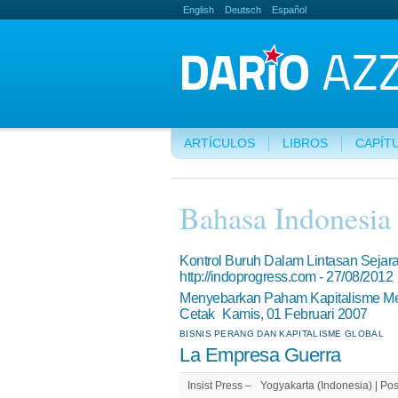
English
Deutsch
Español
ARTÍCULOS
LIBROS
CAPÍT
Bahasa Indonesia
Kontrol Buruh Dalam Lintasan Sejara
http://indoprogress.com - 27/08/2012
Menyebarkan Paham Kapitalisme Mela
Cetak Kamis, 01 Februari 2007
BISNIS PERANG DAN KAPITALISME GLOBAL
La Empresa Guerra
Insist Press – Yogyakarta (Indonesia) | Po