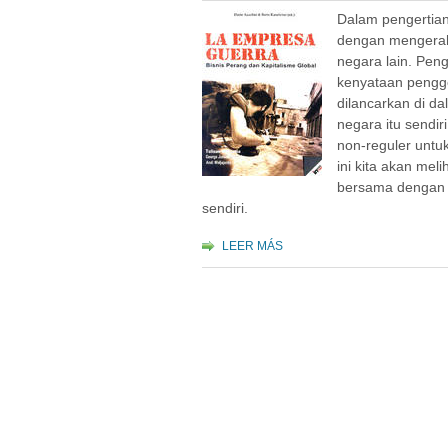
Dalam pengertian
dengan mengerah
negara lain. Peng
kenyataan pengg
dilancarkan di d
negara itu sendi
non-reguler untu
ini kita akan mel
bersama dengan 
sendiri.
LEER MÁS