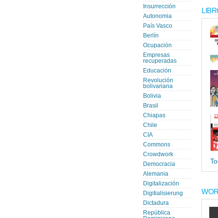
Insurrección
LIBR
Autonomia
País Vasco
Berlín
Ocupación
Empresas
recuperadas
Educación
Revolución
bolivariana
Bolivia
Brasil
Chiapas
Chile
CIA
Commons
Crowdwork
To
Democracia
Alemania
Digitalización
WOR
Digitialisierung
Dictadura
República