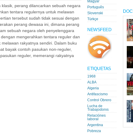
Magyar
 klasik, perang dilancarkan sebuah negara
Português
DOC
kan tentara regulernya untuk melawan
Slovenski
ertian tersebut sudah tidak sesuai dengan
Türkçe
erakan perang dewasa ini, dimana perang
NEWSFEED
alam sebuah negara oleh penyelenggara
ri dengan mengerahkan tentara reguler dan
k melawan rakyatnya sendiri. Dalam buku
ihat bayak contoh pasukan non-reguler,
pasukan reguler, memerangi rakyatnya
ETIQUETAS
1968
ALBA
Algeria
Antifascismo
Control Obrero
Lucha de
Trabajodorxs
Relaciónes
laboral
Argentina
Pobreza