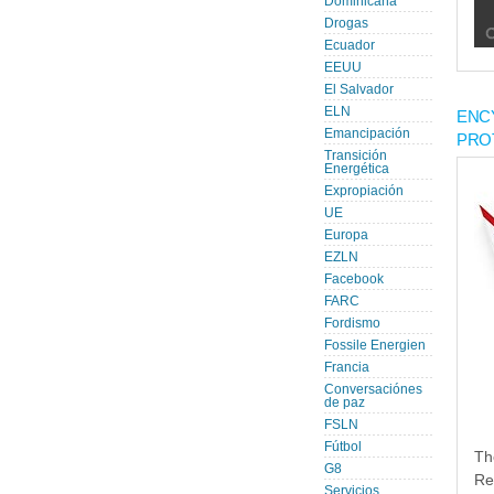
Dominicana
Drogas
Ecuador
EEUU
El Salvador
ELN
ENC
Emancipación
PRO
Transición
Energética
Expropiación
UE
Europa
EZLN
Facebook
FARC
Fordismo
Fossile Energien
Francia
Conversaciónes
de paz
FSLN
Fútbol
Th
G8
Re
Servicios