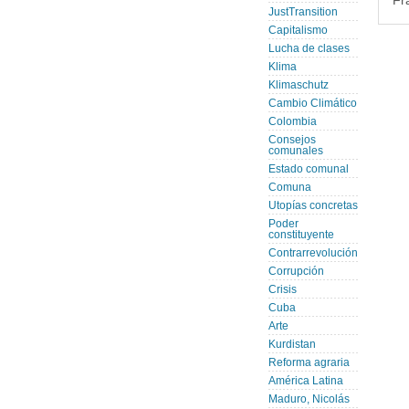
Fr
JustTransition
Capitalismo
Lucha de clases
Klima
Klimaschutz
Cambio Climático
Colombia
Consejos
comunales
Estado comunal
Comuna
Utopías concretas
Poder
constituyente
Contrarrevolución
Corrupción
Crisis
Cuba
Arte
Kurdistan
Reforma agraria
América Latina
Maduro, Nicolás