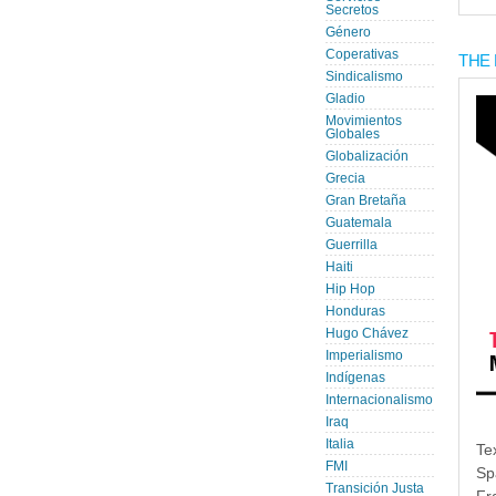
Secretos
Género
Coperativas
THE 
Sindicalismo
Gladio
Movimientos
Globales
Globalización
Grecia
Gran Bretaña
Guatemala
Guerrilla
Haiti
Hip Hop
Honduras
Hugo Chávez
Imperialismo
Indígenas
Internacionalismo
Iraq
Italia
Te
FMI
Sp
Transición Justa