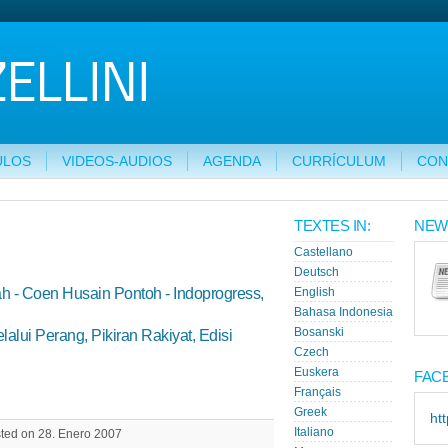
ULOS
VIDEOS-AUDIOS
AGENDA
CURRÍCULUM
CON
TEXTES IN:
NEW
Castellano
Deutsch
h - Coen Husain Pontoh - Indoprogress,
English
Bahasa Indonesia
Bosanski
lui Perang, Pikiran Rakiyat, Edisi
Czech
Euskera
FAC
Français
Greek
ht
Italiano
sted on 28. Enero 2007