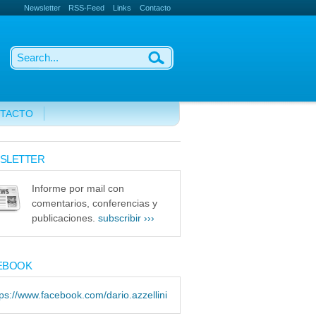
Newsletter
RSS-Feed
Links
Contacto
TACTO
SLETTER
Informe por mail con
comentarios, conferencias y
publicaciones.
subscribir ›››
EBOOK
tps://www.facebook.com/dario.azzellini