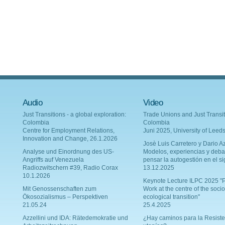
Audio
Video
Just Transitions - a global exploration:
Trade Unions and Just Transit
Colombia
Colombia
Centre for Employment Relations,
Juni 2025, University of Leed
Innovation and Change, 26.1.2026
Josè Luis Carretero y Dario Az
Analyse und Einordnung des US-
Modelos, experiencias y deba
Angriffs auf Venezuela
pensar la autogestión en el si
Radiozwitschern #39, Radio Corax
13.12.2025
10.1.2026
Keynote Lecture ILPC 2025 "P
Mit Genossenschaften zum
Work at the centre of the socio
Ökosozialismus – Perspektiven
ecological transition"
21.05.24
25.4.2025
Azzellini und IDA: Rätedemokratie und
¿Hay caminos para la Resiste