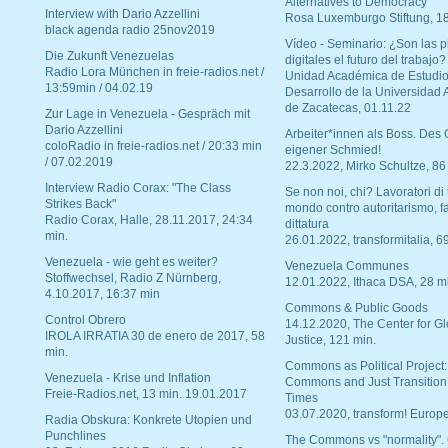
Alternatives to Democracy“
Interview with Dario Azzellini
Rosa Luxemburgo Stiftung, 1
black agenda radio 25nov2019
Vídeo - Seminario: ¿Son las p
Die Zukunft Venezuelas
digitales el futuro del trabajo?
Radio Lora München in freie-radios.net /
Unidad Académica de Estudio
13:59min / 04.02.19
Desarrollo de la Universidad
de Zacatecas, 01.11.22
Zur Lage in Venezuela - Gespräch mit
Dario Azzellini
Arbeiter*innen als Boss. Des
coloRadio in freie-radios.net / 20:33 min
eigener Schmied!
/ 07.02.2019
22.3.2022, Mirko Schultze, 86
Interview Radio Corax: "The Class
Se non noi, chi? Lavoratori di t
Strikes Back"
mondo contro autoritarismo, f
Radio Corax, Halle, 28.11.2017, 24:34
dittatura
min.
26.01.2022, transformitalia, 6
Venezuela - wie geht es weiter?
Venezuela Communes
Stoffwechsel, Radio Z Nürnberg,
12.01.2022, Ithaca DSA, 28 m
4.10.2017, 16:37 min
Commons & Public Goods
Control Obrero
14.12.2020, The Center for Gl
IROLA IRRATIA 30 de enero de 2017, 58
Justice, 121 min.
min.
Commons as Political Project:
Venezuela - Krise und Inflation
Commons and Just Transition
Freie-Radios.net, 13 min. 19.01.2017
Times
03.07.2020, transform! Europe
Radia Obskura: Konkrete Utopien und
Punchlines
The Commons vs "normality".