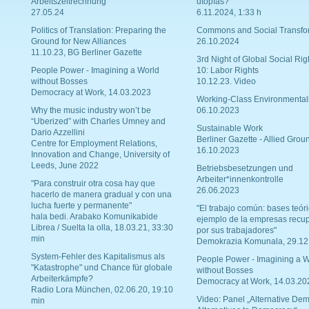
Arbeitszeitrechnung
utopías?
27.05.24
6.11.2024, 1:33 h
Politics of Translation: Preparing the
Commons and Social Transfo
Ground for New Alliances
26.10.2024
11.10.23, BG Berliner Gazette
3rd Night of Global Social Rig
People Power - Imagining a World
10: Labor Rights
without Bosses
10.12.23. Video
Democracy at Work, 14.03.2023
Working-Class Environmental
Why the music industry won’t be
06.10.2023
“Uberized” with Charles Umney and
Sustainable Work
Dario Azzellini
Berliner Gazette - Allied Grou
Centre for Employment Relations,
16.10.2023
Innovation and Change, University of
Leeds, June 2022
Betriebsbesetzungen und
Arbeiter*innenkontrolle
"Para construir otra cosa hay que
26.06.2023
hacerlo de manera gradual y con una
lucha fuerte y permanente"
"El trabajo común: bases teóri
hala bedi. Arabako Komunikabide
ejemplo de la empresas recu
Librea / Suelta la olla, 18.03.21, 33:30
por sus trabajadores"
min
Demokrazia Komunala, 29.12
System-Fehler des Kapitalismus als
People Power - Imagining a W
"Katastrophe" und Chance für globale
without Bosses
Arbeiterkämpfe?
Democracy at Work, 14.03.20
Radio Lora München, 02.06.20, 19:10
Video: Panel „Alternative Dem
min