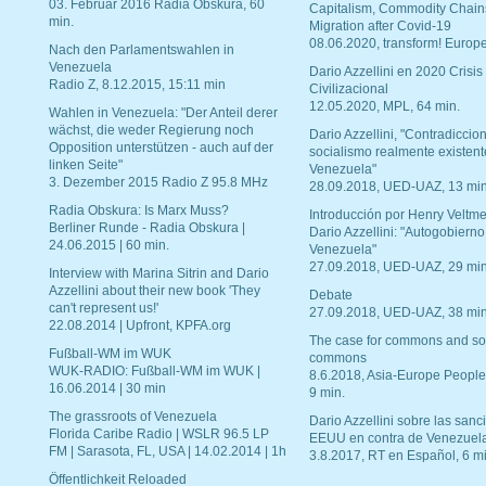
03. Februar 2016 Radia Obskura, 60
Capitalism, Commodity Chain
min.
Migration after Covid-19
08.06.2020, transform! Europe
Nach den Parlamentswahlen in
Venezuela
Dario Azzellini en 2020 Crisis
Radio Z, 8.12.2015, 15:11 min
Civilizacional
12.05.2020, MPL, 64 min.
Wahlen in Venezuela: "Der Anteil derer
wächst, die weder Regierung noch
Dario Azzellini, "Contradiccio
Opposition unterstützen - auch auf der
socialismo realmente existent
linken Seite"
Venezuela"
3. Dezember 2015 Radio Z 95.8 MHz
28.09.2018, UED-UAZ, 13 min
Radia Obskura: Is Marx Muss?
Introducción por Henry Veltme
Berliner Runde - Radia Obskura |
Dario Azzellini: "Autogobierno
24.06.2015 | 60 min.
Venezuela"
27.09.2018, UED-UAZ, 29 min
Interview with Marina Sitrin and Dario
Azzellini about their new book 'They
Debate
can't represent us!'
27.09.2018, UED-UAZ, 38 min
22.08.2014 | Upfront, KPFA.org
The case for commons and so
Fußball-WM im WUK
commons
WUK-RADIO: Fußball-WM im WUK |
8.6.2018, Asia-Europe People
16.06.2014 | 30 min
9 min.
The grassroots of Venezuela
Dario Azzellini sobre las san
Florida Caribe Radio | WSLR 96.5 LP
EEUU en contra de Venezuel
FM | Sarasota, FL, USA | 14.02.2014 | 1h
3.8.2017, RT en Español, 6 mi
Öffentlichkeit Reloaded