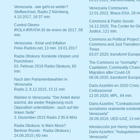
26.01.2022, transformitalia, 6
Venezuela - wie geht es weiter?
Venezuela Communes
Stoffwechsel, Radio Z Nürnberg,
12.01.2022, Ithaca DSA, 28 m
4.10.2017, 16:37 min
Commons & Public Goods
Control Obrero
14.12.2020, The Center for Gl
IROLA IRRATIA 30 de enero de 2017, 58
Justice, 121 min.
min.
Commons as Political Project:
Venezuela - Krise und Inflation
Commons and Just Transition
Freie-Radios.net, 13 min. 19.01.2017
Times
03.07.2020, transform! Europe
Radia Obskura: Konkrete Utopien und
Punchlines
The Commons vs "normality".
03. Februar 2016 Radia Obskura, 60
Capitalism, Commodity Chain
min.
Migration after Covid-19
08.06.2020, transform! Europe
Nach den Parlamentswahlen in
Venezuela
Dario Azzellini en 2020 Crisis
Radio Z, 8.12.2015, 15:11 min
Civilizacional
12.05.2020, MPL, 64 min.
Wahlen in Venezuela: "Der Anteil derer
wächst, die weder Regierung noch
Dario Azzellini, "Contradiccio
Opposition unterstützen - auch auf der
socialismo realmente existent
linken Seite"
Venezuela"
3. Dezember 2015 Radio Z 95.8 MHz
28.09.2018, UED-UAZ, 13 min
Radia Obskura: Is Marx Muss?
Introducción por Henry Veltme
Berliner Runde - Radia Obskura |
Dario Azzellini: "Autogobierno
24.06.2015 | 60 min.
Venezuela"