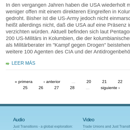
In den vergangen Jahren haben die USA wiederholt 
weniger offen mit einem direkteren Eingreifen in Kol
gedroht. Bisher ist die US-Army jedoch nicht einmarsc
heißt allerdings nicht, daß die USA auf eine Präsenz i
verzichten würden. Aktuell befinden sich laut Pentago
200 US-Militärs in Kolumbien, die der kolumbianisch
als Militärberater im "Kampf gegen Drogen" beistehen
weitere 100 Agenten des CIA und der Antidrogenbeh
LEER MÁS
« primera
‹ anterior
…
20
21
22
25
26
27
28
…
siguiente ›
Audio
Video
Just Transitions - a global exploration:
Trade Unions and Just Transit