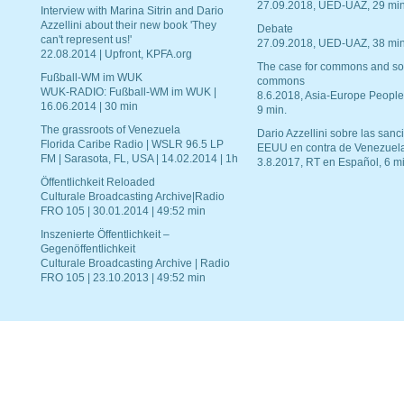
27.09.2018, UED-UAZ, 29 min
Interview with Marina Sitrin and Dario
Azzellini about their new book 'They
Debate
can't represent us!'
27.09.2018, UED-UAZ, 38 min
22.08.2014 | Upfront, KPFA.org
The case for commons and so
Fußball-WM im WUK
commons
WUK-RADIO: Fußball-WM im WUK |
8.6.2018, Asia-Europe People
16.06.2014 | 30 min
9 min.
The grassroots of Venezuela
Dario Azzellini sobre las san
Florida Caribe Radio | WSLR 96.5 LP
EEUU en contra de Venezuel
FM | Sarasota, FL, USA | 14.02.2014 | 1h
3.8.2017, RT en Español, 6 mi
Öffentlichkeit Reloaded
Culturale Broadcasting Archive|Radio
FRO 105 | 30.01.2014 | 49:52 min
Inszenierte Öffentlichkeit –
Gegenöffentlichkeit
Culturale Broadcasting Archive | Radio
FRO 105 | 23.10.2013 | 49:52 min