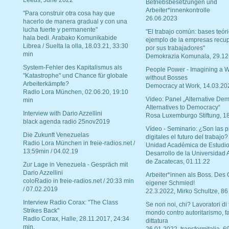
Leeds, June 2022
Betriebsbesetzungen und
Arbeiter*innenkontrolle
"Para construir otra cosa hay que
26.06.2023
hacerlo de manera gradual y con una
lucha fuerte y permanente"
"El trabajo común: bases teóri
hala bedi. Arabako Komunikabide
ejemplo de la empresas recu
Librea / Suelta la olla, 18.03.21, 33:30
por sus trabajadores"
min
Demokrazia Komunala, 29.12
System-Fehler des Kapitalismus als
People Power - Imagining a W
"Katastrophe" und Chance für globale
without Bosses
Arbeiterkämpfe?
Democracy at Work, 14.03.20
Radio Lora München, 02.06.20, 19:10
Video: Panel „Alternative Dem
min
Alternatives to Democracy“
Interview with Dario Azzellini
Rosa Luxemburgo Stiftung, 1
black agenda radio 25nov2019
Vídeo - Seminario: ¿Son las p
Die Zukunft Venezuelas
digitales el futuro del trabajo?
Radio Lora München in freie-radios.net /
Unidad Académica de Estudio
13:59min / 04.02.19
Desarrollo de la Universidad
de Zacatecas, 01.11.22
Zur Lage in Venezuela - Gespräch mit
Dario Azzellini
Arbeiter*innen als Boss. Des
coloRadio in freie-radios.net / 20:33 min
eigener Schmied!
/ 07.02.2019
22.3.2022, Mirko Schultze, 86
Interview Radio Corax: "The Class
Se non noi, chi? Lavoratori di t
Strikes Back"
mondo contro autoritarismo, f
Radio Corax, Halle, 28.11.2017, 24:34
dittatura
min.