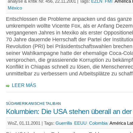
analyse & kritik Nr. 456, 22.11.2001 |
Tags:
EZLN
FMI
América 
México
Entschlossen die Probleme anpacken und das ganze
umkrempeln wollte Vicente Fox, als er Anfang Dezem
vergangenen Jahres in Mexiko als erster Oppositionel
70 Jahre dauernde Herrschaft der Partei der Institutio
Revolution (PRI) bei Präsidentschaftswahlen brechen 
seiner Wahlkampagne hatte der ehemalige Coca-Co
versprochen, die grassierende Korruption zu bekämp
Konflikt in Chiapas schnell zu lösen, die Menschenrec
unmittelbar zu verbessern und Arbeitsplätze zu schaff
LEER MÁS
SÜDAMERIKANISCHE TALIBAN
Kolumbien: Die USA stehen überall an der
WoZ, 01.11.2001 |
Tags:
Guerrilla
EEUU
Colombia
América Lat