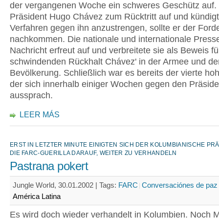
der vergangenen Woche ein schweres Geschütz auf. E
Präsident Hugo Chávez zum Rücktritt auf und kündigt
Verfahren gegen ihn anzustrengen, sollte er der Ford
nachkommen. Die nationale und internationale Press
Nachricht erfreut auf und verbreitete sie als Beweis f
schwindenden Rückhalt Chávez' in der Armee und de
Bevölkerung. Schließlich war es bereits der vierte hohe
der sich innerhalb einiger Wochen gegen den Präsid
aussprach.
LEER MÁS
ERST IN LETZTER MINUTE EINIGTEN SICH DER KOLUMBIANISCHE PR
DIE FARC-GUERILLA DARAUF, WEITER ZU VERHANDELN
Pastrana pokert
Jungle World, 30.01.2002 |
Tags:
FARC
Conversaciónes de paz
América Latina
Es wird doch wieder verhandelt in Kolumbien. Noch M