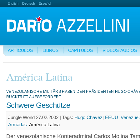
English
Deutsch
Español
ARTÍCULOS
LIBROS
CAPÍTULOS
VIDEOS-AUDIOS
América Latina
VENEZOLANISCHE MILITÄRS HABEN DEN PRÄSIDENTEN HUGO CHÁV
RÜCKTRITT AUFGEFORDERT
Schwere Geschütze
Jungle World 27.02.2002 |
Tags:
Hugo Chávez
EEUU
Venezuel
Armadas
América Latina
Der venezolanische Konteradmiral Carlos Molina Tam