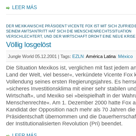
LEER MÁS
DER MEXIKANISCHE PRÄSIDENT VICENTE FOX IST MIT SICH ZUFRIEDE
SEINEM AMTSANTRITT HAT SICH DIE MENSCHENRECHTSSITUATION
VERSCHLECHTERT, UND DER WIRTSCHAFT DROHT EINE NEUE KRISE
Völlig losgelöst
Jungle World 05.12.2001 |
Tags:
EZLN
América Latina
México
Die Situation Mexikos ist, verglichen mit fast jedem 
Land der Welt, viel besser«, verkündete Vicente Fox 
Vollendung seines ersten Regierungsjahres. Es herrs
»sicheres Investitionsklima mit einer sehr stabilen un
Wirtschaft«, und Mexiko sei »beispielhaft in der Wahr
Menschenrechte«. Am 1. Dezember 2000 hatte Fox al
Kandidat der Opposition nach mehr als 70 Jahren die
Präsidentschaft übernommen und die Dauerherrschaft
der Institutionalisierten Revolution (Pri) beendet.
LEER MÁS