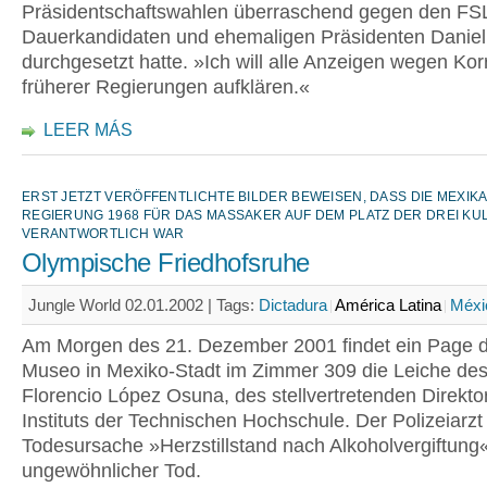
Präsidentschaftswahlen überraschend gegen den FS
Dauerkandidaten und ehemaligen Präsidenten Daniel
durchgesetzt hatte. »Ich will alle Anzeigen wegen Kor
früherer Regierungen aufklären.«
LEER MÁS
ERST JETZT VERÖFFENTLICHTE BILDER BEWEISEN, DASS DIE MEXIK
REGIERUNG 1968 FÜR DAS MASSAKER AUF DEM PLATZ DER DREI KU
VERANTWORTLICH WAR
Olympische Friedhofsruhe
Jungle World 02.01.2002 |
Tags:
Dictadura
América Latina
Méxi
Am Morgen des 21. Dezember 2001 findet ein Page d
Museo in Mexiko-Stadt im Zimmer 309 die Leiche des
Florencio López Osuna, des stellvertretenden Direkto
Instituts der Technischen Hochschule. Der Polizeiarzt s
Todesursache »Herzstillstand nach Alkoholvergiftung«
ungewöhnlicher Tod.