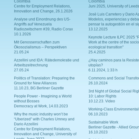
Colombia
Colombia
Centre for Employment Relations,
Juni 2025, University of Leed
Innovation and Change, 26.1.2026
Josè Luis Carretero y Dario Az
Analyse und Einordnung des US-
Modelos, experiencias y deba
Angriffs auf Venezuela
pensar la autogestión en el si
Radiozwitschern #39, Radio Corax
13.12.2025
10.1.2026
Keynote Lecture ILPC 2025 "P
Mit Genossenschaften zum
Work at the centre of the socio
Ökosozialismus – Perspektiven
ecological transition"
21.05.24
25.4.2025
Azzellini und IDA: Rätedemokratie und
¿Hay caminos para la Resiste
Arbeitszeitrechnung
utopías?
27.05.24
6.11.2024, 1:33 h
Politics of Translation: Preparing the
Commons and Social Transfo
Ground for New Alliances
26.10.2024
11.10.23, BG Berliner Gazette
3rd Night of Global Social Rig
People Power - Imagining a World
10: Labor Rights
without Bosses
10.12.23. Video
Democracy at Work, 14.03.2023
Working-Class Environmental
Why the music industry won’t be
06.10.2023
“Uberized” with Charles Umney and
Sustainable Work
Dario Azzellini
Berliner Gazette - Allied Grou
Centre for Employment Relations,
16.10.2023
Innovation and Change, University of