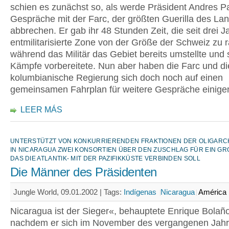
schien es zunächst so, als werde Präsident Andres P
Gespräche mit der Farc, der größten Guerilla des La
abbrechen. Er gab ihr 48 Stunden Zeit, die seit drei J
entmilitarisierte Zone von der Größe der Schweiz zu
während das Militär das Gebiet bereits umstellte und 
Kämpfe vorbereitete. Nun aber haben die Farc und di
kolumbianische Regierung sich doch noch auf einen
gemeinsamen Fahrplan für weitere Gespräche einige
LEER MÁS
UNTERSTÜTZT VON KONKURRIERENDEN FRAKTIONEN DER OLIGARCH
IN NICARAGUA ZWEI KONSORTIEN ÜBER DEN ZUSCHLAG FÜR EIN GRO
AS DIE ATLANTIK- MIT DER PAZIFIKKÜSTE VERBINDEN SOLL
Die Männer des Präsidenten
Jungle World, 09.01.2002 |
Tags:
Indígenas
Nicaragua
América 
Nicaragua ist der Sieger«, behauptete Enrique Bolañ
nachdem er sich im November des vergangenen Jahr