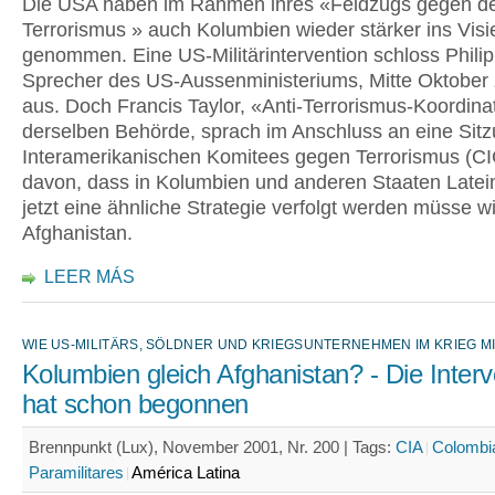
Die USA haben im Rahmen ihres «Feldzugs gegen d
Terrorismus » auch Kolumbien wieder stärker ins Visi
genommen. Eine US-Militärintervention schloss Phili
Sprecher des US-Aussenministeriums, Mitte Oktober
aus. Doch Francis Taylor, «Anti-Terrorismus-Koordina
derselben Behörde, sprach im Anschluss an eine Sit
Interamerikanischen Komitees gegen Terrorismus (C
davon, dass in Kolumbien und anderen Staaten Late
jetzt eine ähnliche Strategie verfolgt werden müsse wi
Afghanistan.
LEER MÁS
WIE US-MILITÄRS, SÖLDNER UND KRIEGSUNTERNEHMEN IM KRIEG M
Kolumbien gleich Afghanistan? - Die Interv
hat schon begonnen
Brennpunkt (Lux), November 2001, Nr. 200 |
Tags:
CIA
Colombi
Paramilitares
América Latina