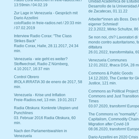
Radio Lora München in freie-radios.net /
Unidad Académica de Estudio
13:59min / 04.02.19
Desarrollo de la Universidad
de Zacatecas, 01.11.22
Zur Lage in Venezuela - Gespräch mit
Dario Azzellini
Arbeiter*innen als Boss. Des
coloRadio in freie-radios.net / 20:33 min
eigener Schmied!
/ 07.02.2019
22.3.2022, Mirko Schultze, 86
Interview Radio Corax: "The Class
Se non noi, chi? Lavoratori di t
Strikes Back"
mondo contro autoritarismo, f
Radio Corax, Halle, 28.11.2017, 24:34
dittatura
min.
26.01.2022, transformitalia, 6
Venezuela - wie geht es weiter?
Venezuela Communes
Stoffwechsel, Radio Z Nürnberg,
12.01.2022, Ithaca DSA, 28 m
4.10.2017, 16:37 min
Commons & Public Goods
Control Obrero
14.12.2020, The Center for Gl
IROLA IRRATIA 30 de enero de 2017, 58
Justice, 121 min.
min.
Commons as Political Project:
Venezuela - Krise und Inflation
Commons and Just Transition
Freie-Radios.net, 13 min. 19.01.2017
Times
03.07.2020, transform! Europe
Radia Obskura: Konkrete Utopien und
Punchlines
The Commons vs "normality".
03. Februar 2016 Radia Obskura, 60
Capitalism, Commodity Chain
min.
Migration after Covid-19
08.06.2020, transform! Europe
Nach den Parlamentswahlen in
Venezuela
Dario Azzellini en 2020 Crisis