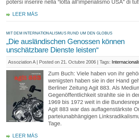
potersi inserire nella “lotta all’imperialismo USA” di tu
LEER MÁS
MIT DEM INTERNATIONALISMUS RUND UM DEN GLOBUS
„Die ausländischen Genossen können
unschätzbare Dienste leisten“
Assoziation A | Posted on 21. Octubre 2006 |
Tags:
Internacional
Zum Buch: Viele haben von ihr gehör
wenigsten haben sie in der Hand geh
Berliner Zeitung Agit 883. Als Mediu
Gegenöffentlichkeit strahlte sie in d
1969 bis 1972 weit in die Bundesrepu
Agit 883 war das auflagenstärkste 
parteiunabhängigen Linksradikalismu
Tage.
LEER MÁS