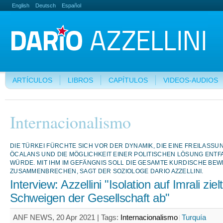
English
Deutsch
Español
ARTÍCULOS
LIBROS
CAPÍTULOS
VIDEOS-AUDIOS
Internacionalismo
DIE TÜRKEI FÜRCHTE SICH VOR DER DYNAMIK, DIE EINE FREILASS
ÖCALANS UND DIE MÖGLICHKEIT EINER POLITISCHEN LÖSUNG ENT
WÜRDE. MIT IHM IM GEFÄNGNIS SOLL DIE GESAMTE KURDISCHE BE
ZUSAMMENBRECHEN, SAGT DER SOZIOLOGE DARIO AZZELLINI.
Interview: Azzellini "Isolation auf Imrali ziel
Schweigen der Gesellschaft ab"
ANF NEWS, 20 Apr 2021 |
Tags:
Internacionalismo
Turquía