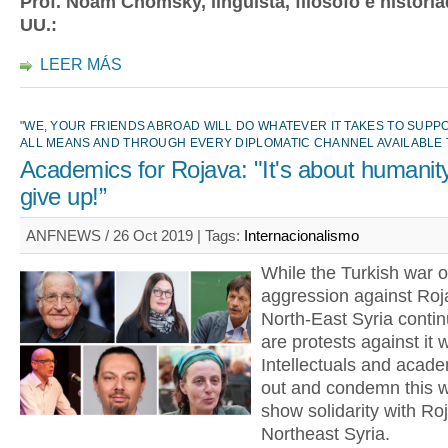
Prof. Noam Chomsky, lingüista, filósofo e historia
UU.:
LEER MÁS
"WE, YOUR FRIENDS ABROAD WILL DO WHATEVER IT TAKES TO SUPP
ALL MEANS AND THROUGH EVERY DIPLOMATIC CHANNEL AVAILABLE T
Academics for Rojava: "It's about humanit
give up!”
ANFNEWS / 26 Oct 2019 |
Tags:
Internacionalismo
While the Turkish war o
aggression against Ro
North-East Syria contin
are protests against it 
Intellectuals and acad
out and condemn this 
show solidarity with Ro
Northeast Syria.