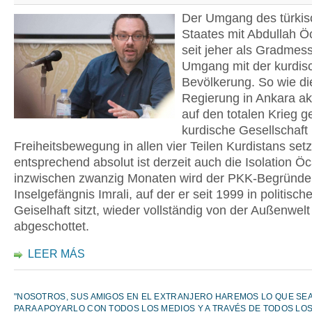
Der Umgang des türki
Staates mit Abdullah Öc
seit jeher als Gradmess
Umgang mit der kurdis
Bevölkerung. So wie di
Regierung in Ankara ak
auf den totalen Krieg g
kurdische Gesellschaft 
Freiheitsbewegung in allen vier Teilen Kurdistans setz
entsprechend absolut ist derzeit auch die Isolation Öc
inzwischen zwanzig Monaten wird der PKK-Begründe
Inselgefängnis Imrali, auf der er seit 1999 in politische
Geiselhaft sitzt, wieder vollständig von der Außenwelt
abgeschottet.
LEER MÁS
"NOSOTROS, SUS AMIGOS EN EL EXTRANJERO HAREMOS LO QUE SE
PARA APOYARLO CON TODOS LOS MEDIOS Y A TRAVÉS DE TODOS LO