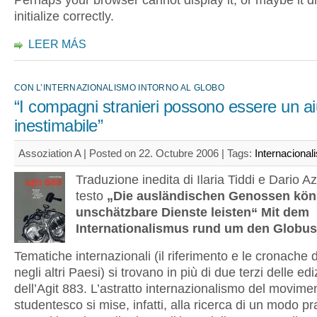
Perhaps your browser cannot display it, or maybe it d
initialize correctly.
LEER MÁS
CON L’INTERNAZIONALISMO INTORNO AL GLOBO
“I compagni stranieri possono essere un ai
inestimabile”
Assoziation A | Posted on 22. Octubre 2006 |
Tags:
Internacional
Traduzione inedita di Ilaria Tiddi e Dario Azz
testo
„Die ausländischen Genossen kö
unschätzbare Dienste leisten“ Mit dem
Internationalismus rund um den Globus
Tematiche internazionali (il riferimento e le cronache d
negli altri Paesi) si trovano in più di due terzi delle edi
dell’Agit 883. L’astratto internazionalismo del movime
studentesco si mise, infatti, alla ricerca di un modo pr