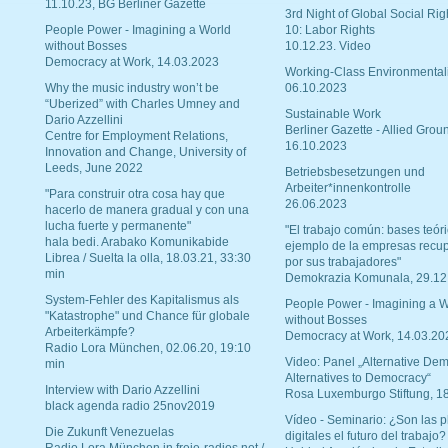
11.10.23, BG Berliner Gazette
3rd Night of Global Social Rig
People Power - Imagining a World
10: Labor Rights
without Bosses
10.12.23. Video
Democracy at Work, 14.03.2023
Working-Class Environmental
Why the music industry won’t be
06.10.2023
“Uberized” with Charles Umney and
Sustainable Work
Dario Azzellini
Berliner Gazette - Allied Grou
Centre for Employment Relations,
16.10.2023
Innovation and Change, University of
Leeds, June 2022
Betriebsbesetzungen und
Arbeiter*innenkontrolle
"Para construir otra cosa hay que
26.06.2023
hacerlo de manera gradual y con una
lucha fuerte y permanente"
"El trabajo común: bases teóri
hala bedi. Arabako Komunikabide
ejemplo de la empresas recu
Librea / Suelta la olla, 18.03.21, 33:30
por sus trabajadores"
min
Demokrazia Komunala, 29.12
System-Fehler des Kapitalismus als
People Power - Imagining a W
"Katastrophe" und Chance für globale
without Bosses
Arbeiterkämpfe?
Democracy at Work, 14.03.20
Radio Lora München, 02.06.20, 19:10
Video: Panel „Alternative Dem
min
Alternatives to Democracy“
Interview with Dario Azzellini
Rosa Luxemburgo Stiftung, 1
black agenda radio 25nov2019
Vídeo - Seminario: ¿Son las p
Die Zukunft Venezuelas
digitales el futuro del trabajo?