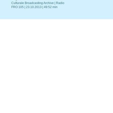
Culturale Broadcasting Archive | Radio
FRO 105 | 23.10.2013 | 49:52 min