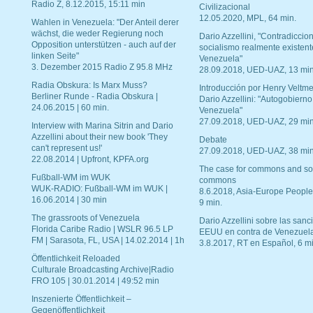
Radio Z, 8.12.2015, 15:11 min
Civilizacional
12.05.2020, MPL, 64 min.
Wahlen in Venezuela: "Der Anteil derer
wächst, die weder Regierung noch
Dario Azzellini, "Contradiccio
Opposition unterstützen - auch auf der
socialismo realmente existent
linken Seite"
Venezuela"
3. Dezember 2015 Radio Z 95.8 MHz
28.09.2018, UED-UAZ, 13 min
Radia Obskura: Is Marx Muss?
Introducción por Henry Veltme
Berliner Runde - Radia Obskura |
Dario Azzellini: "Autogobierno
24.06.2015 | 60 min.
Venezuela"
27.09.2018, UED-UAZ, 29 min
Interview with Marina Sitrin and Dario
Azzellini about their new book 'They
Debate
can't represent us!'
27.09.2018, UED-UAZ, 38 min
22.08.2014 | Upfront, KPFA.org
The case for commons and so
Fußball-WM im WUK
commons
WUK-RADIO: Fußball-WM im WUK |
8.6.2018, Asia-Europe People
16.06.2014 | 30 min
9 min.
The grassroots of Venezuela
Dario Azzellini sobre las san
Florida Caribe Radio | WSLR 96.5 LP
EEUU en contra de Venezuel
FM | Sarasota, FL, USA | 14.02.2014 | 1h
3.8.2017, RT en Español, 6 mi
Öffentlichkeit Reloaded
Culturale Broadcasting Archive|Radio
FRO 105 | 30.01.2014 | 49:52 min
Inszenierte Öffentlichkeit –
Gegenöffentlichkeit