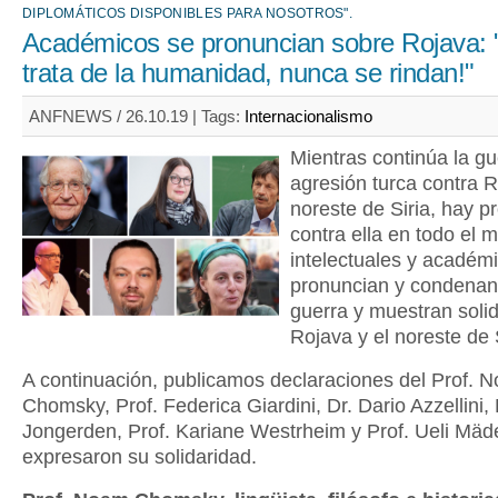
DIPLOMÁTICOS DISPONIBLES PARA NOSOTROS".
Académicos se pronuncian sobre Rojava: 
trata de la humanidad, nunca se rindan!"
ANFNEWS / 26.10.19 |
Tags:
Internacionalismo
Mientras continúa la gu
agresión turca contra R
noreste de Siria, hay p
contra ella en todo el 
intelectuales y académ
pronuncian y condenan
guerra y muestran soli
Rojava y el noreste de S
A continuación, publicamos declaraciones del Prof. 
Chomsky, Prof. Federica Giardini, Dr. Dario Azzellini, 
Jongerden, Prof. Kariane Westrheim y Prof. Ueli Mäd
expresaron su solidaridad.