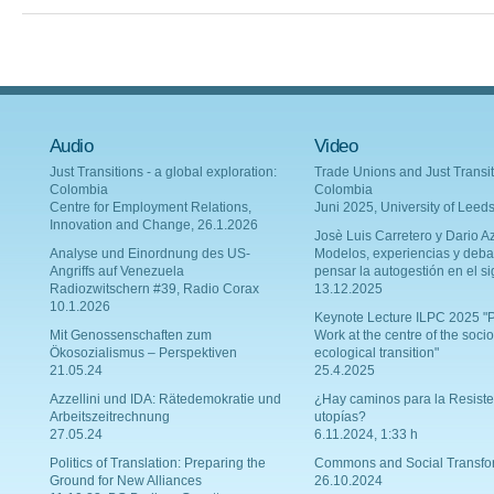
Audio
Video
Just Transitions - a global exploration:
Trade Unions and Just Transit
Colombia
Colombia
Centre for Employment Relations,
Juni 2025, University of Leed
Innovation and Change, 26.1.2026
Josè Luis Carretero y Dario Az
Analyse und Einordnung des US-
Modelos, experiencias y deba
Angriffs auf Venezuela
pensar la autogestión en el si
Radiozwitschern #39, Radio Corax
13.12.2025
10.1.2026
Keynote Lecture ILPC 2025 "P
Mit Genossenschaften zum
Work at the centre of the socio
Ökosozialismus – Perspektiven
ecological transition"
21.05.24
25.4.2025
Azzellini und IDA: Rätedemokratie und
¿Hay caminos para la Resiste
Arbeitszeitrechnung
utopías?
27.05.24
6.11.2024, 1:33 h
Politics of Translation: Preparing the
Commons and Social Transfo
Ground for New Alliances
26.10.2024