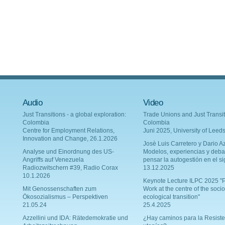
Audio
Video
Just Transitions - a global exploration:
Trade Unions and Just Transit
Colombia
Colombia
Centre for Employment Relations,
Juni 2025, University of Leed
Innovation and Change, 26.1.2026
Josè Luis Carretero y Dario Az
Analyse und Einordnung des US-
Modelos, experiencias y deba
Angriffs auf Venezuela
pensar la autogestión en el si
Radiozwitschern #39, Radio Corax
13.12.2025
10.1.2026
Keynote Lecture ILPC 2025 "P
Mit Genossenschaften zum
Work at the centre of the socio
Ökosozialismus – Perspektiven
ecological transition"
21.05.24
25.4.2025
Azzellini und IDA: Rätedemokratie und
¿Hay caminos para la Resiste