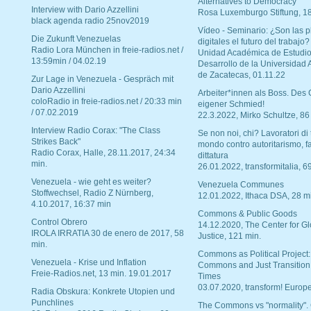
Alternatives to Democracy“
Interview with Dario Azzellini
Rosa Luxemburgo Stiftung, 1
black agenda radio 25nov2019
Vídeo - Seminario: ¿Son las p
Die Zukunft Venezuelas
digitales el futuro del trabajo?
Radio Lora München in freie-radios.net /
Unidad Académica de Estudio
13:59min / 04.02.19
Desarrollo de la Universidad
de Zacatecas, 01.11.22
Zur Lage in Venezuela - Gespräch mit
Dario Azzellini
Arbeiter*innen als Boss. Des
coloRadio in freie-radios.net / 20:33 min
eigener Schmied!
/ 07.02.2019
22.3.2022, Mirko Schultze, 86
Interview Radio Corax: "The Class
Se non noi, chi? Lavoratori di t
Strikes Back"
mondo contro autoritarismo, f
Radio Corax, Halle, 28.11.2017, 24:34
dittatura
min.
26.01.2022, transformitalia, 6
Venezuela - wie geht es weiter?
Venezuela Communes
Stoffwechsel, Radio Z Nürnberg,
12.01.2022, Ithaca DSA, 28 m
4.10.2017, 16:37 min
Commons & Public Goods
Control Obrero
14.12.2020, The Center for Gl
IROLA IRRATIA 30 de enero de 2017, 58
Justice, 121 min.
min.
Commons as Political Project:
Venezuela - Krise und Inflation
Commons and Just Transition
Freie-Radios.net, 13 min. 19.01.2017
Times
03.07.2020, transform! Europe
Radia Obskura: Konkrete Utopien und
Punchlines
The Commons vs "normality".