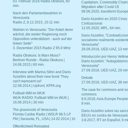
03. Februar 2016 Radia Obskura, 60
Capitalism, Commodity Chain
min.
Migration after Covid-19
08.06.2020, transform! Europe
Nach den Parlamentswahlen in
Venezuela
Dario Azzellini en 2020 Crisis
Radio Z, 8.12.2015, 15:11 min
Civilizacional
12.05.2020, MPL, 64 min.
Wahlen in Venezuela: "Der Anteil derer
wächst, die weder Regierung noch
Dario Azzellini, "Contradiccio
Opposition unterstützen - auch auf der
socialismo realmente existent
linken Seite"
Venezuela"
3. Dezember 2015 Radio Z 95.8 MHz
28.09.2018, UED-UAZ, 13 min
Radia Obskura: Is Marx Muss?
Introducción por Henry Veltme
Berliner Runde - Radia Obskura |
Dario Azzellini: "Autogobierno
24.06.2015 | 60 min.
Venezuela"
27.09.2018, UED-UAZ, 29 min
Interview with Marina Sitrin and Dario
Azzellini about their new book 'They
Debate
can't represent us!'
27.09.2018, UED-UAZ, 38 min
22.08.2014 | Upfront, KPFA.org
The case for commons and so
Fußball-WM im WUK
commons
WUK-RADIO: Fußball-WM im WUK |
8.6.2018, Asia-Europe People
16.06.2014 | 30 min
9 min.
The grassroots of Venezuela
Dario Azzellini sobre las san
Florida Caribe Radio | WSLR 96.5 LP
EEUU en contra de Venezuel
FM | Sarasota, FL, USA | 14.02.2014 | 1h
3.8.2017, RT en Español, 6 mi
Öffentlichkeit Reloaded