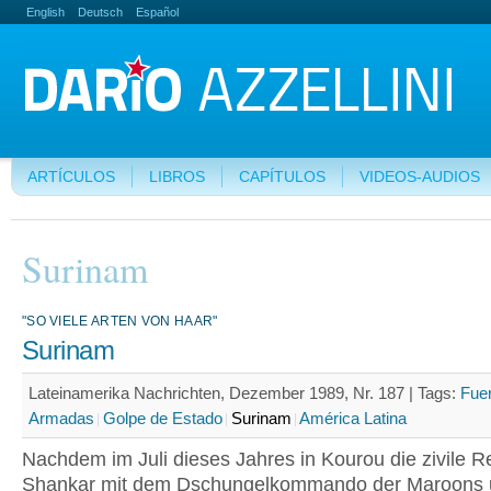
English
Deutsch
Español
ARTÍCULOS
LIBROS
CAPÍTULOS
VIDEOS-AUDIOS
Surinam
"SO VIELE ARTEN VON HAAR"
Surinam
Lateinamerika Nachrichten, Dezember 1989, Nr. 187 |
Tags:
Fue
Armadas
Golpe de Estado
Surinam
América Latina
Nachdem im Juli dieses Jahres in Kourou die zivile R
Shankar mit dem Dschungelkommando der Maroons u