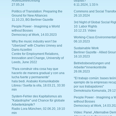
Arbeitszeitrechnung
utopías?
27.05.24
6.11.2024, 1:33 h
Politics of Translation: Preparing the
Commons and Social Transfo
Ground for New Alliances
26.10.2024
11.10.23, BG Berliner Gazette
3rd Night of Global Social Rig
People Power - Imagining a World
10: Labor Rights
without Bosses
10.12.23. Video
Democracy at Work, 14.03.2023
Working-Class Environmental
Why the music industry won’t be
06.10.2023
“Uberized” with Charles Umney and
Sustainable Work
Dario Azzellini
Berliner Gazette - Allied Grou
Centre for Employment Relations,
16.10.2023
Innovation and Change, University of
Leeds, June 2022
Betriebsbesetzungen und
Arbeiter*innenkontrolle
"Para construir otra cosa hay que
26.06.2023
hacerlo de manera gradual y con una
lucha fuerte y permanente"
"El trabajo común: bases teóri
hala bedi. Arabako Komunikabide
ejemplo de la empresas recu
Librea / Suelta la olla, 18.03.21, 33:30
por sus trabajadores"
min
Demokrazia Komunala, 29.12
System-Fehler des Kapitalismus als
People Power - Imagining a W
"Katastrophe" und Chance für globale
without Bosses
Arbeiterkämpfe?
Democracy at Work, 14.03.20
Radio Lora München, 02.06.20, 19:10
Video: Panel „Alternative Dem
min