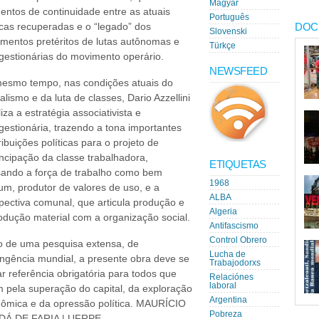
Magyar
entos de continuidade entre as atuais
Português
DOC
icas recuperadas e o “legado” dos
Slovenski
mentos pretéritos de lutas autônomas e
Türkçe
gestionárias do movimento operário.
NEWSFEED
esmo tempo, nas condições atuais do
talismo e da luta de classes, Dario Azzellini
iza a estratégia associativista e
gestionária, trazendo a tona importantes
ribuições políticas para o projeto de
cipação da classe trabalhadora,
ETIQUETAS
ando a força de trabalho como bem
1968
m, produtor de valores de uso, e a
ALBA
pectiva comunal, que articula produção e
Algeria
odução material com a organização social.
Antifascismo
Control Obrero
o de uma pesquisa extensa, de
Lucha de
ngência mundial, a presente obra deve se
Trabajodorxs
ar referência obrigatória para todos que
Relaciónes
laboral
m pela superação do capital, da exploração
Argentina
ômica e da opressão política. MAURÍCIO
Pobreza
/o-
DÁ DE FARIA | UFRPE