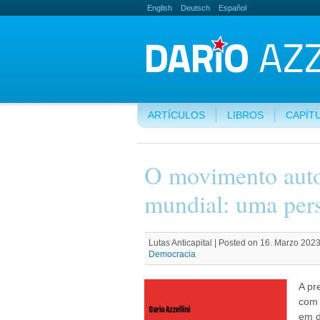
English
Deutsch
Español
ARTÍCULOS
LIBROS
CAPÍT
O movimento auto
mundial: uma pers
Lutas Anticapital | Posted on 16. Marzo 2023
Democracia
A pr
com 
em d