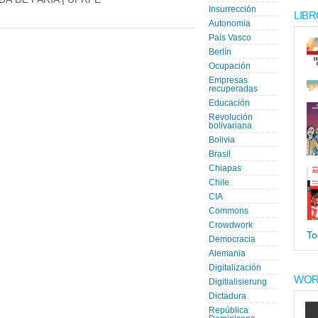
Insurrección
LIBR
Autonomia
País Vasco
Berlín
Ocupación
Empresas
recuperadas
Educación
Revolución
bolivariana
Bolivia
Brasil
Chiapas
Chile
CIA
Commons
Crowdwork
To
Democracia
Alemania
Digitalización
WOR
Digitialisierung
Dictadura
República