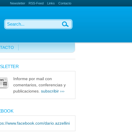
Newsletter
RSS-Feed
Links
Contacto
TACTO
SLETTER
Informe por mail con
comentarios, conferencias y
publicaciones.
subscribir ›››
EBOOK
tps://www.facebook.com/dario.azzellini