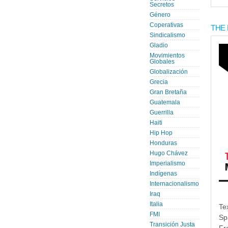
Secretos
Género
Coperativas
THE 
Sindicalismo
Gladio
Movimientos
Globales
Globalización
Grecia
Gran Bretaña
Guatemala
Guerrilla
Haiti
Hip Hop
Honduras
Hugo Chávez
Imperialismo
Indígenas
Internacionalismo
Iraq
Italia
Te
FMI
Sp
Transición Justa