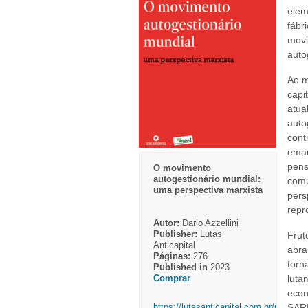
elem
fábr
movi
auto
Ao m
capi
atual
auto
cont
eman
pens
O movimento
autogestionário mundial:
comu
uma perspectiva marxista
pers
repr
Autor:
Dario Azzellini
Publisher:
Lutas
Frut
Anticapital
abra
Páginas:
276
torn
Published in
2023
Comprar
luta
econ
https://lutasanticapital.com.br/products
SAR