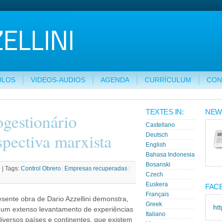
ULOS
VIDEOS-AUDIOS
AGENDA
CURRÍCULUM
CON
TEXTES IN:
NEW
gestionário
Castellano
pectiva marxista
Deutsch
English
Bahasa Indonesia
Bosanski
 |
Tags:
Control Obrero
Empresas recuperadas
Czech
Euskera
FAC
Français
esente obra de Dario Azzellini demonstra,
Greek
ht
um extenso levantamento de experiências
Italiano
iversos países e continentes, que existem