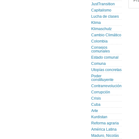
Fr
JustTransition
Capitalismo
Lucha de clases
Klima
Klimaschutz
Cambio Climático
Colombia
Consejos
comunales
Estado comunal
Comuna
Utopías concretas
Poder
constituyente
Contrarrevolución
Corrupción
Crisis
Cuba
Arte
Kurdistan
Reforma agraria
América Latina
Maduro, Nicolás