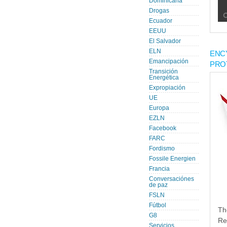
Dominicana
Drogas
Ecuador
EEUU
El Salvador
ELN
ENC
Emancipación
PRO
Transición
Energética
Expropiación
UE
Europa
EZLN
Facebook
FARC
Fordismo
Fossile Energien
Francia
Conversaciónes
de paz
FSLN
Fútbol
Th
G8
Re
Servicios